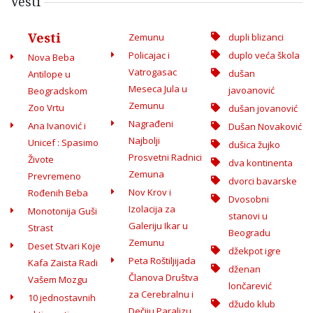
Vesti
Vesti
Zemunu
dupli blizanci
Policajac i
duplo veća škola
Nova Beba
Vatrogasac
dušan
Antilope u
Meseca Jula u
javoanović
Beogradskom
Zemunu
Zoo Vrtu
dušan jovanović
Nagrađeni
Ana Ivanović i
Dušan Novaković
Najbolji
Unicef : Spasimo
dušica žujko
Prosvetni Radnici
Živote
dva kontinenta
Zemuna
Prevremeno
dvorci bavarske
Nov Krov i
Rođenih Beba
Dvosobni
Izolacija za
Monotonija Guši
stanovi u
Galeriju Ikar u
Strast
Beogradu
Zemunu
Deset Stvari Koje
džekpot igre
Peta Roštiljijada
Kafa Zaista Radi
dženan
Članova Društva
Vašem Mozgu
lončarević
za Cerebralnu i
10 jednostavnih
džudo klub
Dečiju Paralizu