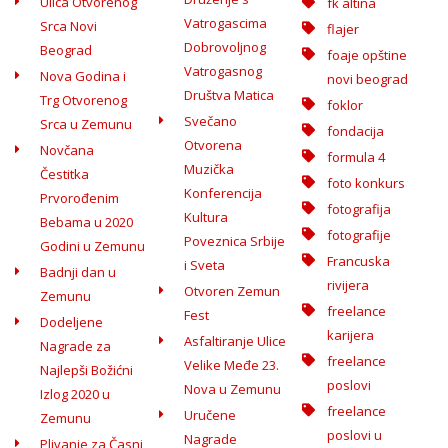
Ulica Otvorenog
fk altina
Vatrogascima
Srca Novi
flajer
Dobrovoljnog
Beograd
foaje opštine
Vatrogasnog
Nova Godina i
novi beograd
Društva Matica
Trg Otvorenog
foklor
Svečano
Srca u Zemunu
fondacija
Otvorena
Novčana
formula 4
Muzička
Čestitka
foto konkurs
Konferencija
Prvorođenim
fotografija
Kultura
Bebama u 2020
fotografije
Poveznica Srbije
Godini u Zemunu
Francuska
i Sveta
Badnji dan u
rivijera
Otvoren Zemun
Zemunu
freelance
Fest
Dodeljene
karijera
Asfaltiranje Ulice
Nagrade za
freelance
Velike Međe 23.
Najlepši Božićni
poslovi
Nova u Zemunu
Izlog 2020 u
freelance
Uručene
Zemunu
poslovi u
Nagrade
Plivanje za Časni