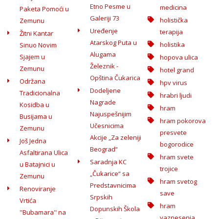
Etno Pesme u
medicina
Paketa Pomoći u
Galeriji 73
holistička
Zemunu
Uređenje
terapija
Žitni Kantar
Atarskog Puta u
holistika
Sinuo Novim
Alugama
Sjajem u
hopova ulica
Železnik -
Zemunu
hotel grand
Opština Čukarica
Održana
hpv virus
Dodeljene
Tradicionalna
hrabri ljudi
Nagrade
Kosidba u
hram
Najuspešnijim
Busijama u
hram pokorova
Učesnicima
Zemunu
presvete
Akcije „Za zeleniji
Još Jedna
bogorodice
Beograd“
Asfaltirana Ulica
hram svete
Saradnja KC
u Batajnici u
trojice
„Čukarice“ sa
Zemunu
hram svetog
Predstavnicima
Renoviranje
save
Srpskih
Vrtića
hram
Dopunskih Škola
''Bubamara'' na
vaznesenja