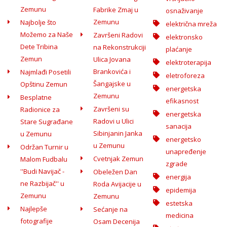
Zemunu
Fabrike Zmaj u
osnaživanje
Zemunu
Najbolje što
električna mreža
Možemo za Naše
Završeni Radovi
elektronsko
Dete Tribina
na Rekonstrukciji
plaćanje
Zemun
Ulica Jovana
elektroterapija
Brankovića i
Najmlađi Posetili
eletroforeza
Šangajske u
Opštinu Zemun
energetska
Zemunu
Besplatne
efikasnost
Završeni su
Radionice za
energetska
Radovi u Ulici
Stare Sugrađane
sanacija
Sibinjanin Janka
u Zemunu
energetsko
u Zemunu
Održan Turnir u
unapređenje
Cvetnjak Zemun
Malom Fudbalu
zgrade
''Budi Navijač -
Obeležen Dan
energija
ne Razbijač'' u
Roda Avijacije u
epidemija
Zemunu
Zemunu
estetska
Najlepše
Sećanje na
medicina
fotografije
Osam Decenija