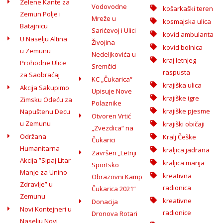
Zelene Kante za
Vodovodne
košarkaški teren
Zemun Polje i
Mreže u
kosmajska ulica
Batajnicu
Sarićevoj i Ulici
kovid ambulanta
U Naselju Altina
Živojina
kovid bolnica
u Zemunu
Nedeljkovića u
kraj letnjeg
Prohodne Ulice
Sremčici
raspusta
za Saobraćaj
KC „Čukarica“
krajiška ulica
Akcija Sakupimo
Upisuje Nove
krajiške igre
Zimsku Odeću za
Polaznike
krajiške pjesme
Napuštenu Decu
Otvoren Vrtić
u Zemunu
krajiški običaji
„Zvezdica“ na
Održana
Kralj Češke
Čukarici
Humanitarna
kraljica jadrana
Završen „Letnji
Akcija ”Sipaj Litar
kraljica marija
Sportsko
Manje za Unino
kreativna
Obrazovni Kamp
Zdravlje” u
radionica
Čukarica 2021“
Zemunu
kreativne
Donacija
Novi Kontejneri u
radionice
Dronova Rotari
Naselju Novi