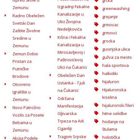
Ispred Škole u
grčka
Izgradnji Fekalne
Zemunu
greenwashing
Kanalizacije u
Radno Obeležen
grejanje
Ulici Živojina
Svetski Dan
grmovac
Nedeljkovića
Zaštite Životne
grmovci
Kišna i Fekalna
Sredine u
grocka
Kanalizacija u
Zemunu
gusinjska ulica
Mirosavljevoj i
Zemun Dobio
gužva za mesto
Paštrovićevoj
Pristan za
hala sportova
Ulici na Čukarici
Putničke
halkidiki
Obeležen Dan
Brodove
hijaluron
Ustanka - 7.juli
Otvoreno
Hijaluronska
na Čukarici
Igralište u
kiselina
Održana
Zemunu
hijaluronski fileri
Manifestacija
Novo Patrožno
Gljivarska
hitne selidbe
Vozilo za Posete
Trpeza na Adi
hodanje na
Bebama u
Ciganliji
štulama
Zemunu
Tragom Srpske
holistička
Akcija Podele