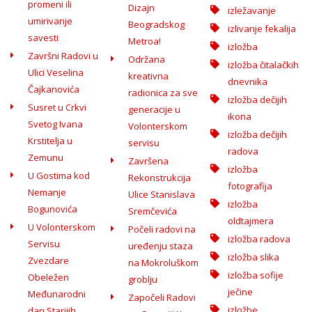
promeni ili
Dizajn
izležavanje
umirivanje
Beogradskog
izlivanje fekalija
savesti
Metroa!
izložba
Završni Radovi u
Održana
izložba čitalačkih
Ulici Veselina
kreativna
dnevnika
Čajkanovića
radionica za sve
izložba dečijih
Susret u Crkvi
generacije u
ikona
Svetog Ivana
Volonterskom
izložba dečijih
Krstitelja u
servisu
radova
Zemunu
Završena
izložba
U Gostima kod
Rekonstrukcija
fotografija
Nemanje
Ulice Stanislava
izložba
Bogunovića
Sremčevića
oldtajmera
U Volonterskom
Počeli radovi na
izložba radova
Servisu
uređenju staza
izložba slika
Zvezdare
na Mokroluškom
izložba sofije
Obeležen
groblju
ječine
Međunarodni
Započeli Radovi
izložbe
dan Starijih