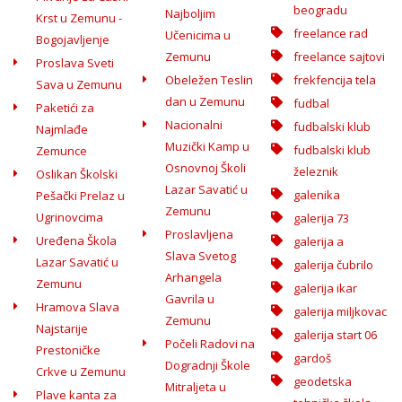
beogradu
Najboljim
Krst u Zemunu -
freelance rad
Učenicima u
Bogojavljenje
Zemunu
freelance sajtovi
Proslava Sveti
Obeležen Teslin
frekfencija tela
Sava u Zemunu
dan u Zemunu
fudbal
Paketići za
Nacionalni
fudbalski klub
Najmlađe
Muzički Kamp u
fudbalski klub
Zemunce
Osnovnoj Školi
železnik
Oslikan Školski
Lazar Savatić u
galenika
Pešački Prelaz u
Zemunu
Ugrinovcima
galerija 73
Proslavljena
Uređena Škola
galerija a
Slava Svetog
Lazar Savatić u
galerija čubrilo
Arhangela
Zemunu
galerija ikar
Gavrila u
Hramova Slava
galerija miljkovac
Zemunu
Najstarije
galerija start 06
Počeli Radovi na
Prestoničke
gardoš
Dogradnji Škole
Crkve u Zemunu
geodetska
Mitraljeta u
Plave kanta za