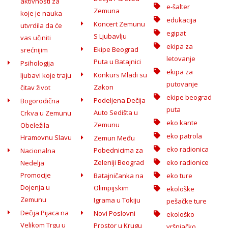
aktivnosti za
e-šalter
Zemuna
koje je nauka
edukacija
Koncert Zemunu
utvrdila da će
egipat
S Ljubavlju
vas učiniti
ekipa za
Ekipe Beograd
srećnijim
letovanje
Puta u Batajnici
Psihologija
ekipa za
Konkurs Mladi su
ljubavi koje traju
putovanje
Zakon
čitav život
ekipe beograd
Podeljena Dečija
Bogorodična
puta
Auto Sedišta u
Crkva u Zemunu
eko kante
Zemunu
Obeležila
eko patrola
Hramovnu Slavu
Zemun Među
eko radionica
Pobednicima za
Nacionalna
Zeleniji Beograd
eko radionice
Nedelja
Promocije
Batajničanka na
eko ture
Dojenja u
Olimpijskim
ekološke
Zemunu
Igrama u Tokiju
pešačke ture
Dečija Pijaca na
Novi Poslovni
ekološko
Velikom Trgu u
Prostor u Krugu
vršnjačko