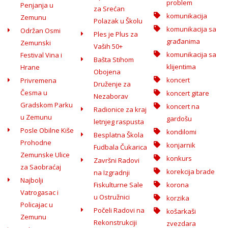
problem
Penjanja u
za Srećan
komunikacija
Zemunu
Polazak u Školu
komunikacija sa
Održan Osmi
Ples je Plus za
građanima
Zemunski
Vaših 50+
komunikacija sa
Festival Vina i
Bašta Stihom
klijentima
Hrane
Obojena
koncert
Privremena
Druženje za
Česma u
koncert gitare
Nezaborav
Gradskom Parku
koncert na
Radionice za kraj
u Zemunu
gardošu
letnjeg raspusta
Posle Obilne Kiše
kondilomi
Besplatna Škola
Prohodne
konjarnik
Fudbala Čukarica
Zemunske Ulice
konkurs
Završni Radovi
za Saobraćaj
korekcija brade
na Izgradnji
Najbolji
Fiskulturne Sale
korona
Vatrogasac i
u Ostružnici
korzika
Policajac u
Počeli Radovi na
košarkaši
Zemunu
Rekonstrukciji
zvezdara