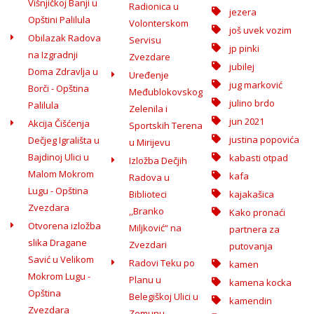
Višnjičkoj Banji u
Radionica u
jezera
Opštini Palilula
Volonterskom
još uvek vozim
Obilazak Radova
Servisu
jp pinki
na Izgradnji
Zvezdare
jubilej
Doma Zdravlja u
Uređenje
jug marković
Borči - Opština
Međublokovskog
julino brdo
Palilula
Zelenila i
jun 2021
Akcija Čišćenja
Sportskih Terena
justina popovića
Dečjeg Igrališta u
u Mirijevu
Bajdinoj Ulici u
kabasti otpad
Izložba Dečjih
Malom Mokrom
kafa
Radova u
Lugu - Opština
Biblioteci
kajakašica
Zvezdara
,,Branko
Kako pronaći
Otvorena izložba
Miljković“ na
partnera za
slika Dragane
Zvezdari
putovanja
Savić u Velikom
Radovi Teku po
kamen
Mokrom Lugu -
Planu u
kamena kocka
Opština
Belegiškoj Ulici u
kamendin
Zvezdara
Zemunu