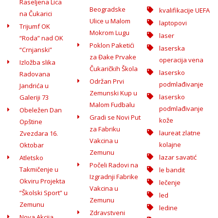
Raseljena Lica
Beogradske
kvalifikacije UEFA
na Čukarici
Ulice u Malom
laptopovi
Trijumf OK
Mokrom Lugu
laser
“Roda” nad OK
Poklon Paketići
laserska
“Crnjanski”
za Đake Prvake
operacija vena
Izložba slika
Čukaričkih Škola
lasersko
Radovana
Održan Prvi
podmlađivanje
Jandrića u
Zemunski Kup u
lasersko
Galeriji 73
Malom Fudbalu
podmlađivanje
Obeležen Dan
Gradi se Novi Put
kože
Opštine
za Fabriku
laureat zlatne
Zvezdara 16.
Vakcina u
kolajne
Oktobar
Zemunu
lazar savatić
Atletsko
Počeli Radovi na
Takmičenje u
le bandit
Izgradnji Fabrike
Okviru Projekta
lečenje
Vakcina u
”Školski Sport” u
led
Zemunu
Zemunu
ledine
Zdravstveni
Nova Akcija