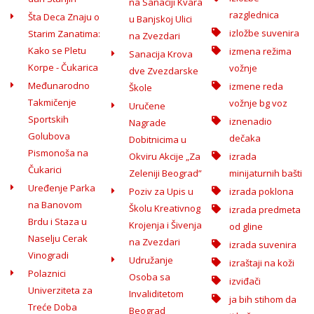
na Sanaciji Kvara
razglednica
Šta Deca Znaju o
u Banjskoj Ulici
izložbe suvenira
Starim Zanatima:
na Zvezdari
Kako se Pletu
izmena režima
Sanacija Krova
Korpe - Čukarica
vožnje
dve Zvezdarske
Međunarodno
izmene reda
Škole
Takmičenje
vožnje bg voz
Uručene
Sportskih
iznenadio
Nagrade
Golubova
dečaka
Dobitnicima u
Pismonoša na
Okviru Akcije „Za
izrada
Čukarici
Zeleniji Beograd”
minijaturnih bašti
Uređenje Parka
Poziv za Upis u
izrada poklona
na Banovom
Školu Kreativnog
izrada predmeta
Brdu i Staza u
Krojenja i Šivenja
od gline
Naselju Cerak
na Zvezdari
izrada suvenira
Vinogradi
Udružanje
izraštaji na koži
Polaznici
Osoba sa
izviđači
Univerziteta za
Invaliditetom
ja bih stihom da
Treće Doba
Beograd