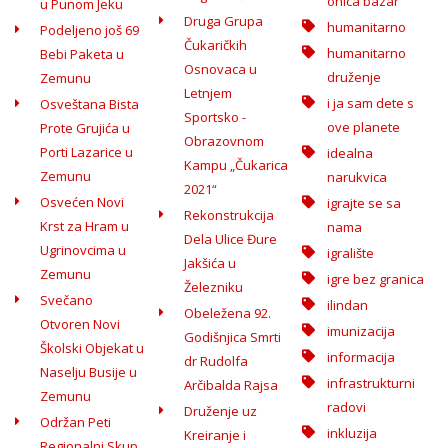
onica bazar
u Punom Jeku
Druga Grupa
humanitarno
Podeljeno još 69
Čukaričkih
humanitarno
Bebi Paketa u
Osnovaca u
druženje
Zemunu
Letnjem
i ja sam dete s
Osveštana Bista
Sportsko -
ove planete
Prote Grujića u
Obrazovnom
Porti Lazarice u
idealna
Kampu „Čukarica
Zemunu
narukvica
2021“
Osvećen Novi
igrajte se sa
Rekonstrukcija
Krst za Hram u
nama
Dela Ulice Đure
Ugrinovcima u
igralište
Jakšića u
Zemunu
igre bez granica
Železniku
Svečano
ilindan
Obeležena 92.
Otvoren Novi
imunizacija
Godišnjica Smrti
Školski Objekat u
informacija
dr Rudolfa
Naselju Busije u
infrastrukturni
Arčibalda Rajsa
Zemunu
radovi
Druženje uz
Održan Peti
inkluzija
Kreiranje i
Regionalni Skup