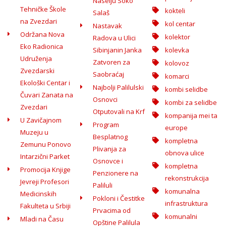
Naselju Soko
Tehničke Škole
kokteli
Salaš
na Zvezdari
kol centar
Nastavak
Održana Nova
kolektor
Radova u Ulici
Eko Radionica
Sibinjanin Janka
kolevka
Udruženja
Zatvoren za
kolovoz
Zvezdarski
Saobraćaj
komarci
Ekološki Centar i
Najbolji Palilulski
kombi selidbe
Čuvari Zanata na
Osnovci
kombi za selidbe
Zvezdari
Otputovali na Krf
kompanija mei ta
U Zavičajnom
Program
europe
Muzeju u
Besplatnog
kompletna
Zemunu Ponovo
Plivanja za
obnova ulice
Intarzični Parket
Osnovce i
kompletna
Promocija Knjige
Penzionere na
rekonstrukcija
Jevreji Profesori
Paliluli
komunalna
Medicinskih
Pokloni i Čestitke
infrastruktura
Fakulteta u Srbiji
Prvacima od
komunalni
Mladi na Času
Opštine Palilula