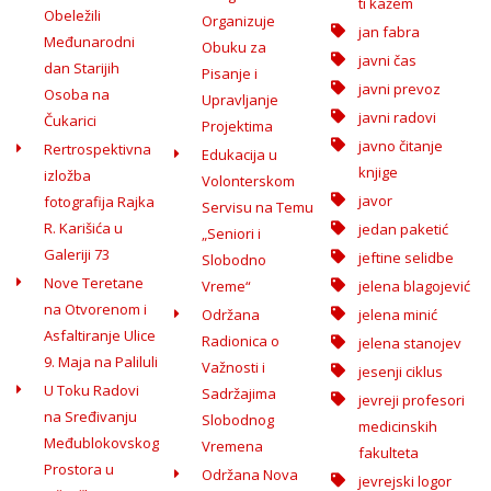
ti kažem
Obeležili
Organizuje
jan fabra
Međunarodni
Obuku za
javni čas
dan Starijih
Pisanje i
javni prevoz
Osoba na
Upravljanje
javni radovi
Čukarici
Projektima
javno čitanje
Rertrospektivna
Edukacija u
knjige
izložba
Volonterskom
javor
fotografija Rajka
Servisu na Temu
R. Karišića u
jedan paketić
„Seniori i
Galeriji 73
jeftine selidbe
Slobodno
Nove Teretane
Vreme“
jelena blagojević
na Otvorenom i
Održana
jelena minić
Asfaltiranje Ulice
Radionica o
jelena stanojev
9. Maja na Paliluli
Važnosti i
jesenji ciklus
U Toku Radovi
Sadržajima
jevreji profesori
na Sređivanju
Slobodnog
medicinskih
Međublokovskog
Vremena
fakulteta
Prostora u
Održana Nova
jevrejski logor