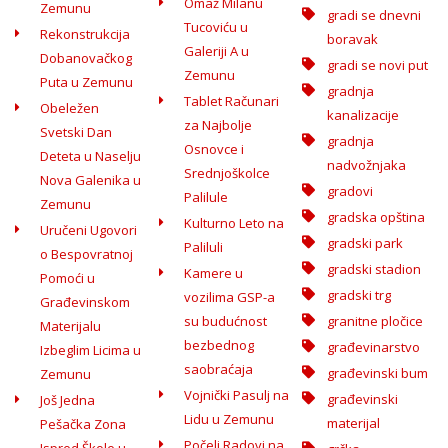
Omaž Milanu
Zemunu
gradi se dnevni
Tucoviću u
Rekonstrukcija
boravak
Galeriji A u
Dobanovačkog
gradi se novi put
Zemunu
Puta u Zemunu
gradnja
Tablet Računari
Obeležen
kanalizacije
za Najbolje
Svetski Dan
gradnja
Osnovce i
Deteta u Naselju
nadvožnjaka
Srednjoškolce
Nova Galenika u
gradovi
Palilule
Zemunu
gradska opština
Kulturno Leto na
Uručeni Ugovori
gradski park
Paliluli
o Bespovratnoj
gradski stadion
Kamere u
Pomoći u
gradski trg
vozilima GSP-a
Građevinskom
su budućnost
granitne pločice
Materijalu
bezbednog
građevinarstvo
Izbeglim Licima u
saobraćaja
građevinski bum
Zemunu
Vojnički Pasulj na
građevinski
Još Jedna
Lidu u Zemunu
materijal
Pešačka Zona
Počeli Radovi na