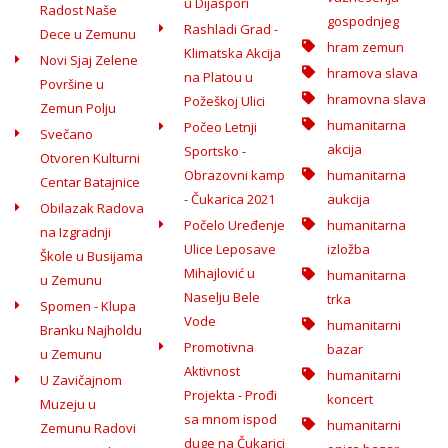
u Dijaspori
Radost Naše
gospodnjeg
Rashladi Grad -
Dece u Zemunu
hram zemun
Klimatska Akcija
Novi Sjaj Zelene
hramova slava
na Platou u
Površine u
hramovna slava
Požeškoj Ulici
Zemun Polju
humanitarna
Počeo Letnji
Svečano
akcija
Sportsko -
Otvoren Kulturni
Obrazovni kamp
humanitarna
Centar Batajnice
- Čukarica 2021
aukcija
Obilazak Radova
Počelo Uređenje
humanitarna
na Izgradnji
Ulice Leposave
izložba
Škole u Busijama
Mihajlović u
humanitarna
u Zemunu
Naselju Bele
trka
Spomen - Klupa
Vode
humanitarni
Branku Najholdu
Promotivna
bazar
u Zemunu
Aktivnost
humanitarni
U Zavičajnom
Projekta - Prođi
koncert
Muzeju u
sa mnom ispod
humanitarni
Zemunu Radovi
duge na Čukarici