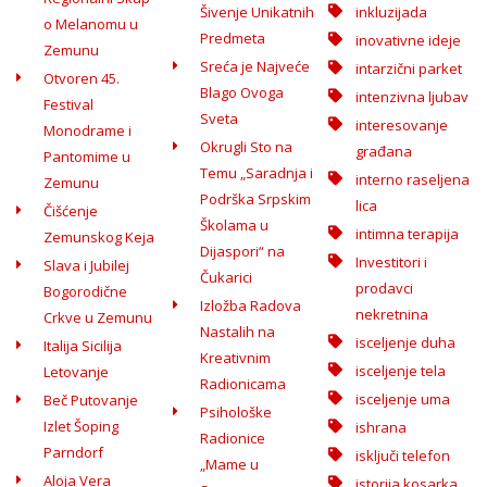
Šivenje Unikatnih
inkluzijada
o Melanomu u
Predmeta
inovativne ideje
Zemunu
Sreća je Najveće
intarzični parket
Otvoren 45.
Blago Ovoga
intenzivna ljubav
Festival
Sveta
interesovanje
Monodrame i
Okrugli Sto na
građana
Pantomime u
Temu „Saradnja i
interno raseljena
Zemunu
Podrška Srpskim
lica
Čišćenje
Školama u
intimna terapija
Zemunskog Keja
Dijaspori“ na
Investitori i
Slava i Jubilej
Čukarici
prodavci
Bogorodične
Izložba Radova
nekretnina
Crkve u Zemunu
Nastalih na
isceljenje duha
Italija Sicilija
Kreativnim
isceljenje tela
Letovanje
Radionicama
isceljenje uma
Beč Putovanje
Psihološke
Izlet Šoping
ishrana
Radionice
Parndorf
isključi telefon
„Mame u
Aloja Vera
istorija kosarka