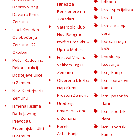
lefkada
Fitnes za
Dobrovoljnog
lekar specijalista
Penzionere na
Davanja Krvi u
lekari
Zvezdari
Zemunu
lekovita aloja
Vaterpolo Klub
Obeležen dan
vera
Novi Beograd
Oslobođenja
lepota i nega
Izvršio Prozivku -
Zemuna - 22.
kože
Upalio Motore!
Oktobar
leptokarija
Festival Vina na
Počeli Radovi na
letovanje
Velikom Trgu u
Rekonstrukciji
Zemunu
letnji kamp
Dositejeve Ulice
Otvorena Izložba
letnji obrazovni
u Zemunu
Napušteni
kamp
Novi Kontejneri u
Prostori Zemuna
letnji pozorišni
Zemunu
Uređenje
dani
Izmena Režima
Privredne Zone
letnji sportski
Rada Javnog
u Zemunu
dani
Prevoza u
Počelo
letnji sportski
Prvomajskoj Ulici
Asfaltiranje
kamp
u Zemunu