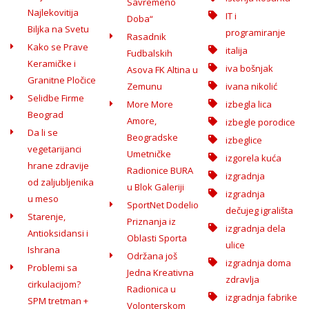
Savremeno
Najlekovitija
IT i
Doba“
Biljka na Svetu
programiranje
Rasadnik
Kako se Prave
italija
Fudbalskih
Keramičke i
iva bošnjak
Asova FK Altina u
Granitne Pločice
Zemunu
ivana nikolić
Selidbe Firme
More More
izbegla lica
Beograd
Amore,
izbegle porodice
Da li se
Beogradske
izbeglice
vegetarijanci
Umetničke
izgorela kuća
hrane zdravije
Radionice BURA
izgradnja
od zaljubljenika
u Blok Galeriji
izgradnja
u meso
SportNet Dodelio
dečujeg igrališta
Starenje,
Priznanja iz
izgradnja dela
Antioksidansi i
Oblasti Sporta
ulice
Ishrana
Održana još
izgradnja doma
Problemi sa
Jedna Kreativna
zdravlja
cirkulacijom?
Radionica u
izgradnja fabrike
SPM tretman +
Volonterskom