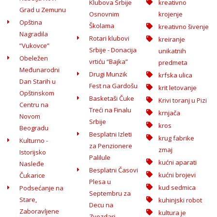
Klubova Srbije
kreativno
Grad u Zemunu
Osnovnim
krojenje
Opština
Školama
kreativno šivenje
Nagradila
Rotari klubovi
kreiranje
”Vukovce”
Srbije - Donacija
unikatnih
Obeležen
vrtiću “Bajka”
predmeta
Međunarodni
Drugi Munzik
krfska ulica
Dan Starih u
Fest na Gardošu
krit letovanje
Opštinskom
Basketaši Čuke
Krivi toranj u Pizi
Centru na
Treći na Finalu
krnjača
Novom
Srbije
kros
Beogradu
Besplatni Izleti
krug fabrike
Kulturno -
za Penzionere
zmaj
Istorijsko
Palilule
kućni aparati
Nasleđe
Besplatni Časovi
kućni brojevi
Čukarice
Plesa u
kud sedmica
Podsećanje na
Septembru za
Stare,
kuhinjski robot
Decu na
Zaboravljene
kultura je
Zvezdari