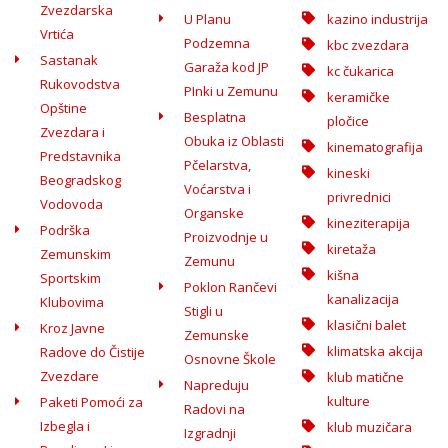
Zvezdarska
U Planu
kazino industrija
Vrtića
Podzemna
kbc zvezdara
Sastanak
Garaža kod JP
kc čukarica
Rukovodstva
PInki u Zemunu
keramičke
Opštine
Besplatna
pločice
Zvezdara i
Obuka iz Oblasti
kinematografija
Predstavnika
Pčelarstva,
kineski
Beogradskog
Voćarstva i
privrednici
Vodovoda
Organske
kineziterapija
Podrška
Proizvodnje u
kiretaža
Zemunskim
Zemunu
kišna
Sportskim
Poklon Rančevi
kanalizacija
Klubovima
Stigli u
klasični balet
Kroz Javne
Zemunske
klimatska akcija
Radove do Čistije
Osnovne Škole
Zvezdare
klub matične
Napreduju
kulture
Paketi Pomoći za
Radovi na
Izbegla i
klub muzičara
Izgradnji