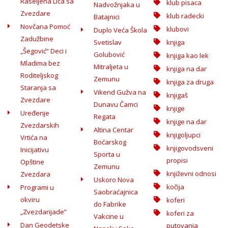
Raseljena Lica sa
klub pisaca
Nadvožnjaka u
Zvezdare
klub radecki
Batajnici
Novčana Pomoć
klubovi
Duplo Veća Škola
Zadužbine
Svetislav
knjiga
„Šegović“ Deci i
Golubović
knjiga kao lek
Mladima bez
Mitraljeta u
knjiga na dar
Roditeljskog
Zemunu
knjiga za druga
Staranja sa
Vikend Gužva na
knjigaš
Zvezdare
Dunavu Čamci
knjige
Uređenje
Regata
knjige na dar
Zvezdarskih
Altina Centar
knjigoljupci
Vrtića na
Boćarskog
knjigovodsveni
Inicijativu
Sporta u
propisi
Opštine
Zemunu
književni odnosi
Zvezdara
Uskoro Nova
kočija
Programi u
Saobraćajnica
okviru
koferi
do Fabrike
„Zvezdarijade”
koferi za
Vakcine u
Dan Geodetske
putovanja