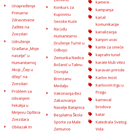
kamere
Unapređenje
Konkurs za
kampanja
Primarne
Kupovinu
kanal
Zdravstvene
Seoske Kuće
komunikacije
Zaštite na
Na Lidu
kanalizacija
Zvezdari
Humanitarno
kanjon uvac
Udruženje
Druženje Turnir u
kante za smeće
Građana „Moje
Odbojci
kapralni tunel
naselje” u
Zemunka Nadica
karate klub vitez
Humanitarnoj
Božanić u Talinu
Akciji „Čep u
karavan prirode
Osvojila
džep” na
Karlov most
Bronzanu
Zvezdari
Karlovom trgu u
Medalju
Problem sa
Pragu
Vakcinacija Bez
Izlivanjem
karneval
Zakazivanja
Fekalija u
brodova
Naselje Batajnica
Mirijevu Opština
katar
Besplatna Škola
Zvezdara
Sporta za Male
Katedrala Svetog
Obilazak tri
Zemunce
Vida