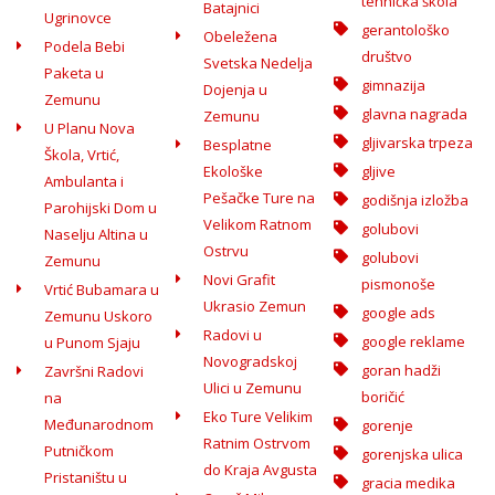
tehnička škola
Batajnici
Ugrinovce
gerantološko
Obeležena
Podela Bebi
društvo
Svetska Nedelja
Paketa u
gimnazija
Dojenja u
Zemunu
glavna nagrada
Zemunu
U Planu Nova
gljivarska trpeza
Besplatne
Škola, Vrtić,
Ekološke
gljive
Ambulanta i
Pešačke Ture na
godišnja izložba
Parohijski Dom u
Velikom Ratnom
golubovi
Naselju Altina u
Ostrvu
golubovi
Zemunu
Novi Grafit
pismonoše
Vrtić Bubamara u
Ukrasio Zemun
google ads
Zemunu Uskoro
Radovi u
google reklame
u Punom Sjaju
Novogradskoj
goran hadži
Završni Radovi
Ulici u Zemunu
boričić
na
Eko Ture Velikim
Međunarodnom
gorenje
Ratnim Ostrvom
Putničkom
gorenjska ulica
do Kraja Avgusta
Pristaništu u
gracia medika