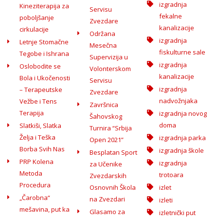
izgradnja
Kineziterapija za
Servisu
fekalne
poboljšanje
Zvezdare
kanalizacije
cirkulacije
Održana
izgradnja
Letnje Stomačne
Mesečna
fiskulturne sale
Tegobe i Ishrana
Supervizija u
izgradnja
Oslobodite se
Volonterskom
kanalizacije
Bola i Ukočenosti
Servisu
izgradnja
– Terapeutske
Zvezdare
nadvožnjaka
Vežbe i Tens
Završnica
Terapija
izgradnja novog
Šahovskog
doma
Slatkiši, Slatka
Turnira “Srbija
Želja i Teška
izgradnja parka
Open 2021”
Borba Svih Nas
izgradnja škole
Besplatan Sport
PRP Kolena
izgradnja
za Učenike
Metoda
trotoara
Zvezdarskih
Procedura
Osnovnih Škola
izlet
„Čarobna“
na Zvezdari
izleti
mešavina, put ka
Glasamo za
izletnički put