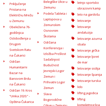
Belegiške Ulice u
letnjo sportsko
Priključenje
Zemunu
obrazovni kamp
Pristana na
Podela Tableta i
leto na gardošu
Električnu Mrežu
Laptopova u
letovanje
u Zemunu
Zemunskim
letovanje
Obeležena 76-
Osnovnim
andaluzija
godišnjica
Školama
Oslobođenja u
letovanje azurna
Održana
Drugom
obala
Konferencija i
Svetskom Ratu
letovanje grčka
Izložba Prošlost
na Čukarici
letovanje ljoret
Sadašnjost
Održan
de mar
Budućnost
Humanitarni
letovanje sicilija
Jevrejski Logor
Bazar na
letovanje španija
Zemun i
Banovom Brdu
letovanje turska
Prihvatni Logor
na Čukarici
lido
Zemun
Održan 19. Kros
lifting jagodica
Slava
“Umka 2020.” -
lifting
Bogorodične
Opština Čukarica
kompletnog lica
Crkve u Zemunu