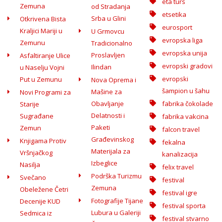
eta turs
Zemuna
od Stradanja
etsetika
Srba u Glini
Otkrivena Bista
eurosport
Kraljici Mariji u
U Grmovcu
evropska liga
Zemunu
Tradicionalno
evropska unija
Proslavljen
Asfaltiranje Ulice
evropski gradovi
Ilindan
u Naselju Vojni
evropski
Put u Zemunu
Nova Oprema i
šampion u šahu
Mašine za
Novi Programi za
Obavljanje
fabrika čokolade
Starije
Delatnosti i
Sugrađane
fabrika vakcina
Paketi
Zemun
falcon travel
Građevinskog
Knjigama Protiv
fekalna
Materijala za
Vršnjačkog
kanalizacija
Izbeglice
Nasilja
felix travel
Podrška Turizmu
Svečano
festival
Zemuna
Obeležene Četri
festival igre
Fotografije Tijane
Decenije KUD
festival sporta
Lubura u Galeriji
Sedmica iz
festival stvarno