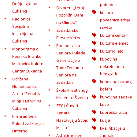
Dečije Igre na
pobednik
Otvoreni „Letnji
Čukarici
kultura
Pozorišni Dani
Radionica
poveznica srbije
na Olimpu“
Socijalne
i sveta
Zvezdarske
Inkluzije na
kulturni centar
Plesne Večeri
Čukarici
kulturni elemet
Radionica za
Monodrama o
kulturno leto
Seniore i Mlađe
Pesniku Branku
kupovina
Generacije o
Miljkoviću Kulurni
nekretnine u
Tabu Temama
Centar Čukarica
beogradu
Seniora na
Održana
kupovina putnog
Zvezdari
Humanitarna
kofera
Škola Kreativnog
Akcija “Penal za
kupovina seoske
Krojenja i Šivenja
Minju i Lanu” na
kuće
ZEC i Čuvari
Čukarici
kupreška ulica
Zanata
Prehrambeni
Nastavljaju Svoju
kutije
Paketi za Izbegla
Misiju
kvalifikacije u
i Interno
Asfaltiran deo
fudbalu