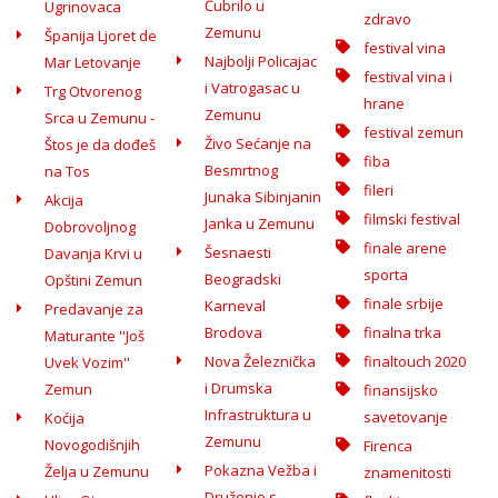
Čubrilo u
Ugrinovaca
zdravo
Zemunu
Španija Ljoret de
festival vina
Najbolji Policajac
Mar Letovanje
festival vina i
i Vatrogasac u
Trg Otvorenog
hrane
Zemunu
Srca u Zemunu -
festival zemun
Živo Sećanje na
Štos je da dođeš
fiba
Besmrtnog
na Tos
fileri
Junaka Sibinjanin
Akcija
filmski festival
Janka u Zemunu
Dobrovoljnog
finale arene
Šesnaesti
Davanja Krvi u
sporta
Beogradski
Opštini Zemun
finale srbije
Karneval
Predavanje za
Brodova
finalna trka
Maturante ''Još
Nova Železnička
finaltouch 2020
Uvek Vozim''
i Drumska
Zemun
finansijsko
Infrastruktura u
savetovanje
Koćija
Zemunu
Novogodišnjih
Firenca
Pokazna Vežba i
Želja u Zemunu
znamenitosti
Druženje s