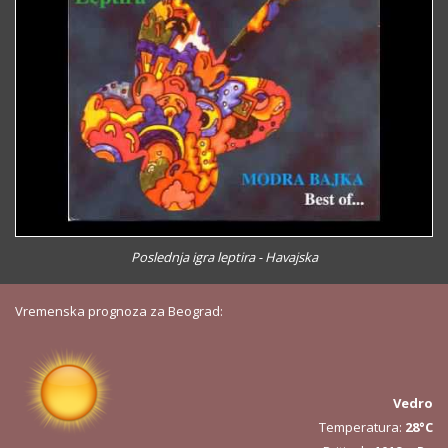
Poslednja igra leptira - Havajska
Vremenska prognoza za Beograd:
Vedro
Temperatura:
28°C