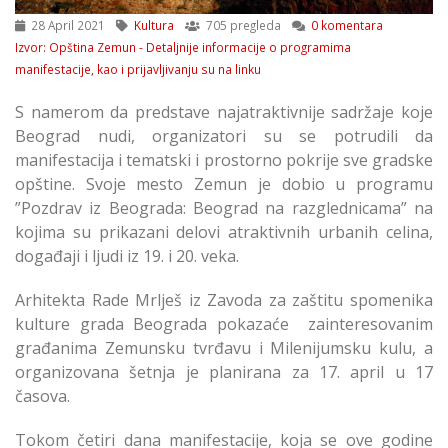
28 April 2021
Kultura
705 pregleda
0 komentara
Izvor: Opština Zemun - Detaljnije informacije o programima
manifestacije, kao i prijavljivanju su na linku
S namerom da predstave najatraktivnije sadržaje koje
Beograd nudi, organizatori su se potrudili da
manifestacija i tematski i prostorno pokrije sve gradske
opštine. Svoje mesto Zemun je dobio u programu
”Pozdrav iz Beograda: Beograd na razglednicama” na
kojima su prikazani delovi atraktivnih urbanih celina,
događaji i ljudi iz 19. i 20. veka.
Arhitekta Rade Mrlješ iz Zavoda za zaštitu spomenika
kulture grada Beograda pokazaće zainteresovanim
građanima Zemunsku tvrđavu i Milenijumsku kulu, a
organizovana šetnja je planirana za 17. april u 17
časova.
Tokom četiri dana manifestacije, koja se ove godine