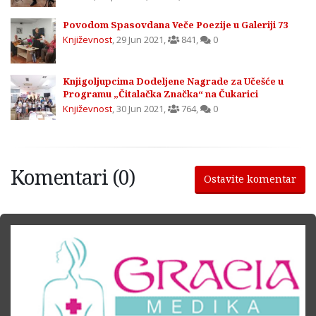
Povodom Spasovdana Veče Poezije u Galeriji 73
Književnost
,
29 Jun 2021
,
841
,
0
Knjigoljupcima Dodeljene Nagrade za Učešće u
Programu „Čitalačka Značka“ na Čukarici
Književnost
,
30 Jun 2021
,
764
,
0
Komentari (0)
Ostavite komentar