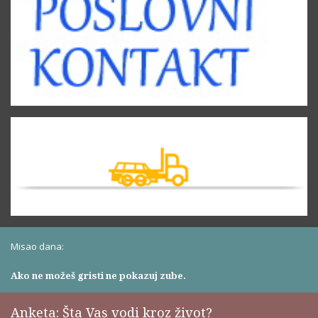
Misao dana:
Ako ne možeš gristi ne pokazuj zube.
Anketa: Šta Vas vodi kroz život?