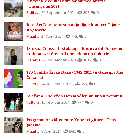
Otvoren Međunarodni sajam pčelarstva
"Tašmajdan 2021"
Palilula
,
29 Septembar 2021
,
867
,
0
BitefArtCafe ponosno najavljuje koncert Tijane
Bogićević
Muzika
,
24 April 2024
,
772
,
0
Izložba Crteža, Instalacija i Radova od Porcelana
Čudesni Gradovi od Porcelana na Čukarici
Galerija
,
27 Novembar 2020
,
1012
,
0
175 Grafika Živka Đaka (1942-2011) u Galeriji 73 na
Čukarici
Galerija
,
4 Decembar 2020
,
953
,
0
Svečano Obeležen Dan Madlenianuma u Zemunu
Kultura
,
15 Februar 2021
,
771
,
0
Program Ars Musicum: Koncert gitare - Uroš
Jaćević
Muzika
,
5 April 2021
,
869
,
0