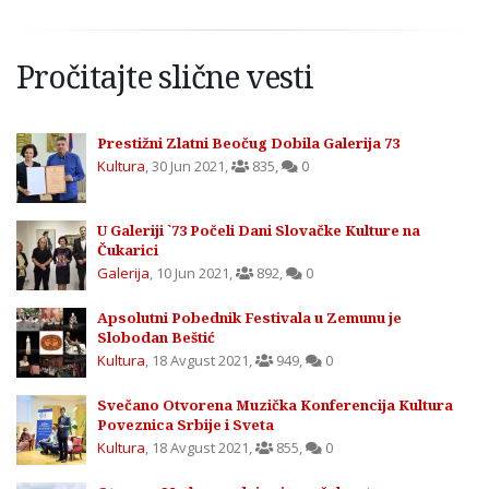
Pročitajte slične vesti
Prestižni Zlatni Beočug Dobila Galerija 73
Kultura
,
30 Jun 2021
,
835
,
0
U Galeriji `73 Počeli Dani Slovačke Kulture na
Čukarici
Galerija
,
10 Jun 2021
,
892
,
0
Apsolutni Pobednik Festivala u Zemunu je
Slobodan Beštić
Kultura
,
18 Avgust 2021
,
949
,
0
Svečano Otvorena Muzička Konferencija Kultura
Poveznica Srbije i Sveta
Kultura
,
18 Avgust 2021
,
855
,
0