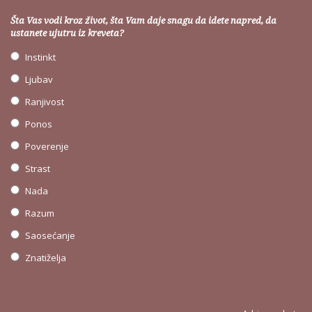
Šta Vas vodi kroz život, šta Vam daje snagu da idete napred, da
ustanete ujutru iz kreveta?
Instinkt
Ljubav
Ranjivost
Ponos
Poverenje
Strast
Nada
Razum
Saosećanje
Znatiželja