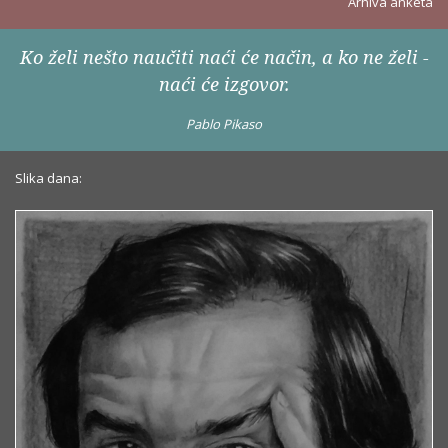
Arhiva anketa
Ko želi nešto naučiti naći će način, a ko ne želi -
naći će izgovor.
Pablo Pikaso
Slika dana: