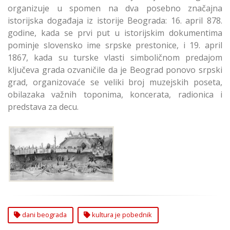
organizuje u spomen na dva posebno značajna
istorijska događaja iz istorije Beograda: 16. april 878.
godine, kada se prvi put u istorijskim dokumentima
pominje slovensko ime srpske prestonice, i 19. april
1867, kada su turske vlasti simboličnom predajom
ključeva grada ozvaničile da je Beograd ponovo srpski
grad, organizovaće se veliki broj muzejskih poseta,
obilazaka važnih toponima, koncerata, radionica i
predstava za decu.
Dani Beograda 2021 -
Kultura je Pobednik
dani beograda
kultura je pobednik