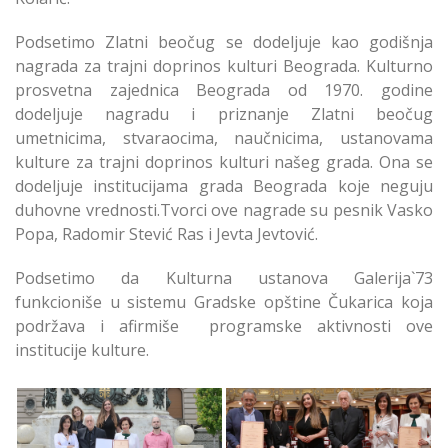
Podsetimo Zlatni beočug se dodeljuje kao godišnja
nagrada za trajni doprinos kulturi Beograda. Kulturno
prosvetna zajednica Beograda od 1970. godine
dodeljuje nagradu i priznanje Zlatni beočug
umetnicima, stvaraocima, naučnicima, ustanovama
kulture za trajni doprinos kulturi našeg grada. Ona se
dodeljuje institucijama grada Beograda koje neguju
duhovne vrednosti.Tvorci ove nagrade su pesnik Vasko
Popa, Radomir Stević Ras i Jevta Jevtović.
Podsetimo da Kulturna ustanova Galerija`73
funkcioniše u sistemu Gradske opštine Čukarica koja
podržava i afirmiše programske aktivnosti ove
institucije kulture.
Prestižni Zlatni
Zlatni Beočug Dobila