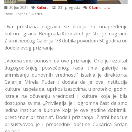
30 Jun 2021
Kultura
831 pregleda
0 komentara
Izvor: Opština Čukarica
Ova prestižna nagrada se dobija za unapređenje
kulture grada Beograda.Kuriozitet je što je nagradu
Zlatni beočug Galerija `73 dobila povodom 50.godina od
dodele ovog priznanja .
„Veoma smo ponosni da ovo priznanje. Ono je rezultat
dugogodišnjeg posvećenog rada tima galerije na
afirmisanju duhovnih vrednosti“ istakla je direktorka
Galerije Mirela Pudar i dodala da je ova institucija
kulture uspela da, uprkos izazovima, u protekloj godini
istraje na očuvanju vrednosti i kulture koja je bila
dostupna svima. „Privilegija je i ogromna čast da smo
jedina institucija kulture koja je ove godine dobitnik
prestižnog priznanja“. Dodeli priznanja Zlatni beočug
prisustvovao je i predsednik opštine Čukarica Srđan
Kolarić.