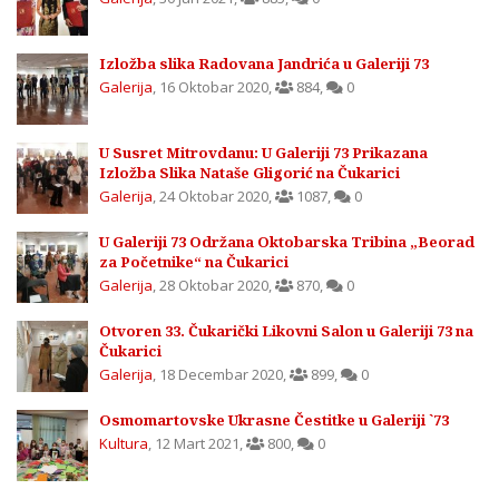
Izložba slika Radovana Jandrića u Galeriji 73
Galerija
,
16 Oktobar 2020
,
884
,
0
U Susret Mitrovdanu: U Galeriji 73 Prikazana
Izložba Slika Nataše Gligorić na Čukarici
Galerija
,
24 Oktobar 2020
,
1087
,
0
U Galeriji 73 Održana Oktobarska Tribina „Beorad
za Početnike“ na Čukarici
Galerija
,
28 Oktobar 2020
,
870
,
0
Otvoren 33. Čukarički Likovni Salon u Galeriji 73 na
Čukarici
Galerija
,
18 Decembar 2020
,
899
,
0
Osmomartovske Ukrasne Čestitke u Galeriji `73
Kultura
,
12 Mart 2021
,
800
,
0