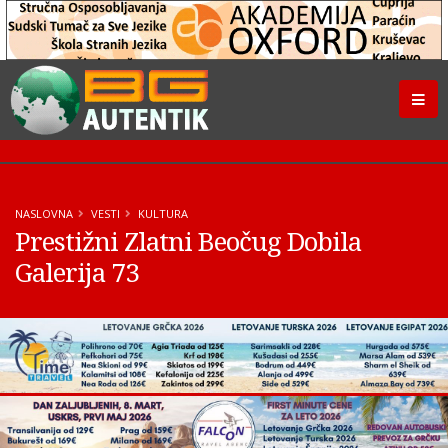
NASLOVNA
VESTI
KULTURA
Prestižni Zlatni Beočug Dobila
Galerija 73