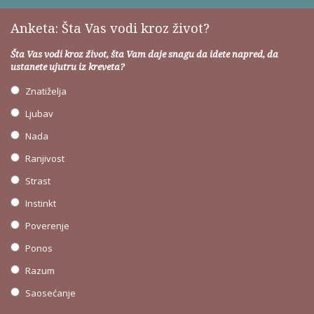
Anketa: Šta Vas vodi kroz život?
Šta Vas vodi kroz život, šta Vam daje snagu da idete napred, da
ustanete ujutru iz kreveta?
Znatiželja
Ljubav
Nada
Ranjivost
Strast
Instinkt
Poverenje
Ponos
Razum
Saosećanje