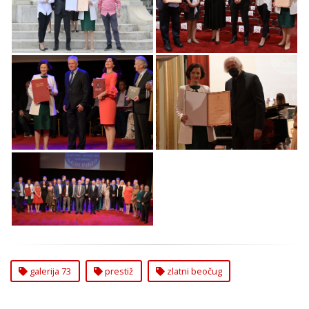
Beočug Dobila
Galerija 73
Galerija 73
Prestižni Zlatni
Beočug Dobila
Beočug Dobila
Galerija 73
Galerija 73 Čukarica
Zlatni Beočug 2021
galerija 73
prestiž
zlatni beočug