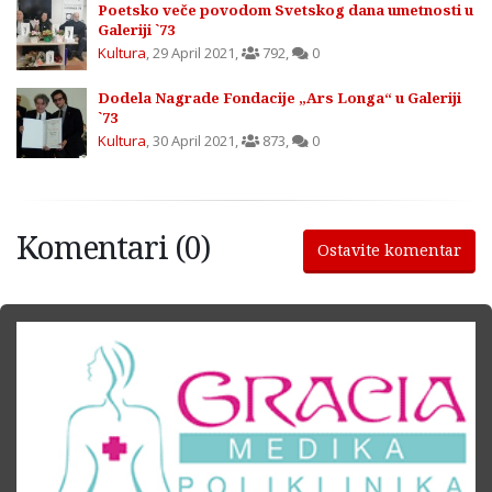
Poetsko veče povodom Svetskog dana umetnosti u
Galeriji `73
Kultura
,
29 April 2021
,
792
,
0
Dodela Nagrade Fondacije „Ars Longa“ u Galeriji
`73
Kultura
,
30 April 2021
,
873
,
0
Komentari (0)
Ostavite komentar