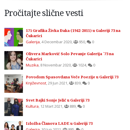
Pročitajte slične vesti
175 Grafika Živka Đaka (1942-2011) u Galeriji 73 na
Čukarici
Galerija
,
4 Decembar 2020
,
950
,
0
Olivera Marković Solo Pevanje Galerija `73 na
Čukarici
Muzika
,
8 Novembar 2020
,
1024
,
0
Povodom Spasovdana Veče Poezije u Galeriji 73
Književnost
,
29 Jun 2021
,
839
,
0
Svet Bajki Sonje Jelić u Galeriji 73
Kultura
,
12 Mart 2021
,
889
,
0
Izložba Članova LADE u Galeriji 73
Galerija
,
30 Jun 2021
,
885
,
0