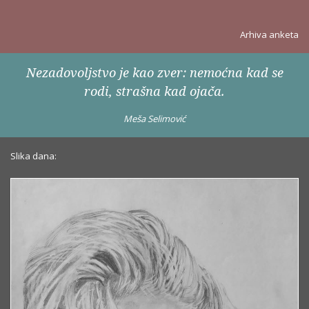
Arhiva anketa
Nezadovoljstvo je kao zver: nemoćna kad se
rodi, strašna kad ojača.
Meša Selimović
Slika dana: