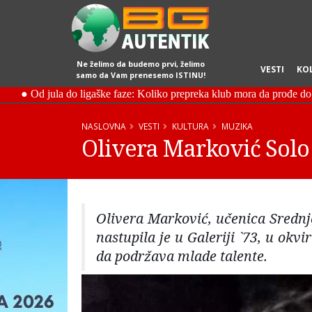
Ne želimo da budemo prvi, želimo
VESTI
KO
samo da Vam prenesemo ISTINU!
NASLOVNA
VESTI
KULTURA
MUZIKA
Olivera Marković Solo 
Olivera Marković, učenica Srednje
nastupila je u Galeriji `73, u ok
da podržava mlade talente.