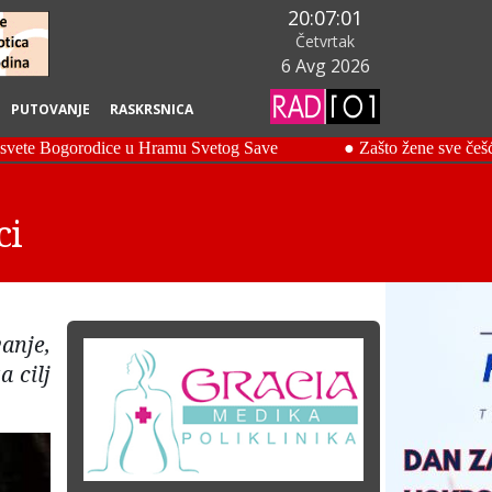
20:07:02
Četvrtak
6 Avg 2026
PUTOVANJE
RASKRSNICA
ci
anje,
 cilj