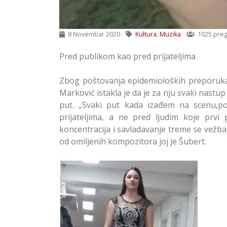
8 Novembar 2020
Kultura
,
Muzika
1025 preg
Pred publikom kao pred prijateljima
Zbog poštovanja epidemioloških preporuka, 
Marković istakla je da je za nju svaki nastup 
put. „Svaki put kada izađem na scenu,p
prijateljima, a ne pred ljudim koje prv
koncentracija i savladavanje treme se vežba
od omiljenih kompozitora joj je Šubert.