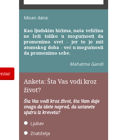
Misao dana:
Kao ljudskim bićima, naša veličina
ne leži toliko u mogućnosti da
promenimo svet - jer to je mit
atomskog doba - već u mogućnosti
da promenimo sebe.
Mahatma Gandi
entar
Anketa: Šta Vas vodi kroz
život?
Šta Vas vodi kroz život, šta Vam daje
snagu da idete napred, da ustanete
ujutru iz kreveta?
Ljubav
Znatiželja