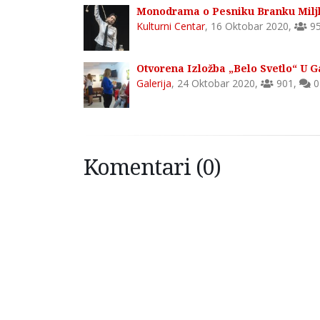
Monodrama o Pesniku Branku Miljk
Kulturni Centar
,
16 Oktobar 2020
,
9
Otvorena Izložba „Belo Svetlo“ U Ga
Galerija
,
24 Oktobar 2020
,
901
,
0
Komentari (0)