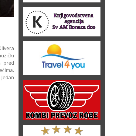
livera
muzički
m pred
ečima,
. Jedan