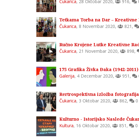
Čukarica
,
28 Oktobar 2020
,
916
,
Tetkama Torba na Dar – Kreativne R
Čukarica
,
8 Novembar 2020
,
821
,
Ručno Krojene Lutke Kreativne Radi
Čukarica
,
21 Novembar 2020
,
898
,
175 Grafika Živka Đaka (1942-2011) 
Galerija
,
4 Decembar 2020
,
951
,
Rertrospektivna izložba fotografija 
Čukarica
,
3 Oktobar 2020
,
862
,
0
Kulturno - Istorijsko Nasleđe Čuka
Kultura
,
16 Oktobar 2020
,
851
,
0