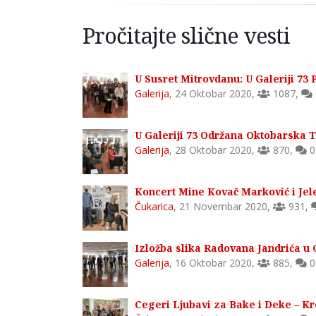
Pročitajte slične vesti
U Susret Mitrovdanu: U Galeriji 73 
Galerija
,
24 Oktobar 2020
,
1087
,
U Galeriji 73 Održana Oktobarska T
Galerija
,
28 Oktobar 2020
,
870
,
0
Koncert Mine Kovač Marković i Jele
Čukarica
,
21 Novembar 2020
,
931
,
Izložba slika Radovana Jandrića u G
Galerija
,
16 Oktobar 2020
,
885
,
0
Cegeri Ljubavi za Bake i Deke – Kre