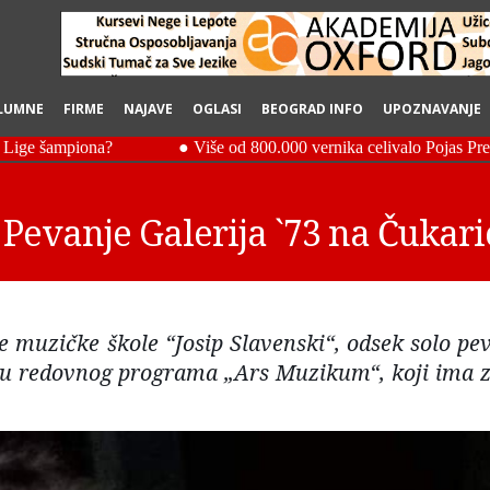
LUMNE
FIRME
NAJAVE
OGLASI
BEOGRAD INFO
UPOZNAVANJE
Pevanje Galerija `73 na Čukari
 muzičke škole “Josip Slavenski“, odsek solo pev
viru redovnog programa „Ars Muzikum“, koji ima za