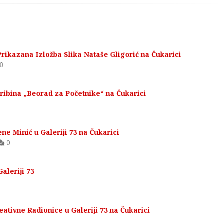
Prikazana Izložba Slika Nataše Gligorić na Čukarici
0
ribina „Beorad za Početnike“ na Čukarici
ne Minić u Galeriji 73 na Čukarici
0
aleriji 73
ativne Radionice u Galeriji 73 na Čukarici