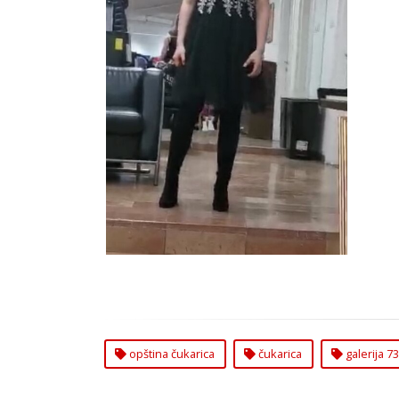
Olivera Marković Solo Pevanje
Galerija `73 na Čukarici
opština čukarica
čukarica
galerija 73