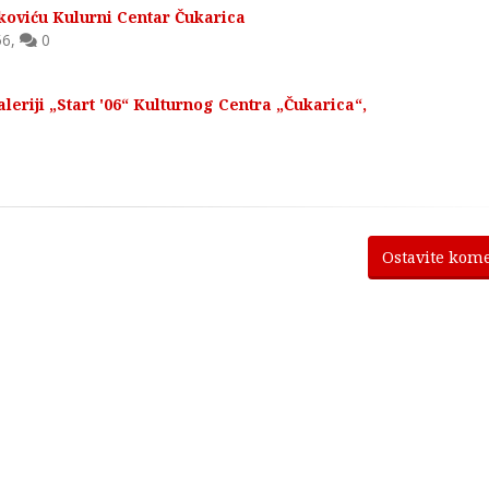
oviću Kulurni Centar Čukarica
56
,
0
leriji „Start '06“ Kulturnog Centra „Čukarica“,
Ostavite kom