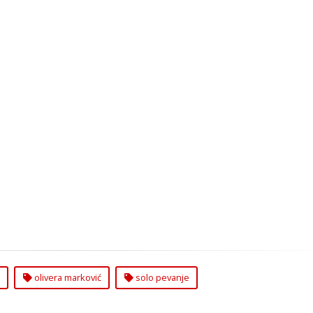
olivera marković
solo pevanje