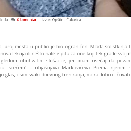
leda
0 komentara
Izvor: Opština Čukarica
broj mesta u publici je bio ograničen. Mlada solistkinja O
nova lekcija ili nešto nalik ispitu za one koji tek grade svoj 
ogledom obuhvatim slušaoce, jer imam osećaj da peva
i put srećem“ – objašnjava Markovićeva. Prema njenim r
ju glas, osim svakodnevnog treniranja, mora dobro i čuvati