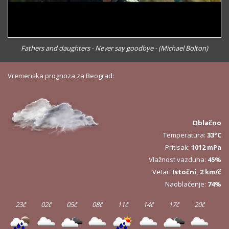
Fathers and daughters - Never say goodbye - (Michael Bolton)
Vremenska prognoza za Beograd:
Oblačno
Temperatura:
33°C
Pritisak:
1012 mPa
Vlažnost vazduha:
45%
Vetar:
Istočni, 2 km/č
Naoblačenje:
74%
23č
02č
05č
08č
11č
14č
17č
20č