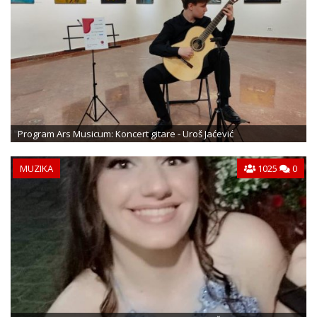
Program Ars Musicum: Koncert gitare - Uroš Jaćević
MUZIKA
1025
0