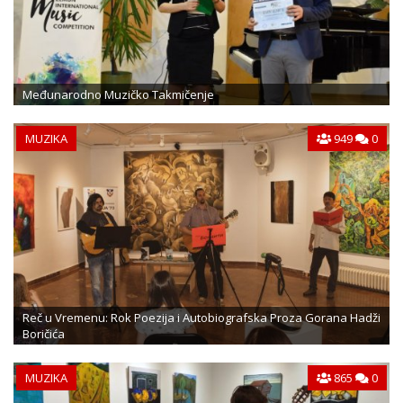
Međunarodno Muzičko Takmičenje
MUZIKA
949
0
Reč u Vremenu: Rok Poezija i Autobiografska Proza Gorana Hadži
Boričića
MUZIKA
865
0