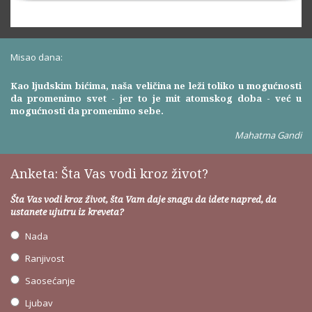
Misao dana:
Kao ljudskim bićima, naša veličina ne leži toliko u mogućnosti
da promenimo svet - jer to je mit atomskog doba - već u
mogućnosti da promenimo sebe.
Mahatma Gandi
Anketa: Šta Vas vodi kroz život?
Šta Vas vodi kroz život, šta Vam daje snagu da idete napred, da
ustanete ujutru iz kreveta?
Nada
Ranjivost
Saosećanje
Ljubav