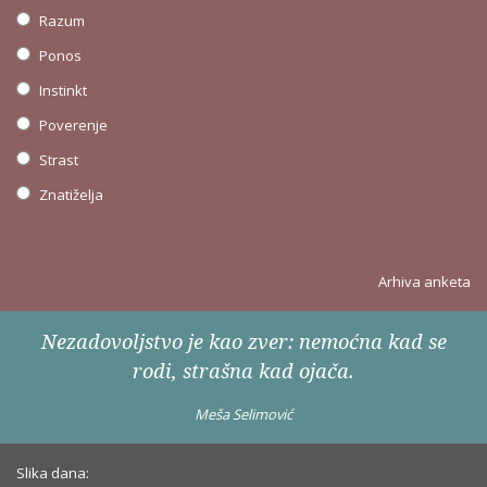
Razum
Ponos
Instinkt
Poverenje
Strast
Znatiželja
Arhiva anketa
Nezadovoljstvo je kao zver: nemoćna kad se
rodi, strašna kad ojača.
Meša Selimović
Slika dana: