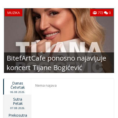
MUZIKA
772
0
BitefArtCafe ponosno najavljuje
koncert Tijane Bogićević
Danas
Nema najava
Četvrtak
06.08.2026.
Sutra
Petak
07.08.2026.
Prekosutra