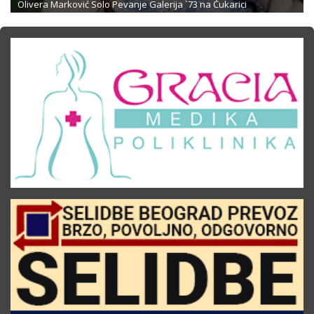
Olivera Marković Solo Pevanje Galerija `73 na Čukarici