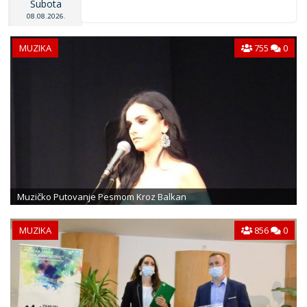
Subota
08.08.2026.
MUZIKA
755
0
Muzičko Putovanje Pesmom Kroz Balkan
MUZIKA
856
0