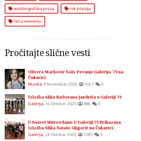
autobiografska proza
rok poezija
reč u vremenu
Pročitajte slične vesti
Olivera Marković Solo Pevanje Galerija `73 na
Čukarici
Muzika
,
8 Novembar 2020
,
1027
,
0
Izložba slika Radovana Jandrića u Galeriji 73
Galerija
,
16 Oktobar 2020
,
886
,
0
U Susret Mitrovdanu: U Galeriji 73 Prikazana
Izložba Slika Nataše Gligorić na Čukarici
Galerija
,
24 Oktobar 2020
,
1087
,
0