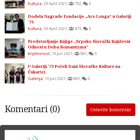
Kultura
,
29 April 2021
,
792
,
0
Dodela Nagrade Fondacije „Ars Longa“ u Galeriji
`73
Kultura
,
30 April 2021
,
873
,
0
Predstavljanje Knjige „Srpsko Slovački Književni
Odnosi u Doba Romantizma”
Književnost
,
10 Jun 2021
,
841
,
0
U Galeriji `73 Počeli Dani Slovačke Kulture na
Čukarici
Galerija
,
10 Jun 2021
,
891
,
0
Komentari (0)
Ostavite komentar