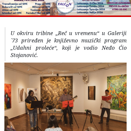
U okviru tribine „Reč u vremenu“ u Galeriji
`73 priređen je književno muzički program
„Udahni proleće“, koji je vodio Neđo Ćio
Stojanović.