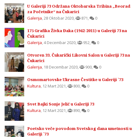
U Galeriji 73 Održana Oktobarska Tribina „Beorad
za Početnike“ na Čukarici
Galerija
,
28 Oktobar 2020
,
871
,
0
175 Grafika Živka Đaka (1942-2011) u Galeriji 73 na
Čukarici
Galerija
,
4 Decembar 2020
,
952
,
0
Otvoren 33. Čukarički Likovni Salon u Galeriji 73 na
Čukarici
Galerija
,
18 Decembar 2020
,
900
,
0
Osmomartovske Ukrasne Čestitke u Galeriji `73
Kultura
,
12 Mart 2021
,
800
,
0
Svet Bajki Sonje Jelić u Galeriji 73
Kultura
,
12 Mart 2021
,
890
,
0
Poetsko veče povodom Svetskog dana umetnosti u
Galeriji `73