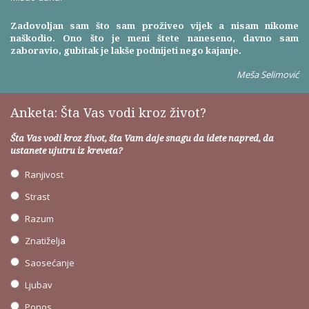
Zadovoljan sam što sam proživeo vijek a nisam nikome
naškodio. Ono što je meni štete naneseno, davno sam
zaboravio, gubitak je lakše podnijeti nego kajanje.
Meša Selimović
Anketa: Šta Vas vodi kroz život?
Šta Vas vodi kroz život, šta Vam daje snagu da idete napred, da
ustanete ujutru iz kreveta?
Ranjivost
Strast
Razum
Znatiželja
Saosećanje
Ljubav
Ponos