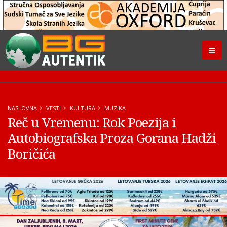
NASLOVNA
VESTI
KULTURA
MUZIKA
Reč u Vremenu: Rok Poezija i
Autobiografska Proza Gorana Hadži
Boričića