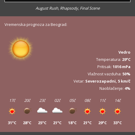
August Rush, Rhapsody, Final Scene
Vremenska prognoza za Beograd:
Vedro
Temperatura:
29°C
Pritisak:
1016 mPa
Vlažnost vazduha:
50%
Vetar:
Severozapadni, 5 km/č
Naoblačenje:
4%
17č
20č
23č
02č
05č
08č
11č
14č
31°C
28°C
25°C
21°C
18°C
21°C
29°C
33°C
17č
20č
23č
02č
05č
08č
11č
14č