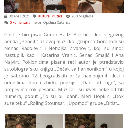
30 April 2021
Kultura
,
Muzika
950 pregleda
0 komentara
Izvor: Opština Čukarica
Gost je bio pisac Goran Hadži Boričić i deo njegovog
benda „Benditi“. U ovoj muzičkoj grupi sa Goranom su
Nenad Radojević i Nebojša Živanović, koji su sinoć
nastupili, kao i Katarina Vranić, Senad Smajić i Ana
Najvirt. Poklonicima pisane reči autor je ptredstavio
sutobiografsku knjigu „Dećak sa harmonikom“ u kojoj
je sabrano 12 beogradskih priča namenjenih deci i
odraslima, kao i zbirku poezije „Dani od tuge“, sa
prepevima rok pesama. Muzičari su izveli neke od tih
numera, poput „To su bili dani“, Meri Hopkin, „Dok
suze teku“ „Roling Stounsa“, „Upomoć“ grupe „Bitls“.....
Reč u Vremenu: Rok
Reč u Vremenu: Rok