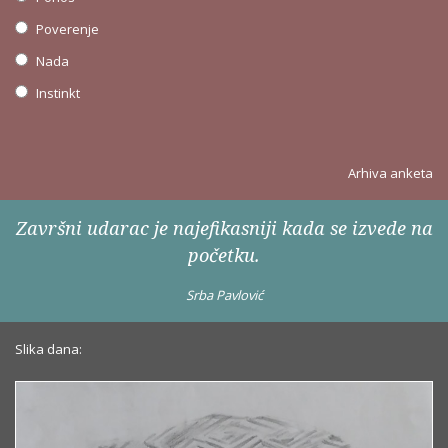
Poverenje
Nada
Instinkt
Arhiva anketa
Završni udarac je najefikasniji kada se izvede na
početku.
Srba Pavlović
Slika dana: