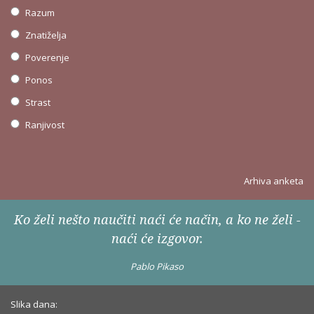
Razum
Znatiželja
Poverenje
Ponos
Strast
Ranjivost
Arhiva anketa
Ko želi nešto naučiti naći će način, a ko ne želi -
naći će izgovor.
Pablo Pikaso
Slika dana: