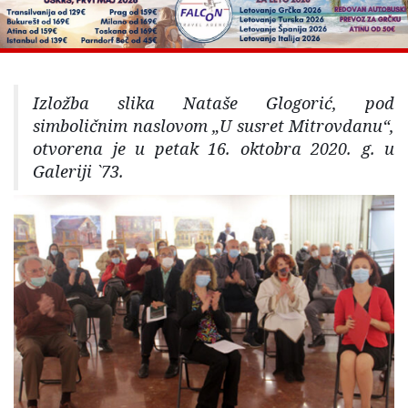
Izložba slika Nataše Glogorić, pod
simboličnim naslovom „U susret Mitrovdanu“,
otvorena je u petak 16. oktobra 2020. g. u
Galeriji `73.