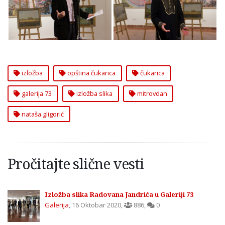
Prikazana Izložba
Prikazana Izložba
Slika Nataše Gligorić
Slika Nataše Gligorić
na Čukarici
na Čukarici
izložba
opština čukarica
čukarica
galerija 73
izložba slika
mitrovdan
nataša gligorić
Pročitajte slične vesti
Izložba slika Radovana Jandrića u Galeriji 73
Galerija
,
16 Oktobar 2020
,
886
,
0