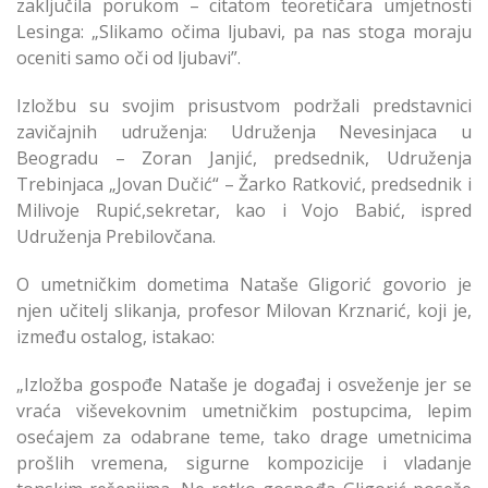
zaključila porukom – citatom teoretičara umjetnosti
Lesinga: „Slikamo očima ljubavi, pa nas stoga moraju
oceniti samo oči od ljubavi”.
Izložbu su svojim prisustvom podržali predstavnici
zavičajnih udruženja: Udruženja Nevesinjaca u
Beogradu – Zoran Janjić, predsednik, Udruženja
Trebinjaca „Jovan Dučić“ – Žarko Ratković, predsednik i
Milivoje Rupić,sekretar, kao i Vojo Babić, ispred
Udruženja Prebilovčana.
O umetničkim dometima Nataše Gligorić govorio je
njen učitelj slikanja, profesor Milovan Krznarić, koji je,
između ostalog, istakao:
„Izložba gospođe Nataše je događaj i osveženje jer se
vraća viševekovnim umetničkim postupcima, lepim
osećajem za odabrane teme, tako drage umetnicima
prošlih vremena, sigurne kompozicije i vladanje