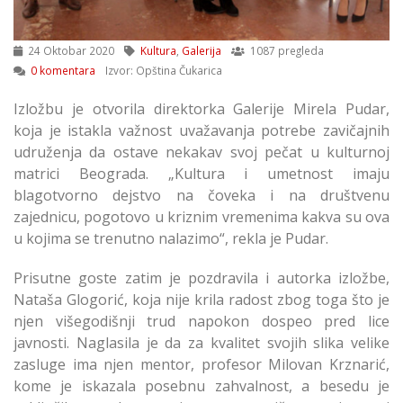
24 Oktobar 2020
Kultura
,
Galerija
1087 pregleda
0 komentara
Izvor: Opština Čukarica
Izložbu je otvorila direktorka Galerije Mirela Pudar,
koja je istakla važnost uvažavanja potrebe zavičajnih
udruženja da ostave nekakav svoj pečat u kulturnoj
matrici Beograda. „Kultura i umetnost imaju
blagotvorno dejstvo na čoveka i na društvenu
zajednicu, pogotovo u kriznim vremenima kakva su ova
u kojima se trenutno nalazimo“, rekla je Pudar.
Prisutne goste zatim je pozdravila i autorka izložbe,
Nataša Glogorić, koja nije krila radost zbog toga što je
njen višegodišnji trud napokon dospeo pred lice
javnosti. Naglasila je da za kvalitet svojih slika velike
zasluge ima njen mentor, profesor Milovan Krznarić,
kome je iskazala posebnu zahvalnost, a besedu je