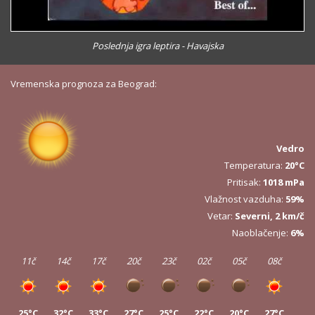
Poslednja igra leptira - Havajska
Vremenska prognoza za Beograd:
Vedro
Temperatura:
20°C
Pritisak:
1018 mPa
Vlažnost vazduha:
59%
Vetar:
Severni, 2 km/č
Naoblačenje:
6%
11č
14č
17č
20č
23č
02č
05č
08č
25°C
32°C
33°C
27°C
25°C
22°C
20°C
27°C