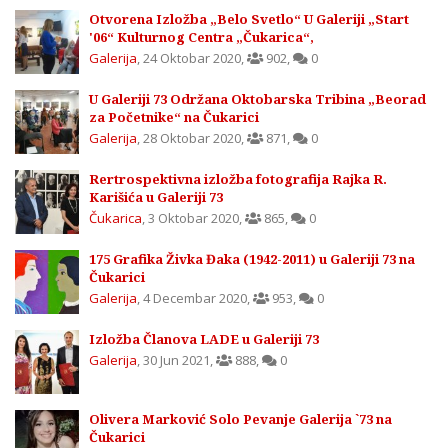
Otvorena Izložba „Belo Svetlo“ U Galeriji „Start
'06“ Kulturnog Centra „Čukarica“,
Galerija
,
24 Oktobar 2020
,
902
,
0
U Galeriji 73 Održana Oktobarska Tribina „Beorad
za Početnike“ na Čukarici
Galerija
,
28 Oktobar 2020
,
871
,
0
Rertrospektivna izložba fotografija Rajka R.
Karišića u Galeriji 73
Čukarica
,
3 Oktobar 2020
,
865
,
0
175 Grafika Živka Đaka (1942-2011) u Galeriji 73 na
Čukarici
Galerija
,
4 Decembar 2020
,
953
,
0
Izložba Članova LADE u Galeriji 73
Galerija
,
30 Jun 2021
,
888
,
0
Olivera Marković Solo Pevanje Galerija `73 na
Čukarici