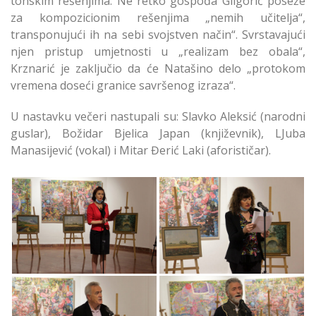
tonskim rešenjima. Ne retko gospođa Gligorić poseže
za kompozicionim rešenjima „nemih učitelja“,
transponujući ih na sebi svojstven način“. Svrstavajući
njen pristup umjetnosti u „realizam bez obala“,
Krznarić je zaključio da će Natašino delo „protokom
vremena doseći granice savršenog izraza“.
U nastavku večeri nastupali su: Slavko Aleksić (narodni
guslar), Božidar Bjelica Japan (književnik), LJuba
Manasijević (vokal) i Mitar Đerić Laki (aforističar).
U Susret Mitrovdanu:
U Susret Mitrovdanu:
U Galeriji 73
U Galeriji 73
Prikazana Izložba
Prikazana Izložba
Slika Nataše Gligorić
Slika Nataše Gligorić
na Čukarici
na Čukarici
U Susret Mitrovdanu:
U Susret Mitrovdanu:
U Galeriji 73
U Galeriji 73