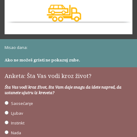
Misao dana:
Ako ne možeš gristi ne pokazuj zube.
Anketa: Šta Vas vodi kroz život?
Šta Vas vodi kroz život, šta Vam daje snagu da idete napred, da
ustanete ujutru iz kreveta?
Saosećanje
Ljubav
Instinkt
Nada