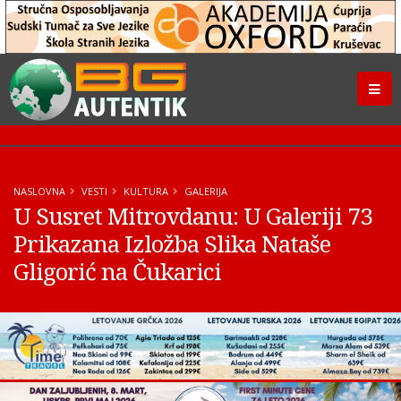
NASLOVNA
VESTI
KULTURA
GALERIJA
U Susret Mitrovdanu: U Galeriji 73
Prikazana Izložba Slika Nataše
Gligorić na Čukarici