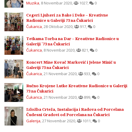
Muzika
,
8 Novembar 2020
,
1027
,
0
Cegeri Ljubavi za Bake i Deke – Kreativne
Radionice u Galeriji 73 na Čukarici
Čukarica
,
28 Oktobar 2020
,
917
,
0
Tetkama Torba na Dar – Kreativne Radionice u
Galeriji `73 na Čukarici
Čukarica
,
8 Novembar 2020
,
821
,
0
Koncert Mine Kovač Marković i Jelene Minić u
Galeriji 73 na Čukarici
Čukarica
,
21 Novembar 2020
,
933
,
0
Ručno Krojene Lutke Kreativne Radionice u Galeriji
73 na Čukarici
Čukarica
,
21 Novembar 2020
,
899
,
0
Izložba Crteža, Instalacija i Radova od Porcelana
Čudesni Gradovi od Porcelana na Čukarici
Galerija
,
27 Novembar 2020
,
1011
,
0