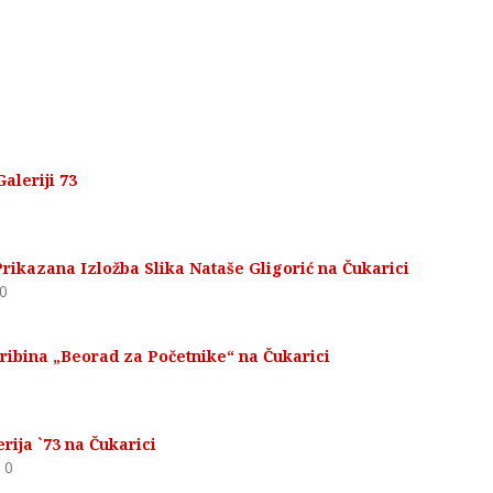
aleriji 73
Prikazana Izložba Slika Nataše Gligorić na Čukarici
0
ribina „Beorad za Početnike“ na Čukarici
rija `73 na Čukarici
0