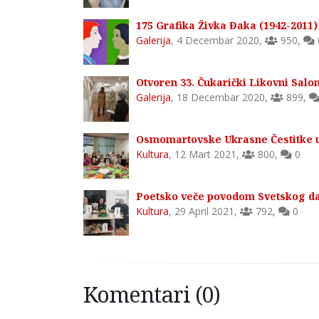
175 Grafika Živka Đaka (1942-2011) 
Galerija
,
4 Decembar 2020
,
950
,
Otvoren 33. Čukarički Likovni Salon
Galerija
,
18 Decembar 2020
,
899
,
Osmomartovske Ukrasne Čestitke u 
Kultura
,
12 Mart 2021
,
800
,
0
Poetsko veče povodom Svetskog dan
Kultura
,
29 April 2021
,
792
,
0
Komentari (0)