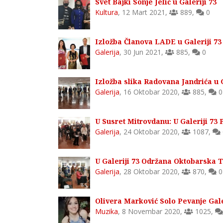
Svet Bajki Sonje Jelić u Galeriji 73
Kultura
,
12 Mart 2021
,
889
,
0
Izložba Članova LADE u Galeriji 73
Galerija
,
30 Jun 2021
,
885
,
0
Izložba slika Radovana Jandrića u G
Galerija
,
16 Oktobar 2020
,
885
,
0
U Susret Mitrovdanu: U Galeriji 73 
Galerija
,
24 Oktobar 2020
,
1087
,
U Galeriji 73 Održana Oktobarska T
Galerija
,
28 Oktobar 2020
,
870
,
0
Olivera Marković Solo Pevanje Gale
Muzika
,
8 Novembar 2020
,
1025
,