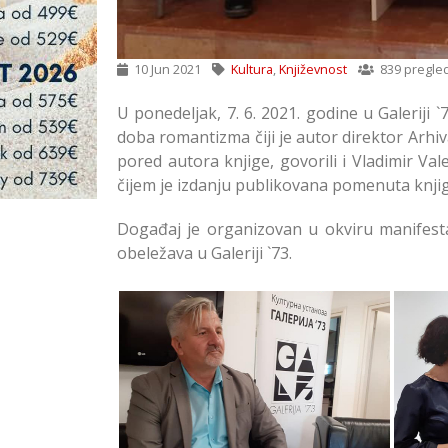
10 Jun 2021
Kultura
,
Književnost
839 pregle
U ponedeljak, 7. 6. 2021. godine u Galeriji 
doba romantizma čiji je autor direktor Arhi
pored autora knjige, govorili i Vladimir Va
čijem je izdanju publikovana pomenuta knjiga
Događaj je organizovan u okviru manifesta
obeležava u Galeriji `73.
Predstavljanje Knjige „Srpsko
Preds
Slovački Književni Odnosi u
Slo
Doba Romantizma”