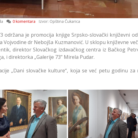
da
0 komentara
Izvor: Opština Čukarica
`73 održana je promocija knjige Srpsko-slovački književni o
va Vojvodine dr Nebojša Kuzmanović. U sklopu književne več
lentik, direktor Slovačkog izdavačkog centra iz Bačkog Pet
, i direktorka „Galerije 73” Mirela Pudar.
cije „Dani slovačke kulture“, koja se već petu godinu za
tavljanje Knjige „Srpsko
Predstavljanje Knjige „Sr
vački Književni Odnosi u
Slovački Književni Odnos
Doba Romantizma”
Doba Romantizma”