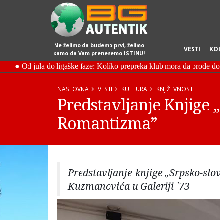
Ne želimo da budemo prvi, želimo
VESTI
KO
samo da Vam prenesemo ISTINU!
NASLOVNA
VESTI
KULTURA
KNJIŽEVNOST
Predstavljanje Knjige 
Romantizma”
Predstavljanje knjige „Srpsko-sl
Kuzmanovića u Galeriji `73