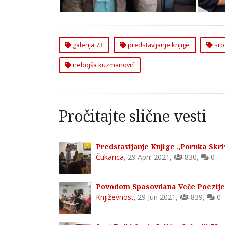
galerija 73
predstavljanje knjige
srp
nebojša kuzmanović
Pročitajte slične vesti
Predstavljanje Knjige „Poruka Skr
Čukarica
,
29 April 2021
,
830
,
0
Povodom Spasovdana Veče Poezije u
Književnost
,
29 Jun 2021
,
839
,
0