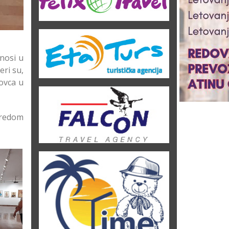
dnosi u
eri su,
rovca u
 redom
psko
i u