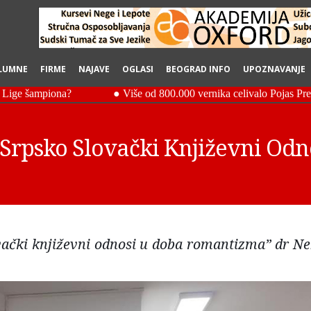
LUMNE
FIRME
NAJAVE
OGLASI
BEOGRAD INFO
UPOZNAVANJE
„Srpsko Slovački Književni Odn
ovački književni odnosi u doba romantizma” dr Ne