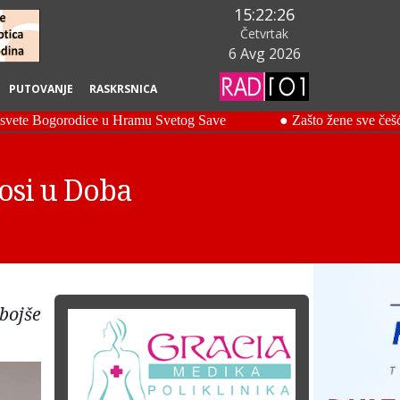
15:22:27
Četvrtak
6 Avg 2026
PUTOVANJE
RASKRSNICA
osi u Doba
bojše