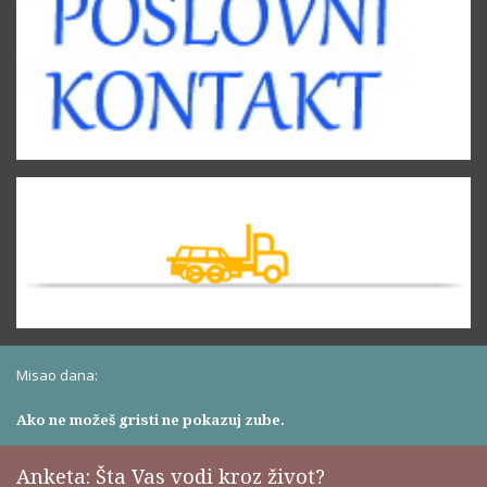
Misao dana:
Ako ne možeš gristi ne pokazuj zube.
Anketa: Šta Vas vodi kroz život?