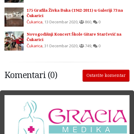
175 Grafila Živka Đaka (1942-2011) u Galeriji 73 na
Čukarici
Čukarica
,
13 Decembar 2020
,
860
,
0
Novogodišnji Koncert Škole Gitare Starčević na
Čukarici
Čukarica
,
31 Decembar 2020
,
749
,
0
Komentari (0)
Ostavite komentar