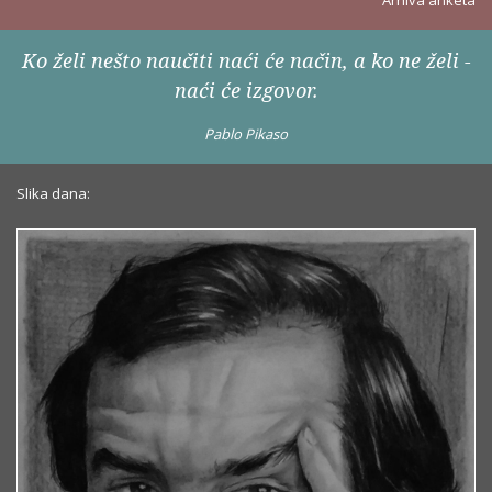
Arhiva anketa
Ko želi nešto naučiti naći će način, a ko ne želi -
naći će izgovor.
Pablo Pikaso
Slika dana: