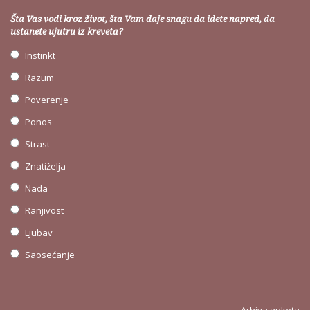
Šta Vas vodi kroz život, šta Vam daje snagu da idete napred, da
ustanete ujutru iz kreveta?
Instinkt
Razum
Poverenje
Ponos
Strast
Znatiželja
Nada
Ranjivost
Ljubav
Saosećanje