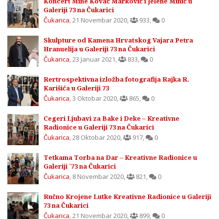
Koncert Mine Kovač Marković i Jelene Minić u
Galeriji 73 na Čukarici
Čukarica
,
21 Novembar 2020
,
933
,
0
Skulpture od Kamena Hrvatskog Vajara Petra
Hranuelija u Galeriji 73 na Čukarici
Čukarica
,
23 Januar 2021
,
833
,
0
Rertrospektivna izložba fotografija Rajka R.
Karišića u Galeriji 73
Čukarica
,
3 Oktobar 2020
,
865
,
0
Cegeri Ljubavi za Bake i Deke – Kreativne
Radionice u Galeriji 73 na Čukarici
Čukarica
,
28 Oktobar 2020
,
917
,
0
Tetkama Torba na Dar – Kreativne Radionice u
Galeriji `73 na Čukarici
Čukarica
,
8 Novembar 2020
,
821
,
0
Ručno Krojene Lutke Kreativne Radionice u Galeriji
73 na Čukarici
Čukarica
,
21 Novembar 2020
,
899
,
0