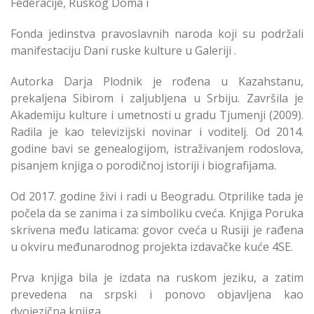
Federacije, Ruskog Doma i
Fonda jedinstva pravoslavnih naroda koji su podržali
manifestaciju Dani ruske kulture u Galeriji .
Autorka Darja Plodnik je rođena u Kazahstanu,
prekaljena Sibirom i zaljubljena u Srbiju. Završila je
Akademiju kulture i umetnosti u gradu Tjumenji (2009).
Radila je kao televizijski novinar i voditelj. Od 2014.
godine bavi se genealogijom, istraživanjem rodoslova,
pisanjem knjiga o porodičnoj istoriji i biografijama.
Od 2017. godine živi i radi u Beogradu. Otprilike tada je
počela da se zanima i za simboliku cveća. Knjiga Poruka
skrivena među laticama: govor cveća u Rusiji je rađena
u okviru međunarodnog projekta izdavačke kuće 4SE.
Prva knjiga bila je izdata na ruskom jeziku, a zatim
prevedena na srpski i ponovo objavljena kao
dvojezična knjiga.