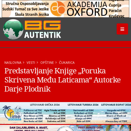
NASLOVNA
VESTI
OPŠTINE
ČUKARICA
Predstavljanje Knjige „Poruka
Skrivena Među Laticama“ Autorke
Darje Plodnik