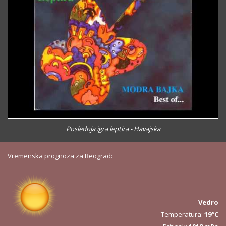
Poslednja igra leptira - Havajska
Vremenska prognoza za Beograd:
Vedro
Temperatura:
19°C