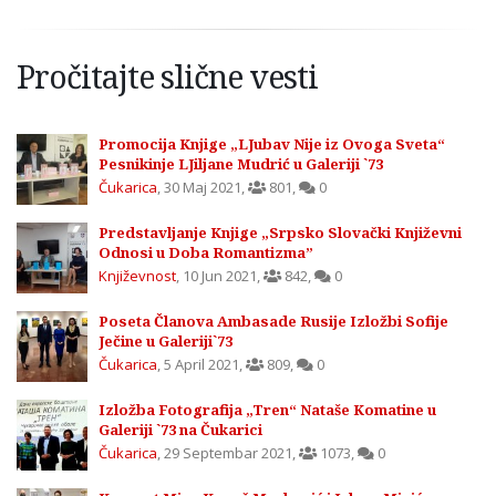
Pročitajte slične vesti
Promocija Knjige „LJubav Nije iz Ovoga Sveta“
Pesnikinje LJiljane Mudrić u Galeriji `73
Čukarica
,
30 Maj 2021
,
801
,
0
Predstavljanje Knjige „Srpsko Slovački Književni
Odnosi u Doba Romantizma”
Književnost
,
10 Jun 2021
,
842
,
0
Poseta Članova Ambasade Rusije Izložbi Sofije
Ječine u Galeriji`73
Čukarica
,
5 April 2021
,
809
,
0
Izložba Fotografija „Tren“ Nataše Komatine u
Galeriji `73 na Čukarici
Čukarica
,
29 Septembar 2021
,
1073
,
0