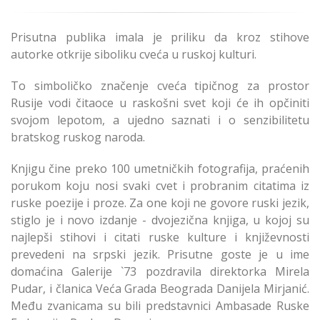
Prisutna publika imala je priliku da kroz stihove
autorke otkrije siboliku cveća u ruskoj kulturi.
To simboličko značenje cveća tipičnog za prostor
Rusije vodi čitaoce u raskošni svet koji će ih opčiniti
svojom lepotom, a ujedno saznati i o senzibilitetu
bratskog ruskog naroda.
Knjigu čine preko 100 umetničkih fotografija, praćenih
porukom koju nosi svaki cvet i probranim citatima iz
ruske poezije i proze. Za one koji ne govore ruski jezik,
stiglo je i novo izdanje - dvojezična knjiga, u kojoj su
najlepši stihovi i citati ruske kulture i književnosti
prevedeni na srpski jezik. Prisutne goste je u ime
domaćina Galerije `73 pozdravila direktorka Mirela
Pudar, i članica Veća Grada Beograda Danijela Mirjanić.
Među zvanicama su bili predstavnici Ambasade Ruske