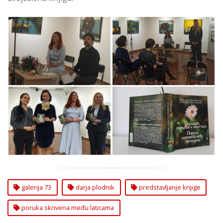
Predstavljanje Knjige
Predstavljanje Knjige
„Poruka Skrivena
„Poruka Skrivena
Među Laticama“
Među Laticama“
Autorke Darje Plodnik
Autorke Darje Plodnik
Predstavljanje Knjige
Predstavljanje Knjige
„Poruka Skrivena
„Poruka Skrivena
Među Laticama“
Među Laticama“
Autorke Darje Plodnik
Autorke Darje Plodnik
galerija 73
darja plodnik
predstavljanje knjige
poruka skrivena među laticama