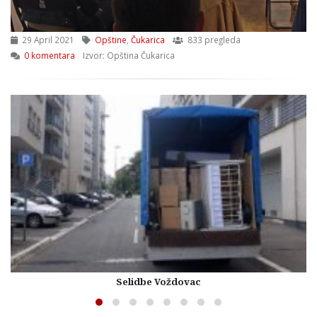
29 April 2021
Opštine
,
Čukarica
833 pregleda
0 komentara
Izvor: Opština Čukarica
Selidbe Voždovac