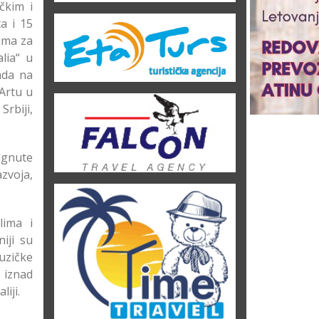
čkim i
a i 15
ima za
lia“ u
ada na
Artu u
rbiji,
ignute
zvoja,
lima i
iji su
uzičke
 iznad
iji.