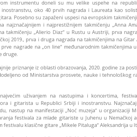
ovom instrumentu doneli su mu velike uspehe na republi
 inostranstvu, oko 40 prvih nagrada i Laureata kao solist
itara. Posebno su zapaženi uspesi na evropskim takmičenj
na najznačajnijem i najprestižnijem takmičenju „Anna Ama
 takmičenju „Alierio Diaz“ u Rustu u Austriji, prva nagr
koj 2019., prva i druga nagrada na takmičenjima na Gitar 
e prve nagrade na „on line“ međunarodnim takmičenjima u S
e druge.
nije priznanje iz oblasti obrazovanja, 2020. godine za post
dodeljeno od Ministarstva prosvete, nauke i tehnološkog ra
 najvećim uživanjem na nastupima i koncertima, festiva
a i gitarista u Republici Srbiji i inostranstvu. Najznačajn
adu, nastup na manifestaciji „Noć muzeja“ u organizaciji M
ranja festivala za mlade gitariste u Juhenu u Nemačkoj a
festivalu klasične gitare „Mikele Pitaluga“ Aleksandrija u Ital