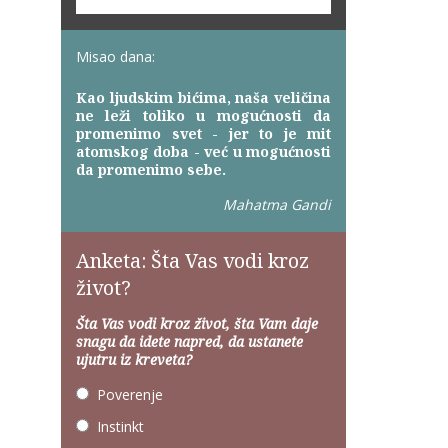
Misao dana:
Kao ljudskim bićima, naša veličina
ne leži toliko u mogućnosti da
promenimo svet - jer to je mit
atomskog doba - već u mogućnosti
da promenimo sebe.
Mahatma Gandi
Anketa: Šta Vas vodi kroz
život?
Šta Vas vodi kroz život, šta Vam daje
snagu da idete napred, da ustanete
ujutru iz kreveta?
Poverenje
Instinkt