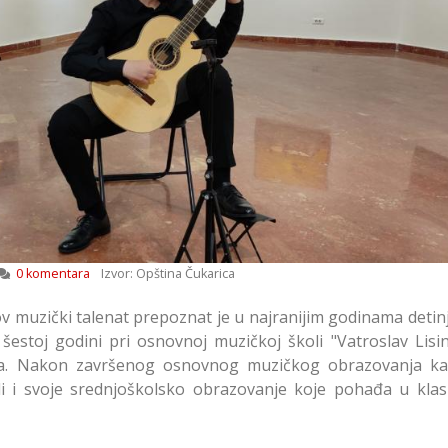
0 komentara
Izvor: Opština Čukarica
v muzički talenat prepoznat je u najranijim godinama detinj
 šestoj godini pri osnovnoj muzičkoj školi "Vatroslav Lisin
ića. Nakon završenog osnovnog muzičkog obrazovanja k
oli i svoje srednjoškolsko obrazovanje koje pohađa u klasi