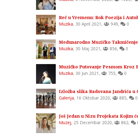
Reč u Vremenu: Rok Poezija i Auto
Muzika
,
30 April 2021
,
949
,
0
Međunarodno Muzičko Takmičenje
Muzika
,
30 Maj 2021
,
856
,
0
Muzičko Putovanje Pesmom Kroz 
Muzika
,
30 Jun 2021
,
755
,
0
Izložba slika Radovana Jandrića u G
Galerija
,
16 Oktobar 2020
,
885
,
0
Još Jedan u Nizu Projekata Kojim ć
Muzej
,
25 Decembar 2020
,
862
,