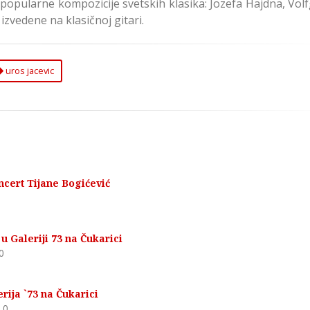
 popularne kompozicije svetskih klasika: Jozefa Hajdna, Vo
zvedene na klasičnoj gitari.
uros jacevic
ncert Tijane Bogićević
u Galeriji 73 na Čukarici
0
rija `73 na Čukarici
0