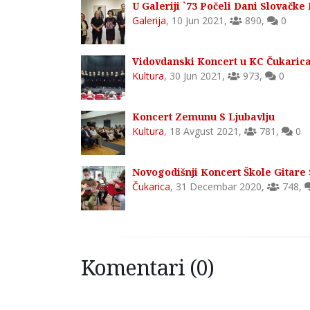
U Galeriji `73 Počeli Dani Slovačke
Galerija
,
10 Jun 2021
,
890
,
0
Vidovdanski Koncert u KC Čukaric
Kultura
,
30 Jun 2021
,
973
,
0
Koncert Zemunu S Ljubavlju
Kultura
,
18 Avgust 2021
,
781
,
0
Novogodišnji Koncert Škole Gitare 
Čukarica
,
31 Decembar 2020
,
748
,
Komentari (0)