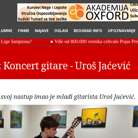
LUMNE
FIRME
NAJAVE
OGLASI
BEOGRAD INFO
UPOZNAVANJE
Koncert gitare - Uroš Jaćević
oj nastup imao je mladi gitarista Uroš Jaćević.