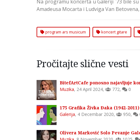
Na programu koncerta u Galeriji `73 bile su
Amadeusa Mocarta i Ludviga Van Betovena, i
program ars musicum
koncert gitare
Pročitajte slične vesti
BitefArtCafe ponosno najavljuje ko
Muzika
,
24 April 2024
,
772
,
0
175 Grafika Živka Đaka (1942-2011) 
Galerija
,
4 Decembar 2020
,
950
,
Olivera Marković Solo Pevanje Gale
Muzika
,
8 Novembar 2020
,
1025
,