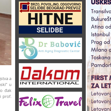
stva a
ski" u
ao đak
 prof.