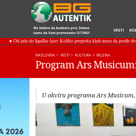
Ne želimo da budemo prvi, želimo
VESTI
KO
samo da Vam prenesemo ISTINU!
NASLOVNA
VESTI
KULTURA
MUZIKA
Program Ars Musicum: 
U okviru programa Ars Musicum, sv