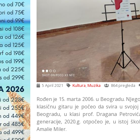
5 April 2021
Kultura
,
Muzika
864 pregleda
Rođen je 15. marta 2006. u Beogradu. NJego
klasičnu gitaru je počeo da svira u svojoj
Beogradu, u klasi prof. Dragana Petrov
generacije, 2020.g. otpočeo je, u istoj šk
Amalie Miler.