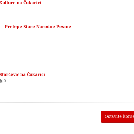
 Kulture na Čukarici
a - Prelepe Stare Narodne Pesme
Starčević na Čukarici
0
Ostavite kom