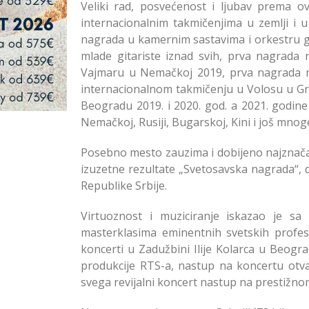
Veliki rad, posvećenost i ljubav prema 
internacionalnim takmičenjima u zemlji i u
nagrada u kamernim sastavima i orkestru g
mlade gitariste iznad svih, prva nagrada 
Vajmaru u Nemačkoj 2019, prva nagrada na
internacionalnom takmičenju u Volosu u Grč
Beogradu 2019. i 2020. god. a 2021. godin
Nemačkoj, Rusiji, Bugarskoj, Kini i još mnog
Posebno mesto zauzima i dobijeno najznačaj
izuzetne rezultate „Svetosavska nagrada“, 
Republike Srbije.
Virtuoznost i muziciranje iskazao je sa
masterklasima eminentnih svetskih profesor
koncerti u Zadužbini Ilije Kolarca u Beogr
produkcije RTS-a, nastup na koncertu otva
svega revijalni koncert nastup na prestižnom 