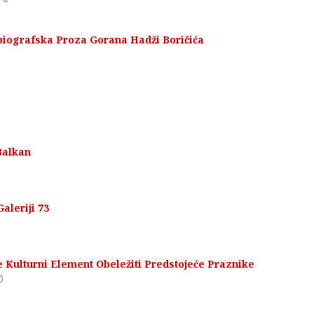
biografska Proza Gorana Hadži Boričića
Balkan
aleriji 73
e Kulturni Element Obeležiti Predstojeće Praznike
0