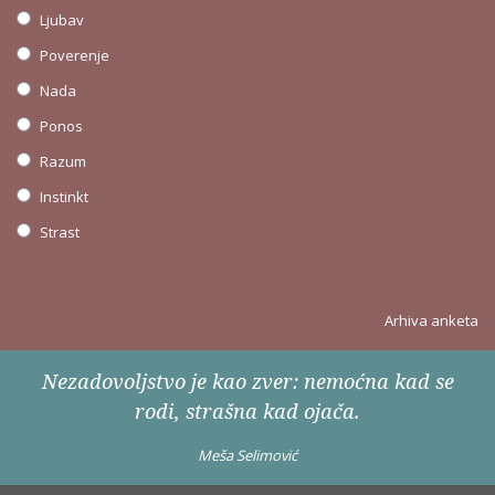
Ljubav
Poverenje
Nada
Ponos
Razum
Instinkt
Strast
Arhiva anketa
Nezadovoljstvo je kao zver: nemoćna kad se
rodi, strašna kad ojača.
Meša Selimović