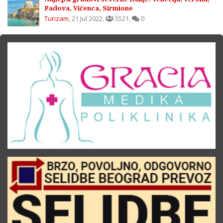
Padova, Vićenca, Sirmione
Turizam
,
21 Jul 2022
,
5521
,
0