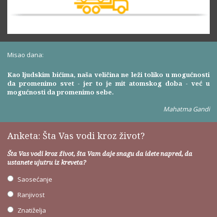
Misao dana:
Kao ljudskim bićima, naša veličina ne leži toliko u mogućnosti
da promenimo svet - jer to je mit atomskog doba - već u
mogućnosti da promenimo sebe.
Mahatma Gandi
Anketa: Šta Vas vodi kroz život?
Šta Vas vodi kroz život, šta Vam daje snagu da idete napred, da
ustanete ujutru iz kreveta?
Saosećanje
Ranjivost
Znatiželja