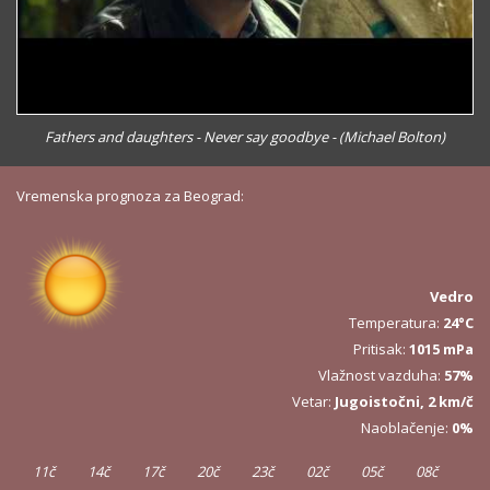
Fathers and daughters - Never say goodbye - (Michael Bolton)
Vremenska prognoza za Beograd:
Vedro
Temperatura:
24°C
Pritisak:
1015 mPa
Vlažnost vazduha:
57%
Vetar:
Jugoistočni, 2 km/č
Naoblačenje:
0%
11č
14č
17č
20č
23č
02č
05č
08č