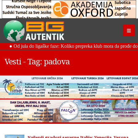
Vesti - Tag: padova
Najlepši gradovi severne Italije: Venecija, Verona,