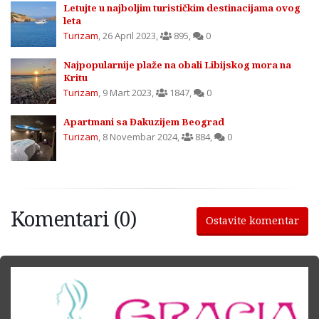
Letujte u najboljim turističkim destinacijama ovog
leta
Turizam
,
26 April 2023
,
895
,
0
Najpopularnije plaže na obali Libijskog mora na
Kritu
Turizam
,
9 Mart 2023
,
1847
,
0
Apartmani sa Đakuzijem Beograd
Turizam
,
8 Novembar 2024
,
884
,
0
Komentari (0)
Ostavite komentar