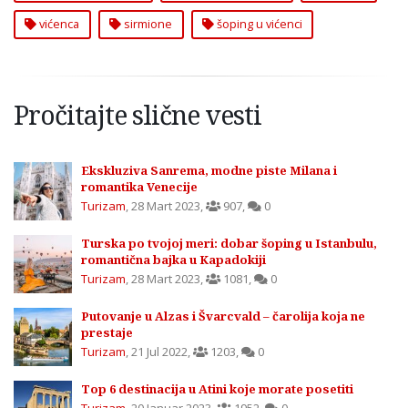
vićenca
sirmione
šoping u vićenci
Pročitajte slične vesti
Ekskluziva Sanrema, modne piste Milana i
romantika Venecije
Turizam
,
28 Mart 2023
,
907
,
0
Turska po tvojoj meri: dobar šoping u Istanbulu,
romantična bajka u Kapadokiji
Turizam
,
28 Mart 2023
,
1081
,
0
Putovanje u Alzas i Švarcvald – čarolija koja ne
prestaje
Turizam
,
21 Jul 2022
,
1203
,
0
Top 6 destinacija u Atini koje morate posetiti