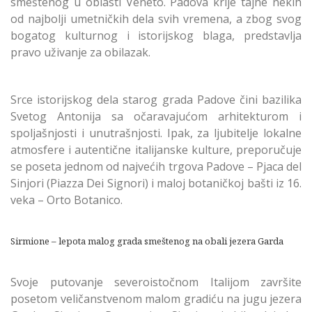
smeštenog u oblasti Veneto. Padova krije tajne nekih
od najbolji umetničkih dela svih vremena, a zbog svog
bogatog kulturnog i istorijskog blaga, predstavlja
pravo uživanje za obilazak.
Srce istorijskog dela starog grada Padove čini bazilika
Svetog Antonija sa očaravajućom arhitekturom i
spoljašnjosti i unutrašnjosti. Ipak, za ljubitelje lokalne
atmosfere i autentične italijanske kulture, preporučuje
se poseta jednom od najvećih trgova Padove – Pjaca del
Sinjori (Piazza Dei Signori) i maloj botaničkoj bašti iz 16.
veka – Orto Botanico.
Sirmione – lepota malog grada smeštenog na obali jezera Garda
Svoje putovanje severoistočnom Italijom završite
posetom veličanstvenom malom gradiću na jugu jezera