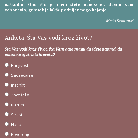
naškodio. Ono što je meni štete naneseno, davno sam
zaboravio, gubitak je lakše podnijeti nego kajanje.
Meša Selimović
Anketa: Šta Vas vodi kroz život?
Šta Vas vodi kroz život, šta Vam daje snagu da idete napred, da
ustanete ujutru iz kreveta?
Ranjivost
Saosećanje
Instinkt
Znatiželja
Razum
Strast
Nada
Poverenje