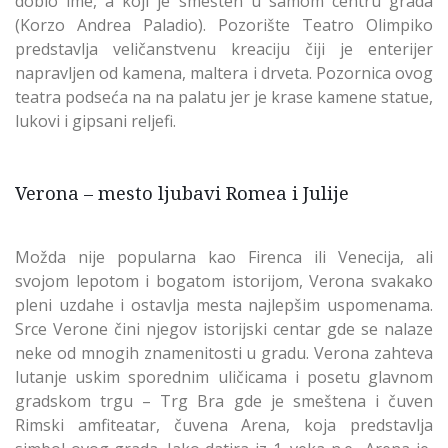
dobio ime, a koji je smešten u samom centru grada
(Korzo Andrea Paladio). Pozorište Teatro Olimpiko
predstavlja veličanstvenu kreaciju čiji je enterijer
napravljen od kamena, maltera i drveta. Pozornica ovog
teatra podseća na na palatu jer je krase kamene statue,
lukovi i gipsani reljefi.
Verona – mesto ljubavi Romea i Julije
Možda nije popularna kao Firenca ili Venecija, ali
svojom lepotom i bogatom istorijom, Verona svakako
pleni uzdahe i ostavlja mesta najlepšim uspomenama.
Srce Verone čini njegov istorijski centar gde se nalaze
neke od mnogih znamenitosti u gradu. Verona zahteva
lutanje uskim sporednim uličicama i posetu glavnom
gradskom trgu – Trg Bra gde je smeštena i čuven
Rimski amfiteatar, čuvena Arena, koja predstavlja