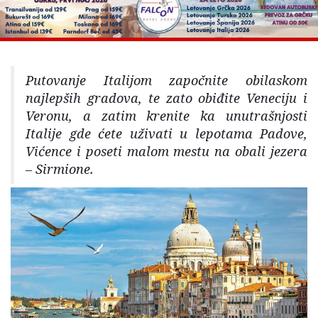
Putovanje Italijom započnite obilaskom
najlepših gradova, te zato obiđite Veneciju i
Veronu, a zatim krenite ka unutrašnjosti
Italije gde ćete uživati u lepotama Padove,
Vićence i poseti malom mestu na obali jezera
– Sirmione.