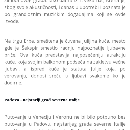
simbol ovog grada. Iako datira iz 1. veka n.e., Arena je,
zbog svoje akustičnosti, i danas u upotrebi i poznata je
po grandioznim muzičkim događajima koji se ovde
izvode.
Na trgu Erbe, smeštena je čuvena Julijina kuća, mesto
gde je Šekspir smestio radnju najpoznatije ljubavne
priče. Ova kuća predstavlja najposećeniju atrakciju
kuće, koja svojim balkonom podseća na zakletvu večne
ljubavi, a ispred kuće je statuta Julije koja, po
verovanju, donosi sreću u ljubavi svakome ko je
dodirne.
Padova – najstariji grad severne Italije
Putovanje u Veneciju i Veronu ne bi bilo potpuno bez
putovanja u Padovu, najstarijeg grada severne Italije