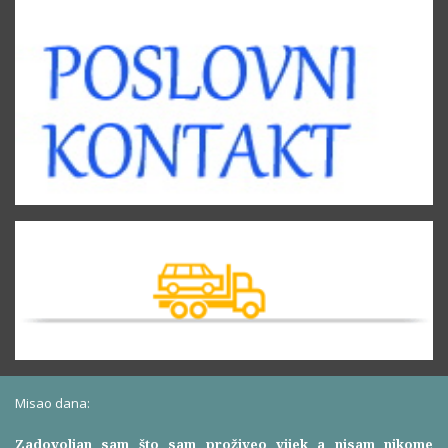
Misao dana:
Zadovoljan sam što sam proživeo vijek a nisam nikome