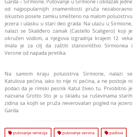
Garda – Sirmione. Putovanje u Sirmione i obilazak jedne
od najpopularnijih znamenitosti pruža nezaboravno
iskustvo posete zamku smešteno na malom poluostrvu
jezera i ulasku u stari deo grada. Na ulazu u Sirmione,
nalazi se Skaliđero zamak (Castello Scaligero) koji je
okružen vodom, a njegova izgradnja krajem 12. veka
imala je za cilj da zaštiti stanovništvo Sirmionea i
Verone od napada jeretika.
Na samom kraju poluostrva Sirmione, nalazi se
Katulova pećina, iako to nije ni pećina, a ne postoje ni
podaci da je rimski pesnik Katul živeo tu. Prvobitno je
nazvana Grotto što je u skladu sa ruševinama starih
zidina sa kojih se pruža neverovatan pogled na jezero
Garda.
putovanje venecija
putovanje verona
padova