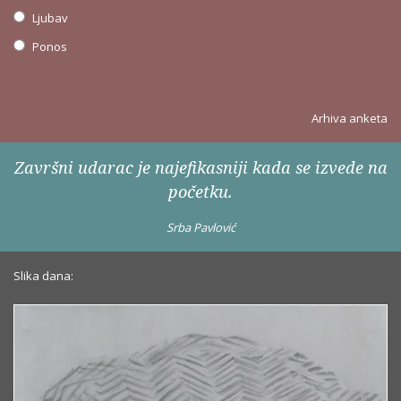
Ljubav
Ponos
Arhiva anketa
Završni udarac je najefikasniji kada se izvede na
početku.
Srba Pavlović
Slika dana: