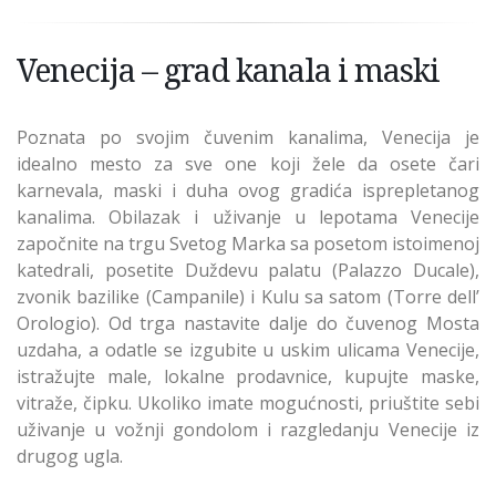
Venecija – grad kanala i maski
Poznata po svojim čuvenim kanalima, Venecija je
idealno mesto za sve one koji žele da osete čari
karnevala, maski i duha ovog gradića isprepletanog
kanalima. Obilazak i uživanje u lepotama Venecije
započnite na trgu Svetog Marka sa posetom istoimenoj
katedrali, posetite Duždevu palatu (Palazzo Ducale),
zvonik bazilike (Campanile) i Kulu sa satom (Torre dell’
Orologio). Od trga nastavite dalje do čuvenog Mosta
uzdaha, a odatle se izgubite u uskim ulicama Venecije,
istražujte male, lokalne prodavnice, kupujte maske,
vitraže, čipku. Ukoliko imate mogućnosti, priuštite sebi
uživanje u vožnji gondolom i razgledanju Venecije iz
drugog ugla.