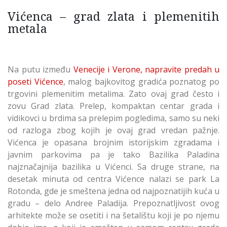
Vićenca – grad zlata i plemenitih
metala
Na putu između
Venecije i Verone, napravite predah u
poseti Vićence
, malog bajkovitog gradića poznatog po
trgovini plemenitim metalima. Zato ovaj grad često i
zovu Grad zlata. Prelep, kompaktan centar grada i
vidikovci u brdima sa prelepim pogledima, samo su neki
od razloga zbog kojih je ovaj grad vredan pažnje.
Vićenca je opasana brojnim istorijskim zgradama i
javnim parkovima pa je tako Bazilika Paladina
najznačajnija bazilika u Vićenci. Sa druge strane, na
desetak minuta od centra Vićence nalazi se park La
Rotonda, gde je smeštena jedna od najpoznatijih kuća u
gradu – delo Andree Paladija. Prepoznatljivost ovog
arhitekte može se osetiti i na šetalištu koji je po njemu