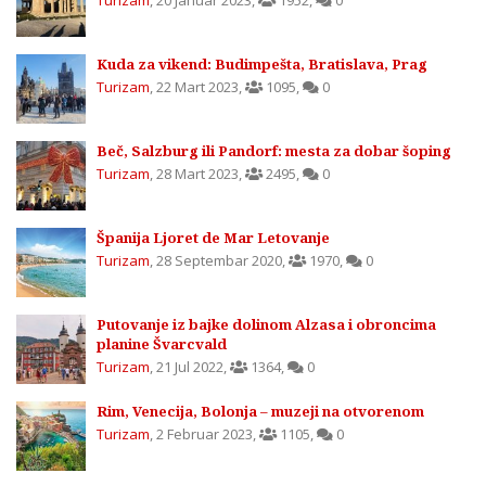
Turizam
,
20 Januar 2023
,
1952
,
0
Kuda za vikend: Budimpešta, Bratislava, Prag
Turizam
,
22 Mart 2023
,
1095
,
0
Beč, Salzburg ili Pandorf: mesta za dobar šoping
Turizam
,
28 Mart 2023
,
2495
,
0
Španija Ljoret de Mar Letovanje
Turizam
,
28 Septembar 2020
,
1970
,
0
Putovanje iz bajke dolinom Alzasa i obroncima
planine Švarcvald
Turizam
,
21 Jul 2022
,
1364
,
0
Rim, Venecija, Bolonja – muzeji na otvorenom
Turizam
,
2 Februar 2023
,
1105
,
0