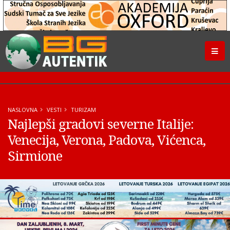
NASLOVNA
VESTI
TURIZAM
Najlepši gradovi severne Italije:
Venecija, Verona, Padova, Vićenca,
Sirmione