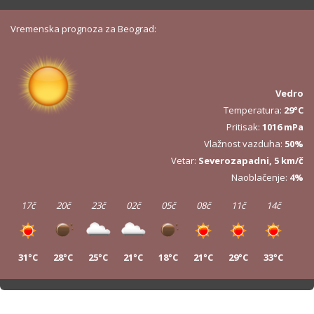
Vremenska prognoza za Beograd:
Vedro
Temperatura:
29°C
Pritisak:
1016 mPa
Vlažnost vazduha:
50%
Vetar:
Severozapadni, 5 km/č
Naoblačenje:
4%
17č
20č
23č
02č
05č
08č
11č
14č
31°C
28°C
25°C
21°C
18°C
21°C
29°C
33°C
17č
20č
23č
02č
05č
08č
11č
14č