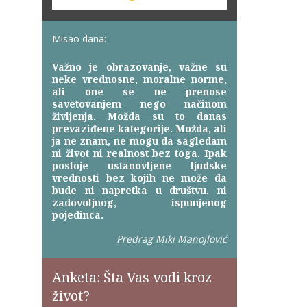
Misao dana:
Važno je obrazovanje, važne su
neke vrednosne, moralne norme,
ali one se ne prenose
savetovanjem nego načinom
življenja. Možda su to danas
prevaziđene kategorije. Možda, ali
ja ne znam, ne mogu da sagledam
ni život ni realnost bez toga. Ipak
postoje ustanovljene ljudske
vrednosti bez kojih ne može da
bude ni napretka u društvu, ni
zadovoljnog, ispunjenog
pojedinca.
Predrag Miki Manojlović
Anketa: Šta Vas vodi kroz
život?