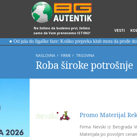
Ne želimo da budemo prvi, želimo
VESTI
KO
samo da Vam prenesemo ISTINU!
NASLOVNA
FIRME
TRGOVINA
Roba široke potrošnje
Promo Materijal Re
Firma Nevski iz Beograda V
Materijala po povoljim cena