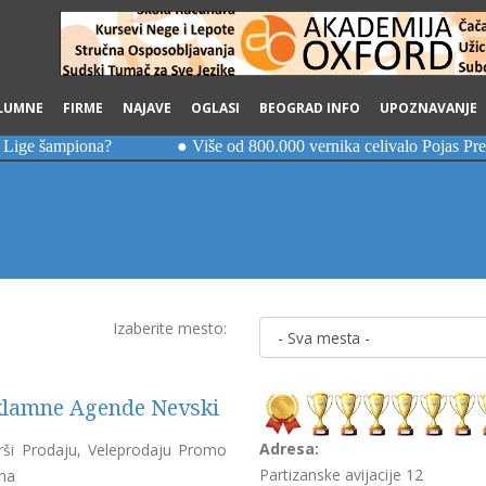
LUMNE
FIRME
NAJAVE
OGLASI
BEOGRAD INFO
UPOZNAVANJE
Izaberite mesto:
klamne Agende Nevski
Adresa:
rši Prodaju, Veleprodaju Promo
Partizanske avijacije 12
ma