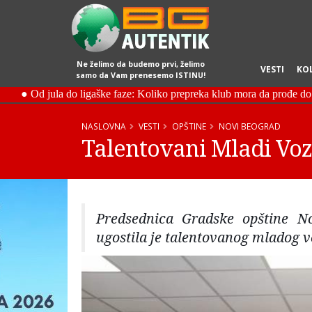
Ne želimo da budemo prvi, želimo
VESTI
KO
samo da Vam prenesemo ISTINU!
NASLOVNA
VESTI
OPŠTINE
NOVI BEOGRAD
Talentovani Mladi Voz
Predsednica Gradske opštine N
ugostila je talentovanog mladog v