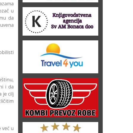
tazama
ozač u
 mu da
čuvena
ilisti
štinu,
ni i da
je cilj
ičitim
 već u