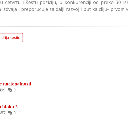
 četvrtu i šestu poziciju, u konkurenciji od preko 30 is
izdvaja i preporučuje za dalji razvoj i put ka cilju- prvom
drija kostić
e nacionalnosti
499
,
0
u bloku 2
657
,
0