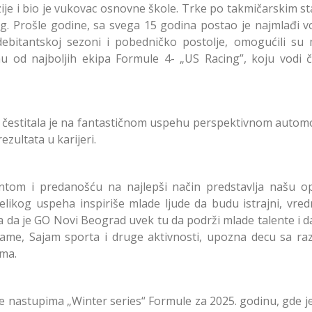
zije i bio je vukovac osnovne škole. Trke po takmičarskim s
ng. Prošle godine, sa svega 15 godina postao je najmlađi v
u debitantskoj sezoni i pobedničko postolje, omogućili su
u od najboljih ekipa Formule 4- „US Racing”, koju vodi 
čestitala je na fantastičnom uspehu perspektivnom automob
zultata u karijeri.
entom i predanošću na najlepši način predstavlja našu op
elikog uspeha inspiriše mlade ljude da budu istrajni, vred
la da je GO Novi Beograd uvek tu da podrži mlade talente i da 
me, Sajam sporta i druge aktivnosti, upozna decu sa razl
ima.
e nastupima „Winter series“ Formule za 2025. godinu, gde je