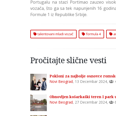
Portugalu na stazi Portimao zauzeo visoku
vozača, što ga sa tek napunjenih 16 godina 
Formule 1 iz Republike Srbije.
talentovani mladi vozač
formula 4
an
Pročitajte slične vesti
Pokloni za najbolje osnovce romsk
Novi Beograd
,
13 Decembar 2024
,
Obnovljen košarkaški teren I park 
Novi Beograd
,
27 Decembar 2024
,