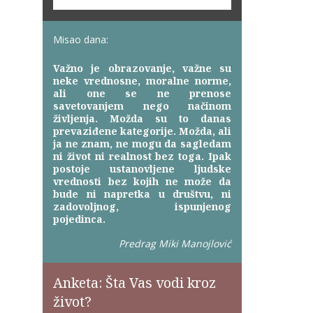
Misao dana:
Važno je obrazovanje, važne su
neke vrednosne, moralne norme,
ali one se ne prenose
savetovanjem nego načinom
življenja. Možda su to danas
prevaziđene kategorije. Možda, ali
ja ne znam, ne mogu da sagledam
ni život ni realnost bez toga. Ipak
postoje ustanovljene ljudske
vrednosti bez kojih ne može da
bude ni napretka u društvu, ni
zadovoljnog, ispunjenog
pojedinca.
Predrag Miki Manojlović
Anketa: Šta Vas vodi kroz
život?