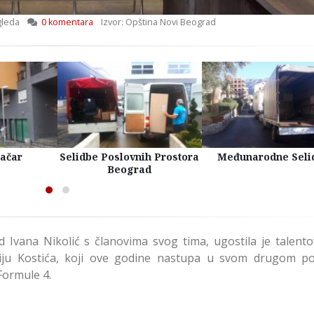
gleda
0 komentara
Izvor: Opština Novi Beograd
račar
Selidbe Poslovnih Prostora
Međunarodne Seli
Beograd
 Ivana Nikolić s članovima svog tima, ugostila je talent
ju Kostića, koji ove godine nastupa u svom drugom p
Formule 4.