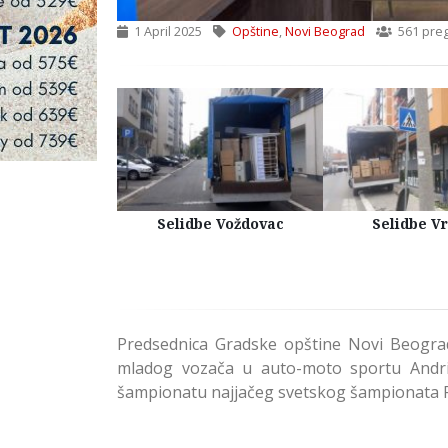
1 April 2025
Opštine
,
Novi Beograd
561 pre
Kuća Beograd
Selidbe Voždovac
Selidbe V
Predsednica Gradske opštine Novi Beograd
mladog vozača u auto-moto sportu Andri
šampionatu najjačeg svetskog šampionata 