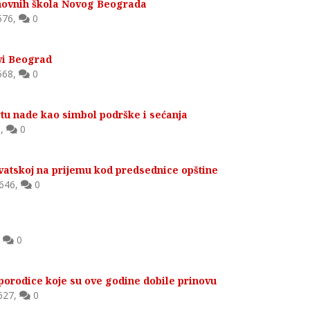
snovnih škola Novog Beograda
576
,
0
ovi Beograd
568
,
0
rtu nade kao simbol podrške i sećanja
6
,
0
vatskoj na prijemu kod predsednice opštine
646
,
0
,
0
porodice koje su ove godine dobile prinovu
627
,
0