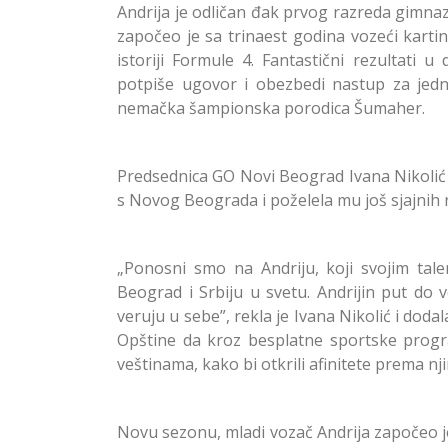
Andrija je odličan đak prvog razreda gimna
započeo je sa trinaest godina vozeći karti
istoriji Formule 4. Fantastični rezultati 
potpiše ugovor i obezbedi nastup za jedn
nemačka šampionska porodica Šumaher.
Predsednica GO Novi Beograd Ivana Nikolić 
s Novog Beograda i poželela mu još sjajnih re
„Ponosni smo na Andriju, koji svojim tal
Beograd i Srbiju u svetu. Andrijin put do v
veruju u sebe”, rekla je Ivana Nikolić i doda
Opštine da kroz besplatne sportske progra
veštinama, kako bi otkrili afinitete prema nj
Novu sezonu, mladi vozač Andrija započeo j