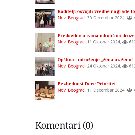
Roditelji osvojili vredne nagrade 
Novi Beograd
,
30 Decembar 2024
,
Predsednica ivana nikolić na druže
Novi Beograd
,
11 Oktobar 2024
,
61
Opština i udruženje „žena uz ženu” 
Novi Beograd
,
24 Oktobar 2024
,
61
Bezbednost Dece Prioritet
Novi Beograd
,
11 Decembar 2024
,
Komentari (0)