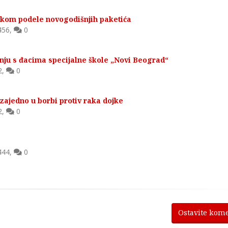
tokom podele novogodišnjih paketića
456
,
0
nju s đacima specijalne škole „Novi Beograd“
2
,
0
zajedno u borbi protiv raka dojke
2
,
0
444
,
0
Ostavite kom