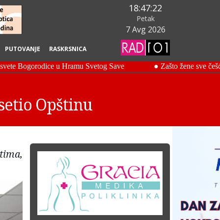
18:47:23
Petak
7 Avg 2026
PUTOVANJE
RASKRSNICA
setio Opštinu
tima,