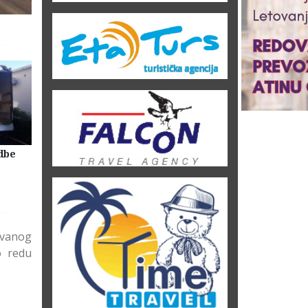
dbe
Selidbe Firme Beograd
Skladištenje Stvari Beogr
Magacin Lagerovanje
ovanog
o redu