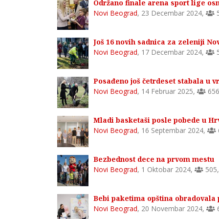
Održano finale arena sport lige o
Novi Beograd
,
23 Decembar 2024
,
Još 16 novih sadnica za zeleniji N
Novi Beograd
,
17 Decembar 2024
,
Posađeno još četrdeset stabala u v
Novi Beograd
,
14 Februar 2025
,
65
Mladi basketaši posle pobede u Hr
Novi Beograd
,
16 Septembar 2024
,
Bezbednost dece na prvom mestu
Novi Beograd
,
1 Oktobar 2024
,
505
Bebi paketima opština obradovala 
Novi Beograd
,
20 Novembar 2024
,