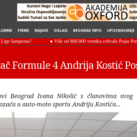
LUMNE
FIRME
NAJAVE
OGLASI
BEOGRAD INFO
UPOZNAVANJE
ač Formule 4 Andrija Kostić Po
ovi Beograd Ivana Nikolić s članovima svog 
ozača u auto-moto sportu Andriju Kostića...