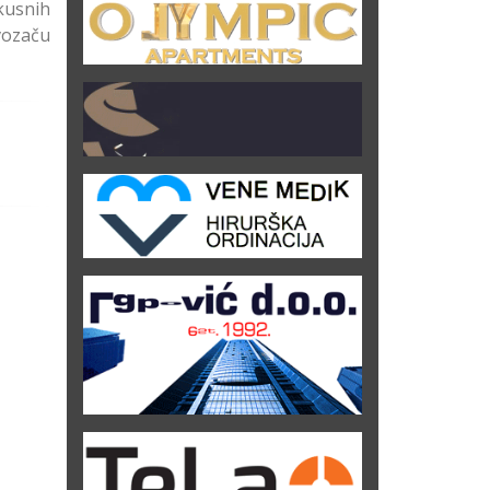
kusnih
 vozaču