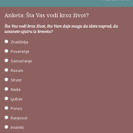
Anketa: Šta Vas vodi kroz život?
Šta Vas vodi kroz život, šta Vam daje snagu da idete napred, da
ustanete ujutru iz kreveta?
Znatiželja
Poverenje
Saosećanje
Razum
Strast
Nada
Ljubav
Ponos
Ranjivost
Instinkt