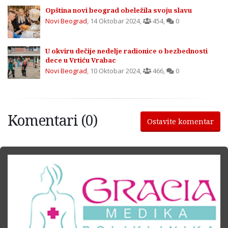
Opština novi beograd obeležila svoju slavu
Novi Beograd
,
14 Oktobar 2024
,
454
,
0
U okviru dečije nedelje radionice o bezbednosti
dece u Vrtiću Vrabac
Novi Beograd
,
10 Oktobar 2024
,
466
,
0
Komentari (0)
Ostavite komentar