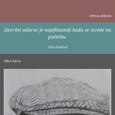
Arhiva anketa
Završni udarac je najefikasniji kada se izvede na
početku.
Srba Pavlović
Slika dana: