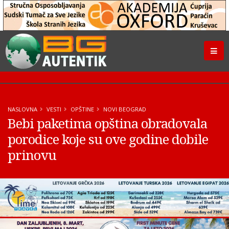
NASLOVNA
VESTI
OPŠTINE
NOVI BEOGRAD
Bebi paketima opština obradovala
porodice koje su ove godine dobile
prinovu