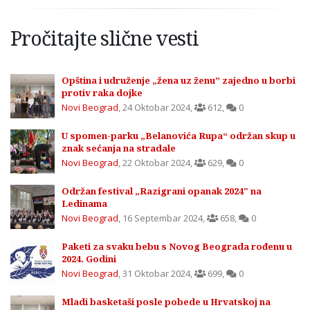
Pročitajte slične vesti
Opština i udruženje „žena uz ženu” zajedno u borbi
protiv raka dojke
Novi Beograd
,
24 Oktobar 2024
,
612
,
0
U spomen-parku „Belanovića Rupa“ održan skup u
znak sećanja na stradale
Novi Beograd
,
22 Oktobar 2024
,
629
,
0
Održan festival „Razigrani opanak 2024" na
Ledinama
Novi Beograd
,
16 Septembar 2024
,
658
,
0
Paketi za svaku bebu s Novog Beograda rođenu u
2024. Godini
Novi Beograd
,
31 Oktobar 2024
,
699
,
0
Mladi basketaši posle pobede u Hrvatskoj na