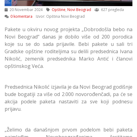
20 Novembar 2024
Opštine
,
Novi Beograd
627 pregleda
0 komentara
Izvor: Opština Novi Beograd
Pakete u okviru novog projekta „Dobrodošla bebo na
Novi Beograd“ danas je dobilo više od 200 porodica
koje su se do sada prijavile. Bebi pakete u sali tri
Gradske opštine roditeljima su delili predsednica Ivana
Nikolić, zemenik predsednika Marko Antić i članovi
opštinskog Veća.
Predsednica Nikolić izjavila je da Novi Beograd godišnje
bude bogatiji za više od 2.000 novorođenčadi, pa će se
akcija podele paketa nastaviti za sve koji podnesu
prijavu.
„Želimo da današnjom prvom podelom bebi paketa
najmlađim Novobeograđanima čestitamo