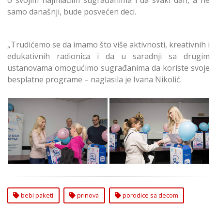
samo današnji, bude posvećen deci.
„Trudićemo se da imamo što više aktivnosti, kreativnih i
edukativnih radionica i da u saradnji sa drugim
ustanovama omogućimo sugrađanima da koriste svoje
besplatne programe – naglasila je Ivana Nikolić.
Bebi paketima
Bebi paketima
opština obradovala
opština obradovala
porodice koje su ove
porodice koje su ove
godine dobile prinovu
godine dobile prinovu
Novi Beograd
na Novom Beogradu
bebi paketi
prinova
porodice sa decom