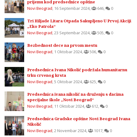
prijemu kod predsednice opštine
Novi Beograd
,
16 Septembar 2024
,
646
,
0
Tri Hiljade Litara Otpada Sakupljeno U Prvoj Akciji
„Eko Patrola“
Novi Beograd
,
23 Septembar 2024
,
505
,
0
Bezbednost dece na prvom mestu
Novi Beograd
,
1 Oktobar 2024
,
506
,
0
Predsednica Ivana Nikolić podržala humanitarnu
trku crvenog krsta
Novi Beograd
,
5 Oktobar 2024
,
625
,
0
Predsednica ivana nikolić na druženju s đacima
specijalne škole „Novi Beograd“
Novi Beograd
,
11 Oktobar 2024
,
612
,
0
Predsednica Gradske opštine Novi Beograd Ivana
Nikolić
Novi Beograd
,
2 Novembar 2024
,
1017
,
0