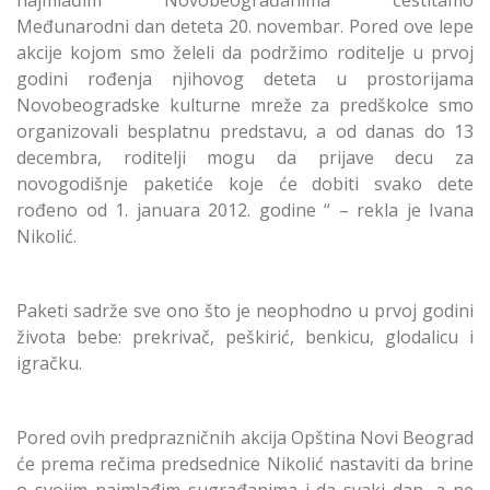
Međunarodni dan deteta 20. novembar. Pored ove lepe
akcije kojom smo želeli da podržimo roditelje u prvoj
godini rođenja njihovog deteta u prostorijama
Novobeogradske kulturne mreže za predškolce smo
organizovali besplatnu predstavu, a od danas do 13
decembra, roditelji mogu da prijave decu za
novogodišnje paketiće koje će dobiti svako dete
rođeno od 1. januara 2012. godine “ – rekla je Ivana
Nikolić.
Paketi sadrže sve ono što je neophodno u prvoj godini
života bebe: prekrivač, peškirić, benkicu, glodalicu i
igračku.
Pored ovih predprazničnih akcija Opština Novi Beograd
će prema rečima predsednice Nikolić nastaviti da brine
o svojim najmlađim sugrađanima i da svaki dan, a ne