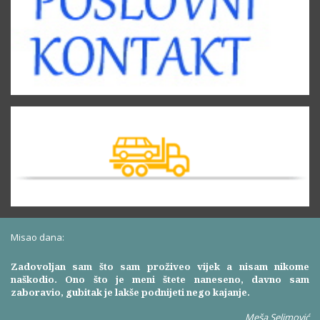
Misao dana:
Zadovoljan sam što sam proživeo vijek a nisam nikome
naškodio. Ono što je meni štete naneseno, davno sam
zaboravio, gubitak je lakše podnijeti nego kajanje.
Meša Selimović