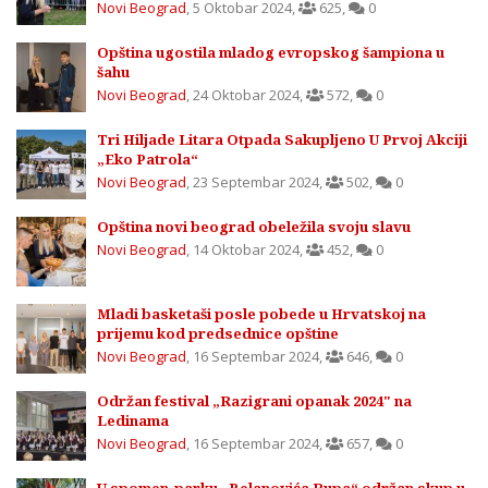
Novi Beograd
,
5 Oktobar 2024
,
625
,
0
Opština ugostila mladog evropskog šampiona u
šahu
Novi Beograd
,
24 Oktobar 2024
,
572
,
0
Tri Hiljade Litara Otpada Sakupljeno U Prvoj Akciji
„Eko Patrola“
Novi Beograd
,
23 Septembar 2024
,
502
,
0
Opština novi beograd obeležila svoju slavu
Novi Beograd
,
14 Oktobar 2024
,
452
,
0
Mladi basketaši posle pobede u Hrvatskoj na
prijemu kod predsednice opštine
Novi Beograd
,
16 Septembar 2024
,
646
,
0
Održan festival „Razigrani opanak 2024" na
Ledinama
Novi Beograd
,
16 Septembar 2024
,
657
,
0
U spomen-parku „Belanovića Rupa“ održan skup u