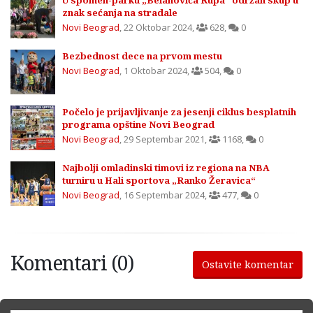
znak sećanja na stradale
Novi Beograd
,
22 Oktobar 2024
,
628
,
0
Bezbednost dece na prvom mestu
Novi Beograd
,
1 Oktobar 2024
,
504
,
0
Počelo je prijavljivanje za jesenji ciklus besplatnih
programa opštine Novi Beograd
Novi Beograd
,
29 Septembar 2021
,
1168
,
0
Najbolji omladinski timovi iz regiona na NBA
turniru u Hali sportova „Ranko Žeravica“
Novi Beograd
,
16 Septembar 2024
,
477
,
0
Komentari (0)
Ostavite komentar