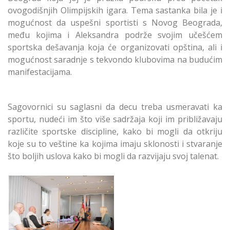
ovogodišnjih Olimpijskih igara. Tema sastanka bila je i
mogućnost da uspešni sportisti s Novog Beograda,
među kojima i Aleksandra podrže svojim učešćem
sportska dešavanja koja će organizovati opština, ali i
mogućnost saradnje s tekvondo klubovima na budućim
manifestacijama.
Sagovornici su saglasni da decu treba usmeravati ka
sportu, nudeći im što više sadržaja koji im približavaju
različite sportske discipline, kako bi mogli da otkriju
koje su to veštine ka kojima imaju sklonosti i stvaranje
što boljih uslova kako bi mogli da razvijaju svoj talenat.
Predsednica opštine
Novi Beograd Ivana
Nikolić