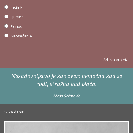
Instinkt
Ljubav
Ponos
Saosećanje
Arhiva anketa
Nezadovoljstvo je kao zver: nemoćna kad se
rodi, strašna kad ojača.
Meša Selimović
Slika dana: