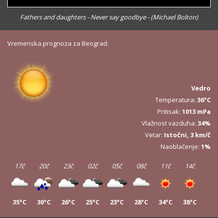
Fathers and daughters - Never say goodbye - (Michael Bolton)
Vremenska prognoza za Beograd:
Vedro
Temperatura:
36°C
Pritisak:
1013 mPa
Vlažnost vazduha:
34%
Vetar:
Istočni, 3 km/č
Naoblačenje:
1%
17č
20č
23č
02č
05č
08č
11č
14č
35°C
30°C
26°C
25°C
23°C
28°C
34°C
38°C
17č
20č
23č
02č
05č
08č
11č
14č