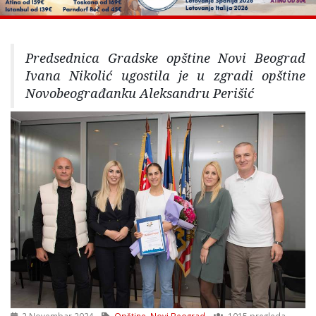
Predsednica Gradske opštine Novi Beograd
Ivana Nikolić ugostila je u zgradi opštine
Novobeograđanku Aleksandru Perišić
2 Novembar 2024
Opštine
,
Novi Beograd
1015 pregleda