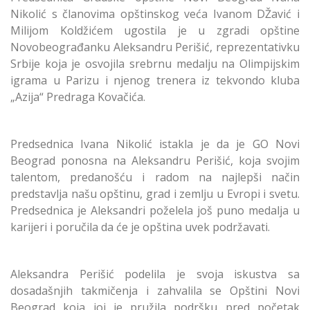
Nikolić s članovima opštinskog veća Ivanom DŽavić i
Milijom Koldžićem ugostila je u zgradi opštine
Novobeograđanku Aleksandru Perišić, reprezentativku
Srbije koja je osvojila srebrnu medalju na Olimpijskim
igrama u Parizu i njenog trenera iz tekvondo kluba
„Azija“ Predraga Kovačića.
Predsednica Ivana Nikolić istakla je da je GO Novi
Beograd ponosna na Aleksandru Perišić, koja svojim
talentom, predanošću i radom na najlepši način
predstavlja našu opštinu, grad i zemlju u Evropi i svetu.
Predsednica je Aleksandri poželela još puno medalja u
karijeri i poručila da će je opština uvek podržavati.
Aleksandra Perišić podelila je svoja iskustva sa
dosadašnjih takmičenja i zahvalila se Opštini Novi
Beograd koja joj je pružila podršku pred početak