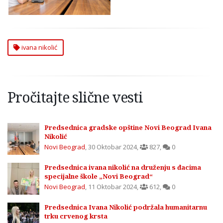
ivana nikolić
Pročitajte slične vesti
Predsednica gradske opštine Novi Beograd Ivana
Nikolić
Novi Beograd
,
30 Oktobar 2024
,
827
,
0
Predsednica ivana nikolić na druženju s đacima
specijalne škole „Novi Beograd“
Novi Beograd
,
11 Oktobar 2024
,
612
,
0
Predsednica Ivana Nikolić podržala humanitarnu
trku crvenog krsta