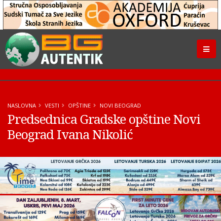
NASLOVNA
VESTI
OPŠTINE
NOVI BEOGRAD
Predsednica Gradske opštine Novi
Beograd Ivana Nikolić