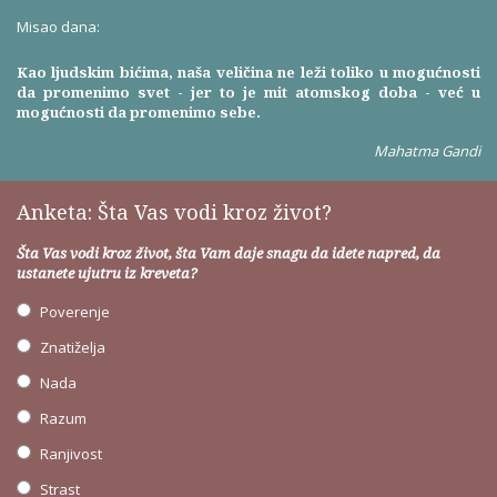
Misao dana:
Kao ljudskim bićima, naša veličina ne leži toliko u mogućnosti
da promenimo svet - jer to je mit atomskog doba - već u
mogućnosti da promenimo sebe.
Mahatma Gandi
Anketa: Šta Vas vodi kroz život?
Šta Vas vodi kroz život, šta Vam daje snagu da idete napred, da
ustanete ujutru iz kreveta?
Poverenje
Znatiželja
Nada
Razum
Ranjivost
Strast