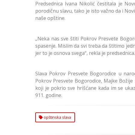
Predsednica Ivana Nikolić čestitala je N
porodičnu slavu, tako je isto važno da i No
naše opštine.
„Neka nas sve štiti Pokrov Presvete Bogoro
spasenje. Mislim da svi treba da štitimo je
jer to je osnova svega“, rekla je predsednica.
Slava Pokrov Presvete Bogorodice u narod
Pokrov Presvete Bogorodice, Majke Božije s
koji je pokrio sve hrišćane kada im se uka
911. godine.
opštinska slava