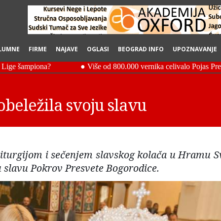
LUMNE
FIRME
NAJAVE
OGLASI
BEOGRAD INFO
UPOZNAVANJE
beležila svoju slavu
iturgijom i sečenjem slavskog kolača u Hramu S
ju slavu Pokrov Presvete Bogorodice.