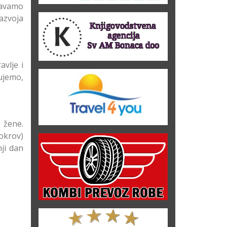
žavamo
razvoja
vlje i
tujemo,
 žene.
okrov)
ji dan