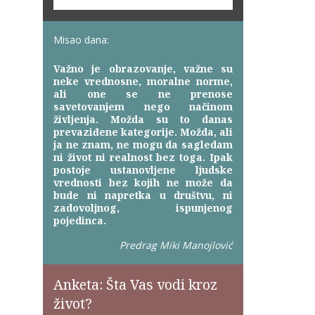
Misao dana:
Važno je obrazovanje, važne su
neke vrednosne, moralne norme,
ali one se ne prenose
savetovanjem nego načinom
življenja. Možda su to danas
prevaziđene kategorije. Možda, ali
ja ne znam, ne mogu da sagledam
ni život ni realnost bez toga. Ipak
postoje ustanovljene ljudske
vrednosti bez kojih ne može da
bude ni napretka u društvu, ni
zadovoljnog, ispunjenog
pojedinca.
Predrag Miki Manojlović
Anketa: Šta Vas vodi kroz
život?