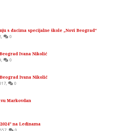
nju s đacima specijalne škole „Novi Beograd“
2
,
0
Beograd Ivana Nikolić
9
,
0
Beograd Ivana Nikolić
017
,
0
Slavu Markovdan
 2024" na Ledinama
657
,
0