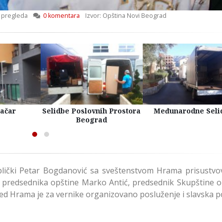
 pregleda
0 komentara
Izvor: Opština Novi Beograd
račar
Selidbe Poslovnih Prostora
Međunarodne Seli
Beograd
toplički Petar Bogdanović sa sveštenstvom Hrama prisustvov
k predsednika opštine Marko Antić, predsednik Skupštine o
pred Hrama je za vernike organizovano posluženje i slavska 