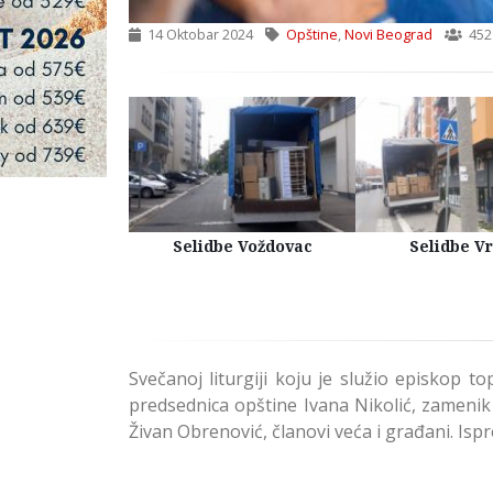
14 Oktobar 2024
Opštine
,
Novi Beograd
452
Kuća Beograd
Selidbe Voždovac
Selidbe V
Svečanoj liturgiji koju je služio episkop 
predsednica opštine Ivana Nikolić, zameni
Živan Obrenović, članovi veća i građani. Is