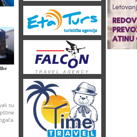
dbe
Selidbe Firme Beograd
Skladištenje Stvari Beogr
Magacin Lagerovanje
ali su
pštine
pogača.