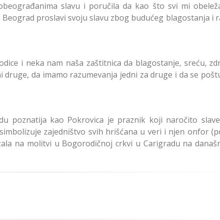
ovobeograđanima slavu i poručila da kao što svi mi obele
vi Beograd proslavi svoju slavu zbog budućeg blagostanja i 
dice i neka nam naša zaštitnica da blagostanje, sreću, zdra
dni druge, da imamo razumevanja jedni za druge i da se poš
u poznatija kao Pokrovica je praznik koji naročito slave
imbolizuje zajedništvo svih hrišćana u veri i njen onfor (p
zala na molitvi u Bogorodičnoj crkvi u Carigradu na današn