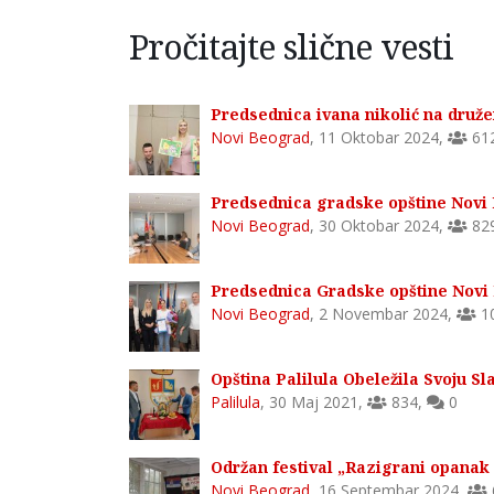
Pročitajte slične vesti
Predsednica ivana nikolić na druže
Novi Beograd
,
11 Oktobar 2024
,
61
Predsednica gradske opštine Novi 
Novi Beograd
,
30 Oktobar 2024
,
82
Predsednica Gradske opštine Novi 
Novi Beograd
,
2 Novembar 2024
,
1
Opština Palilula Obeležila Svoju 
Palilula
,
30 Maj 2021
,
834
,
0
Održan festival „Razigrani opanak
Novi Beograd
,
16 Septembar 2024
,