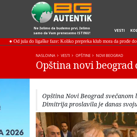
Ne želimo da budemo prvi, želimo
VESTI
KO
samo da Vam prenesemo ISTINU!
NASLOVNA
VESTI
OPŠTINE
NOVI BEOGRAD
Opština novi beograd o
Opština Novi Beograd svečanom l
Dimitrija proslavila je danas svo