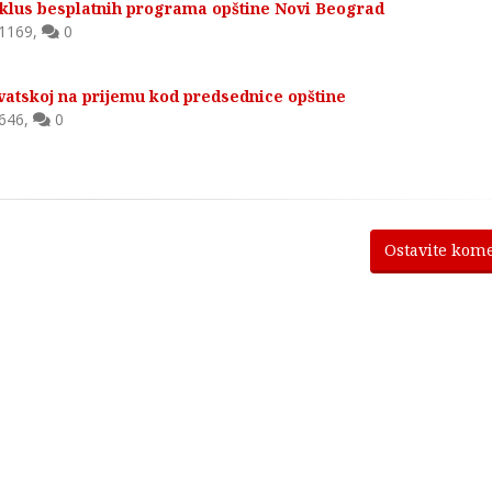
 ciklus besplatnih programa opštine Novi Beograd
1169
,
0
vatskoj na prijemu kod predsednice opštine
646
,
0
Ostavite kom