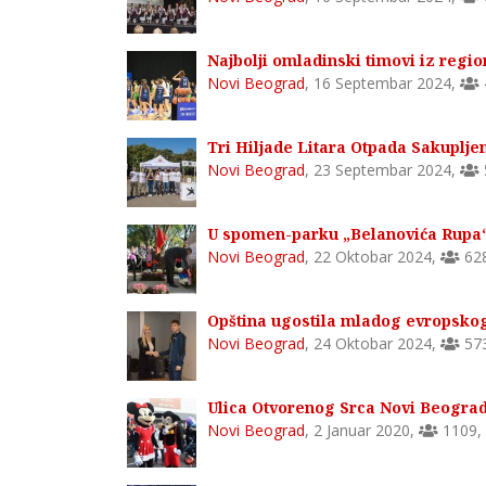
Najbolji omladinski timovi iz regi
Novi Beograd
,
16 Septembar 2024
,
Tri Hiljade Litara Otpada Sakupljen
Novi Beograd
,
23 Septembar 2024
,
U spomen-parku „Belanovića Rupa“ 
Novi Beograd
,
22 Oktobar 2024
,
62
Opština ugostila mladog evropsko
Novi Beograd
,
24 Oktobar 2024
,
57
Ulica Otvorenog Srca Novi Beogra
Novi Beograd
,
2 Januar 2020
,
1109
,