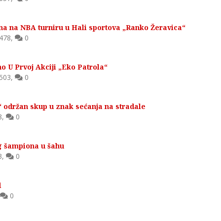
ona na NBA turniru u Hali sportova „Ranko Žeravica“
478
,
0
o U Prvoj Akciji „Eko Patrola“
503
,
0
održan skup u znak sećanja na stradale
8
,
0
g šampiona u šahu
3
,
0
d
0