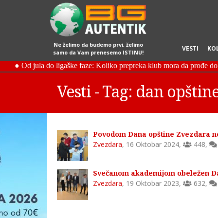
Ne želimo da budemo prvi, želimo
VESTI
KO
samo da Vam prenesemo ISTINU!
Vesti - Tag: dan opšti
Povodom Dana opštine Zvezdara no
Zvezdara
,
16 Oktobar 2024
,
448
,
Svečanom akademijom obeležen Da
Zvezdara
,
19 Oktobar 2023
,
632
,