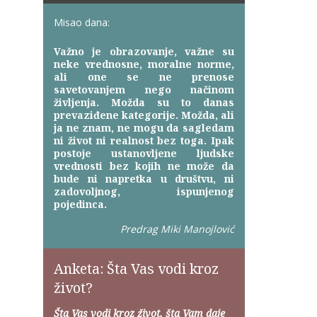
Misao dana:
Važno je obrazovanje, važne su
neke vrednosne, moralne norme,
ali one se ne prenose
savetovanjem nego načinom
življenja. Možda su to danas
prevaziđene kategorije. Možda, ali
ja ne znam, ne mogu da sagledam
ni život ni realnost bez toga. Ipak
postoje ustanovljene ljudske
vrednosti bez kojih ne može da
bude ni napretka u društvu, ni
zadovoljnog, ispunjenog
pojedinca.
Predrag Miki Manojlović
Anketa: Šta Vas vodi kroz
život?
Šta Vas vodi kroz život, šta Vam daje