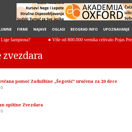
LUMNE
FIRME
NAJAVE
OGLASI
BEOGRAD INFO
UPOZNAVANJE
ne zvezdara
včana pomoć Zadužbine „Šegović“ uručena za 20 dece
0
n opštine Zvezdara
0