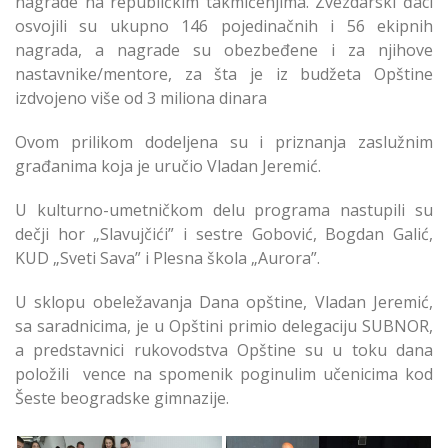
nagrade na republičkim takmičenjima. Zvezdarski đaci
osvojili su ukupno 146 pojedinačnih i 56 ekipnih
nagrada, a nagrade su obezbeđene i za njihove
nastavnike/mentore, za šta je iz budžeta Opštine
izdvojeno više od 3 miliona dinara
Ovom prilikom dodeljena su i priznanja zaslužnim
građanima koja je uručio Vladan Jeremić.
U kulturno-umetničkom delu programa nastupili su
dečji hor „Slavujčići” i sestre Gobović, Bogdan Galić,
KUD „Sveti Sava” i Plesna škola „Aurora”.
U sklopu obeležavanja Dana opštine, Vladan Jeremić,
sa saradnicima, je u Opštini primio delegaciju SUBNOR,
a predstavnici rukovodstva Opštine su u toku dana
položili vence na spomenik poginulim učenicima kod
Šeste beogradske gimnazije.