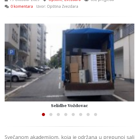
0 komentara
Izvor: Opština Zvezdara
Selidbe Voždovac
Svečanom akademijom, koja je održana u prepunoj sali