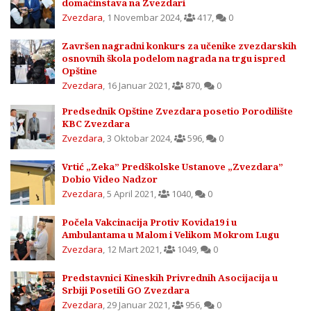
domaćinstava na Zvezdari
Zvezdara
,
1 Novembar 2024
,
417
,
0
Završen nagradni konkurs za učenike zvezdarskih
osnovnih škola podelom nagrada na trgu ispred
Opštine
Zvezdara
,
16 Januar 2021
,
870
,
0
Predsednik Opštine Zvezdara posetio Porodilište
KBC Zvezdara
Zvezdara
,
3 Oktobar 2024
,
596
,
0
Vrtić „Zeka” Predškolske Ustanove „Zvezdara”
Dobio Video Nadzor
Zvezdara
,
5 April 2021
,
1040
,
0
Počela Vakcinacija Protiv Kovida19 i u
Ambulantama u Malom i Velikom Mokrom Lugu
Zvezdara
,
12 Mart 2021
,
1049
,
0
Predstavnici Kineskih Privrednih Asocijacija u
Srbiji Posetili GO Zvezdara
Zvezdara
,
29 Januar 2021
,
956
,
0