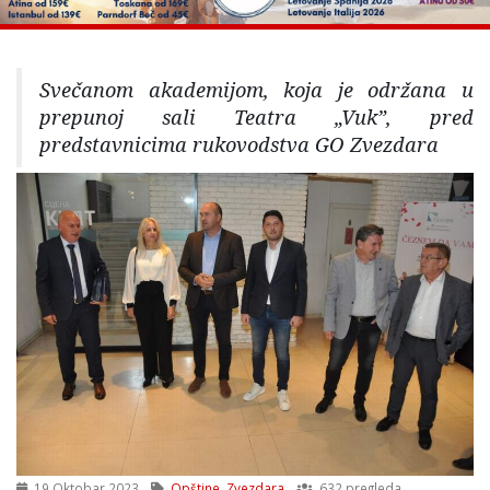
Svečanom akademijom, koja je održana u
prepunoj sali Teatra „Vuk”, pred
predstavnicima rukovodstva GO Zvezdara
19 Oktobar 2023
Opštine
,
Zvezdara
632 pregleda