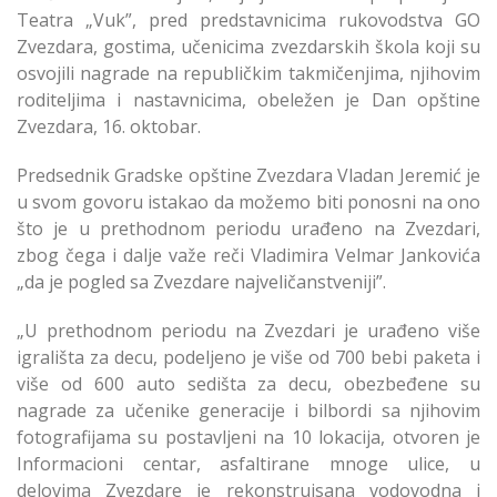
Teatra „Vuk”, pred predstavnicima rukovodstva GO
Zvezdara, gostima, učenicima zvezdarskih škola koji su
osvojili nagrade na republičkim takmičenjima, njihovim
roditeljima i nastavnicima, obeležen je Dan opštine
Zvezdara, 16. oktobar.
Predsednik Gradske opštine Zvezdara Vladan Jeremić je
u svom govoru istakao da možemo biti ponosni na ono
što je u prethodnom periodu urađeno na Zvezdari,
zbog čega i dalje važe reči Vladimira Velmar Jankovića
„da je pogled sa Zvezdare najveličanstveniji”.
„U prethodnom periodu na Zvezdari je urađeno više
igrališta za decu, podeljeno je više od 700 bebi paketa i
više od 600 auto sedišta za decu, obezbeđene su
nagrade za učenike generacije i bilbordi sa njihovim
fotografijama su postavljeni na 10 lokacija, otvoren je
Informacioni centar, asfaltirane mnoge ulice, u
delovima Zvezdare je rekonstruisana vodovodna i