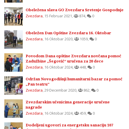
Obeležena slava GO Zvezdara Sretenje Gospodnje
Zvezdara
,
15 Februar 2021
,
874
,
0
Obeležen Dan Opštine Zvezdara 16. Oktobar
Zvezdara
,
16 Oktobar 2020
,
1059
,
0
Povodom Dana opštine Zvezdara novčana pomoć
Zadužbine „Šegović“ uručena za 20 dece
Zvezdara
,
16 Oktobar 2024
,
448
,
0
Održan Novogodišnji humanitarni bazar za pomoć
„Pan teatru”
Zvezdara
,
29 Decembar 2020
,
862
,
0
Zvezdarskim učenicima generacije uručene
nagrade
Zvezdara
,
16 Oktobar 2024
,
459
,
0
Dodeljeni ugovori za energetsku sanaciju 107