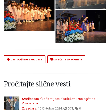
Svečana akademija
Zvezdara Opština
Akademija Zvezdara
dan opštine zvezdara
svečana akademija
Pročitajte slične vesti
Svečanom akademijom obeležen Dan opštine
Zvezdara
Zvezdara
,
16 Oktobar 2024
,
571
,
0