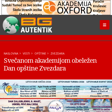
NASLOVNA
VESTI
OPŠTINE
ZVEZDARA
Svečanom akademijom obeležen
Dan opštine Zvezdara