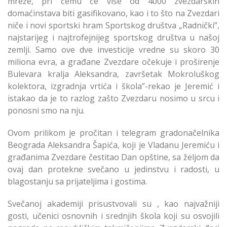
mreže, pri čemu će više od 4000 zvezdarskih
domaćinstava biti gasifikovano, kao i to što na Zvezdari
niče i novi sportski hram Sportskog društva „Radnički”,
najstarijeg i najtrofejnijeg sportskog društva u našoj
zemlji. Samo ove dve investicije vredne su skoro 30
miliona evra, a građane Zvezdare očekuje i proširenje
Bulevara kralja Aleksandra, završetak Mokroluškog
kolektora, izgradnja vrtića i škola”-rekao je Jeremić i
istakao da je to razlog zašto Zvezdaru nosimo u srcu i
ponosni smo na nju.
Ovom prilikom je pročitan i telegram gradonačelnika
Beograda Aleksandra Šapića, koji je Vladanu Jeremiću i
građanima Zvezdare čestitao Dan opštine, sa željom da
ovaj dan protekne svečano u jedinstvu i radosti, u
blagostanju sa prijateljima i gostima.
Svečanoj akademiji prisustvovali su , kao najvažniji
gosti, učenici osnovnih i srednjih škola koji su osvojili