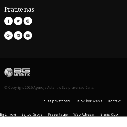
Pratite nas
© Copyright 2026 Agencija Autentik. Sva prava zadržana.
Polisa privatnosti
Uslovi korišćenja
Kontakt
Bg Linkovi
Sajtovi Srbija
Prezentacije
Web Adresar
Biznis Klub
Naissus Niš
Dom za stare
Temisvar Izlet