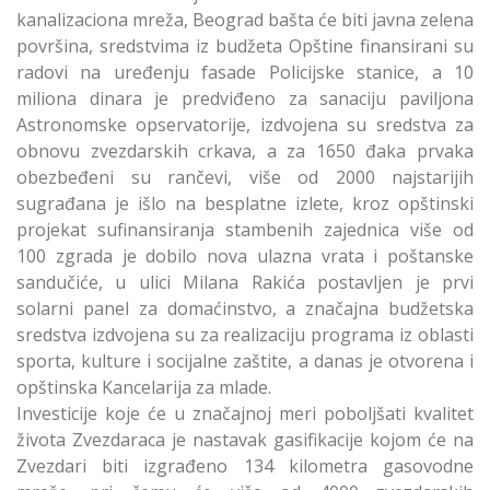
kanalizaciona mreža, Beograd bašta će biti javna zelena
površina, sredstvima iz budžeta Opštine finansirani su
radovi na uređenju fasade Policijske stanice, a 10
miliona dinara je predviđeno za sanaciju paviljona
Astronomske opservatorije, izdvojena su sredstva za
obnovu zvezdarskih crkava, a za 1650 đaka prvaka
obezbeđeni su rančevi, više od 2000 najstarijih
sugrađana je išlo na besplatne izlete, kroz opštinski
projekat sufinansiranja stambenih zajednica više od
100 zgrada je dobilo nova ulazna vrata i poštanske
sandučiće, u ulici Milana Rakića postavljen je prvi
solarni panel za domaćinstvo, a značajna budžetska
sredstva izdvojena su za realizaciju programa iz oblasti
sporta, kulture i socijalne zaštite, a danas je otvorena i
opštinska Kancelarija za mlade.
Investicije koje će u značajnoj meri poboljšati kvalitet
života Zvezdaraca je nastavak gasifikacije kojom će na
Zvezdari biti izgrađeno 134 kilometra gasovodne