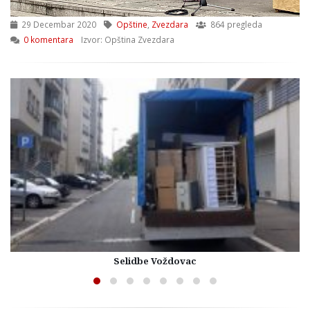
29 Decembar 2020
Opštine
,
Zvezdara
864 pregleda
0 komentara
Izvor: Opština Zvezdara
Selidbe Voždovac