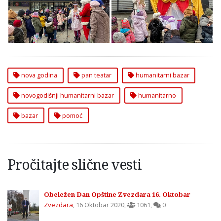
humanitarni bazar za
humanitarni bazar za
pomoć „Pan teatru”
pomoć „Pan teatru”
nova godina
pan teatar
humanitarni bazar
novogodišnji humanitarni bazar
humanitarno
bazar
pomoć
Pročitajte slične vesti
Obeležen Dan Opštine Zvezdara 16. Oktobar
Zvezdara
,
16 Oktobar 2020
,
1061
,
0