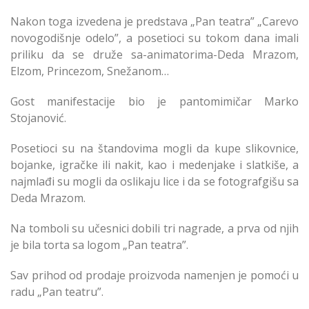
Nakon toga izvedena je predstava „Pan teatra” „Carevo
novogodišnje odelo”, a posetioci su tokom dana imali
priliku da se druže sa-animatorima-Deda Mrazom,
Elzom, Princezom, Snežanom…
Gost manifestacije bio je pantomimičar Marko
Stojanović.
Posetioci su na štandovima mogli da kupe slikovnice,
bojanke, igračke ili nakit, kao i medenjake i slatkiše, a
najmlađi su mogli da oslikaju lice i da se fotografgišu sa
Deda Mrazom.
Na tomboli su učesnici dobili tri nagrade, a prva od njih
je bila torta sa logom „Pan teatra”.
Sav prihod od prodaje proizvoda namenjen je pomoći u
radu „Pan teatru”.