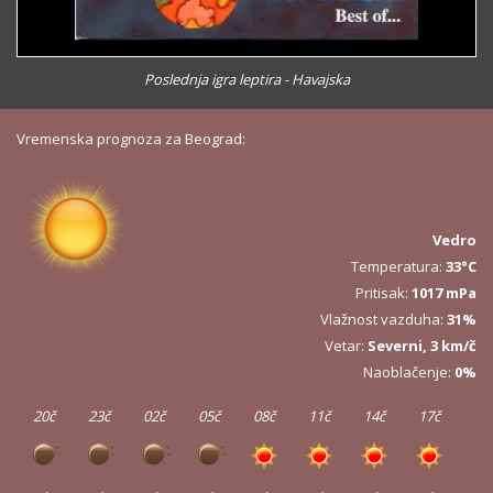
Poslednja igra leptira - Havajska
Vremenska prognoza za Beograd:
Vedro
Temperatura:
33°C
Pritisak:
1017 mPa
Vlažnost vazduha:
31%
Vetar:
Severni, 3 km/č
Naoblačenje:
0%
20č
23č
02č
05č
08č
11č
14č
17č