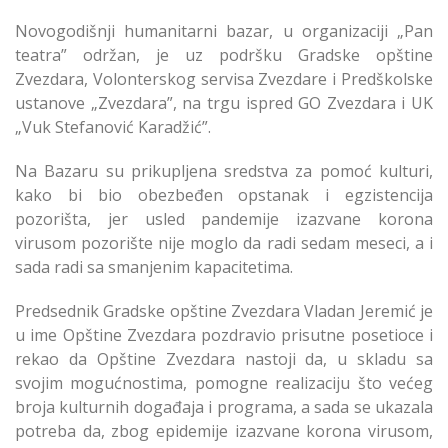
Novogodišnji humanitarni bazar, u organizaciji „Pan
teatra” održan, je uz podršku Gradske opštine
Zvezdara, Volonterskog servisa Zvezdare i Predškolske
ustanove „Zvezdara”, na trgu ispred GO Zvezdara i UK
„Vuk Stefanović Karadžić”.
Na Bazaru su prikupljena sredstva za pomoć kulturi,
kako bi bio obezbeđen opstanak i egzistencija
pozorišta, jer usled pandemije izazvane korona
virusom pozorište nije moglo da radi sedam meseci, a i
sada radi sa smanjenim kapacitetima.
Predsednik Gradske opštine Zvezdara Vladan Jeremić je
u ime Opštine Zvezdara pozdravio prisutne posetioce i
rekao da Opštine Zvezdara nastoji da, u skladu sa
svojim mogućnostima, pomogne realizaciju što većeg
broja kulturnih događaja i programa, a sada se ukazala
potreba da, zbog epidemije izazvane korona virusom,