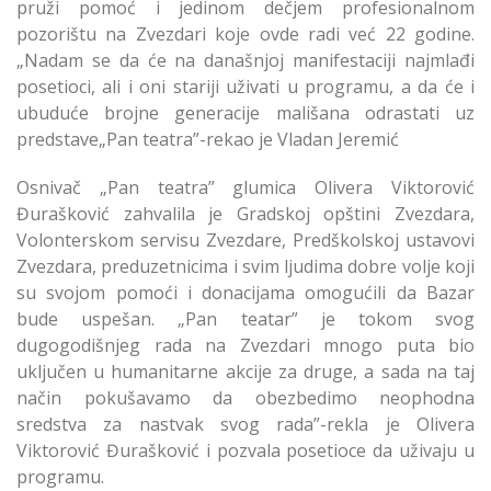
pruži pomoć i jedinom dečjem profesionalnom
pozorištu na Zvezdari koje ovde radi već 22 godine.
„Nadam se da će na današnjoj manifestaciji najmlađi
posetioci, ali i oni stariji uživati u programu, a da će i
ubuduće brojne generacije mališana odrastati uz
predstave„Pan teatra”-rekao je Vladan Jeremić
Osnivač „Pan teatra” glumica Olivera Viktorović
Đurašković zahvalila je Gradskoj opštini Zvezdara,
Volonterskom servisu Zvezdare, Predškolskoj ustavovi
Zvezdara, preduzetnicima i svim ljudima dobre volje koji
su svojom pomoći i donacijama omogućili da Bazar
bude uspešan. „Pan teatar” je tokom svog
dugogodišnjeg rada na Zvezdari mnogo puta bio
uključen u humanitarne akcije za druge, a sada na taj
način pokušavamo da obezbedimo neophodna
sredstva za nastvak svog rada”-rekla je Olivera
Viktorović Đurašković i pozvala posetioce da uživaju u
programu.