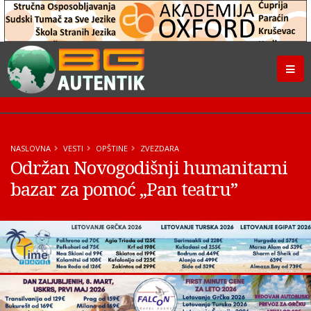
NASLOVNA
VESTI
OPŠTINE
ZVEZDARA
Održan Novogodišnji humanitarni
bazar za pomoć „Pan teatru”