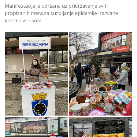
Manifestacija je održana uz pridržavanje svih
propisanih mera za suzbijanje epidemije izazvane
korona virusom.
Održan Novogodišnji
Održan Novogodišnji
humanitarni bazar za
humanitarni bazar za
pomoć „Pan teatru”
pomoć „Pan teatru”
Održan Novogodišnji
Održan Novogodišnji