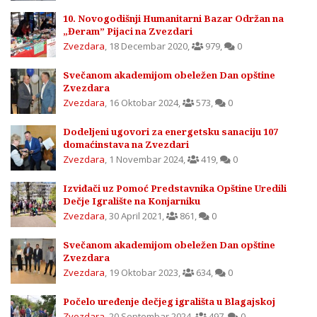
10. Novogodišnji Humanitarni Bazar Održan na
„Đeram” Pijaci na Zvezdari
Zvezdara
,
18 Decembar 2020
,
979
,
0
Svečanom akademijom obeležen Dan opštine
Zvezdara
Zvezdara
,
16 Oktobar 2024
,
573
,
0
Dodeljeni ugovori za energetsku sanaciju 107
domaćinstava na Zvezdari
Zvezdara
,
1 Novembar 2024
,
419
,
0
Izviđači uz Pomoć Predstavnika Opštine Uredili
Dečje Igralište na Konjarniku
Zvezdara
,
30 April 2021
,
861
,
0
Svečanom akademijom obeležen Dan opštine
Zvezdara
Zvezdara
,
19 Oktobar 2023
,
634
,
0
Počelo uređenje dečjeg igrališta u Blagajskoj
Zvezdara
,
20 Septembar 2024
,
497
,
0