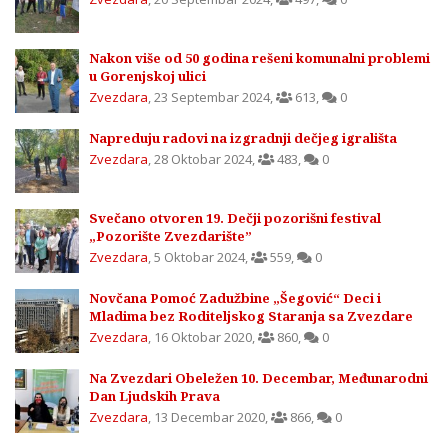
Nakon više od 50 godina rešeni komunalni problemi
u Gorenjskoj ulici
Zvezdara
,
23 Septembar 2024
,
613
,
0
Napreduju radovi na izgradnji dečjeg igrališta
Zvezdara
,
28 Oktobar 2024
,
483
,
0
Svečano otvoren 19. Dečji pozorišni festival
„Pozorište Zvezdarište”
Zvezdara
,
5 Oktobar 2024
,
559
,
0
Novčana Pomoć Zadužbine „Šegović“ Deci i
Mladima bez Roditeljskog Staranja sa Zvezdare
Zvezdara
,
16 Oktobar 2020
,
860
,
0
Na Zvezdari Obeležen 10. Decembar, Međunarodni
Dan Ljudskih Prava
Zvezdara
,
13 Decembar 2020
,
866
,
0