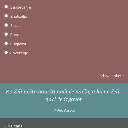
Saosećanje
Znatiželja
Strast
Ponos
Ranjivost
Poverenje
Arhiva anketa
Ko želi nešto naučiti naći će način, a ko ne želi -
naći će izgovor.
Pablo Pikaso
Slika dana: