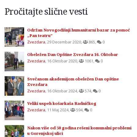
Pročitajte slične vesti
Održan Novogodišnji humanitarni bazar za pomoć
„Pan teatru”
Zvezdara
,
29 Decembar 2020
,
865
,
0
Obeležen Dan Opštine Zvezdara 16. Oktobar
Zvezdara
,
16 Oktobar 2020
,
1061
,
0
Svečanom akademijom obeležen Dan opštine
Zvezdara
Zvezdara
,
16 Oktobar 2024
,
574
,
0
Veliki uspeh košarkaša Radničkog
Zvezdara
,
11 Maj 2024
,
594
,
0
Nakon više od 50 godina rešeni komunalni problemi
u Gorenjskoj ulici