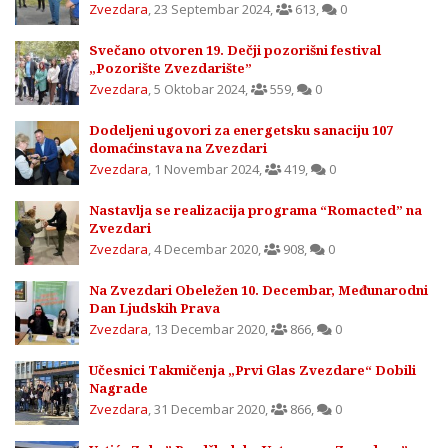
Zvezdara
,
23 Septembar 2024
,
613
,
0
Svečano otvoren 19. Dečji pozorišni festival
„Pozorište Zvezdarište”
Zvezdara
,
5 Oktobar 2024
,
559
,
0
Dodeljeni ugovori za energetsku sanaciju 107
domaćinstava na Zvezdari
Zvezdara
,
1 Novembar 2024
,
419
,
0
Nastavlja se realizacija programa “Romacted” na
Zvezdari
Zvezdara
,
4 Decembar 2020
,
908
,
0
Na Zvezdari Obeležen 10. Decembar, Međunarodni
Dan Ljudskih Prava
Zvezdara
,
13 Decembar 2020
,
866
,
0
Učesnici Takmičenja „Prvi Glas Zvezdare“ Dobili
Nagrade
Zvezdara
,
31 Decembar 2020
,
866
,
0