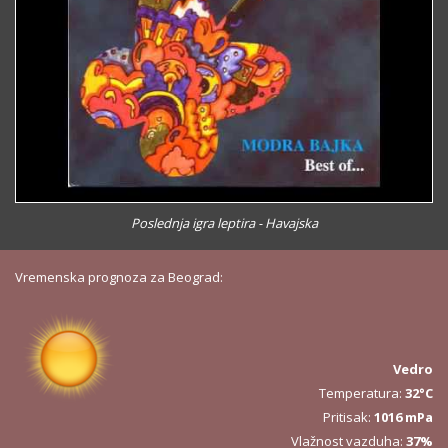
Poslednja igra leptira - Havajska
Vremenska prognoza za Beograd:
Vedro
Temperatura:
32°C
Pritisak:
1016 mPa
Vlažnost vazduha:
37%