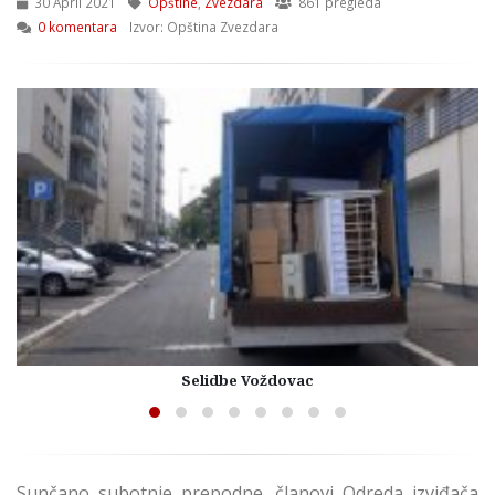
30 April 2021
Opštine
,
Zvezdara
861 pregleda
0 komentara
Izvor: Opština Zvezdara
Selidbe Voždovac
Sunčano subotnje prepodne, članovi Odreda izviđača