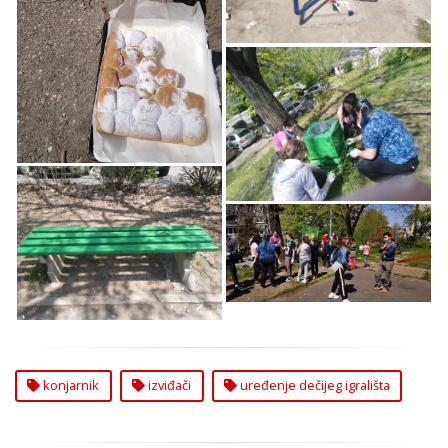
Predstavnika Opštine
Uredili Dečje Igralište
na Konjarniku
Izviđači uz Pomoć
Predstavnika Opštine
Uredili Dečje Igralište
na Konjarniku
Izviđači uz Pomoć
Izviđači uz Pomoć
Predstavnika Opštine
Predstavnika Opštine
Uredili Dečje Igralište
Uredili Dečje Igralište
na Konjarniku
na Konjarniku
konjarnik
izviđači
uređenje dečijeg igrališta