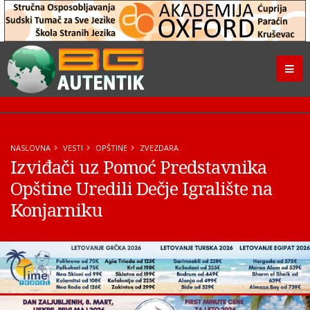
NASLOVNA
VESTI
OPŠTINE
ZVEZDARA
Izviđači uz Pomoć Predstavnika
Opštine Uredili Dečje Igralište na
Konjarniku