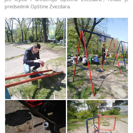
predsednik Opštine Zvezdara.
Izviđači uz Pomoć
Izviđači uz Pomoć
Predstavnika Opštine
Predstavnika Opštine
Uredili Dečje Igralište
Uredili Dečje Igralište
na Konjarniku
na Konjarniku
Izviđači uz Pomoć
Predstavnika Opštine
Uredili Dečje Igralište
Izviđači uz Pomoć
na Konjarniku