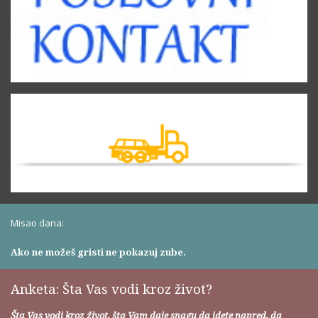
Misao dana:
Ako ne možeš gristi ne pokazuj zube.
Anketa: Šta Vas vodi kroz život?
Šta Vas vodi kroz život, šta Vam daje snagu da idete napred, da