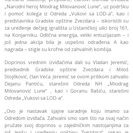
„Narodni heroj Miodrag Milovanović Lune“, uz podršku
i pomoć kolega iz Odreda „Vukovi sa LOD-a“, kao i
predstavnika Gradske opštine Zvezdara – iskoristili su
za uređenje dečjeg igrališta u Ustaničkoj ulici broj 161,
na Konjarniku. Odlična energija, veliki entuzijazam – i
još jedna akcija bila je uspešno odrađena. A kao
nagrada – stigle su krofne od zahvalnih komšija.
Doprinos vrednim izviđačima dali su Vladan Jeremić,
predsednik Gradske opštine Zvezdara i Miloš
Stojilković, član Veća. Jeremić se ovom prilikom zahvalio
Dejanu Pantiću, starešini Odreda NH „Miodrag
Milovanović Lune“ , kao i Goranu Rašiću, starešini
Odreda „Vukovi sa LOD-a“.
„Ovo je nastavak sjajne saradnje koju imamo sa
Odredom izviđača. Zahvalni smo vam što na ovaj način
pružate svoj doprinos u zajedničkim nastojanjima za
još lepšu i uređeniju opštinu Zvezdara“, rekao je