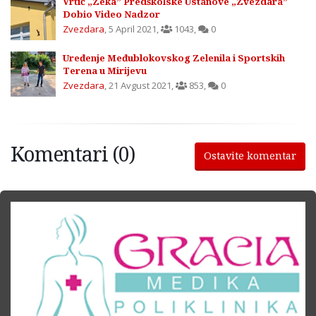
Vrtić „Zeka” Predškolske Ustanove „Zvezdara”
Dobio Video Nadzor
Zvezdara
,
5 April 2021
,
1043
,
0
Uređenje Međublokovskog Zelenila i Sportskih
Terena u Mirijevu
Zvezdara
,
21 Avgust 2021
,
853
,
0
Komentari (0)
Ostavite komentar