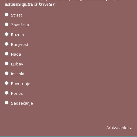
ustanete ujutru iz kreveta?
Strast
Znatiželja
Razum
Ranjivost
Nada
Ljubav
Instinkt
Poverenje
Ponos
Saosećanje
Arhiva anketa