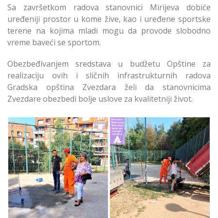
Sa završetkom radova stanovnici Mirijeva dobiće
uređeniji prostor u kome žive, kao i uređene sportske
terene na kojima mladi mogu da provode slobodno
vreme baveći se sportom.
Obezbeđivanjem sredstava u budžetu Opštine za
realizaciju ovih i sličnih infrastrukturnih radova
Gradska opština Zvezdara želi da stanovnicima
Zvezdare obezbedi bolje uslove za kvalitetniji život.
Uređenje
Uređenje
Međublokovskog
Međublokovskog
Zelenila i Sportskih
Zelenila i Sportskih
Terena u Mirijevu
Terena Mirijevo