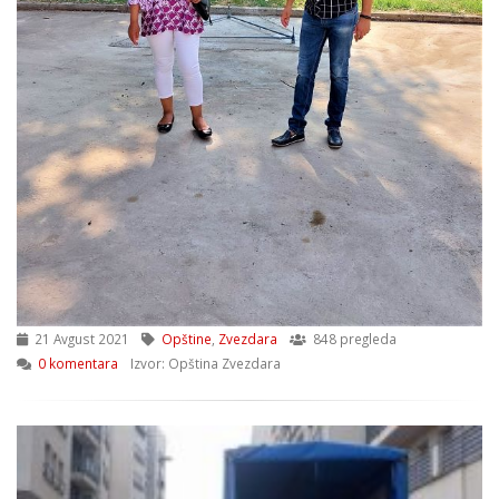
21 Avgust 2021
Opštine
,
Zvezdara
848 pregleda
0 komentara
Izvor: Opština Zvezdara