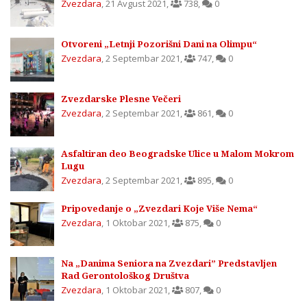
Zvezdara
,
21 Avgust 2021
,
738
,
0
Otvoreni „Letnji Pozorišni Dani na Olimpu“
Zvezdara
,
2 Septembar 2021
,
747
,
0
Zvezdarske Plesne Večeri
Zvezdara
,
2 Septembar 2021
,
861
,
0
Asfaltiran deo Beogradske Ulice u Malom Mokrom
Lugu
Zvezdara
,
2 Septembar 2021
,
895
,
0
Pripovedanje o „Zvezdari Koje Više Nema“
Zvezdara
,
1 Oktobar 2021
,
875
,
0
Na „Danima Seniora na Zvezdari” Predstavljen
Rad Gerontološkog Društva
Zvezdara
,
1 Oktobar 2021
,
807
,
0