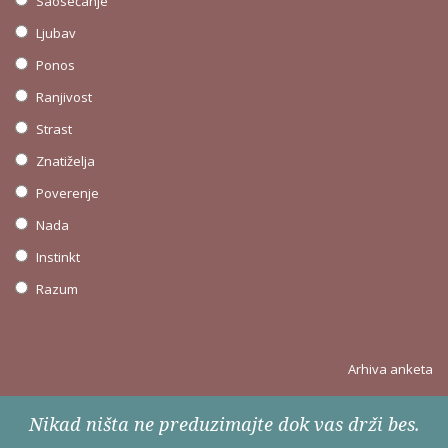
Saosećanje
Ljubav
Ponos
Ranjivost
Strast
Znatiželja
Poverenje
Nada
Instinkt
Razum
Arhiva anketa
Nikad ništa ne preduzimajte dok vas drži bes.