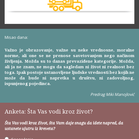
Misao dana:
Važno je obrazovanje, važne su neke vrednosne, moralne
norme, ali one se ne prenose savetovanjem nego načinom
življenja. Možda su to danas prevaziđene kategorije. Možda,
ali ja ne znam, ne mogu da sagledam ni život ni realnost bez
toga. Ipak postoje ustanovljene ljudske vrednosti bez kojih ne
može da bude ni napretka u društvu, ni zadovoljnog,
ispunjenog pojedinca.
Predrag Miki Manojlović
Anketa: Šta Vas vodi kroz život?
Šta Vas vodi kroz život, šta Vam daje snagu da idete napred, da
ustanete ujutru iz kreveta?