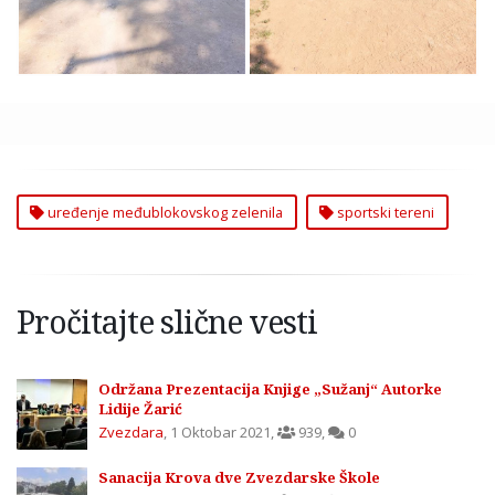
uređenje međublokovskog zelenila
sportski tereni
Pročitajte slične vesti
Održana Prezentacija Knjige „Sužanj“ Autorke
Lidije Žarić
Zvezdara
,
1 Oktobar 2021
,
939
,
0
Sanacija Krova dve Zvezdarske Škole