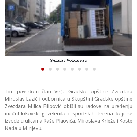
Selidbe Voždovac
Tim povodom član Veća Gradske opštine Zvezdara
Miroslav Lazić i odbornica u Skupštini Gradske opštine
Zvezdara Milica Filipović obišli su radove na uređenju
međublokovskog zelenila i sportskih terena koji se
izvode u ulicama Raše Plaovića, Miroslava Krleže i Koste
Nađa u Mirijevu.