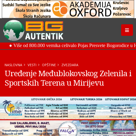
NASLOVNA
VESTI
OPŠTINE
ZVEZDARA
Uređenje Međublokovskog Zelenila i
Sportskih Terena u Mirijevu