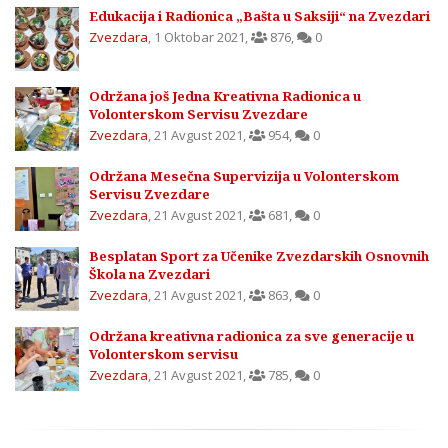
Edukacija i Radionica „Bašta u Saksiji“ na Zvezdari
Zvezdara
,
1 Oktobar 2021
,
876
,
0
Održana još Jedna Kreativna Radionica u
Volonterskom Servisu Zvezdare
Zvezdara
,
21 Avgust 2021
,
954
,
0
Održana Mesečna Supervizija u Volonterskom
Servisu Zvezdare
Zvezdara
,
21 Avgust 2021
,
681
,
0
Besplatan Sport za Učenike Zvezdarskih Osnovnih
Škola na Zvezdari
Zvezdara
,
21 Avgust 2021
,
863
,
0
Održana kreativna radionica za sve generacije u
Volonterskom servisu
Zvezdara
,
21 Avgust 2021
,
785
,
0