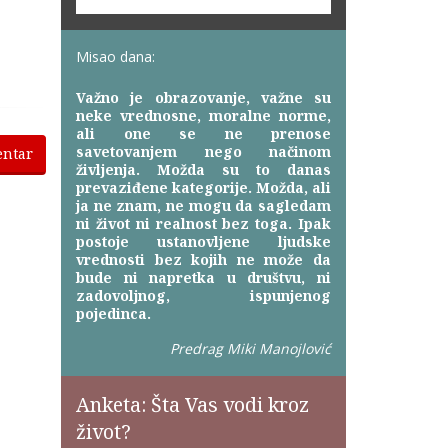
Misao dana:
Važno je obrazovanje, važne su
neke vrednosne, moralne norme,
ali one se ne prenose
savetovanjem nego načinom
entar
življenja. Možda su to danas
prevaziđene kategorije. Možda, ali
ja ne znam, ne mogu da sagledam
ni život ni realnost bez toga. Ipak
postoje ustanovljene ljudske
vrednosti bez kojih ne može da
bude ni napretka u društvu, ni
zadovoljnog, ispunjenog
pojedinca.
Predrag Miki Manojlović
Anketa: Šta Vas vodi kroz
život?