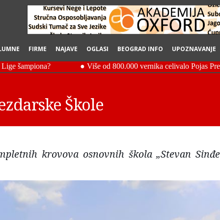
LUMNE
FIRME
NAJAVE
OGLASI
BEOGRAD INFO
UPOZNAVANJE
ezdarske Škole
mpletnih krovova osnovnih škola „Stevan Sinđel