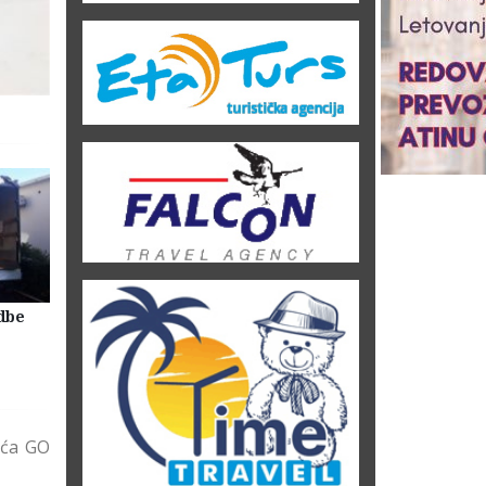
dbe
Selidbe Firme Beograd
Skladištenje Stvari Beogr
Magacin Lagerovanje
eća GO