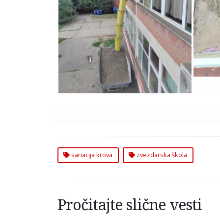
Zvezdari
sanacija krova
zvezdarska škola
Pročitajte slične vesti