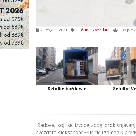
21 Avgust 2021
Opštine
,
Zvezdara
736 preg
Kuća Beograd
Selidbe Voždovac
Selidbe V
Radove, koji se izvode zbog prokišnjavanja
Zvezdara Aleksandar Đuričić i zamenik pred