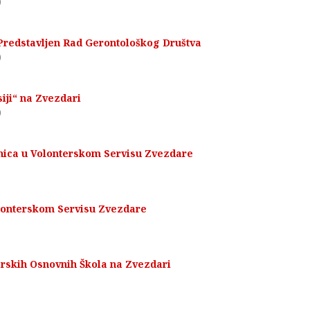
0
Predstavljen Rad Gerontološkog Društva
0
iji“ na Zvezdari
0
nica u Volonterskom Servisu Zvezdare
0
lonterskom Servisu Zvezdare
0
rskih Osnovnih Škola na Zvezdari
0