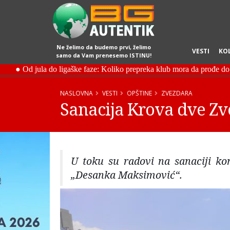
Ne želimo da budemo prvi, želimo
VESTI
KO
samo da Vam prenesemo ISTINU!
NASLOVNA
VESTI
OPŠTINE
ZVEZDARA
Sanacija Krova dve Zv
U toku su radovi na sanaciji ko
„Desanka Maksimović“.