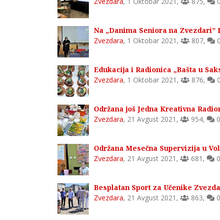
Zvezdara
,
1 Oktobar 2021
,
875
,
Na „Danima Seniora na Zvezdari” 
Zvezdara
,
1 Oktobar 2021
,
807
,
Edukacija i Radionica „Bašta u Saks
Zvezdara
,
1 Oktobar 2021
,
876
,
Održana još Jedna Kreativna Radio
Zvezdara
,
21 Avgust 2021
,
954
,
Održana Mesečna Supervizija u Vo
Zvezdara
,
21 Avgust 2021
,
681
,
Besplatan Sport za Učenike Zvezda
Zvezdara
,
21 Avgust 2021
,
863
,