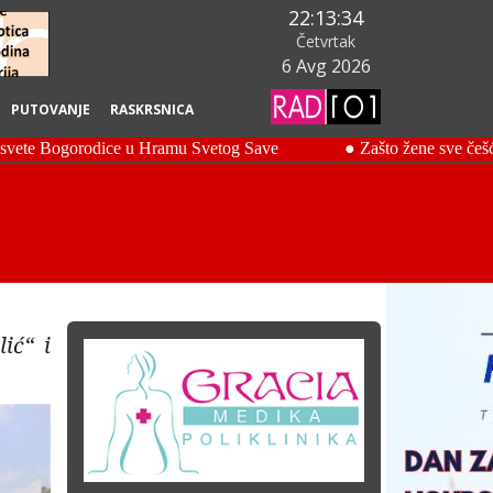
22:13:35
Četvrtak
6 Avg 2026
PUTOVANJE
RASKRSNICA
ić“ i