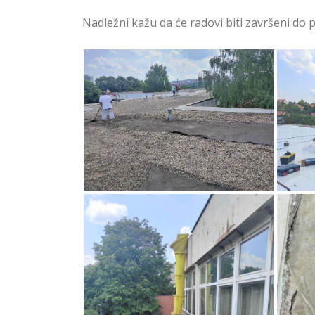
Nadležni kažu da će radovi biti završeni do 
Sanacija Krova dve
Zvezdarske Škole
Zve
San
Sanacija Krova dve Škole na