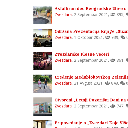
Asfaltiran deo Beogradske Ulice
Zvezdara
,
2 Septembar 2021
,
895
,
Održana Prezentacija Knjige „Sužan
Zvezdara
,
1 Oktobar 2021
,
939
,
Zvezdarske Plesne Večeri
Zvezdara
,
2 Septembar 2021
,
861
,
Uređenje Međublokovskog Zelenila 
Zvezdara
,
21 Avgust 2021
,
848
,
Otvoreni „Letnji Pozorišni Dani na
Zvezdara
,
2 Septembar 2021
,
747
,
Pripovedanje o „Zvezdari Koje Vi