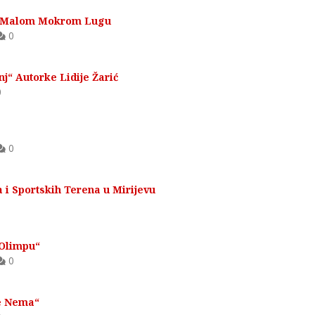
 u Malom Mokrom Lugu
0
j“ Autorke Lidije Žarić
0
0
i Sportskih Terena u Mirijevu
0
 Olimpu“
0
še Nema“