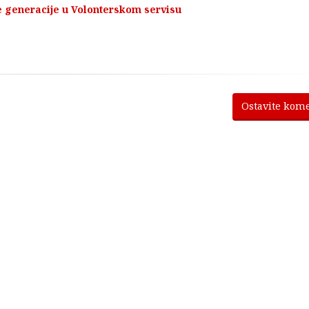
e generacije u Volonterskom servisu
0
Ostavite kom