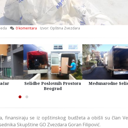
leda
0 komentara
Izvor: Opština Zvezdara
račar
Selidbe Poslovnih Prostora
Međunarodne Seli
Beograd
, finansiraju se iz opštinskog budžeta a obišli su član V
sednika Skupštine GO Zvezdara Goran Filipović.