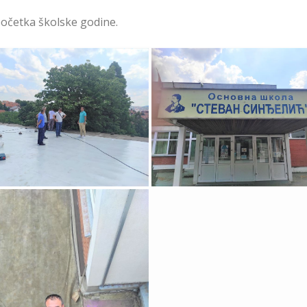
početka školske godine.
Sanacija Krova dve
Sanacija Krova Zvezdar
zdarske Škole Zvezdara
Škole
acija Krova Zvezdarske