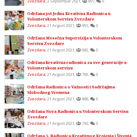
Zvezdara
,
2 Septembar 2021
,
897
,
0
Održana još Jedna Kreativna Radionica u
Volonterskom Servisu Zvezdare
Zvezdara
,
21 Avgust 2021
,
955
,
0
Održana Mesečna Supervizija u Volonterskom
Servisu Zvezdare
Zvezdara
,
21 Avgust 2021
,
682
,
0
Održana kreativna radionica za sve generacije u
Volonterskom servisu
Zvezdara
,
21 Avgust 2021
,
785
,
0
Održana Radionica o Važnosti i Sadržajima
Slobodnog Vremena
Zvezdara
,
21 Avgust 2021
,
886
,
0
Održana Nova Radionica u Volonterskom Servisu
Zvezdare
Zvezdara
,
21 Avgust 2021
,
792
,
0
Održana 5. Radionica Kreativnog Krojenja i Šivenja