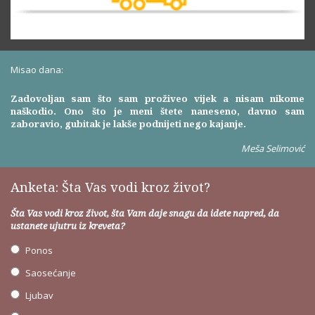
Misao dana:
Zadovoljan sam što sam proživeo vijek a nisam nikome
naškodio. Ono što je meni štete naneseno, davno sam
zaboravio, gubitak je lakše podnijeti nego kajanje.
Meša Selimović
Anketa: Šta Vas vodi kroz život?
Šta Vas vodi kroz život, šta Vam daje snagu da idete napred, da
ustanete ujutru iz kreveta?
Ponos
Saosećanje
Ljubav