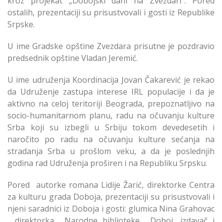
kroz projekat „Dobojski dani na Zvezdari“. Pored
ostalih, prezentaciji su prisustvovali i gosti iz Republike
Srpske.
U ime Gradske opštine Zvezdara prisutne je pozdravio
predsednik opštine Vladan Jeremić.
U ime udruženja Koordinacija Jovan Čakarević je rekao
da Udruženje zastupa interese IRL populacije i da je
aktivno na celoj teritoriji Beograda, prepoznatljivo na
socio-humanitarnom planu, radu na očuvanju kulture
Srba koji su izbegli u Srbiju tokom devedesetih i
naročito po radu na očuvanju kulture sećanja na
stradanja Srba u prošlom veku, a da je poslednjih
godina rad Udruženja proširen i na Republiku Srpsku.
Pored autorke romana Lidije Žarić, direktorke Centra
za kulturu grada Doboja, prezentaciji su prisustvovali i
njeni saradnici iz Doboja i gosti: glumica Nina Grahovac
, direktorka Narodne biblioteke Doboj, izdavač i