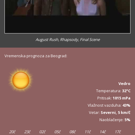
August Rush, Rhapsody, Final Scene
Vremenska prognoza za Beograd:
Vedro
Temperatura:
32°C
Pritisak:
1015 mPa
Vlažnost vazduha:
43%
Vetar:
Severni, 5 km/č
Naoblačenje:
5%
20č
23č
02č
05č
08č
11č
14č
17č