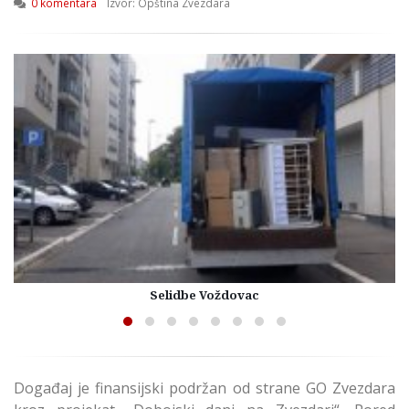
0 komentara
Izvor: Opština Zvezdara
Selidbe Voždovac
Događaj je finansijski podržan od strane GO Zvezdara