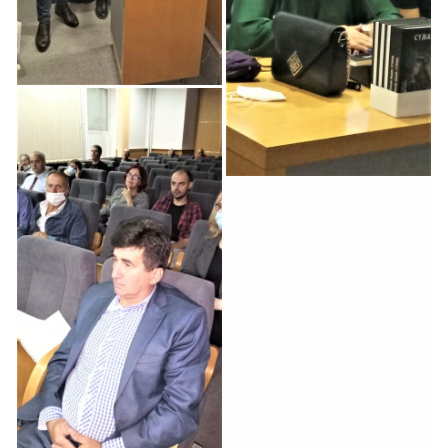
Žarić
Prezentacija Knjige
Sužanj Autorke Lidije
Žarić