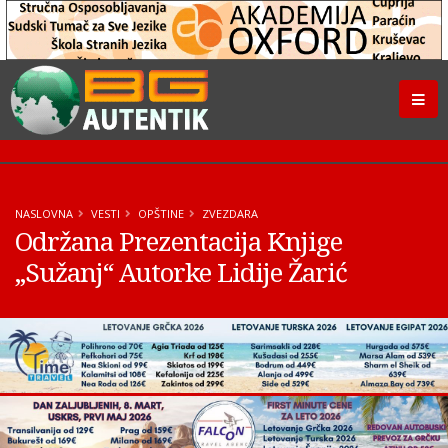
NASLOVNA
VESTI
OPŠTINE
ZVEZDARA
Održana Prezentacija Knjige
„Sužanj“ Autorke Lidije Žarić