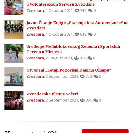
u Volonterskom Servisu Zvezdare
Zvezdara
,
1 Oktobar 2021
,
710
,
0
Javno Čitanje Knjige „Starenje bez Autocenzure“ na
Zvezdari
Zvezdara
,
1 Oktobar 2021
,
819
,
0
Uređenje Međublokovskog Zelenila i Sportskih
Terena u Mirijevu
Zvezdara
,
21 Avgust 2021
,
852
,
0
Otvoreni „Letnji Pozorišni Dani na Olimpu“
Zvezdara
,
2 Septembar 2021
,
750
,
0
Zvezdarske Plesne Večeri
Zvezdara
,
2 Septembar 2021
,
861
,
0