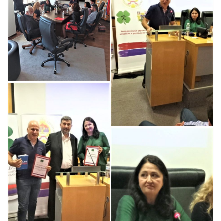
Knjige „Sužanj“
Autorke Lidije Žarić na
Održana Prezentacija
Zvezdari
Knjige „Sužanj“
Autorke Lidije Žarić
Zvezdara
Održana Prezentacija
Knjige „Sužanj“
Autorke Lidije Žarić
Prezentacija Knjige
„Sužanj“ Autorke Lidije