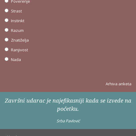
Poverenje
Strast
Instinkt
Razum
Znatiželja
Ranjivost
Nada
Arhiva anketa
Završni udarac je najefikasniji kada se izvede na
početku.
Srba Pavlović