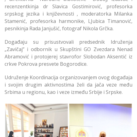
recenzentkinja dr Slavica Gostimirović, profesorka
srpskog jezika i književnosti , moderatorka Milanka
Stamenić, profesorka harmonike, LJubica Timanović,
pesnikinja Rada Janjušić, fotograf Nikola Grčka.
Događaju su prisustvovali predsednik Idruženja
„Zavičaj” i odbornik u Skupštini GO Zvezdara Nenad
Abramović i protojerej stavrofor Slobodan Aksentić iz
crkve Pokrova presvete Bogorodice.
Udruženje Koordinacija organizovanjem ovog događaja
i svojim drugim aktivnostima želi da jača veze među
Srbima u regionu, kao i veze između Srbije i Srpske.
Održana Prezentacija