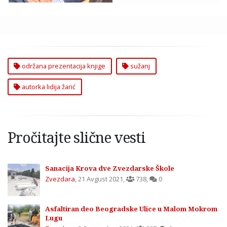
održana prezentacija knjige
sužanj
autorka lidija žarić
Pročitajte slične vesti
Sanacija Krova dve Zvezdarske Škole
Zvezdara
,
21 Avgust 2021
,
738
,
0
Asfaltiran deo Beogradske Ulice u Malom Mokrom
Lugu