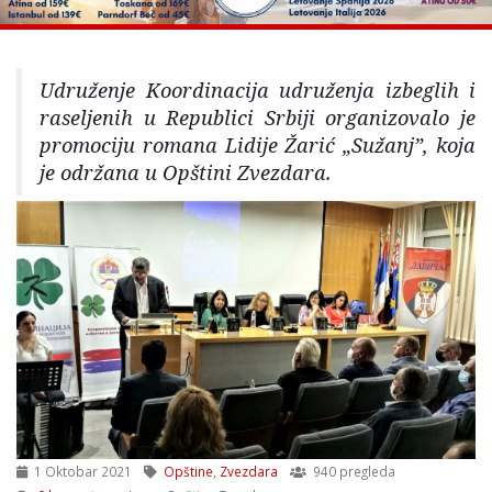
Udruženje Koordinacija udruženja izbeglih i
raseljenih u Republici Srbiji organizovalo je
promociju romana Lidije Žarić „Sužanj”, koja
je održana u Opštini Zvezdara.
1 Oktobar 2021
Opštine
,
Zvezdara
940 pregleda