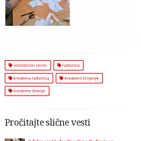
Šivenja u
Volonterskom Servisu
Zvezdare
volonterski servis
radionica
kreativna radionica
kreativno krojenje
kreativno šivenje
Pročitajte slične vesti