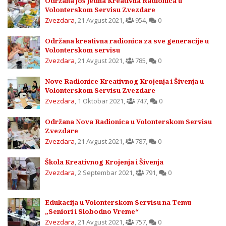
Održana još Jedna Kreativna Radionica u
Volonterskom Servisu Zvezdare
Zvezdara
,
21 Avgust 2021
,
954
,
0
Održana kreativna radionica za sve generacije u
Volonterskom servisu
Zvezdara
,
21 Avgust 2021
,
785
,
0
Nove Radionice Kreativnog Krojenja i Šivenja u
Volonterskom Servisu Zvezdare
Zvezdara
,
1 Oktobar 2021
,
747
,
0
Održana Nova Radionica u Volonterskom Servisu
Zvezdare
Zvezdara
,
21 Avgust 2021
,
787
,
0
Škola Kreativnog Krojenja i Šivenja
Zvezdara
,
2 Septembar 2021
,
791
,
0
Edukacija u Volonterskom Servisu na Temu
„Seniori i Slobodno Vreme“
Zvezdara
,
21 Avgust 2021
,
757
,
0