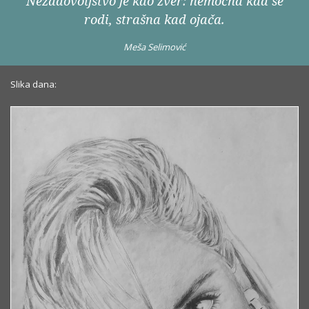
Nezadovoljstvo je kao zver: nemoćna kad se
rodi, strašna kad ojača.
Meša Selimović
Slika dana: