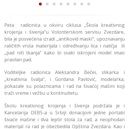
Peta radionica u okviru ciklusa „Škola kreativnog
krojenja i šivenja“u Volonterskom servisu Zvezdare,
bila je posvećena izradi „antikovid maski“, upoznavanju
raličitih vrsta materijala i određivanju lica i naličja ili
„pad niti tkanja“ kako bi svaki iskrojeni model imao
pravilan pad.
Voditeljke radionica Aleksandra Bečei, slikarka i
„kreativna švalja“, i Gordana Pavlović, modelarka,
pokazale su polaznicama i rad na šivaćoj mašini koji
traži vreme i vežbu u kontinuitetu.
Školu kreativnog krojenja i šivenja podržala je i
Kancelarija OEBS-a u Srbiji donacijom jedne portabl
šivaće mašine i dva leptir stola za rad, a neophodan
materijal ra rad je obezbedila Opština Zvezdara. Kao i