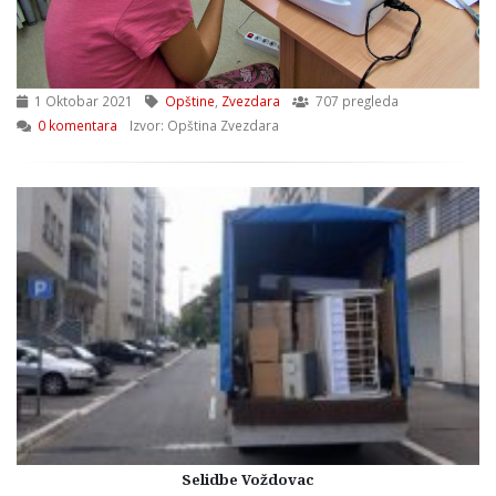
1 Oktobar 2021
Opštine
,
Zvezdara
707 pregleda
0 komentara
Izvor: Opština Zvezdara
Selidbe Voždovac