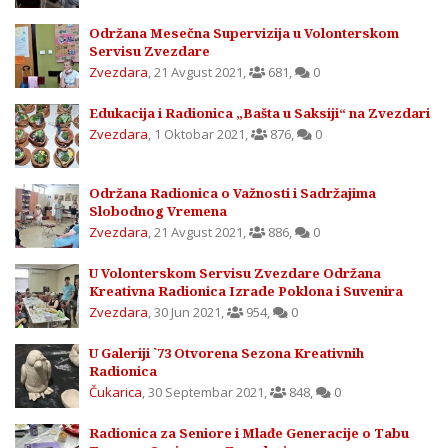
Održana Mesečna Supervizija u Volonterskom
Servisu Zvezdare
Zvezdara
,
21 Avgust 2021
,
681
,
0
Edukacija i Radionica „Bašta u Saksiji“ na Zvezdari
Zvezdara
,
1 Oktobar 2021
,
876
,
0
Održana Radionica o Važnosti i Sadržajima
Slobodnog Vremena
Zvezdara
,
21 Avgust 2021
,
886
,
0
U Volonterskom Servisu Zvezdare Održana
Kreativna Radionica Izrade Poklona i Suvenira
Zvezdara
,
30 Jun 2021
,
954
,
0
U Galeriji `73 Otvorena Sezona Kreativnih
Radionica
Čukarica
,
30 Septembar 2021
,
848
,
0
Radionica za Seniore i Mlađe Generacije o Tabu