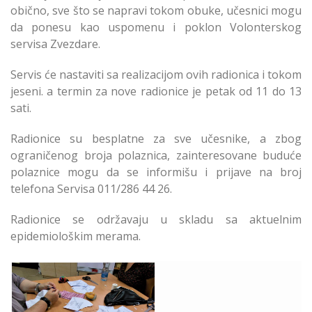
obično, sve što se napravi tokom obuke, učesnici mogu
da ponesu kao uspomenu i poklon Volonterskog
servisa Zvezdare.
Servis će nastaviti sa realizacijom ovih radionica i tokom
jeseni. a termin za nove radionice je petak od 11 do 13
sati.
Radionice su besplatne za sve učesnike, a zbog
ograničenog broja polaznica, zainteresovane buduće
polaznice mogu da se informišu i prijave na broj
telefona Servisa 011/286 44 26.
Radionice se održavaju u skladu sa aktuelnim
epidemiološkim merama.
Održana 5. Radionica
Kreativnog Krojenja i