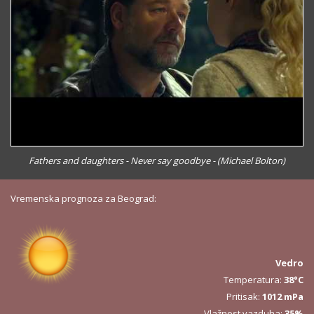
Fathers and daughters - Never say goodbye - (Michael Bolton)
Vremenska prognoza za Beograd:
Vedro
Temperatura:
38°C
Pritisak:
1012 mPa
Vlažnost vazduha:
35%