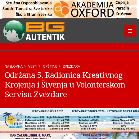
NASLOVNA
VESTI
OPŠTINE
ZVEZDARA
Održana 5. Radionica Kreativnog
Krojenja i Šivenja u Volonterskom
Servisu Zvezdare