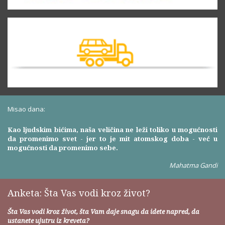
Misao dana:
Kao ljudskim bićima, naša veličina ne leži toliko u mogućnosti
da promenimo svet - jer to je mit atomskog doba - već u
mogućnosti da promenimo sebe.
Mahatma Gandi
Anketa: Šta Vas vodi kroz život?
Šta Vas vodi kroz život, šta Vam daje snagu da idete napred, da
ustanete ujutru iz kreveta?