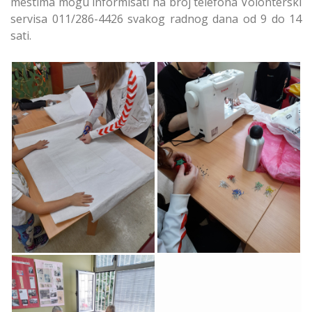
mestima mogu informisati na broj telefona Volonterski
servisa 011/286-4426 svakog radnog dana od 9 do 14
sati.
Škola Kreativnog
Škola Krojenja i
Krojenja i Šivenja
Šivenja