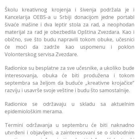
Školu kreativnog krojenja i šivenja podržala je i
Kancelarija OEBS-a u Srbiji donacijom jedne portabl
šivaće mašine i dva leptir stola za rad, a neophodan
materijal za rad je obezbedila Opština Zvezdara. Kao i
obično, sve što budu napravili tokom obuke, učesnici
će moći da zadrže kao uspomenu i poklon
Volonterskog servisa Zvezdare.
Radionice su besplatne za sve učesnike, a ukoliko bude
interesovanja, obuka će biti produžena i tokom
septembra sa željom da buduće „kreativne krojačice“
razviju i usavrše svoje veštine i budu što samostalnije.
Radionice se održavaju u skladu sa aktuelnim
epidemiološkim merama.
Termini održavanja u septembru će biti naknadno
utvrđeni i objavljeni, a zainteresovani se o slobodnim