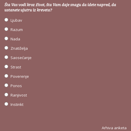
Šta Vas vodi kroz život, šta Vam daje snagu da idete napred, da
ustanete ujutru iz kreveta?
Ljubav
Razum
Nada
Znatiželja
Saosećanje
Strast
Poverenje
Ponos
Ranjivost
Instinkt
Arhiva anketa