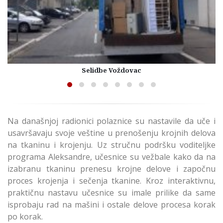
Selidbe Voždovac
Na današnjoj radionici polaznice su nastavile da uče i
usavršavaju svoje veštine u prenošenju krojnih delova
na tkaninu i krojenju. Uz stručnu podršku voditeljke
programa Aleksandre, učesnice su vežbale kako da na
izabranu tkaninu prenesu krojne delove i započnu
proces krojenja i sečenja tkanine. Kroz interaktivnu,
praktičnu nastavu učesnice su imale prilike da same
isprobaju rad na mašini i ostale delove procesa korak
po korak.