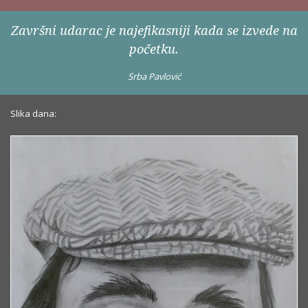
Završni udarac je najefikasniji kada se izvede na
početku.
Srba Pavlović
Slika dana: