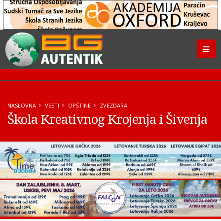
NASLOVNA
VESTI
OPŠTINE
ZVEZDARA
Škola Kreativnog Krojenja i Šivenja