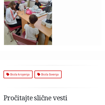
Škola Krojenja Šivenja
Zvezdara
škola krojenja
škola šivenja
Pročitajte slične vesti