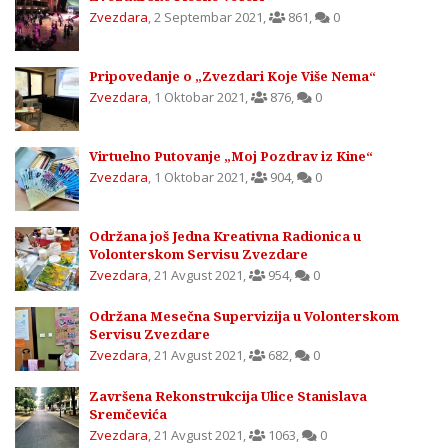
Zvezdara
,
2 Septembar 2021
,
861
,
0
Pripovedanje o „Zvezdari Koje Više Nema“
Zvezdara
,
1 Oktobar 2021
,
876
,
0
Virtuelno Putovanje „Moj Pozdrav iz Kine“
Zvezdara
,
1 Oktobar 2021
,
904
,
0
Održana još Jedna Kreativna Radionica u
Volonterskom Servisu Zvezdare
Zvezdara
,
21 Avgust 2021
,
954
,
0
Održana Mesečna Supervizija u Volonterskom
Servisu Zvezdare
Zvezdara
,
21 Avgust 2021
,
682
,
0
Završena Rekonstrukcija Ulice Stanislava
Sremčevića
Zvezdara
,
21 Avgust 2021
,
1063
,
0