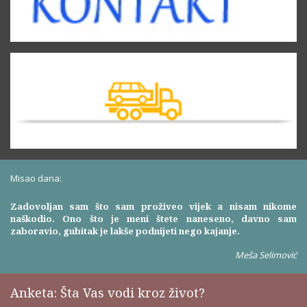
Misao dana:
Zadovoljan sam što sam proživeo vijek a nisam nikome
naškodio. Ono što je meni štete naneseno, davno sam
zaboravio, gubitak je lakše podnijeti nego kajanje.
Meša Selimović
Anketa: Šta Vas vodi kroz život?