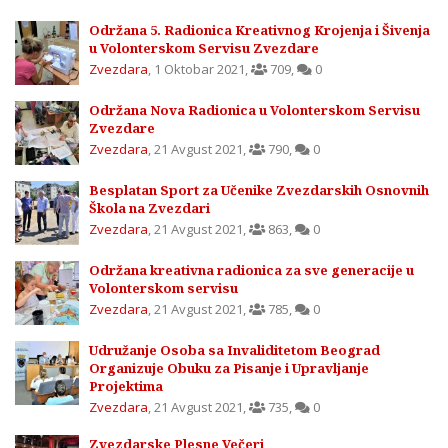
Održana 5. Radionica Kreativnog Krojenja i Šivenja
u Volonterskom Servisu Zvezdare
Zvezdara
,
1 Oktobar 2021
,
709
,
0
Održana Nova Radionica u Volonterskom Servisu
Zvezdare
Zvezdara
,
21 Avgust 2021
,
790
,
0
Besplatan Sport za Učenike Zvezdarskih Osnovnih
Škola na Zvezdari
Zvezdara
,
21 Avgust 2021
,
863
,
0
Održana kreativna radionica za sve generacije u
Volonterskom servisu
Zvezdara
,
21 Avgust 2021
,
785
,
0
Udružanje Osoba sa Invaliditetom Beograd
Organizuje Obuku za Pisanje i Upravljanje
Projektima
Zvezdara
,
21 Avgust 2021
,
735
,
0
Zvezdarske Plesne Večeri