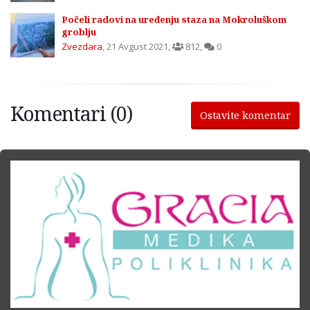
Počeli radovi na uređenju staza na Mokroluškom
groblju
Zvezdara
,
21 Avgust 2021
,
812
,
0
Komentari (0)
Ostavite komentar