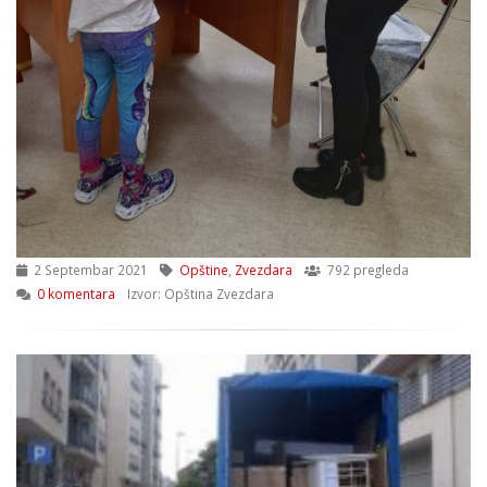
2 Septembar 2021
Opštine
,
Zvezdara
792 pregleda
0 komentara
Izvor: Opština Zvezdara