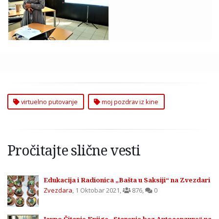
Moj Pozdrav iz Kine
virtuelno putovanje
moj pozdrav iz kine
Pročitajte slične vesti
Edukacija i Radionica „Bašta u Saksiji“ na Zvezdari
Zvezdara
,
1 Oktobar 2021
,
876
,
0