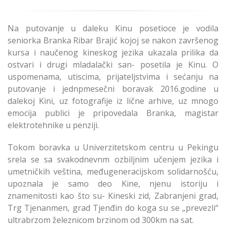
Na putovanje u daleku Kinu posetioce je vodila
seniorka Branka Ribar Brajić kojoj se nakon završenog
kursa i naučenog kineskog jezika ukazala prilika da
ostvari i drugi mladalački san- posetila je Kinu. O
uspomenama, utiscima, prijateljstvima i sećanju na
putovanje i jednpmesečni boravak 2016.godine u
dalekoj Kini, uz fotografije iz lične arhive, uz mnogo
emocija publici je pripovedala Branka, magistar
elektrotehnike u penziji.
Tokom boravka u Univerzitetskom centru u Pekingu
srela se sa svakodnevnm ozbiljnim učenjem jezika i
umetničkih veština, međugeneracijskom solidarnošću,
upoznala je samo deo Kine, njenu istoriju i
znamenitosti kao što su- Kineski zid, Zabranjeni grad,
Trg Tjenanmen, grad Tjenđin do koga su se „prevezli“
ultrabrzom železnicom brzinom od 300km na sat.