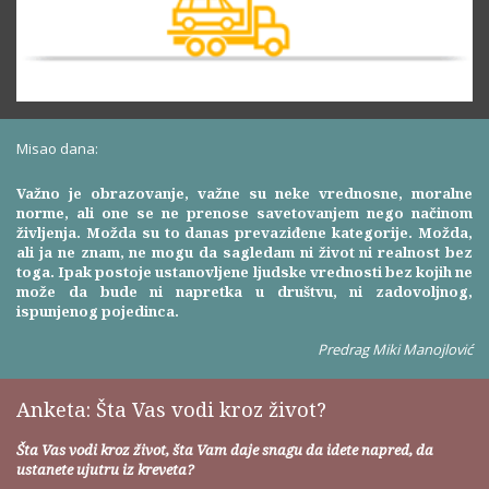
Misao dana:
Važno je obrazovanje, važne su neke vrednosne, moralne
norme, ali one se ne prenose savetovanjem nego načinom
življenja. Možda su to danas prevaziđene kategorije. Možda,
ali ja ne znam, ne mogu da sagledam ni život ni realnost bez
toga. Ipak postoje ustanovljene ljudske vrednosti bez kojih ne
može da bude ni napretka u društvu, ni zadovoljnog,
ispunjenog pojedinca.
Predrag Miki Manojlović
Anketa: Šta Vas vodi kroz život?
Šta Vas vodi kroz život, šta Vam daje snagu da idete napred, da
ustanete ujutru iz kreveta?