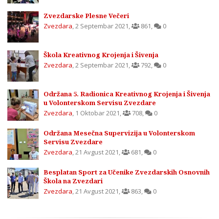
Zvezdarske Plesne Večeri
Zvezdara
,
2 Septembar 2021
,
861
,
0
Škola Kreativnog Krojenja i Šivenja
Zvezdara
,
2 Septembar 2021
,
792
,
0
Održana 5. Radionica Kreativnog Krojenja i Šivenja
u Volonterskom Servisu Zvezdare
Zvezdara
,
1 Oktobar 2021
,
708
,
0
Održana Mesečna Supervizija u Volonterskom
Servisu Zvezdare
Zvezdara
,
21 Avgust 2021
,
681
,
0
Besplatan Sport za Učenike Zvezdarskih Osnovnih
Škola na Zvezdari
Zvezdara
,
21 Avgust 2021
,
863
,
0