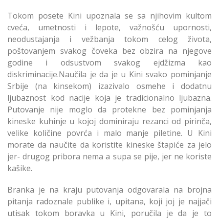
Tokom posete Kini upoznala se sa njihovim kultom
cveća, umetnosti i lepote, važnošću upornosti,
neodustajanja i vežbanja tokom celog života,
poštovanjem svakog čoveka bez obzira na njegove
godine i odsustvom svakog ejdžizma kao
diskriminacije.Naučila je da je u Kini svako pominjanje
Srbije (na kinsekom) izazivalo osmehe i dodatnu
ljubaznost kod nacije koja je tradicionalno ljubazna.
Putovanje nije moglo da protekne bez pominjanja
kineske kuhinje u kojoj dominiraju rezanci od pirinča,
velike količine povrća i malo manje piletine. U Kini
morate da naučite da koristite kineske štapiće za jelo
jer- drugog pribora nema a supa se pije, jer ne koriste
kašike.
Branka je na kraju putovanja odgovarala na brojna
pitanja radoznale publike i, upitana, koji joj je najjači
utisak tokom boravka u Kini, poručila je da je to