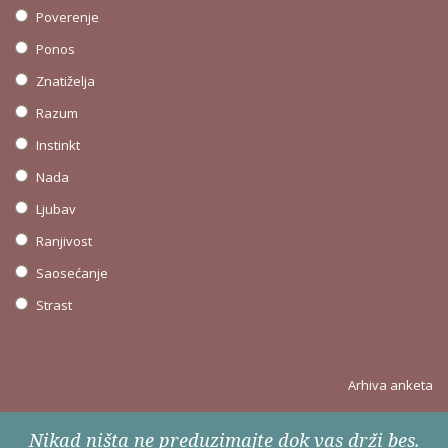
Poverenje
Ponos
Znatiželja
Razum
Instinkt
Nada
Ljubav
Ranjivost
Saosećanje
Strast
Arhiva anketa
Nikad ništa ne preduzimajte dok vas drži bes.