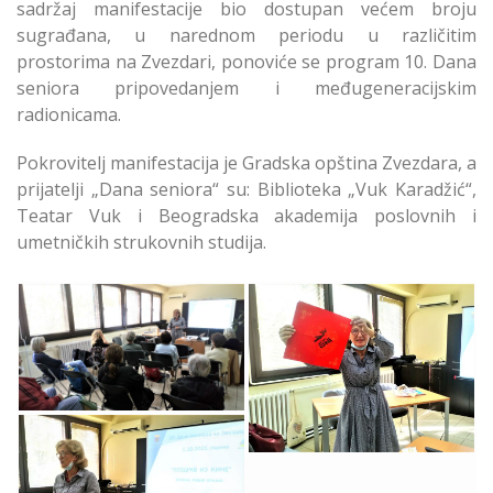
sadržaj manifestacije bio dostupan većem broju
sugrađana, u narednom periodu u različitim
prostorima na Zvezdari, ponoviće se program 10. Dana
seniora pripovedanjem i međugeneracijskim
radionicama.
Pokrovitelj manifestacija je Gradska opština Zvezdara, a
prijatelji „Dana seniora“ su: Biblioteka „Vuk Karadžić“,
Teatar Vuk i Beogradska akademija poslovnih i
umetničkih strukovnih studija.
Virtuelno Putovanje
Virtuelno Putovanje
„Moj Pozdrav iz Kine“
Moj Pozdrav iz Kine