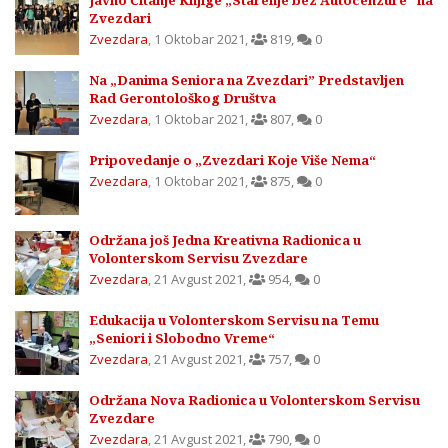
Javno Čitanje Knjige „Starenje bez Autocenzure“ na
Zvezdari
Zvezdara
,
1 Oktobar 2021
,
819
,
0
Na „Danima Seniora na Zvezdari” Predstavljen
Rad Gerontološkog Društva
Zvezdara
,
1 Oktobar 2021
,
807
,
0
Pripovedanje o „Zvezdari Koje Više Nema“
Zvezdara
,
1 Oktobar 2021
,
875
,
0
Održana još Jedna Kreativna Radionica u
Volonterskom Servisu Zvezdare
Zvezdara
,
21 Avgust 2021
,
954
,
0
Edukacija u Volonterskom Servisu na Temu
„Seniori i Slobodno Vreme“
Zvezdara
,
21 Avgust 2021
,
757
,
0
Održana Nova Radionica u Volonterskom Servisu
Zvezdare
Zvezdara
,
21 Avgust 2021
,
790
,
0