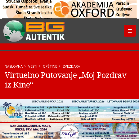
NASLOVNA
VESTI
OPŠTINE
ZVEZDARA
Virtuelno Putovanje „Moj Pozdrav
iz Kine“