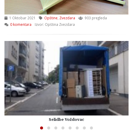
1 Oktobar 2021
Opštine
,
Zvezdara
903 pregleda
0 komentara
Izvor: Opština Zvezdara
Selidbe Voždovac