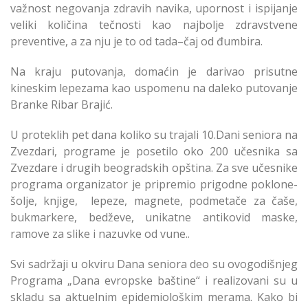
važnost negovanja zdravih navika, upornost i ispijanje
veliki količina tečnosti kao najbolje zdravstvene
preventive, a za nju je to od tada–čaj od đumbira.
Na kraju putovanja, domaćin je darivao prisutne
kineskim lepezama kao uspomenu na daleko putovanje
Branke Ribar Brajić.
U proteklih pet dana koliko su trajali 10.Dani seniora na
Zvezdari, programe je posetilo oko 200 učesnika sa
Zvezdare i drugih beogradskih opština. Za sve učesnike
programa organizator je pripremio prigodne poklone-
šolje, knjige, lepeze, magnete, podmetače za čaše,
bukmarkere, bedževe, unikatne antikovid maske,
ramove za slike i nazuvke od vune..
Svi sadržaji u okviru Dana seniora deo su ovogodišnjeg
Programa „Dana evropske baštine“ i realizovani su u
skladu sa aktuelnim epidemiološkim merama. Kako bi