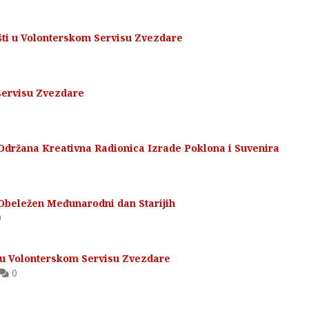
ašti u Volonterskom Servisu Zvezdare
servisu Zvezdare
Održana Kreativna Radionica Izrade Poklona i Suvenira
Obeležen Međunarodni dan Starijih
0
 u Volonterskom Servisu Zvezdare
0