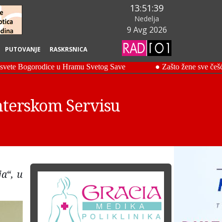
13:51:40
Nedelja
9 Avg 2026
PUTOVANJE
RASKRSNICA
nterskom Servisu
a“, u