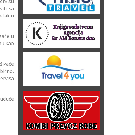
servisu
iti sa
petak u
azaće u
emu kao
 šivaće
obično,
ervisa
buduće