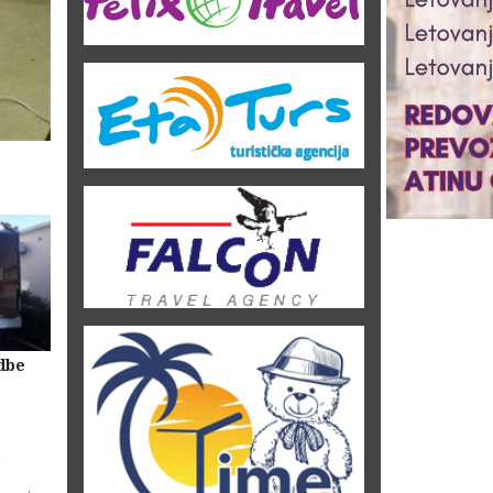
dbe
Selidbe Firme Beograd
Skladištenje Stvari Beogr
Magacin Lagerovanje