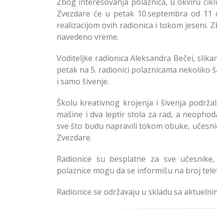
Zbog interesovanja polaznica, u okviru cikl
Zvezdare će u petak 10.septembra od 11 do
realizacijom ovih radionica i tokom jeseni. 
navedeno vreme.
Voditeljke radionica Aleksandra Bečei, slika
petak na 5. radionici polaznicama nekoliko š
i samo šivenje.
Školu kreativnog krojenja i šivenja podržal
mašine i dva leptir stola za rad, a neophod
sve što budu napravili tokom obuke, učesni
Zvezdare.
Radionice su besplatne za sve učesnike
polaznice mogu da se informišu na broj tele
Radionice se održavaju u skladu sa aktuel