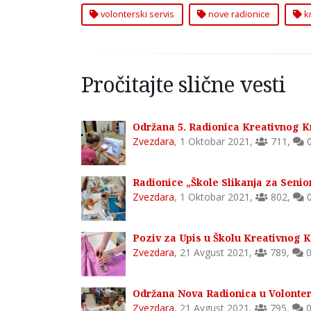
volonterski servis
nove radionice
kr
Pročitajte slične vesti
Održana 5. Radionica Kreativnog K
Zvezdara
,
1 Oktobar 2021
,
711
,
Radionice „Škole Slikanja za Seni
Zvezdara
,
1 Oktobar 2021
,
802
,
Poziv za Upis u Školu Kreativnog K
Zvezdara
,
21 Avgust 2021
,
789
,
Održana Nova Radionica u Volonte
Zvezdara
,
21 Avgust 2021
,
795
,