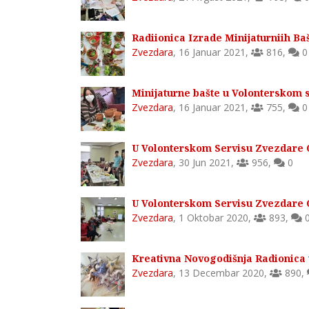
Radiionica Izrade Minijaturniih B
Zvezdara
,
16 Januar 2021
,
816
,
0
Minijaturne bašte u Volonterskom 
Zvezdara
,
16 Januar 2021
,
755
,
0
U Volonterskom Servisu Zvezdare 
Zvezdara
,
30 Jun 2021
,
956
,
0
U Volonterskom Servisu Zvezdare 
Zvezdara
,
1 Oktobar 2020
,
893
,
Kreativna Novogodišnja Radionica
Zvezdara
,
13 Decembar 2020
,
890
,