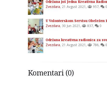
Održana još Jedna Kreativna Radio
Zvezdara
,
21 Avgust 2021
,
957
,
U Volonterskom Servisu Obeležen 1
Zvezdara
,
30 Jun 2021
,
837
,
0
Održana kreativna radionica za sv
Zvezdara
,
21 Avgust 2021
,
786
,
Komentari (0)