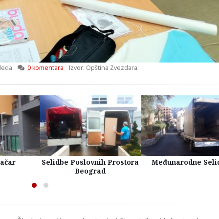
leda
0 komentara
Izvor: Opština Zvezdara
račar
Selidbe Poslovnih Prostora
Međunarodne Seli
Beograd