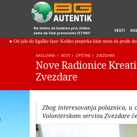
Ne želimo da budemo prvi, želimo
VESTI
KO
samo da Vam prenesemo ISTINU!
NASLOVNA
VESTI
OPŠTINE
ZVEZDARA
Nove Radionice Kreati
Zvezdare
Zbog interesovanja polaznica, u o
Volonterskom servisu Zvezdare će