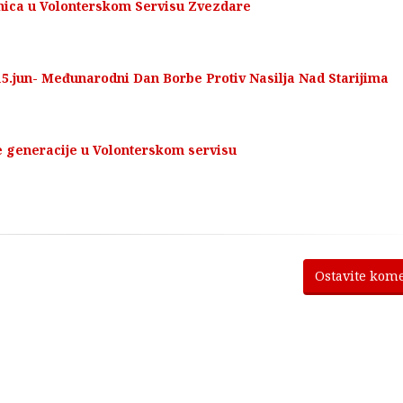
nica u Volonterskom Servisu Zvezdare
0
5.jun- Međunarodni Dan Borbe Protiv Nasilja Nad Starijima
e generacije u Volonterskom servisu
0
Ostavite kom