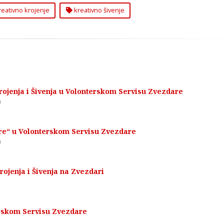
eativno krojenje
kreativno šivenje
rojenja i Šivenja u Volonterskom Servisu Zvezdare
0
ore“ u Volonterskom Servisu Zvezdare
0
rojenja i Šivenja na Zvezdari
0
rskom Servisu Zvezdare
0