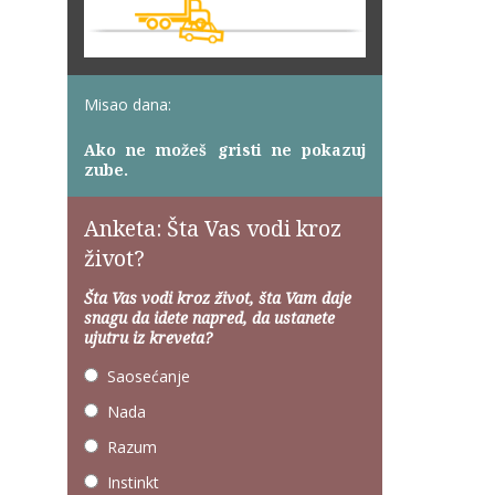
Misao dana:
Ako ne možeš gristi ne pokazuj
zube.
Anketa: Šta Vas vodi kroz
život?
Šta Vas vodi kroz život, šta Vam daje
snagu da idete napred, da ustanete
ujutru iz kreveta?
Saosećanje
Nada
Razum
Instinkt