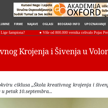
LUMNE
FIRME
NAJAVE
OGLASI
BEOGRAD INFO
UPOZNAVANJE
vnog Krojenja i Šivenja u Volo
kviru ciklusa „Škola kreativnog krojenja i šivenj
 u petak 10.septembra...