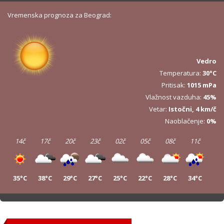
Vremenska prognoza za Beograd:
Vedro
Temperatura:
30°C
Pritisak:
1015 mPa
Vlažnost vazduha:
45%
Vetar:
Istočni, 4 km/č
Naoblačenje:
0%
14č
17č
20č
23č
02č
05č
08č
11č
35°C
38°C
29°C
27°C
25°C
22°C
28°C
34°C
14č
17č
20č
23č
02č
05č
08č
11č