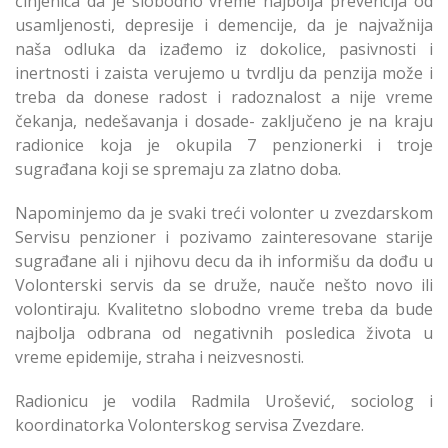
činjenica da je slobodno vreme najbolja prevencija od
usamljenosti, depresije i demencije, da je najvažnija
naša odluka da izađemo iz dokolice, pasivnosti i
inertnosti i zaista verujemo u tvrdlju da penzija može i
treba da donese radost i radoznalost a nije vreme
čekanja, nedešavanja i dosade- zaključeno je na kraju
radionice koja je okupila 7 penzionerki i troje
sugrađana koji se spremaju za zlatno doba.
Napominjemo da je svaki treći volonter u zvezdarskom
Servisu penzioner i pozivamo zainteresovane starije
sugrađane ali i njihovu decu da ih informišu da dođu u
Volonterski servis da se druže, nauče nešto novo ili
volontiraju. Kvalitetno slobodno vreme treba da bude
najbolja odbrana od negativnih posledica života u
vreme epidemije, straha i neizvesnosti.
Radionicu je vodila Radmila Urošević, sociolog i
koordinatorka Volonterskog servisa Zvezdare.