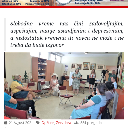
Slobodno vreme nas čini zadovoljnijim,
uspešnijim, manje usamljenim i depresivnim,
a nedostatak vremena ili novca ne može i ne
treba da bude izgovor
21 Avgust 2021
Opštine
,
Zvezdara
884 pregleda