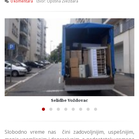
0 komentara
Izvor: Opština Zvezdara
Selidbe Voždovac
Slobodno vreme nas čini zadovoljnijim, uspešnijim,