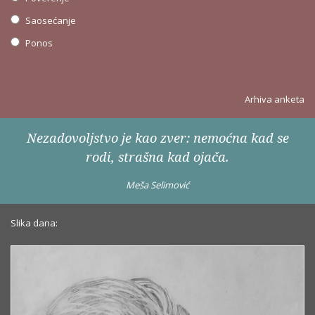
Saosećanje
Ponos
Arhiva anketa
Nezadovoljstvo je kao zver: nemoćna kad se
rodi, strašna kad ojača.
Meša Selimović
Slika dana: