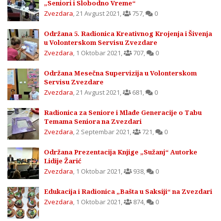
„Seniori i Slobodno Vreme“
Zvezdara
,
21 Avgust 2021
,
757
,
0
Održana 5. Radionica Kreativnog Krojenja i Šivenja
u Volonterskom Servisu Zvezdare
Zvezdara
,
1 Oktobar 2021
,
707
,
0
Održana Mesečna Supervizija u Volonterskom
Servisu Zvezdare
Zvezdara
,
21 Avgust 2021
,
681
,
0
Radionica za Seniore i Mlađe Generacije o Tabu
Temama Seniora na Zvezdari
Zvezdara
,
2 Septembar 2021
,
721
,
0
Održana Prezentacija Knjige „Sužanj“ Autorke
Lidije Žarić
Zvezdara
,
1 Oktobar 2021
,
938
,
0
Edukacija i Radionica „Bašta u Saksiji“ na Zvezdari
Zvezdara
,
1 Oktobar 2021
,
874
,
0