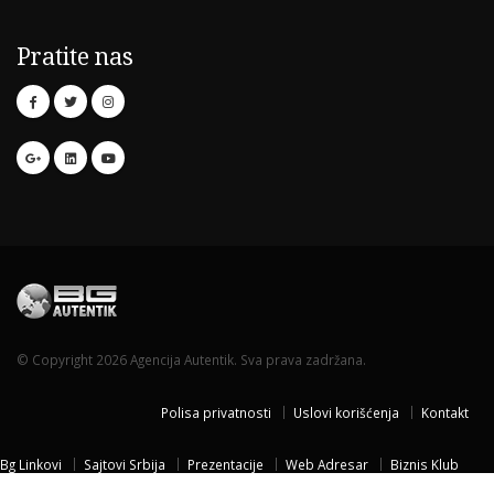
Pratite nas
© Copyright 2026 Agencija Autentik. Sva prava zadržana.
Polisa privatnosti
Uslovi korišćenja
Kontakt
Bg Linkovi
Sajtovi Srbija
Prezentacije
Web Adresar
Biznis Klub
Naissus Niš
Dom za stare
Temisvar Izlet