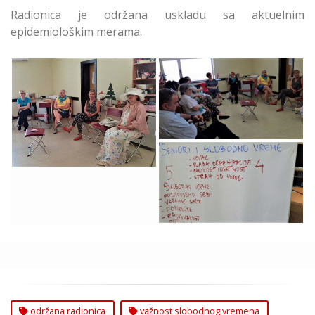
Radionica je održana uskladu sa aktuelnim
epidemiološkim merama.
Radionica o Važnosti i
Održana Radionica o
Sadržajima Slobodnog
Važnosti i Sadržajima
Vremena
Slobodnog Vremena
Održana Radionica o
Važnosti i Sadržajima
Slobodnog Vremena
Zvezdara
održana radionica
važnost slobodnog vremena