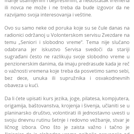
manje usamljenim i depresivnim, a nedostatak vremena
ili novca ne može i ne treba da bude izgovor da ne
razvijamo svoja interesovanja i veštine.
Ovo su samo neke od poruka koje su se čule danas na
radionici održanoj u Volonterskom servisu Zvezdare na
temu „Seniori i slobodno vreme“. Tema nije slučano
odabrana jer iskustvo Servisa svedoči da stariji
sugrađani često ne razlikuju svoje slobodno vreme u
penzionerskim danima, da imaju predrasude kada je reč
o važnosti vremena koje treba da posvetimo samo sebi,
bez dece, unuka ili supružnika i osvakodnevnih
obaveza u kući.
Da li ćete upisati kurs jezika, joge, pilatesa, kompjutera,
origamija, baštovanstva, krojenja i šivenja, učlaniti se u
planinarsko društvo, volontirati ili jednostavno uvesti u
svoju dnevnu rutinu šetnje i redovno vežbanje, stvar je
ličnog izbora. Ono što je zaista važno i tačno je