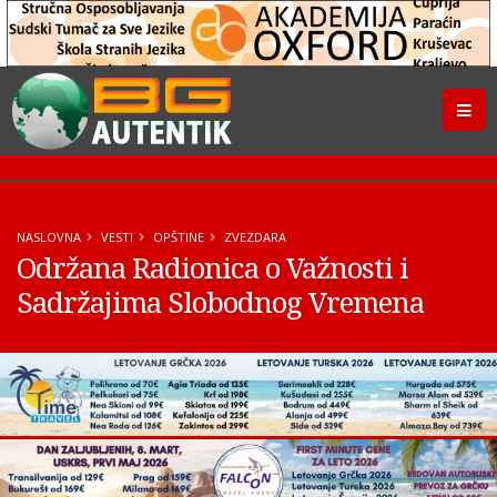
NASLOVNA
VESTI
OPŠTINE
ZVEZDARA
Održana Radionica o Važnosti i
Sadržajima Slobodnog Vremena