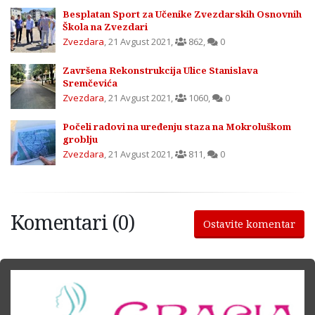
Besplatan Sport za Učenike Zvezdarskih Osnovnih
Škola na Zvezdari
Zvezdara
,
21 Avgust 2021
,
862
,
0
Završena Rekonstrukcija Ulice Stanislava
Sremčevića
Zvezdara
,
21 Avgust 2021
,
1060
,
0
Počeli radovi na uređenju staza na Mokroluškom
groblju
Zvezdara
,
21 Avgust 2021
,
811
,
0
Komentari (0)
Ostavite komentar