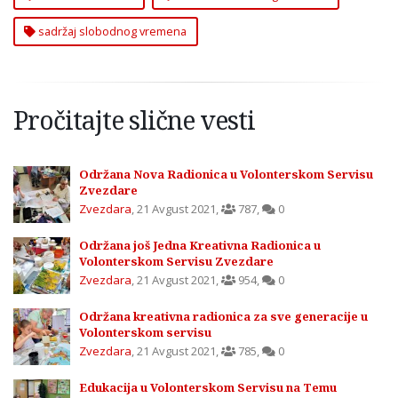
sadržaj slobodnog vremena
Pročitajte slične vesti
Održana Nova Radionica u Volonterskom Servisu
Zvezdare
Zvezdara
,
21 Avgust 2021
,
787
,
0
Održana još Jedna Kreativna Radionica u
Volonterskom Servisu Zvezdare
Zvezdara
,
21 Avgust 2021
,
954
,
0
Održana kreativna radionica za sve generacije u
Volonterskom servisu
Zvezdara
,
21 Avgust 2021
,
785
,
0
Edukacija u Volonterskom Servisu na Temu