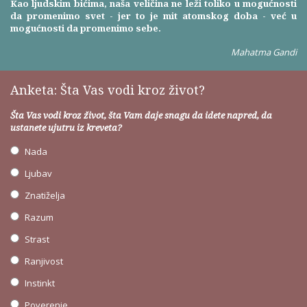
Kao ljudskim bićima, naša veličina ne leži toliko u mogućnosti
da promenimo svet - jer to je mit atomskog doba - već u
mogućnosti da promenimo sebe.
Mahatma Gandi
Anketa: Šta Vas vodi kroz život?
Šta Vas vodi kroz život, šta Vam daje snagu da idete napred, da
ustanete ujutru iz kreveta?
Nada
Ljubav
Znatiželja
Razum
Strast
Ranjivost
Instinkt
Poverenje