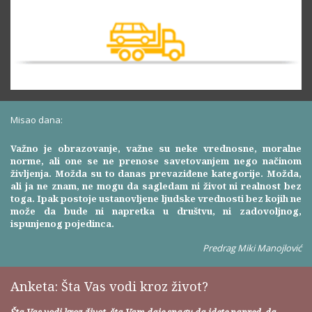
Misao dana:
Važno je obrazovanje, važne su neke vrednosne, moralne
norme, ali one se ne prenose savetovanjem nego načinom
življenja. Možda su to danas prevaziđene kategorije. Možda,
ali ja ne znam, ne mogu da sagledam ni život ni realnost bez
toga. Ipak postoje ustanovljene ljudske vrednosti bez kojih ne
može da bude ni napretka u društvu, ni zadovoljnog,
ispunjenog pojedinca.
Predrag Miki Manojlović
Anketa: Šta Vas vodi kroz život?