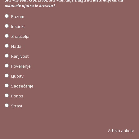
Šta Vas vodi kroz život, šta Vam daje snagu da idete napred, da
ustanete ujutru iz kreveta?
Razum
Instinkt
Znatiželja
Nada
Ranjivost
Poverenje
Ljubav
Saosećanje
Ponos
Strast
Arhiva anketa