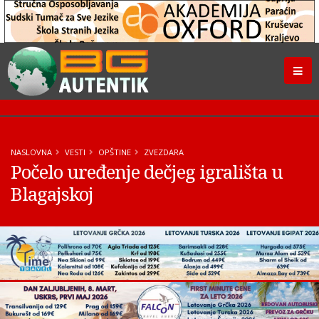
NASLOVNA
VESTI
OPŠTINE
ZVEZDARA
Počelo uređenje dečjeg igrališta u
Blagajskoj