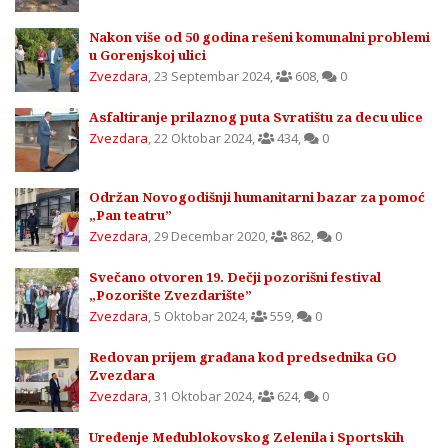
Nakon više od 50 godina rešeni komunalni problemi
u Gorenjskoj ulici
Zvezdara
,
23 Septembar 2024
,
608
,
0
Asfaltiranje prilaznog puta Svratištu za decu ulice
Zvezdara
,
22 Oktobar 2024
,
434
,
0
Održan Novogodišnji humanitarni bazar za pomoć
„Pan teatru”
Zvezdara
,
29 Decembar 2020
,
862
,
0
Svečano otvoren 19. Dečji pozorišni festival
„Pozorište Zvezdarište”
Zvezdara
,
5 Oktobar 2024
,
559
,
0
Redovan prijem građana kod predsednika GO
Zvezdara
Zvezdara
,
31 Oktobar 2024
,
624
,
0
Uređenje Međublokovskog Zelenila i Sportskih