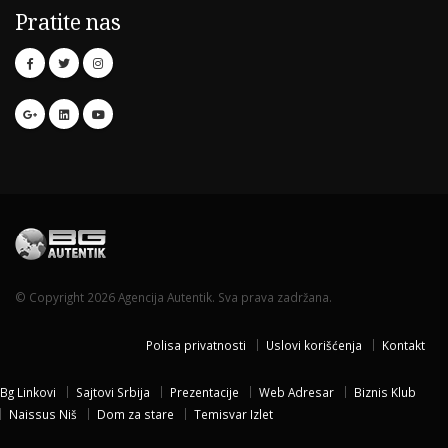
Pratite nas
© Copyright 2026 Agencija Autentik. Sva prava zadržana.
Polisa privatnosti
Uslovi korišćenja
Kontakt
Bg Linkovi
Sajtovi Srbija
Prezentacije
Web Adresar
Biznis Klub
Naissus Niš
Dom za stare
Temisvar Izlet