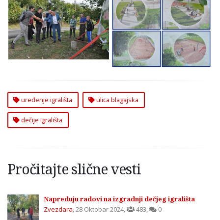
Uređenje dečjeg
Uređenje dečjeg
igrališta u Blagajskoj
igrališta u Blagajskoj
Zvezdara
uređenje igrališta
ulica blagajska
dečije igrališta
Pročitajte slične vesti
Napreduju radovi na izgradnji dečjeg igrališta
Zvezdara
,
28 Oktobar 2024
,
483
,
0