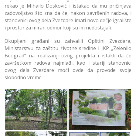
rekao je Mihailo Dosković i istakao da mu pričinjava
zadovoljstvo što zna da će, nakon završenih radova, i
stanovnici ovog dela Zvezdare imati novo dečje igralište
i prostor za miran odmor koji su im nedostajali.
Okupljeni građani su zahvalili Opštini Zvezdara,
Ministarstvu za zaštitu životne sredine i JKP „Zelenilo
Beograd” na realizaciji ovog projekta i istakli da će
završetkom radova najmlađi, kao i stariji stanovnici
ovog dela Zvezdare moći ovde da provode svoje
slobodno vreme.
Počelo uređenje
Počelo uređenje
dečjeg igrališta u
dečjeg igrališta u
Blagajskoj Zvezdara
Blagajskoj