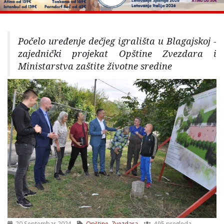
Počelo uređenje dečjeg igrališta u Blagajskoj -
zajednički projekat Opštine Zvezdara i
Ministarstva zaštite životne sredine
20 Septembar 2024
Opštine
,
Zvezdara
495 pregleda