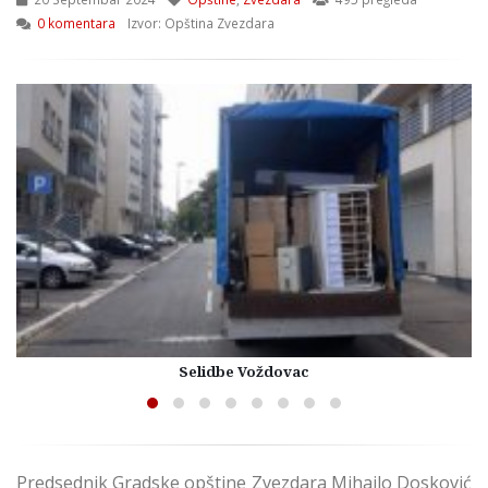
0 komentara
Izvor: Opština Zvezdara
Selidbe Voždovac
Predsednik Gradske opštine Zvezdara Mihailo Dosković