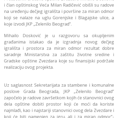
i član opštinskog Veća Milan Radičević obišli su radove
na uređenju dečjeg igrališta i površine za miran odmor
koji se nalaze na uglu Gorenjske i Blagajske ulice, a
koje izvodi JKP „Zelenilo Beograd”.
Mihailo Dosković je u razgovoru sa okupljenim
građanima istakao da je izgradnja novog dečjeg
igrališta i prostora za miran odmor rezultat dobre
saradnje Ministarstva za zaštitu životne sredine i
Gradske opštine Zvezdara koje su finansijski podržale
realizaciju ovog projekta.
Uz saglasnost Sekretarijata za stambene i komunalne
poslove Grada Beograda, JKP „Zelenilo Beograd”
započelo je radove završetkom kojih će stanovnici ovog
dela opštine dobiti prostor koji će moći da koriste
najmlađi, kao i najstariji stanovnici ovog dela Zvezdare i
koji će biti namenjen za igru, ali i za miran odmor”-