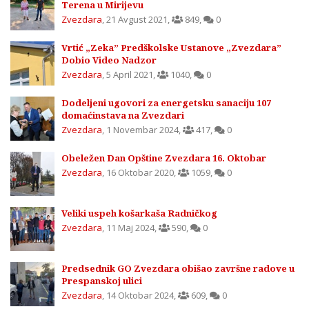
Terena u Mirijevu
Zvezdara
,
21 Avgust 2021
,
849
,
0
Vrtić „Zeka” Predškolske Ustanove „Zvezdara”
Dobio Video Nadzor
Zvezdara
,
5 April 2021
,
1040
,
0
Dodeljeni ugovori za energetsku sanaciju 107
domaćinstava na Zvezdari
Zvezdara
,
1 Novembar 2024
,
417
,
0
Obeležen Dan Opštine Zvezdara 16. Oktobar
Zvezdara
,
16 Oktobar 2020
,
1059
,
0
Veliki uspeh košarkaša Radničkog
Zvezdara
,
11 Maj 2024
,
590
,
0
Predsednik GO Zvezdara obišao završne radove u
Prespanskoj ulici
Zvezdara
,
14 Oktobar 2024
,
609
,
0