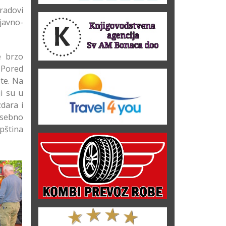
radovi
javno-
e brzo
 Pored
šte. Na
i su u
dara i
osebno
pština
tu za
i