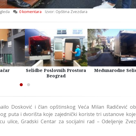
gleda
0 komentara
Izvor: Opština Zvezdara
račar
Selidbe Poslovnih Prostora
Međunarodne Seli
Beograd
ilo Dosković i član opštinskog Veća Milan Radičević obi
nog puta i dvorišta koje zajednički koriste tri ustanove koj
decu ulice, Gradski Centar za socijalni rad – Odeljenje Zve