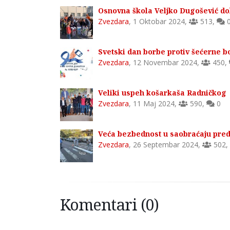
Osnovna škola Veljko Dugošević dob
Zvezdara
,
1 Oktobar 2024
,
513
,
Svetski dan borbe protiv šećerne b
Zvezdara
,
12 Novembar 2024
,
450
,
Veliki uspeh košarkaša Radničkog
Zvezdara
,
11 Maj 2024
,
590
,
0
Veća bezbednost u saobraćaju pred
Zvezdara
,
26 Septembar 2024
,
502
,
Komentari (0)