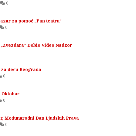
0
bazar za pomoć „Pan teatru”
0
e „Zvezdara” Dobio Video Nadzor
u za decu Beograda
0
. Oktobar
0
r, Međunarodni Dan Ljudskih Prava
0