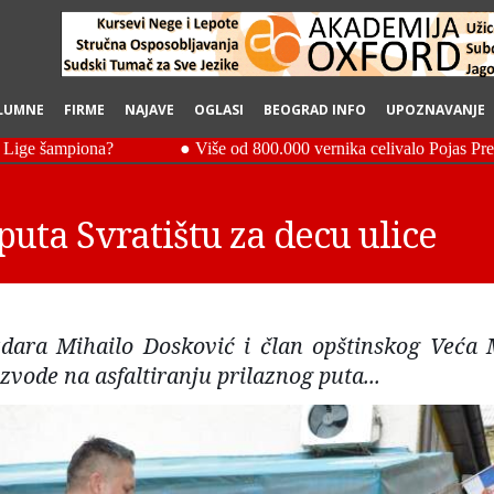
LUMNE
FIRME
NAJAVE
OGLASI
BEOGRAD INFO
UPOZNAVANJE
puta Svratištu za decu ulice
dara Mihailo Dosković i član opštinskog Veća 
izvode na asfaltiranju prilaznog puta...