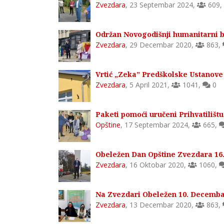
Zvezdara
,
23 Septembar 2024
,
609
,
Održan Novogodišnji humanitarni 
Zvezdara
,
29 Decembar 2020
,
863
,
Vrtić „Zeka” Predškolske Ustanov
Zvezdara
,
5 April 2021
,
1041
,
0
Paketi pomoći uručeni Prihvatilišt
Opštine
,
17 Septembar 2024
,
665
,
Obeležen Dan Opštine Zvezdara 16
Zvezdara
,
16 Oktobar 2020
,
1060
,
Na Zvezdari Obeležen 10. Decemba
Zvezdara
,
13 Decembar 2020
,
863
,