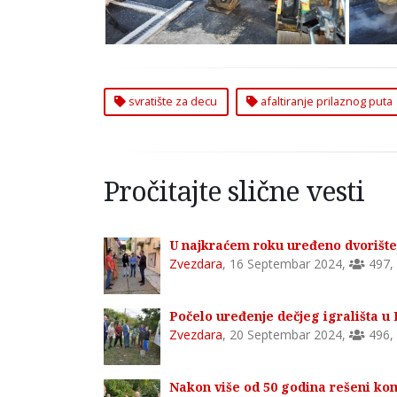
svratište za decu
afaltiranje prilaznog puta
Pročitajte slične vesti
U najkraćem roku uređeno dvorište 
Zvezdara
,
16 Septembar 2024
,
497
,
Počelo uređenje dečjeg igrališta u 
Zvezdara
,
20 Septembar 2024
,
496
,
Nakon više od 50 godina rešeni kom