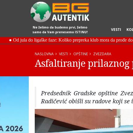
Ne želimo da budemo prvi, želimo
VESTI
KO
samo da Vam prenesemo ISTINU!
NASLOVNA
VESTI
OPŠTINE
ZVEZDARA
Asfaltiranje prilaznog 
Predsednik Gradske opštine Zvez
Radičević obišli su radove koji se 