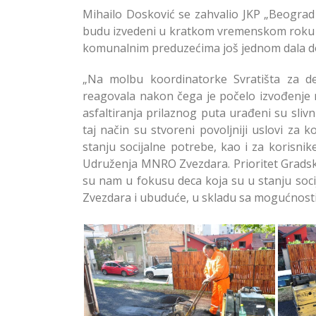
Mihailo Dosković se zahvalio JKP „Beograd
budu izvedeni u kratkom vremenskom roku i 
komunalnim preduzećima još jednom dala do
„Na molbu koordinatorke Svratišta za d
reagovala nakon čega je počelo izvođenje r
asfaltiranja prilaznog puta urađeni su sliv
taj način su stvoreni povoljniji uslovi za
stanju socijalne potrebe, kao i za korisni
Udruženja MNRO Zvezdara. Prioritet Gradsk
su nam u fokusu deca koja su u stanju soci
Zvezdara i ubuduće, u skladu sa mogućnost
Asfaltiranje prilaznog puta
Asfa
Svratištu za decu ulice na
S
Zvezdari