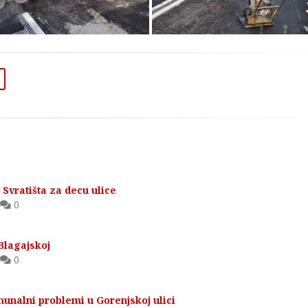
Svratišta za decu ulice
0
Blagajskoj
0
unalni problemi u Gorenjskoj ulici