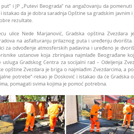
 put” i JP „Putevi Beograda” na angažovanju da pomenuti 
istakao da je dobra saradnja Opštine sa gradskim javnim i 
bre rezultate.
ecu ulice Nede Marjanović, Gradska opština Zvezdara j
adova na asfalturanju prilaznog puta i uređenju dvorišta.
nici za odvođenje atmosferskih padavina i uređeno je dvori
 korisnike ustanove koja zbrinjava najmlađe Beograđane koj
ke usluga Gradskog Centra za socijalni rad – Odeljenja Zvez
e opštine Zvezdara je briga o najmlađim Zvezdarcima, a p
jalne potrebe”-rekao je Dosković i istakao da će Gradska o
ima, pomagati svima kojima je pomoć potrebna.
ltiranje prilaznog puta
Asfaltiranje puta Svratiš
vratištu za decu ulice
decu ulice na Zvezdar
Zvezdara