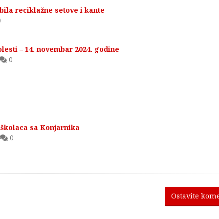
ila reciklažne setove i kante
0
olesti – 14. novembar 2024. godine
0
školaca sa Konjarnika
0
Ostavite kom