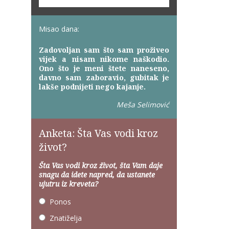
Misao dana:
Zadovoljan sam što sam proživeo
vijek a nisam nikome naškodio.
Ono što je meni štete naneseno,
davno sam zaboravio, gubitak je
lakše podnijeti nego kajanje.
Meša Selimović
Anketa: Šta Vas vodi kroz
život?
Šta Vas vodi kroz život, šta Vam daje
snagu da idete napred, da ustanete
ujutru iz kreveta?
Ponos
Znatiželja