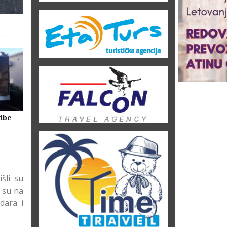
dbe
Selidbe Firme Beograd
Skladištenje Stvari Beogr
Magacin Lagerovanje
šli su
e su na
zdara i