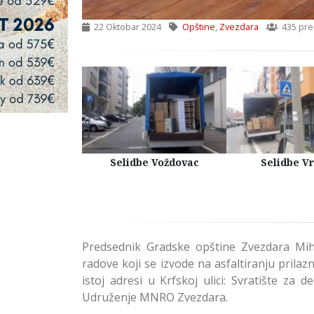
22 Oktobar 2024
Opštine
,
Zvezdara
435 pre
Kuća Beograd
Selidbe Voždovac
Selidbe V
Predsednik Gradske opštine Zvezdara Miha
radove koji se izvode na asfaltiranju prilaz
istoj adresi u Krfskoj ulici: Svratište za 
Udruženje MNRO Zvezdara.