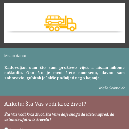
Misao dana:
Zadovoljan sam što sam proživeo vijek a nisam nikome
naškodio. Ono što je meni štete naneseno, davno sam
zaboravio, gubitak je lakše podnijeti nego kajanje.
Meša Selimović
Anketa: Šta Vas vodi kroz život?
Šta Vas vodi kroz život, šta Vam daje snagu da idete napred, da
ustanete ujutru iz kreveta?