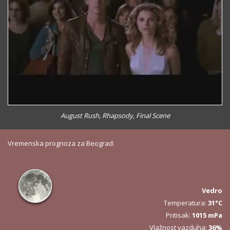
August Rush, Rhapsody, Final Scene
Vremenska prognoza za Beograd:
Vedro
Temperatura:
31°C
Pritisak:
1015 mPa
Vlažnost vazduha:
36%