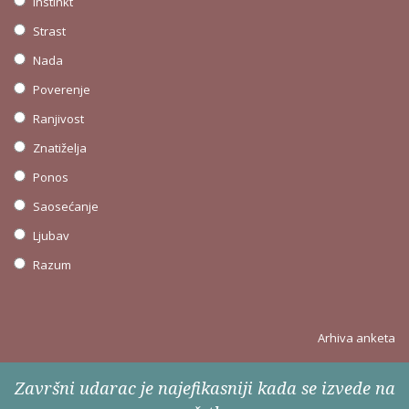
Instinkt
Strast
Nada
Poverenje
Ranjivost
Znatiželja
Ponos
Saosećanje
Ljubav
Razum
Arhiva anketa
Završni udarac je najefikasniji kada se izvede na