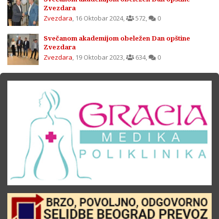
Zvezdara
Zvezdara
,
16 Oktobar 2024
,
572
,
0
Svečanom akademijom obeležen Dan opštine
Zvezdara
Zvezdara
,
19 Oktobar 2023
,
634
,
0