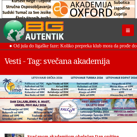
Vesti - Tag: svečana akademija
Svečanom akademijom obeležen Dan opštine