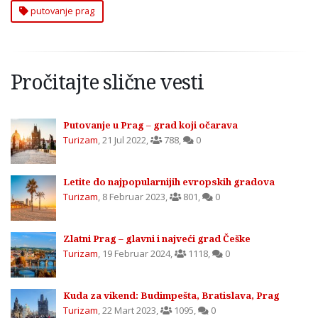
putovanje prag
Pročitajte slične vesti
Putovanje u Prag – grad koji očarava
Turizam
,
21 Jul 2022
,
788
,
0
Letite do najpopularnijih evropskih gradova
Turizam
,
8 Februar 2023
,
801
,
0
Zlatni Prag – glavni i najveći grad Češke
Turizam
,
19 Februar 2024
,
1118
,
0
Kuda za vikend: Budimpešta, Bratislava, Prag
Turizam
,
22 Mart 2023
,
1095
,
0