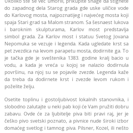
Ukoliko ste se već umorili, prikupite snage da stignete
do zapadnog dela Starog grada gde uske uličice vode
do Karlovog mosta, najpoznatijeg i najvećeg mosta koji
spaja Stari grad sa Malom stranom. Sa šesnaest lukova
i baroknim skulpturama, Karlov most predstavlja
simbol grada. Za Karlov most i statuu Svetog Jovana
Nepomuka se vezuje i legenda. Kada ugledate krst sa
pet zvezdica na levom parapetu mosta, dodirnite ga. To
je tačka gde je sveštenika 1383. godine kralj bacio u
vodu, a kada je vreća u kojoj se nalazio dodirnula
površinu, na njoj su se pojavile zvezde. Legenda kaže
da treba da dodirnete krst i zvezde levom rukom i
poželite želju.
Osetite toplinu i gostoljubivost lokalnih stanovnika, i
slobodno zalutajte u neki pab koji će Vam pružiti dobru
zabavu. Ovde će za ljubitelje piva biti pravi raj, jer je
češko pivo svetski poznato, a pivnice nude široki izbor
domaćeg svetlog i tamnog piva. Pilsner, Kozel, ili nešto