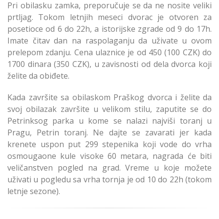
Pri obilasku zamka, preporučuje se da ne nosite veliki
prtljag. Tokom letnjih meseci dvorac je otvoren za
posetioce od 6 do 22h, a istorijske zgrade od 9 do 17h.
Imate čitav dan na raspolaganju da uživate u ovom
prelepom zdanju. Cena ulaznice je od 450 (100 CZK) do
1700 dinara (350 CZK), u zavisnosti od dela dvorca koji
želite da obiđete.
Kada završite sa obilaskom Praškog dvorca i želite da
svoj obilazak završite u velikom stilu, zaputite se do
Petrinksog parka u kome se nalazi najviši toranj u
Pragu, Petrin toranj. Ne dajte se zavarati jer kada
krenete uspon put 299 stepenika koji vode do vrha
osmougaone kule visoke 60 metara, nagrada će biti
veličanstven pogled na grad. Vreme u koje možete
uživati u pogledu sa vrha tornja je od 10 do 22h (tokom
letnje sezone).