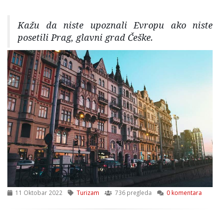
Kažu da niste upoznali Evropu ako niste
posetili Prag, glavni grad Češke.
11 Oktobar 2022
Turizam
736 pregleda
0 komentara