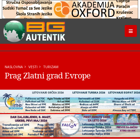
NASLOVNA
VESTI
TURIZAM
Prag Zlatni grad Evrope