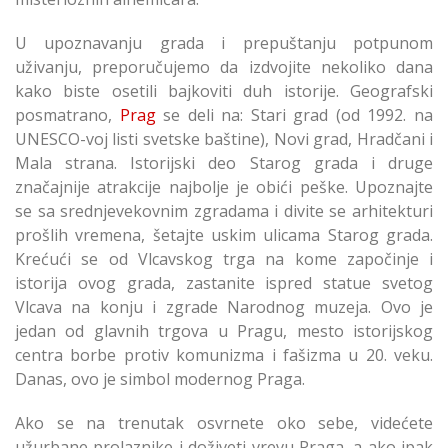
U upoznavanju grada i prepuštanju potpunom
uživanju, preporučujemo da izdvojite nekoliko dana
kako biste osetili bajkoviti duh istorije. Geografski
posmatrano,
Prag
se deli na: Stari grad (od 1992. na
UNESCO-voj listi svetske baštine), Novi grad, Hradčani i
Mala strana. Istorijski deo Starog grada i druge
značajnije atrakcije najbolje je obići peške. Upoznajte
se sa srednjevekovnim zgradama i divite se arhitekturi
prošlih vremena, šetajte uskim ulicama Starog grada.
Krećući se od Vlcavskog trga na kome započinje i
istorija ovog grada, zastanite ispred statue svetog
Vlcava na konju i zgrade Narodnog muzeja. Ovo je
jedan od glavnih trgova u Pragu, mesto istorijskog
centra borbe protiv komunizma i fašizma u 20. veku.
Danas, ovo je simbol modernog Praga.
Ako se na trenutak osvrnete oko sebe, videćete
užurbane prolaznike i doživeti vrevu Praga, a ako ipak