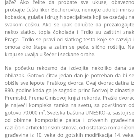
jače? Ako želite da probate sve ukuse, obavezno
probajte češki liker Becherovku, nemojte odoleti mirisu
kobasica, gulaša i drugih specijaliteta koji se osećaju na
svakom ćošku. Ako se ipak odlučite da prezalogajite
nešto slatko, topla čokolada i Trdlo su zaštitni znak
Praga. Trdlo se pravi od slatkog testa koje se razvija i
omota oko štapa a zatim se peče, slično roštilju. Na
kraju se uvalja u šećer i seckane orahe.
Na početku rekosmo da izdvojite nekoliko dana za
obilazak. Gotovo čitav jedan dan je potreban da bi se
obišle sve lepote Praškog dvorca. Ovaj dvorac datira iz
880. godine kada ga je sagadio princ Borivoj iz dinastije
Premislid. Prema Ginisovoj knjizi rekorda, Praški dvorac
je najveći kompleks zamka na svetu, sa površinom od
gotovo 70.000 m². Svetska baština UNESKO-a, sastoji se
od obimne kompozicije palata i crkvenih građevina
različitih arhitektonskih stilova, od ostataka romaničkih
građevina iz 10. veka do gotskih modifikacija 14. veka.