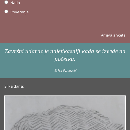
Nada
Poverenje
Arhiva anketa
Završni udarac je najefikasniji kada se izvede na
početku.
Srba Pavlović
Slika dana: