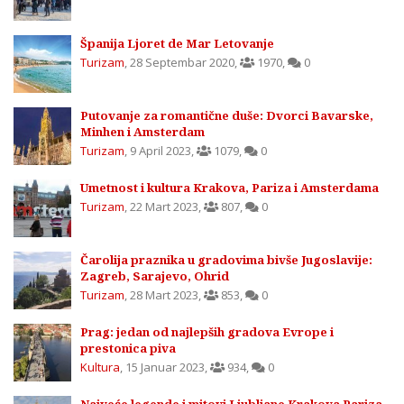
Španija Ljoret de Mar Letovanje
Turizam
,
28 Septembar 2020
,
1970
,
0
Putovanje za romantične duše: Dvorci Bavarske,
Minhen i Amsterdam
Turizam
,
9 April 2023
,
1079
,
0
Umetnost i kultura Krakova, Pariza i Amsterdama
Turizam
,
22 Mart 2023
,
807
,
0
Čarolija praznika u gradovima bivše Jugoslavije:
Zagreb, Sarajevo, Ohrid
Turizam
,
28 Mart 2023
,
853
,
0
Prag: jedan od najlepših gradova Evrope i
prestonica piva
Kultura
,
15 Januar 2023
,
934
,
0