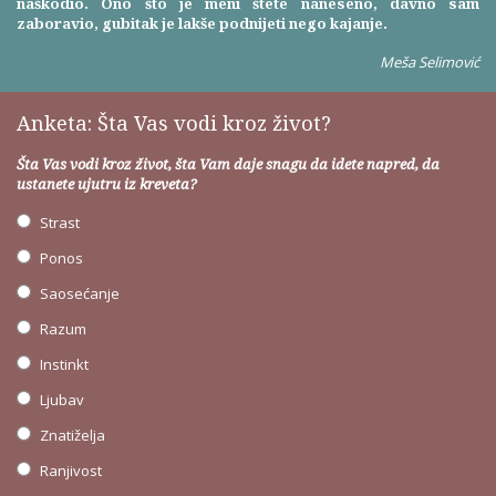
naškodio. Ono što je meni štete naneseno, davno sam
zaboravio, gubitak je lakše podnijeti nego kajanje.
Meša Selimović
Anketa: Šta Vas vodi kroz život?
Šta Vas vodi kroz život, šta Vam daje snagu da idete napred, da
ustanete ujutru iz kreveta?
Strast
Ponos
Saosećanje
Razum
Instinkt
Ljubav
Znatiželja
Ranjivost