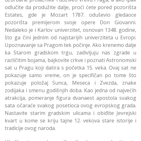
odlučite da produžite dalje, proći ćete pored pozorišta
Estates, gde je Mozart 1787. oduševio gledaoce
pozorišta premijerom svoje opere Don Giovanni.
Nedaleko je i Karlov univerzitet, osnovan 1348. godine,
što ga čini jednim od najstarijih univerziteta u Evropi.
Upoznavanje sa Pragom tek počinje. Ako krenemo dalje
ka Starom gradskom trgu, zadivljuju nas zgrade u
različitim bojama, bajkovite crkve i poznati Astronomski
sat u Pragu koji datira s početka 15. veka. Ovaj sat ne
pokazuje samo vreme, on je specifičan po tome što
pokazuje položaj Sunca, Meseca i Zvezda, znake
zodijaka i smenu godišnjih doba. Kao jedna od najvećih
atrakcija, pomeranje figura dvanaest apostola svakog
sata očaraće svakog posetioca ovog evropskog grada.
Nastavite starim gradskim ulicama i obiđite Jevrejski
kvart u kome se kriju tajne 12. vekova stare istorije i
tradicije ovog naroda.