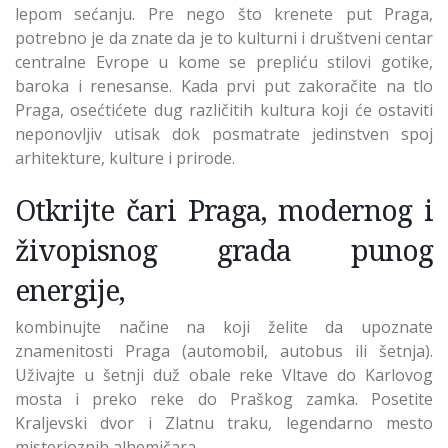
lepom sećanju. Pre nego što krenete put Praga,
potrebno je da znate da je to kulturni i društveni centar
centralne Evrope u kome se prepliću stilovi gotike,
baroka i renesanse. Kada prvi put zakoračite na tlo
Praga, osećtićete dug različitih kultura koji će ostaviti
neponovljiv utisak dok posmatrate jedinstven spoj
arhitekture, kulture i prirode.
Otkrijte čari Praga, modernog i
živopisnog grada punog
energije,
kombinujte načine na koji želite da upoznate
znamenitosti Praga (automobil, autobus ili šetnja).
Uživajte u šetnji duž obale reke Vltave do Karlovog
mosta i preko reke do Praškog zamka. Posetite
Kraljevski dvor i Zlatnu traku, legendarno mesto
misterioznih alhemičara.