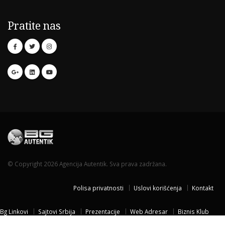
Pratite nas
© Copyright 2026 Agencija Autentik. Sva prava zadržana.
Polisa privatnosti
Uslovi korišćenja
Kontakt
Bg Linkovi
Sajtovi Srbija
Prezentacije
Web Adresar
Biznis Klub
Naissus Niš
Dom za stare
Temisvar Izlet