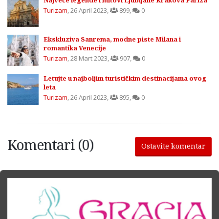
Najveće legende i mitovi Ljubljane Krakova Pariza
Turizam
,
26 April 2023
,
899
,
0
Ekskluziva Sanrema, modne piste Milana i
romantika Venecije
Turizam
,
28 Mart 2023
,
907
,
0
Letujte u najboljim turističkim destinacijama ovog
leta
Turizam
,
26 April 2023
,
895
,
0
Komentari (0)
Ostavite komentar