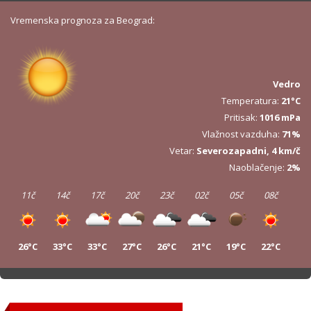
Vremenska prognoza za Beograd:
Vedro
Temperatura:
21°C
Pritisak:
1016 mPa
Vlažnost vazduha:
71%
Vetar:
Severozapadni, 4 km/č
Naoblačenje:
2%
11č
14č
17č
20č
23č
02č
05č
08č
26°C
33°C
33°C
27°C
26°C
21°C
19°C
22°C
11č
14č
17č
20č
23č
02č
05č
08č