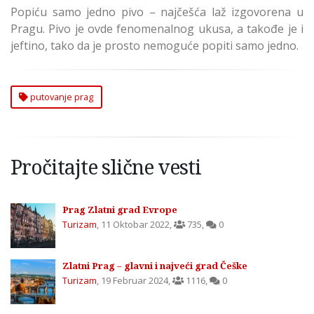
Popiću samo jedno pivo – najčešća laž izgovorena u
Pragu. Pivo je ovde fenomenalnog ukusa, a takođe je i
jeftino, tako da je prosto nemoguće popiti samo jedno.
putovanje prag
Pročitajte slične vesti
Prag Zlatni grad Evrope
Turizam
,
11 Oktobar 2022
,
735
,
0
Zlatni Prag – glavni i najveći grad Češke
Turizam
,
19 Februar 2024
,
1116
,
0