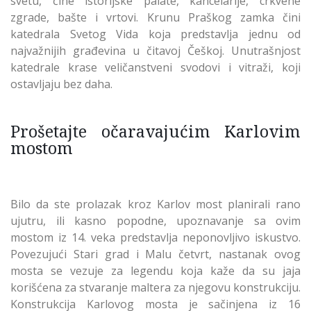
svetu, čine istorijske palate, kancelarije, crkvene
zgrade, bašte i vrtovi. Krunu Praškog zamka čini
katedrala Svetog Vida koja predstavlja jednu od
najvažnijih građevina u čitavoj Češkoj. Unutrašnjost
katedrale krase veličanstveni svodovi i vitraži, koji
ostavljaju bez daha.
Prošetajte očaravajućim Karlovim
mostom
Bilo da ste prolazak kroz Karlov most planirali rano
ujutru, ili kasno popodne, upoznavanje sa ovim
mostom iz 14. veka predstavlja neponovljivo iskustvo.
Povezujući Stari grad i Malu četvrt, nastanak ovog
mosta se vezuje za legendu koja kaže da su jaja
korišćena za stvaranje maltera za njegovu konstrukciju.
Konstrukcija Karlovog mosta je sačinjena iz 16