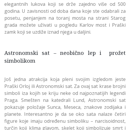
elegantnih lukova koji se drže zajedno više od 500
godina. U zavisnosti od doba dana koje ste odabrali za
posetu, penjanjem na toranj mosta na strani Starog
grada možete uživati u pogledu Karlov most i Praški
zamk koji se uzdiže iznad njega u daljini.
Astronomski sat – neobično lep i prožet
simbolikom
Još jedna atrakcija koja pleni svojim izgledom jeste
Praški Orloj ili Astronomski sat. Za ovaj sat krase brojni
simboli iza kojih se kriju neke od najpoznatijih legendi
Praga. Smešten na katedrali Lund, Astronomski sat
pokazuje položaje Sunca, Meseca, znakove zodijaka i
planete. Interesantno je da se oko sata nalaze četiri
figure koje imaju određenu simboliku – narcisoidnost,
turčin koji klima glavom, skelet koji simbolizuje smrt i