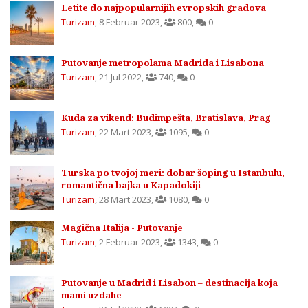
Letite do najpopularnijih evropskih gradova
Turizam
,
8 Februar 2023
,
800
,
0
Putovanje metropolama Madrida i Lisabona
Turizam
,
21 Jul 2022
,
740
,
0
Kuda za vikend: Budimpešta, Bratislava, Prag
Turizam
,
22 Mart 2023
,
1095
,
0
Turska po tvojoj meri: dobar šoping u Istanbulu,
romantična bajka u Kapadokiji
Turizam
,
28 Mart 2023
,
1080
,
0
Magična Italija - Putovanje
Turizam
,
2 Februar 2023
,
1343
,
0
Putovanje u Madrid i Lisabon – destinacija koja
mami uzdahe