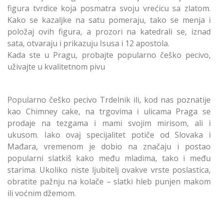
figura tvrdice koja posmatra svoju vrećicu sa zlatom.
Kako se kazaljke na satu pomeraju, tako se menja i
položaj ovih figura, a prozori na katedrali se, iznad
sata, otvaraju i prikazuju Isusa i 12 apostola.
Kada ste u Pragu, probajte popularno češko pecivo,
uživajte u kvalitetnom pivu
Popularno češko pecivo Trdelnik ili, kod nas poznatije
kao Chimney cake, na trgovima i ulicama Praga se
prodaje na tezgama i mami svojim mirisom, ali i
ukusom. Iako ovaj specijalitet potiče od Slovaka i
Mađara, vremenom je dobio na značaju i postao
popularni slatkiš kako među mladima, tako i među
starima. Ukoliko niste ljubitelj ovakve vrste poslastica,
obratite pažnju na kolače – slatki hleb punjen makom
ili voćnim džemom.