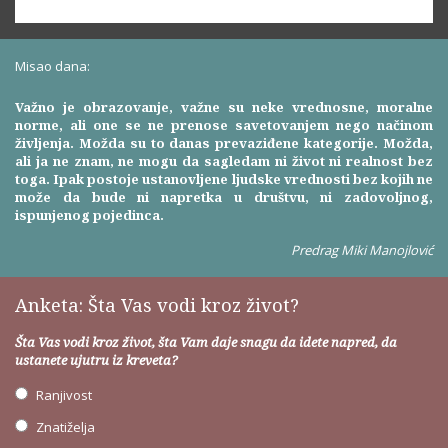
Misao dana:
Važno je obrazovanje, važne su neke vrednosne, moralne
norme, ali one se ne prenose savetovanjem nego načinom
življenja. Možda su to danas prevaziđene kategorije. Možda,
ali ja ne znam, ne mogu da sagledam ni život ni realnost bez
toga. Ipak postoje ustanovljene ljudske vrednosti bez kojih ne
može da bude ni napretka u društvu, ni zadovoljnog,
ispunjenog pojedinca.
Predrag Miki Manojlović
Anketa: Šta Vas vodi kroz život?
Šta Vas vodi kroz život, šta Vam daje snagu da idete napred, da
ustanete ujutru iz kreveta?
Ranjivost
Znatiželja