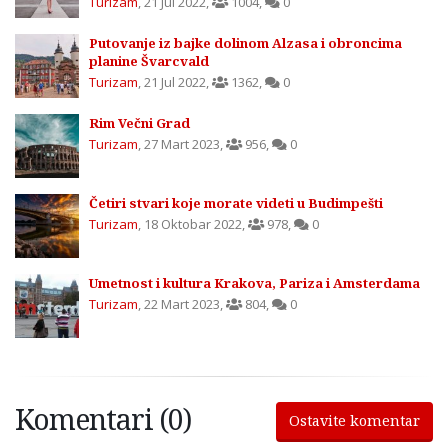
Turizam
,
21 Jul 2022
,
1004
,
0
Putovanje iz bajke dolinom Alzasa i obroncima
planine Švarcvald
Turizam
,
21 Jul 2022
,
1362
,
0
Rim Večni Grad
Turizam
,
27 Mart 2023
,
956
,
0
Četiri stvari koje morate videti u Budimpešti
Turizam
,
18 Oktobar 2022
,
978
,
0
Umetnost i kultura Krakova, Pariza i Amsterdama
Turizam
,
22 Mart 2023
,
804
,
0
Komentari (0)
Ostavite komentar