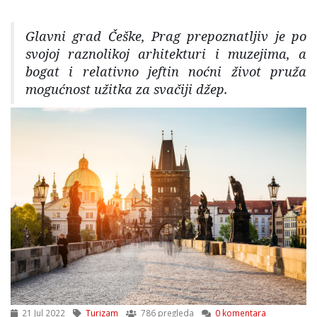
Glavni grad Češke, Prag prepoznatljiv je po
svojoj raznolikoj arhitekturi i muzejima, a
bogat i relativno jeftin noćni život pruža
mogućnost užitka za svačiji džep.
21 Jul 2022
Turizam
786 pregleda
0 komentara