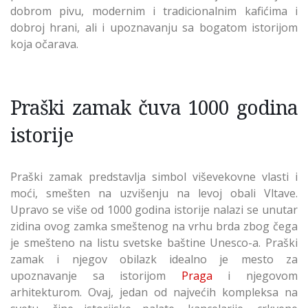
dobrom pivu, modernim i tradicionalnim kafićima i
dobroj hrani, ali i upoznavanju sa bogatom istorijom
koja očarava.
Praški zamak čuva 1000 godina
istorije
Praški zamak predstavlja simbol viševekovne vlasti i
moći, smešten na uzvišenju na levoj obali Vltave.
Upravo se više od 1000 godina istorije nalazi se unutar
zidina ovog zamka smeštenog na vrhu brda zbog čega
je smešteno na listu svetske baštine Unesco-a. Praški
zamak i njegov obilazk idealno je mesto za
upoznavanje sa istorijom
Praga
i njegovom
arhitekturom. Ovaj, jedan od najvećih kompleksa na