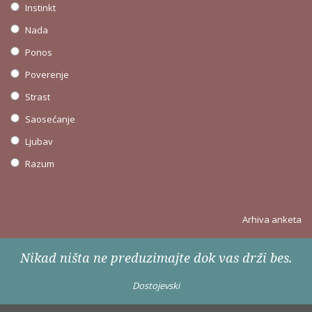
Instinkt
Nada
Ponos
Poverenje
Strast
Saosećanje
Ljubav
Razum
Arhiva anketa
Nikad ništa ne preduzimajte dok vas drži bes.
Dostojevski