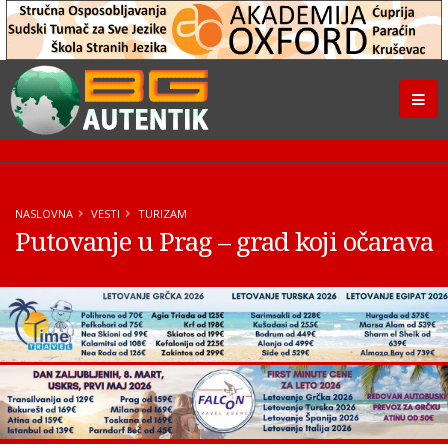
NASLOVNA
VESTI
TURIZAM
Putovanje u Prag – grad koji očarava