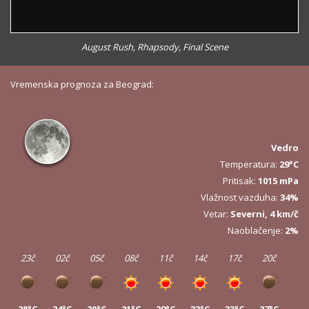
August Rush, Rhapsody, Final Scene
Vremenska prognoza za Beograd:
Vedro
Temperatura:
29°C
Pritisak:
1015 mPa
Vlažnost vazduha:
34%
Vetar:
Severni, 4 km/č
Naoblačenje:
2%
23č
02č
05č
08č
11č
14č
17č
20č
28°C
24°C
20°C
21°C
29°C
33°C
33°C
27°C