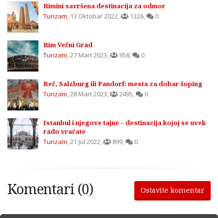
Rimini savršena destinacija za odmor
Turizam
,
13 Oktobar 2022
,
1326
,
0
Rim Večni Grad
Turizam
,
27 Mart 2023
,
958
,
0
Beč, Salzburg ili Pandorf: mesta za dobar šoping
Turizam
,
28 Mart 2023
,
2495
,
0
Istanbul i njegove tajne – destinacija kojoj se uvek
rado vraćate
Turizam
,
21 Jul 2022
,
899
,
0
Komentari (0)
Ostavite komentar