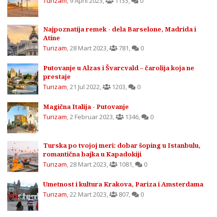
Turizam
,
9 April 2023
,
1133
,
0
Najpoznatija remek - dela Barselone, Madrida i
Atine
Turizam
,
28 Mart 2023
,
781
,
0
Putovanje u Alzas i Švarcvald – čarolija koja ne
prestaje
Turizam
,
21 Jul 2022
,
1203
,
0
Magična Italija - Putovanje
Turizam
,
2 Februar 2023
,
1346
,
0
Turska po tvojoj meri: dobar šoping u Istanbulu,
romantična bajka u Kapadokiji
Turizam
,
28 Mart 2023
,
1081
,
0
Umetnost i kultura Krakova, Pariza i Amsterdama
Turizam
,
22 Mart 2023
,
807
,
0