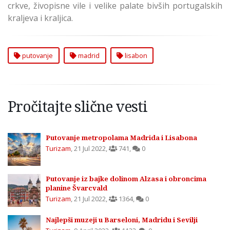
crkve, živopisne vile i velike palate bivših portugalskih
kraljeva i kraljica.
putovanje
madrid
lisabon
Pročitajte slične vesti
Putovanje metropolama Madrida i Lisabona
Turizam
,
21 Jul 2022
,
741
,
0
Putovanje iz bajke dolinom Alzasa i obroncima
planine Švarcvald
Turizam
,
21 Jul 2022
,
1364
,
0
Najlepši muzeji u Barseloni, Madridu i Sevilji