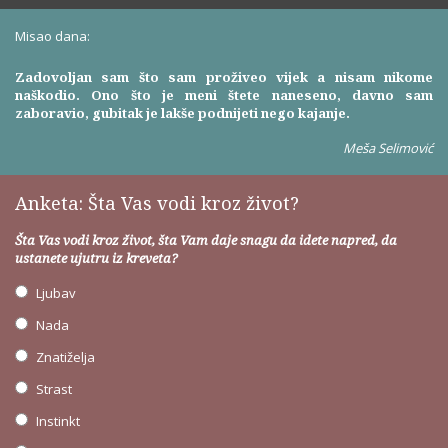
Misao dana:
Zadovoljan sam što sam proživeo vijek a nisam nikome
naškodio. Ono što je meni štete naneseno, davno sam
zaboravio, gubitak je lakše podnijeti nego kajanje.
Meša Selimović
Anketa: Šta Vas vodi kroz život?
Šta Vas vodi kroz život, šta Vam daje snagu da idete napred, da
ustanete ujutru iz kreveta?
Ljubav
Nada
Znatiželja
Strast
Instinkt