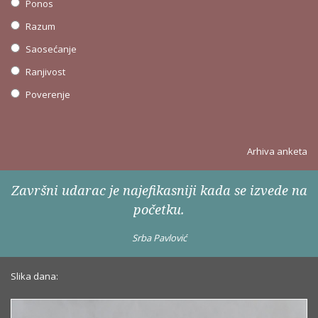
Ponos
Razum
Saosećanje
Ranjivost
Poverenje
Arhiva anketa
Završni udarac je najefikasniji kada se izvede na
početku.
Srba Pavlović
Slika dana: