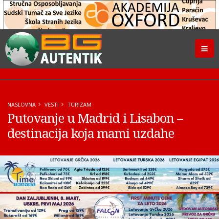
NASLOVNA
VESTI
TURIZAM
Putovanje u Madrid i Lisabon –
destinacija koja mami uzdahe