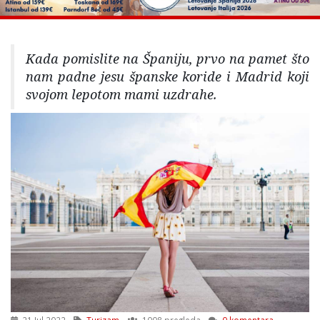
Kada pomislite na Španiju, prvo na pamet što
nam padne jesu španske koride i Madrid koji
svojom lepotom mami uzdrahe.
21 Jul 2022
Turizam
1008 pregleda
0 komentara