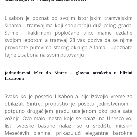
Lisabon je poznat po svojim istorijskim tramvajskim
šinama i tramvajima koji saobraćaju duž celog grada.
Strme i kaldrmom popločane ulice mame uzdahe
svojom lepotom a tramvaj 28 vas poziva da se njime
provozate putevima starog okruga Alfama i upoznate
tajne Lisabona na svom putovanju.
Jednodnevni izlet do Sintre – glavna atrakcija u blizini
Lisabona
Svako ko je posetio Lisabon a nije izdvojio vreme za
obilazak Sintre, propustio je posetu jedinstvenom i
potpuno drugačijem gradu udaljenom oko pola sata
vožnje. Ovo malo mesto koje se nalazi na Unesco-voj
listi svetske baštine nalazi se u središtu mitskih
Mesečevih planina, prikazujući elegantne barokne