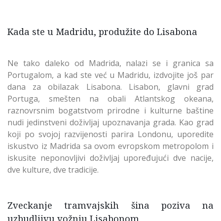
Kada ste u Madridu, produžite do Lisabona
Ne tako daleko od Madrida, nalazi se i granica sa
Portugalom, a kad ste već u Madridu, izdvojite još par
dana za obilazak Lisabona. Lisabon, glavni grad
Portuga, smešten na obali Atlantskog okeana,
raznovrsnim bogatstvom prirodne i kulturne baštine
nudi jedinstveni doživljaj upoznavanja grada. Kao grad
koji po svojoj razvijenosti parira Londonu, uporedite
iskustvo iz Madrida sa ovom evropskom metropolom i
iskusite neponovljivi doživljaj upoređujući dve nacije,
dve kulture, dve tradicije.
Zveckanje tramvajskih šina poziva na
uzbudljivu vožnju Lisabonom