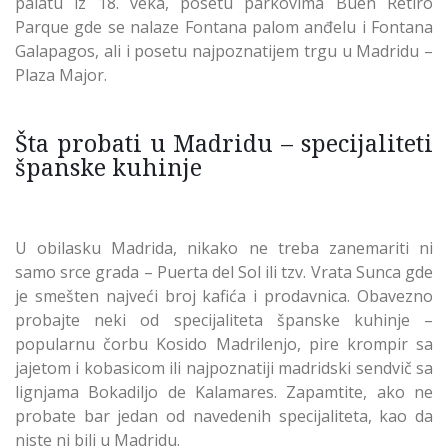
palatu iz 18. veka, posetu parkovima Buen Retiro
Parque gde se nalaze Fontana palom anđelu i Fontana
Galapagos, ali i posetu najpoznatijem trgu u Madridu –
Plaza Major.
Šta probati u Madridu – specijaliteti
španske kuhinje
U obilasku Madrida, nikako ne treba zanemariti ni
samo srce grada – Puerta del Sol ili tzv. Vrata Sunca gde
je smešten najveći broj kafića i prodavnica. Obavezno
probajte neki od specijaliteta španske kuhinje –
popularnu čorbu Kosido Madrilenjo, pire krompir sa
jajetom i kobasicom ili najpoznatiji madridski sendvič sa
lignjama Bokadiljo de Kalamares. Zapamtite, ako ne
probate bar jedan od navedenih specijaliteta, kao da
niste ni bili u Madridu.