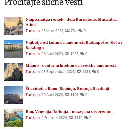
Pročitajte slične vesti
Najpoznatija remek - dela Barselone, Madrida i
Atine
Turizam
,
28 Mart 2023
,
784
,
0
Najbolje od kulture i umetnosti Budimpešte, Beča i
Salzbuga
Turizam
,
26 April 2023
,
1026
,
0
Milano - centar arhitekture i svetske umetnosti
Turizam
,
13 Septembar 2023
,
1181
,
0
Šta videti u Rimu, Riminiju, Bolonji, Sardiniji
Turizam
,
10 April 2023
,
1195
,
0
Rim, Venecija, Bolonja – muzeji na otvorenom
Turizam
,
2 Februar 2023
,
1110
,
0