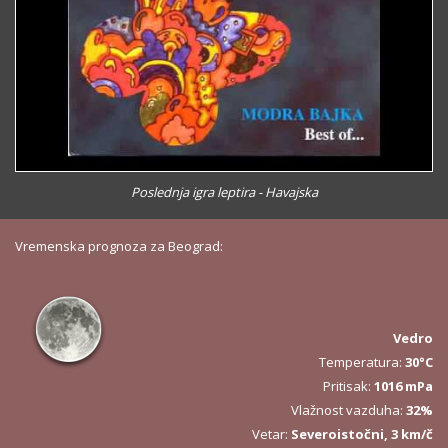
Poslednja igra leptira - Havajska
Vremenska prognoza za Beograd:
Vedro
Temperatura:
30°C
Pritisak:
1016 mPa
Vlažnost vazduha:
32%
Vetar:
Severoistočni, 3 km/č