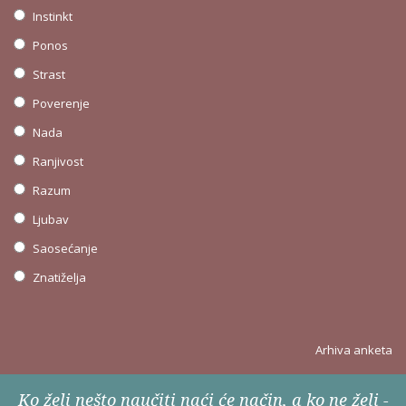
Instinkt
Ponos
Strast
Poverenje
Nada
Ranjivost
Razum
Ljubav
Saosećanje
Znatiželja
Arhiva anketa
Ko želi nešto naučiti naći će način, a ko ne želi -