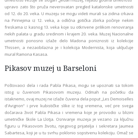
upravo zato što pruža neverovatan pregled katalonske umetnosti
od 12. do 20. veka. U muzeju se mogu videti murali sa zidina crkava
na Pirinejima iz 12. veka, a odlična gotička zbirka počinje nekim
freskama iz kasnog 13. veka koje su otkrivene prilikom renoviranja
nekih palata u gradu sredinom i krajem 20. veka. Muzej Nacionalne
umetnosti ponosno izlaže delo Madona poniznosti iz kolekcije
Thissen, a nezaobilazna je i kolekcija Modernista, koja uključuje
mural Ramona Kasasa.
Pikasov muzej u Barseloni
Poštovaoci dela i rada Pabla Pikasa, mogu se upoznati sa tokom
istog u čuvenom Pikasovom muzeju. Odmah na početku da
istaknemo, ovaj muzej ne izlaže čuvena dela poput „Les Demoiselles
d'Avignon“ i prve kubističke slike iz tog vremena, već pre svega
dočarava život Pabla Pikasa i vremena koje je provodio u blizini
umetničke škole La Llotja. Osnivanje muzeja je vezano za ključnu
figuru u Pikasovom životu, njegovog prijatelja i sekretara Jaumea
Sabartesa, koji je u tu svrhu poklonio sopstvenu kolekciju. Omaž se