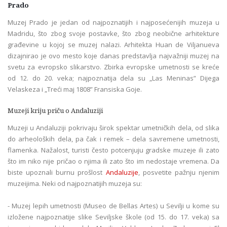
Prado
Muzej Prado je jedan od najpoznatijih i najposećenijih muzeja u
Madridu, što zbog svoje postavke, što zbog neobične arhitekture
građevine u kojoj se muzej nalazi. Arhitekta Huan de Viljanueva
dizajnirao je ovo mesto koje danas predstavlja najvažniji muzej na
svetu za evropsko slikarstvo. Zbirka evropske umetnosti se kreće
od 12. do 20. veka; najpoznatija dela su „Las Meninas” Dijega
Velaskeza i „Treći maj 1808” Fransiska Goje.
Muzeji kriju priču o Andaluziji
Muzeji u Andaluziji pokrivaju širok spektar umetničkih dela, od slika
do arheoloških dela, pa čak i remek – dela savremene umetnosti,
flamenka. Nažalost, turisti često potcenjuju gradske muzeje ili zato
što im niko nije pričao o njima ili zato što im nedostaje vremena. Da
biste upoznali burnu prošlost
Andaluzije
, posvetite pažnju njenim
muzeijima. Neki od najpoznatijih muzeja su:
- Muzej lepih umetnosti (Museo de Bellas Artes) u Sevilji u kome su
izložene najpoznatije slike Seviljske škole (od 15. do 17. veka) sa