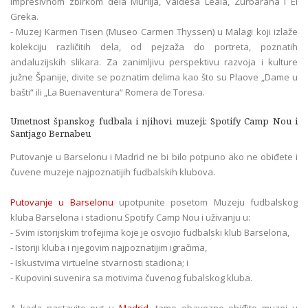
impresivnom zbirkom dela Murilja, Valdesa Leala, Zurbarana i El
Greka.
- Muzej Karmen Tisen (Museo Carmen Thyssen) u Malagi koji izlaže
kolekciju različitih dela, od pejzaža do portreta, poznatih
andaluzijskih slikara. Za zanimljivu perspektivu razvoja i kulture
južne Španije, divite se poznatim delima kao što su Plaove „Dame u
bašti“ ili „La Buenaventura“ Romera de Toresa.
Umetnost španskog fudbala i njihovi muzeji: Spotify Camp Nou i
Santjago Bernabeu
Putovanje u Barselonu i Madrid ne bi bilo potpuno ako ne obiđete i
čuvene muzeje najpoznatijih fudbalskih klubova.
Putovanje u Barselonu
upotpunite posetom Muzeju fudbalskog
kluba Barselona i stadionu Spotify Camp Nou i uživanju u:
- Svim istorijskim trofejima koje je osvojio fudbalski klub Barselona,
- Istoriji kluba i njegovim najpoznatijim igračima,
- Iskustvima virtuelne stvarnosti stadiona; i
- Kupovini suvenira sa motivima čuvenog fubalskog kluba.
A kada nastavite put u
Madrid
, tamo obavezno obiđite muzej u