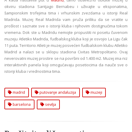
okviru stadiona Santjago Bernabeu i uživajte u eksponatima,
šampionskim trofejima tima i vrhunskim zvezdama u istoriji Real
Madrida. Muzej Real Madrida vam pruža priliku da se vratite u
prošlost i saznate sve o istoriji kluba i njihovim dostignućima tokom
vremena. Dok ste u Madridu nemojte propustiti ni posetu čuvenom
muzeju Atletiko Madrida, fudbalskog kluba koji je osvojio La Ligu čak
11 puta. Territorio Atleti je muzej posvećen fudbalskom klubu Atletiko
Madrid a nalazi se u sklopu stadiona Civitas Metropolitano. Ovaj
neverovatni muzej prostire se na površini od 1.400 m2. Muzej ima niz
interaktivnih panela koji omogućavaju posetiocima da nauče sve o
istoriji kluba i vrednostima tima.
madrid
putovanje andaluzija
muzeji
barselona
sevilja