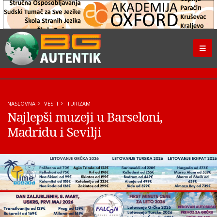
NASLOVNA
VESTI
TURIZAM
Najlepši muzeji u Barseloni,
Madridu i Sevilji