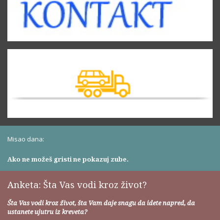
Misao dana:
Ako ne možeš gristi ne pokazuj zube.
Anketa: Šta Vas vodi kroz život?
Šta Vas vodi kroz život, šta Vam daje snagu da idete napred, da
ustanete ujutru iz kreveta?