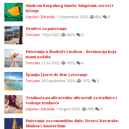
Sindrom karpalnog tunela: Simptomi, uzroci i
lečenje
Lepota i Zdravlje
,
1 Septembar 2023
,
854
,
0
Društvo za putovanje
Turizam
,
19 Jul 2023
,
4620
,
0
Putovanje u Madrid i Lisabon – destinacija koja
mami uzdahe
Turizam
,
21 Jul 2022
,
1010
,
0
Španija Ljoret de Mar Letovanje
Turizam
,
28 Septembar 2020
,
1972
,
0
Trudnoća na ultrazvuku: ultrazvuk za trudnice i
vođenje trudnoće
Lepota i Zdravlje
,
1 Avgust 2023
,
998
,
0
Putovanje za romantične duše: Dvorci Bavarske,
Minhen i Amsterdam