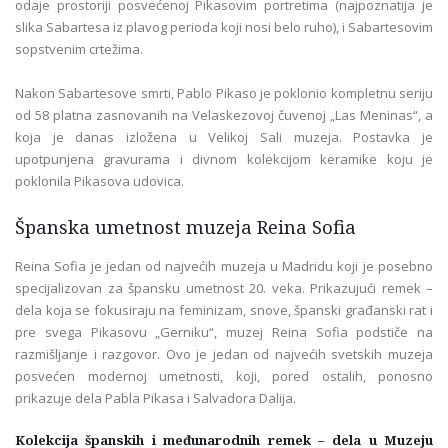
odaje prostoriji posvećenoj Pikasovim portretima (najpoznatija je
slika Sabartesa iz plavog perioda koji nosi belo ruho), i Sabartesovim
sopstvenim crtežima.
Nakon Sabartesove smrti, Pablo Pikaso je poklonio kompletnu seriju
od 58 platna zasnovanih na Velaskezovoj čuvenoj „Las Meninas“, a
koja je danas izložena u Velikoj Sali muzeja. Postavka je
upotpunjena gravurama i divnom kolekcijom keramike koju je
poklonila Pikasova udovica.
Španska umetnost muzeja Reina Sofia
Reina Sofia je jedan od najvećih muzeja u Madridu koji je posebno
specijalizovan za špansku umetnost 20. veka. Prikazujući remek –
dela koja se fokusiraju na feminizam, snove, španski građanski rat i
pre svega Pikasovu „Gerniku“, muzej Reina Sofia podstiče na
razmišljanje i razgovor. Ovo je jedan od najvećih svetskih muzeja
posvećen modernoj umetnosti, koji, pored ostalih, ponosno
prikazuje dela Pabla Pikasa i Salvadora Dalija.
Kolekcija španskih i međunarodnih remek – dela u Muzeju