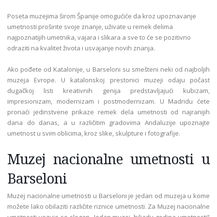
Poseta muzejima širom Španije omogućiće da kroz upoznavanje
umetnosti proširite svoje znanje, uživate u remek delima
najpoznatijih umetnika, vajara i slikara a sve to će se pozitivno
odraziti na kvalitet života i usvajanje novih znanja.
Ako pođete od Katalonije, u Barseloni su smešteni neki od najboljih
muzeja Evrope. U katalonskoj prestonici muzeji odaju počast
dugačkoj listi kreativnih genija predstavljajući kubizam,
impresionizam, modernizam i postmodernizam. U Madridu ćete
pronaći jedinstvene prikaze remek dela umetnosti od najranijih
dana do danas, a u različitim gradovima Andaluzije upoznajte
umetnost u svim oblicima, kroz slike, skulpture i fotografije.
Muzej nacionalne umetnosti u
Barseloni
Muzej nacionalne umetnosti u Barseloni je jedan od muzeja u kome
možete lako obilaziti različite riznice umetnosti. Za Muzej nacionalne
umetnosti vezuje se slogan „Jedan muzej, hiljadu godina umetnosti“