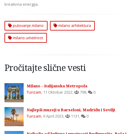
kreativna energija.
putovanje milano
milano arhitektura
milano umetnost
Pročitajte slične vesti
Milano – italijanska Metropola
Turizam
,
11 Oktobar 2022
,
798
,
0
Najlepši muzeji u Barseloni, Madridu i Sevilji
Turizam
,
9 April 2023
,
1131
,
0
Najbolje od kulture i umetnosti Budimpešte, Beča i