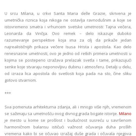
U srcu Milana, u crkvi Santa Maria delle Grazie, skrivena je
umetnička riznica koja nikoga ne ostavlja ravnodušnim a koje se
istovremeno smatra i vrhuncem svetske umetnosti: Tajna večera,
Leonarda da Vinčija. Ovo remek – delo iskazuje duboko
razumevanje perspektive koja ima za cilj da prikaže jedan
najrealističnijih prikaza večere Isusa Hrista i apostola. Kao delo
renesnasne umetnosti, ovo je jedno od retkih primera umetnosti u
kojima se postepeno izražava prelazak svetla i tame, prikazujući
senke koje stvaraju neponovljivu dubinu i atmosferu. Detalji u delu,
od izraza lica apostola do svetlosti koja pada na sto, čine sliku
gotovo stvarnom.
***
Sva pomenuta arhitekturna zdanja, ali i mnogo više njih, vremenom
se sažimaju sa umetnošću ovog divnog grada bogate istorije.
Milano
je mesto u kome se prošlost i budućnost susreću u savršenom
harmoničnom balansu ističući važnost očuvanja duha prošlih
vremena kako bi se očuvao izražaj duše grada i očuvala njegova