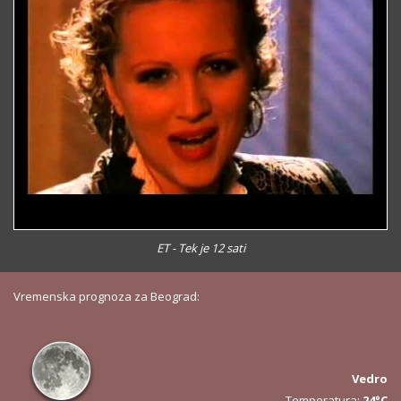
ET - Tek je 12 sati
Vremenska prognoza za Beograd:
Vedro
Temperatura:
24°C