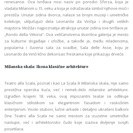
renesanse. Ova tvrđava nosi naziv po porodici Sforza, koja je
vladala Milanom u 15. veku a koja je odražavala simbol njihove moći i
prestiža. Unutar zidina dvorca, nalaze se brojni muzeji i umetničke
kolekcije, uključujući dela Leonarda da Vinčija i drugih velikih
majstora. Možda i najpoznatija atrakcija unutar zidina ove tvrđave je
„Rondo della Vittoria“. Ova veličanstvena dvorišna galerija je mesto
za kulturne događaje i izložbe, a takođe je, među mladencima,
popularna i čuvena sala za svadbe, Sala delle Asse, koju je
Leonardo da Vinči lično dekorisao freskama koje prikazuju drveće.
Milanska skala: Ikona klasične arhitekture
Teatro alla Scala, poznat i kao La Scala ili Milanska skala, nije samo
prestižna operska kuća, već i remek-delo milanske arhitekture.
Izgrađen krajem 18. veka, ovaj impozantni teatar se odlikuje
klasičnom stilistikom sa elegantnom fasadom i raskošnim
enterijerom. Visoki stubovi, lučne arkade i detaljno ukrašeni balkoni
čine Teatro alla Scala ne samo mestom za izuzetne umetničke
nastupe, već i arhitektonsko čudo koje izaziva divljenje svojih
posetilaca.