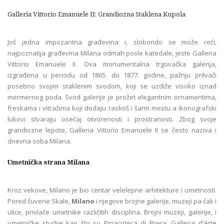
Galleria Vittorio Emanuele II: Grandiozna Staklena Kupola
Još jedna impozantna građevina i, slobondo se može reći,
najpoznatija građevina Milana odmah posle katedale, jeste Galleria
Vittorio Emanuele II. Ova monumentalna trgovačka galerija,
izgrađena u periodu od 1865. do 1877. godine, pažnju prilvači
posebno svojim staklenim svodom, koji se uzdiže visoko iznad
mermernog poda. Svod galerije je prožet elegantnim ornamentima,
freskama i vitražima koji dodaju raskoš i šarm mestu a ikonografski
lukovi stvaraju osećaj otvorenosti i prostranosti. Zbog svoje
grandiozne lepote, Galleria Vittorio Emanuele II se često naziva i
dnevna soba Milana.
Umetnička strana Milana
Kroz vekove, Milano je bio centar velelepne arhitekture i umetnosti.
Pored čuvene Skale,
Milano
i njegove brojne galerije, muzeji pa čak i
ulice, privlače umetnike različitih disciplina. Brojni muzeji, galerije, i
umetničke studije kao što su Pinacoteca di Brera, Galleria d'Arte