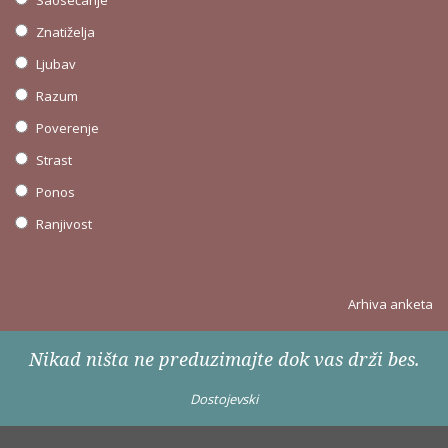
Znatiželja
Ljubav
Razum
Poverenje
Strast
Ponos
Ranjivost
Arhiva anketa
Nikad ništa ne preduzimajte dok vas drži bes.
Dostojevski