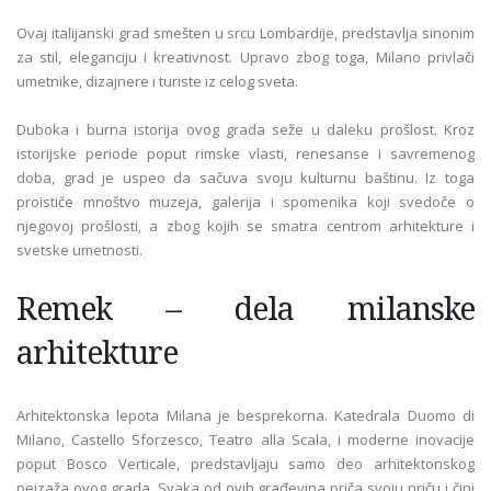
Ovaj italijanski grad smešten u srcu Lombardije, predstavlja sinonim
za stil, eleganciju i kreativnost. Upravo zbog toga, Milano privlači
umetnike, dizajnere i turiste iz celog sveta.
Duboka i burna istorija ovog grada seže u daleku prošlost. Kroz
istorijske periode poput rimske vlasti, renesanse i savremenog
doba, grad je uspeo da sačuva svoju kulturnu baštinu. Iz toga
proističe mnoštvo muzeja, galerija i spomenika koji svedoče o
njegovoj prošlosti, a zbog kojih se smatra centrom arhitekture i
svetske umetnosti.
Remek – dela milanske
arhitekture
Arhitektonska lepota Milana je besprekorna. Katedrala Duomo di
Milano, Castello Sforzesco, Teatro alla Scala, i moderne inovacije
poput Bosco Verticale, predstavljaju samo deo arhitektonskog
pejzaža ovog grada. Svaka od ovih građevina priča svoju priču i čini