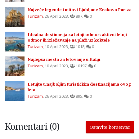
Najveće legende i mitovi Ljubljane Krakova Pariza
Turizam
,
26 April 2023
,
897
,
0
Idealna destinacija za letnji odmor: aktivni letnji
odmor ili izležavanje na plaži uz koktele
Turizam
,
10 April 2023
,
1018
,
0
Najlepša mesta za letovanje u Italiji
Turizam
,
10 April 2023
,
10197
,
0
Letujte u najboljim turističkim destinacijama ovog
leta
Turizam
,
26 April 2023
,
895
,
0
Komentari (0)
Ostavite komentar