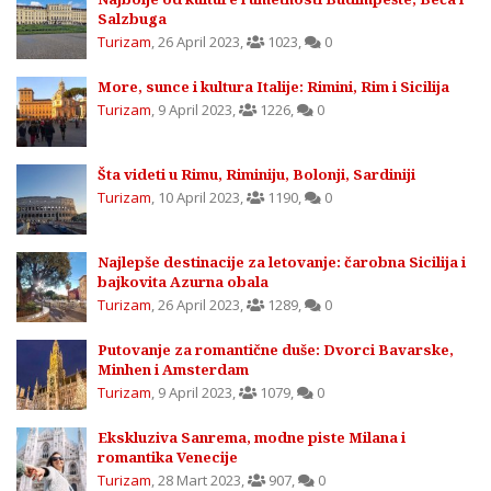
Salzbuga
Turizam
,
26 April 2023
,
1023
,
0
More, sunce i kultura Italije: Rimini, Rim i Sicilija
Turizam
,
9 April 2023
,
1226
,
0
Šta videti u Rimu, Riminiju, Bolonji, Sardiniji
Turizam
,
10 April 2023
,
1190
,
0
Najlepše destinacije za letovanje: čarobna Sicilija i
bajkovita Azurna obala
Turizam
,
26 April 2023
,
1289
,
0
Putovanje za romantične duše: Dvorci Bavarske,
Minhen i Amsterdam
Turizam
,
9 April 2023
,
1079
,
0
Ekskluziva Sanrema, modne piste Milana i
romantika Venecije
Turizam
,
28 Mart 2023
,
907
,
0