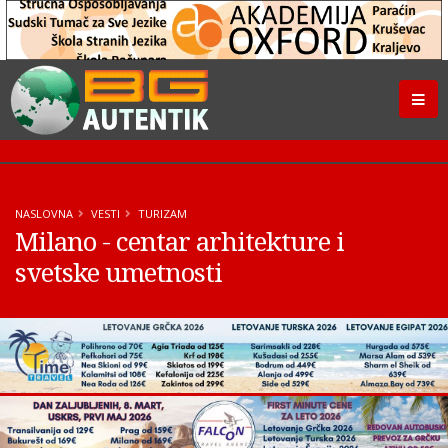
NASLOVNA
VESTI
TURIZAM
Milano - centar arhitekture i
svetske umetnosti