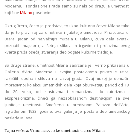
Moderna, i Fondazione Prada samo su neki od dragulja umetnosti
koji čine
Milano
posebnim.
Okrug Brera, često je predstavljen i kao kulturna četvrt Milana tako
da je to pravi raj za umetnike i ljubitelje umetnosti. Pinacoteca di
Brera, jedan od najvažnijih muzeja u Milanu, čuva dela svetski
priznatih majstora, a šetnja slikovitim trgovima i prolazima ovog
kvarta pruža osećaj stvaranja deo bogate kulturne tradicije.
Sa druge strane, umetnost Milana sadržana je i verno prikazana u
Galleria d'Arte Moderna i svojim postavkama prikazuje uticaj
različitih epoha i stilova na razvoj grada. Ovaj muzej je domaćin
impresivnoj kolekciji umetničkih dela koja obuhvataju period od 18.
do 20. veka, od klasicizma i romantizma, do futurizma i
ekspresionizma, čineći ga nezaobilaznom destinacijom za sve
ljubitelje umetnosti. Smeštena u predivnom Palazzo dell'Arte,
izgrađenom 1933. godine, ova galerija je postala deo umetničkog
nasleđa Milana.
Tajna večera: Vrhunac svetske umetnosti u srcu Milana