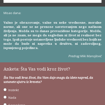
Misao dana:
Važno je obrazovanje, važne su neke vrednosne, moralne
norme, ali one se ne prenose savetovanjem nego načinom
življenja. Možda su to danas prevaziđene kategorije. Možda,
ali ja ne znam, ne mogu da sagledam ni život ni realnost bez
toga. Ipak postoje ustanovljene ljudske vrednosti bez kojih ne
može da bude ni napretka u društvu, ni zadovoljnog,
ispunjenog pojedinca.
Predrag Miki Manojlović
Anketa: Šta Vas vodi kroz život?
Šta Vas vodi kroz život, šta Vam daje snagu da idete napred, da
ustanete ujutru iz kreveta?
Instinkt
Nada
Saosećanje