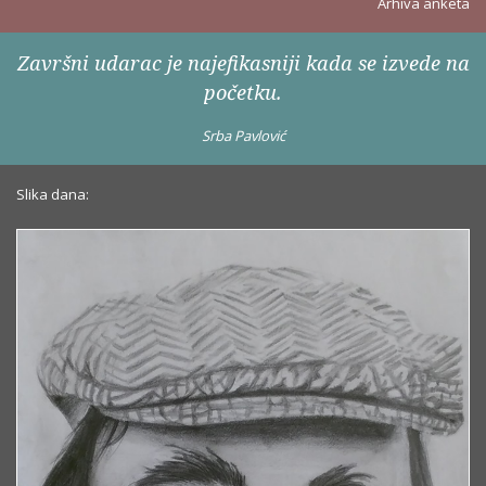
Arhiva anketa
Završni udarac je najefikasniji kada se izvede na
početku.
Srba Pavlović
Slika dana: