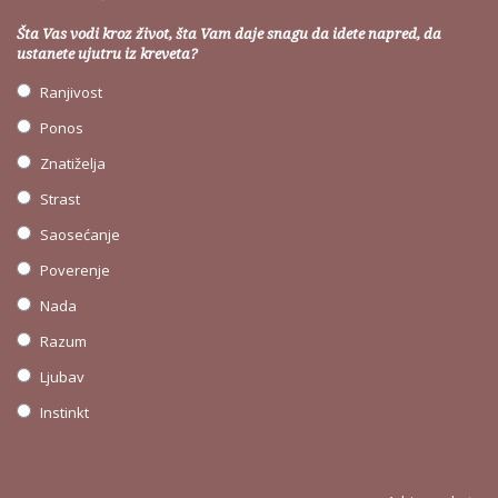
Šta Vas vodi kroz život, šta Vam daje snagu da idete napred, da
ustanete ujutru iz kreveta?
Ranjivost
Ponos
Znatiželja
Strast
Saosećanje
Poverenje
Nada
Razum
Ljubav
Instinkt