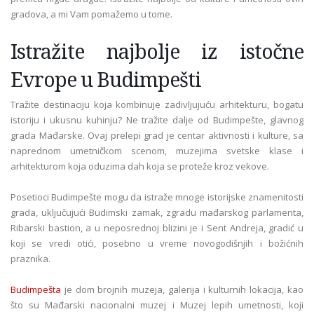
gradova, a mi Vam pomažemo u tome.
Istražite najbolje iz istočne
Evrope u Budimpešti
Tražite destinaciju koja kombinuje zadivljujuću arhitekturu, bogatu
istoriju i ukusnu kuhinju? Ne tražite dalje od Budimpešte, glavnog
grada Mađarske. Ovaj prelepi grad je centar aktivnosti i kulture, sa
naprednom umetničkom scenom, muzejima svetske klase i
arhitekturom koja oduzima dah koja se proteže kroz vekove.
Posetioci Budimpešte mogu da istraže mnoge istorijske znamenitosti
grada, uključujući Budimski zamak, zgradu mađarskog parlamenta,
Ribarski bastion, a u neposrednoj blizini je i Sent Andreja, gradić u
koji se vredi otići, posebno u vreme novogodišnjih i božićnih
praznika.
Budimpešta
je dom brojnih muzeja, galerija i kulturnih lokacija, kao
što su Mađarski nacionalni muzej i Muzej lepih umetnosti, koji