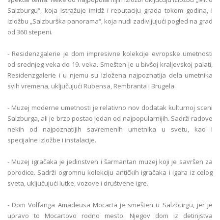
Salzburgu“, koja istražuje imidž i reputaciju grada tokom godina, i
izložbu „Salzburška panorama“, koja nudi zadivljujući pogled na grad
od 360 stepeni.
- Residenzgalerie je dom impresivne kolekcije evropske umetnosti
od srednjeg veka do 19. veka. Smešten je u bivšoj kraljevskoj palati,
Residenzgalerie i u njemu su izložena najpoznatija dela umetnika
svih vremena, uključujući Rubensa, Rembranta i Brugela.
- Muzej moderne umetnosti je relativno nov dodatak kulturnoj sceni
Salzburga, ali je brzo postao jedan od najpopularnijih. Sadrži radove
nekih od najpoznatijih savremenih umetnika u svetu, kao i
specijalne izložbe i instalacije.
- Muzej igračaka je jedinstven i šarmantan muzej koji je savršen za
porodice. Sadrži ogromnu kolekciju antičkih igračaka i igara iz celog
sveta, uključujući lutke, vozove i društvene igre.
- Dom Volfanga Amadeusa Mocarta je smešten u Salzburgu, jer je
upravo to Mocartovo rodno mesto. Njegov dom iz detinjstva