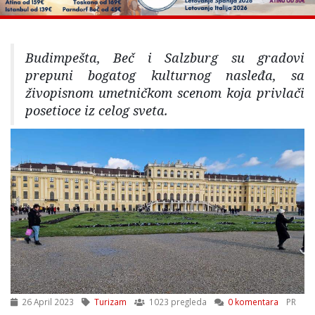
Budimpešta, Beč i Salzburg su gradovi
prepuni bogatog kulturnog nasleđa, sa
živopisnom umetničkom scenom koja privlači
posetioce iz celog sveta.
26 April 2023
Turizam
1023 pregleda
0 komentara
PR