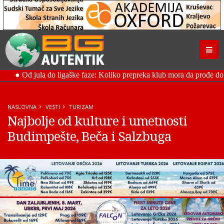
NASLOVNA
VESTI
TURIZAM
Najbolje od kulture i umetnosti
Budimpešte, Beča i Salzbuga