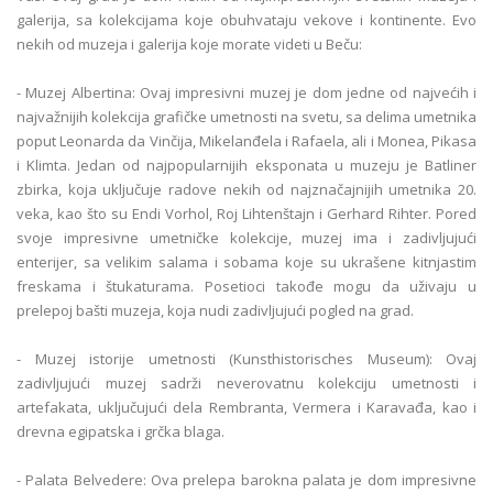
galerija, sa kolekcijama koje obuhvataju vekove i kontinente. Evo
nekih od muzeja i galerija koje morate videti u Beču:
- Muzej Albertina: Ovaj impresivni muzej je dom jedne od najvećih i
najvažnijih kolekcija grafičke umetnosti na svetu, sa delima umetnika
poput Leonarda da Vinčija, Mikelanđela i Rafaela, ali i Monea, Pikasa
i Klimta. Jedan od najpopularnijih eksponata u muzeju je Batliner
zbirka, koja uključuje radove nekih od najznačajnijih umetnika 20.
veka, kao što su Endi Vorhol, Roj Lihtenštajn i Gerhard Rihter. Pored
svoje impresivne umetničke kolekcije, muzej ima i zadivljujući
enterijer, sa velikim salama i sobama koje su ukrašene kitnjastim
freskama i štukaturama. Posetioci takođe mogu da uživaju u
prelepoj bašti muzeja, koja nudi zadivljujući pogled na grad.
- Muzej istorije umetnosti (Kunsthistorisches Museum): Ovaj
zadivljujući muzej sadrži neverovatnu kolekciju umetnosti i
artefakata, uključujući dela Rembranta, Vermera i Karavađa, kao i
drevna egipatska i grčka blaga.
- Palata Belvedere: Ova prelepa barokna palata je dom impresivne