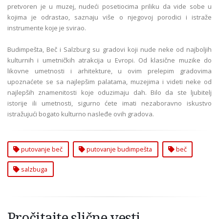
pretvoren je u muzej, nudeći posetiocima priliku da vide sobe u
kojima je odrastao, saznaju više o njegovoj porodici i istraže
instrumente koje je svirao.
Budimpešta, Beč i Salzburg su gradovi koji nude neke od najboljih
kulturnih i umetničkih atrakcija u Evropi. Od klasične muzike do
likovne umetnosti i arhitekture, u ovim prelepim gradovima
upoznaćete se sa najlepšim palatama, muzejima i videti neke od
najlepših znamenitosti koje oduzimaju dah. Bilo da ste ljubitelj
istorije ili umetnosti, sigurno ćete imati nezaboravno iskustvo
istražujući bogato kulturno nasleđe ovih gradova.
putovanje beč
putovanje budimpešta
beč
salzbuga
Pročitajte slične vesti