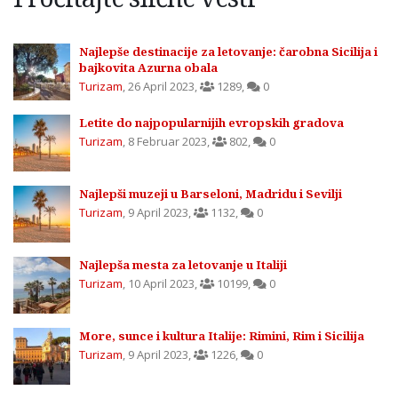
Najlepše destinacije za letovanje: čarobna Sicilija i
bajkovita Azurna obala
Turizam
,
26 April 2023
,
1289
,
0
Letite do najpopularnijih evropskih gradova
Turizam
,
8 Februar 2023
,
802
,
0
Najlepši muzeji u Barseloni, Madridu i Sevilji
Turizam
,
9 April 2023
,
1132
,
0
Najlepša mesta za letovanje u Italiji
Turizam
,
10 April 2023
,
10199
,
0
More, sunce i kultura Italije: Rimini, Rim i Sicilija
Turizam
,
9 April 2023
,
1226
,
0