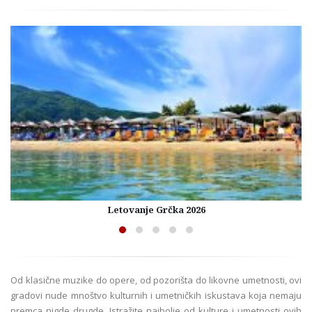
Letovanje Grčka 2026
Od klasične muzike do opere, od pozorišta do likovne umetnosti, ovi
gradovi nude mnoštvo kulturnih i umetničkih iskustava koja nemaju
premca nigde drugde. Istražite najbolje od kulture i umetnosti ovih