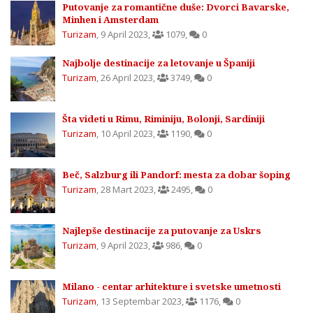
Putovanje za romantične duše: Dvorci Bavarske,
Minhen i Amsterdam
Turizam
,
9 April 2023
,
1079
,
0
Najbolje destinacije za letovanje u Španiji
Turizam
,
26 April 2023
,
3749
,
0
Šta videti u Rimu, Riminiju, Bolonji, Sardiniji
Turizam
,
10 April 2023
,
1190
,
0
Beč, Salzburg ili Pandorf: mesta za dobar šoping
Turizam
,
28 Mart 2023
,
2495
,
0
Najlepše destinacije za putovanje za Uskrs
Turizam
,
9 April 2023
,
986
,
0
Milano - centar arhitekture i svetske umetnosti
Turizam
,
13 Septembar 2023
,
1176
,
0