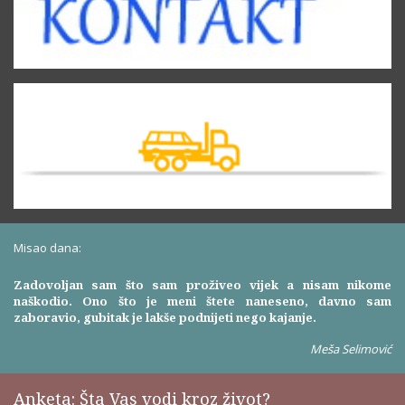
Misao dana:
Zadovoljan sam što sam proživeo vijek a nisam nikome
naškodio. Ono što je meni štete naneseno, davno sam
zaboravio, gubitak je lakše podnijeti nego kajanje.
Meša Selimović
Anketa: Šta Vas vodi kroz život?