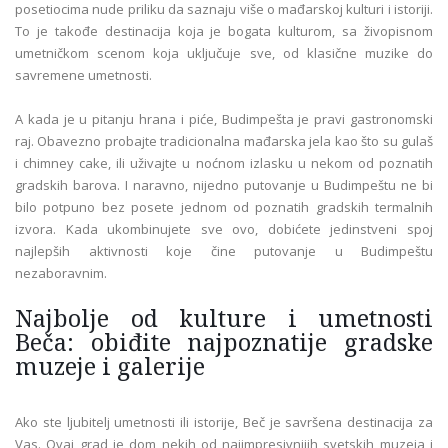
posetiocima nude priliku da saznaju više o mađarskoj kulturi i istoriji.
To je takođe destinacija koja je bogata kulturom, sa živopisnom
umetničkom scenom koja uključuje sve, od klasične muzike do
savremene umetnosti.
A kada je u pitanju hrana i piće, Budimpešta je pravi gastronomski
raj. Obavezno probajte tradicionalna mađarska jela kao što su gulaš
i chimney cake, ili uživajte u noćnom izlasku u nekom od poznatih
gradskih barova. I naravno, nijedno putovanje u Budimpeštu ne bi
bilo potpuno bez posete jednom od poznatih gradskih termalnih
izvora. Kada ukombinujete sve ovo, dobićete jedinstveni spoj
najlepših aktivnosti koje čine putovanje u Budimpeštu
nezaboravnim.
Najbolje od kulture i umetnosti
Beča: obiđite najpoznatije gradske
muzeje i galerije
Ako ste ljubitelj umetnosti ili istorije, Beč je savršena destinacija za
Vas. Ovaj grad je dom nekih od najimpresivnijih svetskih muzeja i