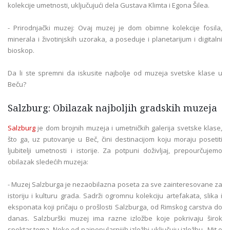
kolekcije umetnosti, uključujući dela Gustava Klimta i Egona Šilea.
- Prirodnjački muzej: Ovaj muzej je dom obimne kolekcije fosila,
minerala i životinjskih uzoraka, a poseduje i planetarijum i digitalni
bioskop.
Da li ste spremni da iskusite najbolje od muzeja svetske klase u
Beču?
Salzburg: Obilazak najboljih gradskih muzeja
Salzburg
je dom brojnih muzeja i umetničkih galerija svetske klase,
što ga, uz putovanje u Beč, čini destinacijom koju moraju posetiti
ljubitelji umetnosti i istorije. Za potpuni doživljaj, prepourčujemo
obilazak sledećih muzeja:
- Muzej Salzburga je nezaobilazna poseta za sve zainteresovane za
istoriju i kulturu grada. Sadrži ogromnu kolekciju artefakata, slika i
eksponata koji pričaju o prošlosti Salzburga, od Rimskog carstva do
danas. Salzburški muzej ima razne izložbe koje pokrivaju širok
spektar tema. Neke od najpopularnijih izložbi uključuju izložbu „Mit o