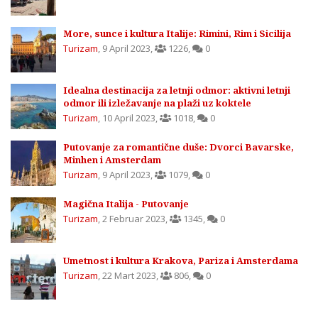
More, sunce i kultura Italije: Rimini, Rim i Sicilija
Turizam
,
9 April 2023
,
1226
,
0
Idealna destinacija za letnji odmor: aktivni letnji
odmor ili izležavanje na plaži uz koktele
Turizam
,
10 April 2023
,
1018
,
0
Putovanje za romantične duše: Dvorci Bavarske,
Minhen i Amsterdam
Turizam
,
9 April 2023
,
1079
,
0
Magična Italija - Putovanje
Turizam
,
2 Februar 2023
,
1345
,
0
Umetnost i kultura Krakova, Pariza i Amsterdama
Turizam
,
22 Mart 2023
,
806
,
0