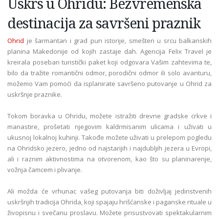
Uskrs u Ohridu: Bezvremenska
destinacija za savršeni praznik
Ohrid
je šarmantan i grad pun istorije, smešten u srcu balkanskih
planina Makedonije od kojih zastaje dah. Agencija Felix Travel je
kreirala poseban turistički paket koji odgovara Vašim zahtevima te,
bilo da tražite romantični odmor, porodični odmor ili solo avanturu,
možemo Vam pomoći da isplanirate savršeno putovanje u Ohrid za
uskršnje praznike.
Tokom boravka u Ohridu, možete istražiti drevne gradske crkve i
manastire, prošetati njegovim kaldrmisanim ulicama i uživati u
ukusnoj lokalnoj kuhinji. Takođe možete uživati u prelepom pogledu
na Ohridsko jezero, jedno od najstarijih i najdubljih jezera u Evropi,
ali i raznim aktivnostima na otvorenom, kao što su planinarenje,
vožnja čamcem i plivanje.
Ali možda će vrhunac vašeg putovanja biti doživljaj jedinstvenih
uskršnjih tradicija Ohrida, koji spajaju hrišćanske i paganske rituale u
živopisnu i svečanu proslavu. Možete prisustvovati spektakularnim