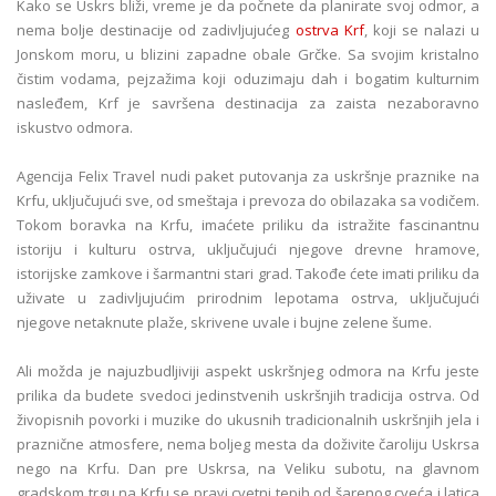
Kako se Uskrs bliži, vreme je da počnete da planirate svoj odmor, a
nema bolje destinacije od zadivljujućeg
ostrva Krf
, koji se nalazi u
Jonskom moru, u blizini zapadne obale Grčke. Sa svojim kristalno
čistim vodama, pejzažima koji oduzimaju dah i bogatim kulturnim
nasleđem, Krf je savršena destinacija za zaista nezaboravno
iskustvo odmora.
Agencija Felix Travel nudi paket putovanja za uskršnje praznike na
Krfu, uključujući sve, od smeštaja i prevoza do obilazaka sa vodičem.
Tokom boravka na Krfu, imaćete priliku da istražite fascinantnu
istoriju i kulturu ostrva, uključujući njegove drevne hramove,
istorijske zamkove i šarmantni stari grad. Takođe ćete imati priliku da
uživate u zadivljujućim prirodnim lepotama ostrva, uključujući
njegove netaknute plaže, skrivene uvale i bujne zelene šume.
Ali možda je najuzbudljiviji aspekt uskršnjeg odmora na Krfu jeste
prilika da budete svedoci jedinstvenih uskršnjih tradicija ostrva. Od
živopisnih povorki i muzike do ukusnih tradicionalnih uskršnjih jela i
praznične atmosfere, nema boljeg mesta da doživite čaroliju Uskrsa
nego na Krfu. Dan pre Uskrsa, na Veliku subotu, na glavnom
gradskom trgu na Krfu se pravi cvetni tepih od šarenog cveća i latica