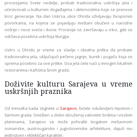
procesijama Svete nedelje, probati tradicionalna uskršnja jela i
učestvovati u kulturnim događajima i aktivnostima koje se prenose
kroz generacije. Na dan Uskrsa, ulice Ohrida oživljavaju živopisnim
povorkama, na kojima se pojavljuju meštani obučeni u narodne
nošnje i nose sveće i ikone. Procesije se završavaju u crkvi, gde se
održava posebna uskršnja liturgija.
Uskrs u Ohridu je vreme za slavlje i idealna prilika da probate
tradicionalna jela, uključujući pečeno jagnje, burek i pogaču koja se
sprema posebno za ove prilike. Ova jela ćete naći u mnogim lokalnim
restoranima i kafićima širom grada.
Doživite kulturu Sarajeva u vreme
uskršnjih praznika
Od trenutka kada stignete u
Sarajevo
, bićete oduševljeni lepotom i
šarmom grada. Smešten u dolini okruženoj valovitim brdima i visokim
planinama, Sarajevo se može pohvaliti bogatom mešavinom
osmanske, austrougarske i jugoslovenske arhitekture, dajući mu
jedinstven i eklektičan karakter.