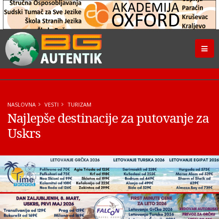
NASLOVNA
VESTI
TURIZAM
Najlepše destinacije za putovanje za
Uskrs