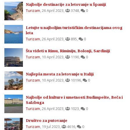
Najbolje destinacije za letovanje u Španiji
Turizam
,
26 April 2023
,
3748
,
0
Letujte u najboljim turističkim destinacijama ovog
leta
Turizam
,
26 April 2023
,
895
,
0
Šta videti u Rimu, Riminiju, Bolonji, Sardiniji
Turizam
,
10 April 2023
,
1190
,
0
Najlepša mesta za letovanje u Italiji
Turizam
,
10 April 2023
,
10196
,
0
Najbolje od kulture i umetnosti Budimpešte, Beča i
Salzbuga
Turizam
,
26 April 2023
,
1023
,
0
Društvo za putovanje
Turizam
,
19 Jul 2023
,
4616
,
0