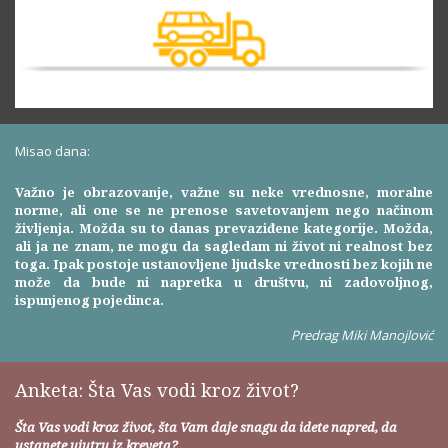
Misao dana:
Važno je obrazovanje, važne su neke vrednosne, moralne
norme, ali one se ne prenose savetovanjem nego načinom
življenja. Možda su to danas prevaziđene kategorije. Možda,
ali ja ne znam, ne mogu da sagledam ni život ni realnost bez
toga. Ipak postoje ustanovljene ljudske vrednosti bez kojih ne
može da bude ni napretka u društvu, ni zadovoljnog,
ispunjenog pojedinca.
Predrag Miki Manojlović
Anketa: Šta Vas vodi kroz život?
Šta Vas vodi kroz život, šta Vam daje snagu da idete napred, da
ustanete ujutru iz kreveta?