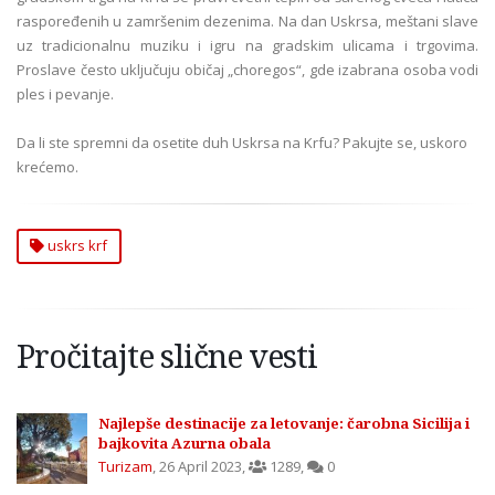
raspoređenih u zamršenim dezenima. Na dan Uskrsa, meštani slave
uz tradicionalnu muziku i igru na gradskim ulicama i trgovima.
Proslave često uključuju običaj „choregos“, gde izabrana osoba vodi
ples i pevanje.
Da li ste spremni da osetite duh Uskrsa na Krfu? Pakujte se, uskoro
krećemo.
uskrs krf
Pročitajte slične vesti
Najlepše destinacije za letovanje: čarobna Sicilija i
bajkovita Azurna obala
Turizam
,
26 April 2023
,
1289
,
0