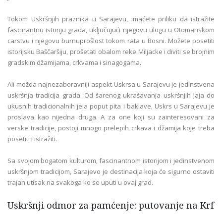
Tokom Uskršnjih praznika u Sarajevu, imaćete priliku da istražite
fascinantnu istoriju grada, uključujući njegovu ulogu u Otomanskom
carstvu i njegovu burnuprošlost tokom rata u Bosni. Možete posetiti
istorijsku Baščaršiju, prošetati obalom reke Miljacke i diviti se brojnim
gradskim džamijama, crkvama i sinagogama.
Ali možda najnezaboravniji aspekt Uskrsa u Sarajevu je jedinstvena
uskršnja tradicija grada. Od šarenog ukrašavanja uskršnjih jaja do
ukusnih tradicionalnih jela poput pita i baklave, Uskrs u Sarajevu je
proslava kao nijedna druga. A za one koji su zainteresovani za
verske tradicije, postoji mnogo prelepih crkava i džamija koje treba
posetiti i istražiti.
Sa svojom bogatom kulturom, fascinantnom istorijom i jedinstvenom
uskršnjom tradicijom, Sarajevo je destinacija koja će sigurno ostaviti
trajan utisak na svakoga ko se uputi u ovaj grad.
Uskršnji odmor za pamćenje: putovanje na Krf