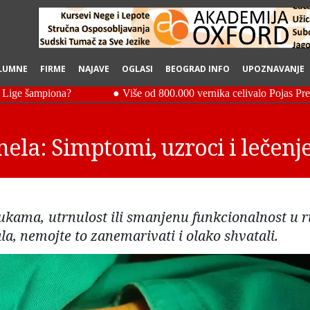
LUMNE
FIRME
NAJAVE
OGLASI
BEOGRAD INFO
UPOZNAVANJE
ela: Simptomi, uzroci i lečenj
rukama, utrnulost ili smanjenu funkcionalnost u r
ala, nemojte to zanemarivati i olako shvatali.