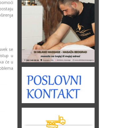
e pomoći
 postaju
oširenja
uvek se
istup u
ika će u
roblema