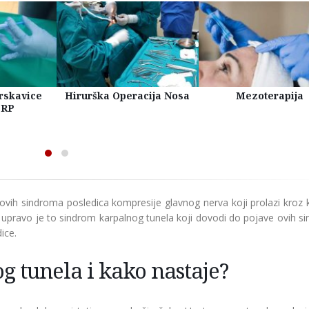
rskavice
Hirurška Operacija Nosa
Mezoterapija
PRP
vih sindroma posledica kompresije glavnog nerva koji prolazi kroz k
 I upravo je to sindrom karpalnog tunela koji dovodi do pojave ovih 
ice.
g tunela i kako nastaje?