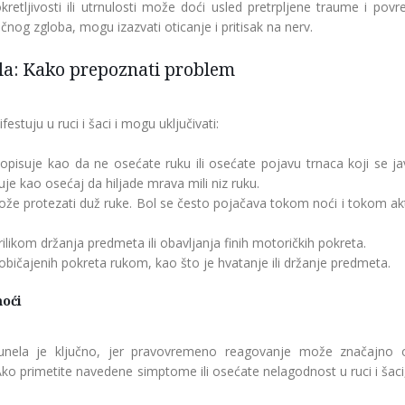
retljivosti ili utrnulosti može doći usled pretrpljene traume i povr
ručnog zgloba, mogu izazvati oticanje i pritisak na nerv.
a: Kako prepoznati problem
tuju u ruci i šaci i mogu uključivati:
opisuje kao da ne osećate ruku ili osećate pojavu trnaca koji se jav
uje kao osećaj da hiljade mrava mili niz ruku.
 može protezati duž ruke. Bol se često pojačava tokom noći i tokom ak
ilikom držanja predmeta ili obavljanja finih motoričkih pokreta.
običajenih pokreta rukom, kao što je hvatanje ili držanje predmeta.
moći
nela je ključno, jer pravovremeno reagovanje može značajno o
ko primetite navedene simptome ili osećate nelagodnost u ruci i šaci