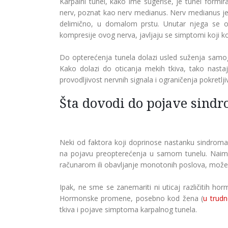
Karpalni tunel, kako ime sugeriše, je tunel formir
nerv, poznat kao nerv medianus. Nerv medianus je o
delimično, u domalom prstu. Unutar njega se osi
kompresije ovog nerva, javljaju se simptomi koji ko
Do opterećenja tunela dolazi usled suženja samog 
Kako dolazi do oticanja mekih tkiva, tako nasta
provodljivost nervnih signala i ograničenja pokretlji
Šta dovodi do pojave sind
Neki od faktora koji doprinose nastanku sindroma
na pojavu preopterećenja u samom tunelu. Naime
računarom ili obavljanje monotonih poslova, može d
Ipak, ne sme se zanemariti ni uticaj različitih
Hormonske promene, posebno kod žena (
u trudn
tkiva i pojave simptoma karpalnog tunela.