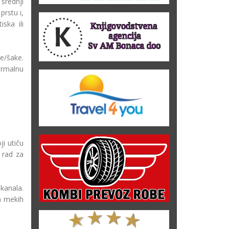
srednji
rstu i,
ska ili
e/šake.
ormalnu
i utiču
 rad za
kanala.
a mekih