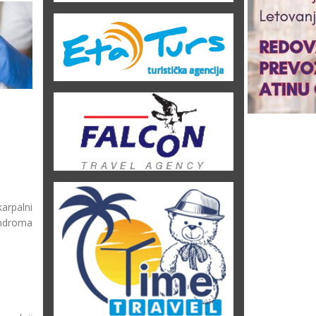
Mezoterapija tretman
PRP tretman metoda
metoda koji uklanja bore i
krvnom plazmom
usporava starenje
podmlađivanja matičnim
ćelijama
arpalni
sindroma