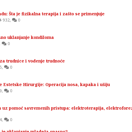
du: Šta je fizikalna terapija i zašto se primenjuje
932
,
0
asno uklanjanje kondiloma
,
0
za trudnice i vođenje trudnoće
5
,
0
e Estetske Hirurgije: Operacija nosa, kapaka i ušiju
9
,
0
a uz pomoć savremenih pristupa: elektroterapija, elektrofore
4
,
0
li je uklanjanje mladeža opasno?