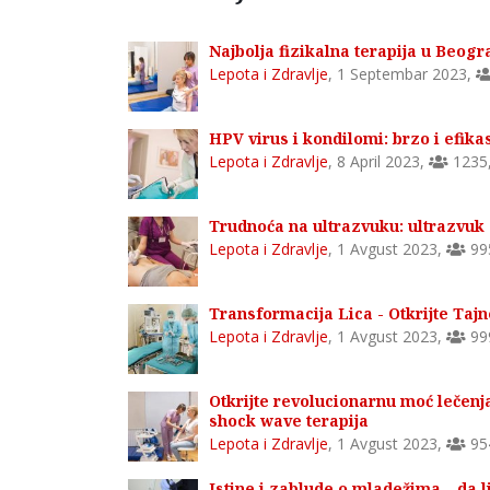
Najbolja fizikalna terapija u Beogra
Lepota i Zdravlje
,
1 Septembar 2023
,
HPV virus i kondilomi: brzo i efik
Lepota i Zdravlje
,
8 April 2023
,
1235
Trudnoća na ultrazvuku: ultrazvuk 
Lepota i Zdravlje
,
1 Avgust 2023
,
99
Transformacija Lica - Otkrijte Tajn
Lepota i Zdravlje
,
1 Avgust 2023
,
99
Otkrijte revolucionarnu moć lečenj
shock wave terapija
Lepota i Zdravlje
,
1 Avgust 2023
,
95
Istine i zablude o mladežima – da 