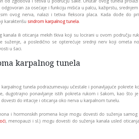
an od zglobova i tetiva u području šake. Unutar ovog tunela prolazi 
dgovoran za osećaje i funkciju mišića u palcu, kažiprstu, srednjem p
m ovog nerva, nalazi i tetiva fleksora placa. Kada dođe do priti
ji karakterišu
sindrom karpalnog tunela
.
kanala ili oticanja mekih tkiva koji su locirani u ovom području ruk
je suženje, a posledično se opterećuje srednji nerv koji ometa n
vosti u šaci.
roma karpalnog tunela
 karpalnog tunela podrazumevaju učestale i ponavljajuće pokrete koj
, dugotrajno ponavljanje istih pokreta rukom i šakom, kao što je
ovesti do iritacije i oticanja oko nerva u karpalnom tunelu.
 hormona i hormonskih promena koje mogu dovesti do suženja samog 
oći
, menopauzi i sl.) mogu dovesti do suženja kanala usled oticanj