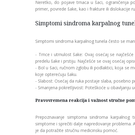
Neretko, do pojave trnaca u šaci, ograničenja pok
primer, povrede šake, kao i frakture ili dislokacije 
Simptomi sindroma karpalnog tunel
Simptomi sindroma karpalnog tunela često se manifes
- Trnce i utrnulost šake: Ovaj osećaj se najčešće 
predelu šake i prstiju. Najčešće se ovaj osećaj opis
- Bol u šaci, ručnom zglobu ili podlaktici, koja se
koje opterećuju šaku.
- Slabost: Osećaj da ruka postaje slaba, posebno pr
- Smanjena pokretljivost: Poteškoće u obavljanju u
Pravovremena reakcija i važnost stručne po
Prepoznavanje simptoma sindroma karpalnog tu
simptome i sprečiti dalje napredovanje problema. A
je da potražite stručnu medicinsku pomoć.