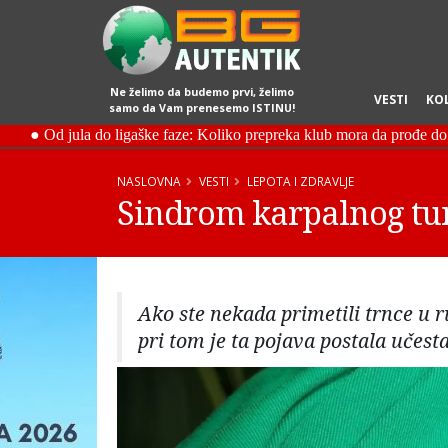
Ne želimo da budemo prvi, želimo
VESTI
KO
samo da Vam prenesemo ISTINU!
NASLOVNA
VESTI
LEPOTA I ZDRAVLJE
Sindrom karpalnog tun
Ako ste nekada primetili trnce u 
pri tom je ta pojava postala učest