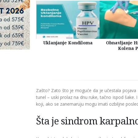
tetski tretman
Uklanjanje Kondiloma
Obnavljanje H
uklanjanje bora
Kolena 
a licu
Zašto? Zato što je moguće da je učestala pojava o
tunel – uski prolaz na dnu ruke, tačno ispod šake.
koji, ako se zanemaruju mogu imati ozbiljne posled
Šta je sindrom karpalno