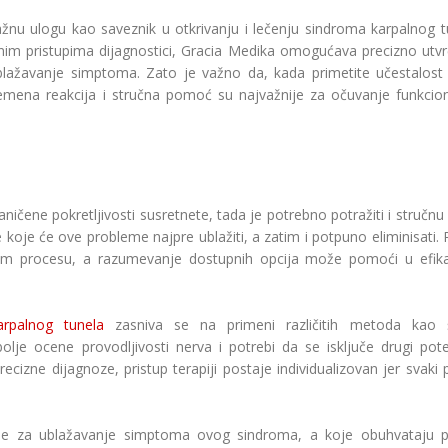
ažnu ulogu kao saveznik u otkrivanju i lečenju sindroma karpalnog t
rnim pristupima dijagnostici, Gracia Medika omogućava precizno utvr
ublažavanje simptoma. Zato je važno da, kada primetite učestalost
emena reakcija i stručna pomoć su najvažnije za očuvanje funkcion
aničene pokretljivosti susretnete, tada je potrebno potražiti i struč
 koje će ove probleme najpre ublažiti, a zatim i potpuno eliminisati. 
ovom procesu, a razumevanje dostupnih opcija može pomoći u efik
arpalnog tunela
zasniva se na primeni različitih metoda kao 
olje ocene provodljivosti nerva i potrebi da se isključe drugi poten
izne dijagnoze, pristup terapiji postaje individualizovan jer svaki 
pije za ublažavanje simptoma ovog sindroma, a koje obuhvataju 