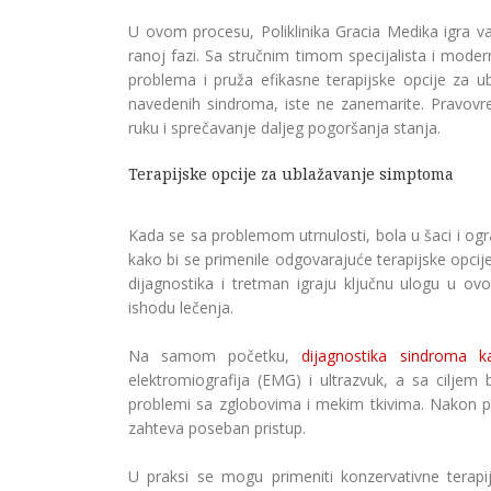
U ovom procesu, Poliklinika Gracia Medika igra v
ranoj fazi. Sa stručnim timom specijalista i mode
problema i pruža efikasne terapijske opcije za 
navedenih sindroma, iste ne zanemarite. Pravovr
ruku i sprečavanje daljeg pogoršanja stanja.
Terapijske opcije za ublažavanje simptoma
Kada se sa problemom utrnulosti, bola u šaci i ogr
kako bi se primenile odgovarajuće terapijske opcije
dijagnostika i tretman igraju ključnu ulogu u 
ishodu lečenja.
Na samom početku,
dijagnostika sindroma k
elektromiografija (EMG) i ultrazvuk, a sa ciljem b
problemi sa zglobovima i mekim tkivima. Nakon prec
zahteva poseban pristup.
U praksi se mogu primeniti konzervativne tera