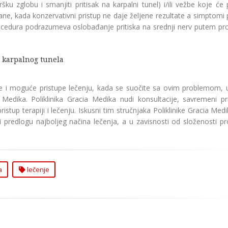
ršku zglobu i smanjiti pritisak na karpalni tunel) i/ili vežbe koje ć
rane, kada konzervativni pristup ne daje željene rezultate a simptomi
 procedura podrazumeva oslobađanje pritiska na srednji nerv putem pr
a karpalnog tunela
e i moguće pristupe lečenju, kada se suočite sa ovim problemom, 
a Medika. Poliklinika Gracia Medika nudi konsultacije, savremeni pr
stup terapiji i lečenju. Iskusni tim stručnjaka Poliklinike Gracia Med
i predlogu najboljeg načina lečenja, a u zavisnosti od složenosti p
a
lečenje