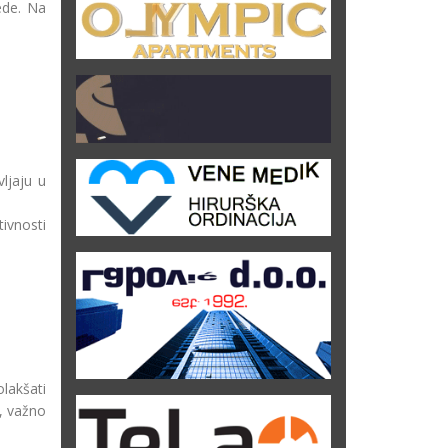
ede. Na
ljaju u
tivnosti
lakšati
, važno