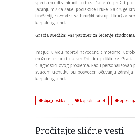
specijalno dizajniranih ortoza (koje će pružiti pod
jačanju mišića šake, podlaktice i ruke. Sa druge st
izraženiji, razmatra se hirurški pristup. Hirurška
karpalnog tunela.
Gracia Medika: Vaš partner za lečenje sindrom
Imajući u vidu napred navedene simptome, uzrok
možete osloniti na stručni tim poliklinike Graci
dijagnostici ovog problema, kao i personalizovan pri
svakom trenutku biti posvećen očuvanju zdravlja 
karpalnog tunela.
dijagnostika
kapralni tunel
operacij
Pročitajte slične vesti