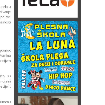
unela u
đivanje
 pojave
alnosti
nu pomoć
Pravilna
asnijem
što su
cijalni
pacijent
primenu