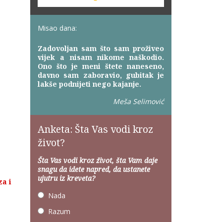
Misao dana:
Zadovoljan sam što sam proživeo
vijek a nisam nikome naškodio.
Ono što je meni štete naneseno,
davno sam zaboravio, gubitak je
lakše podnijeti nego kajanje.
Meša Selimović
Anketa: Šta Vas vodi kroz
život?
Šta Vas vodi kroz život, šta Vam daje
snagu da idete napred, da ustanete
ujutru iz kreveta?
za i
Nada
Razum