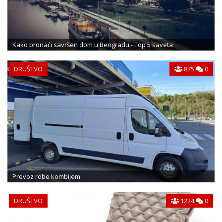
Kako pronaći savršen dom u Beogradu - Top 5 saveta
DRUŠTVO
875
0
Prevoz robe kombijem
DRUŠTVO
1224
0