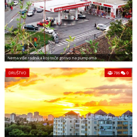
Nema više radnika koji toče gorivo na pumpama
DRUŠTVO
786
0