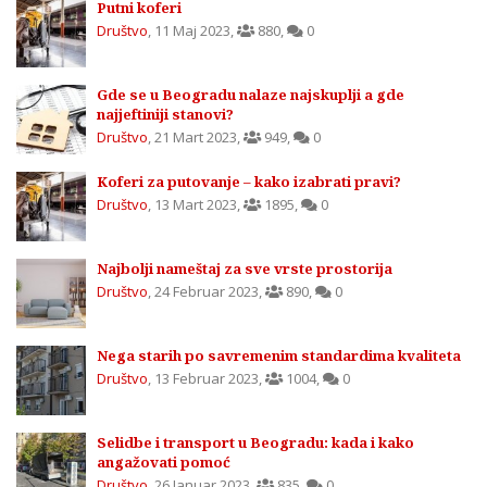
Putni koferi
Društvo
,
11 Maj 2023
,
880
,
0
Gde se u Beogradu nalaze najskuplji a gde
najjeftiniji stanovi?
Društvo
,
21 Mart 2023
,
949
,
0
Koferi za putovanje – kako izabrati pravi?
Društvo
,
13 Mart 2023
,
1895
,
0
Najbolji nameštaj za sve vrste prostorija
Društvo
,
24 Februar 2023
,
890
,
0
Nega starih po savremenim standardima kvaliteta
Društvo
,
13 Februar 2023
,
1004
,
0
Selidbe i transport u Beogradu: kada i kako
angažovati pomoć
Društvo
,
26 Januar 2023
,
835
,
0