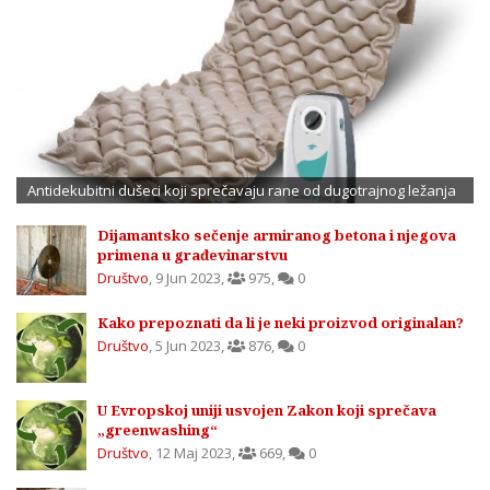
Antidekubitni dušeci koji sprečavaju rane od dugotrajnog ležanja
Dijamantsko sečenje armiranog betona i njegova
primena u građevinarstvu
Društvo
,
9 Jun 2023
,
975
,
0
Kako prepoznati da li je neki proizvod originalan?
Društvo
,
5 Jun 2023
,
876
,
0
U Evropskoj uniji usvojen Zakon koji sprečava
„greenwashing“
Društvo
,
12 Maj 2023
,
669
,
0