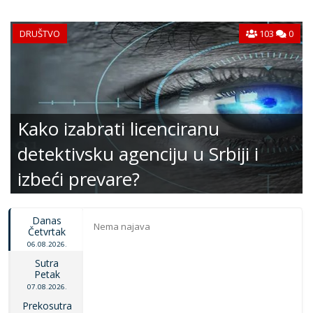
DRUŠTVO
103
0
Kako izabrati licenciranu
detektivsku agenciju u Srbiji i
izbeći prevare?
Danas
Nema najava
Četvrtak
06.08.2026.
Sutra
Petak
07.08.2026.
Prekosutra