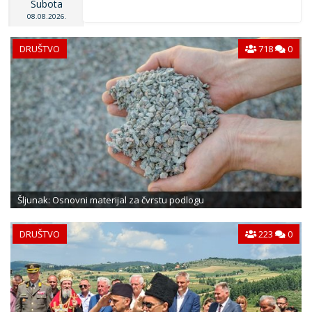
Subota
08.08.2026.
DRUŠTVO
718
0
Šljunak: Osnovni materijal za čvrstu podlogu
DRUŠTVO
223
0