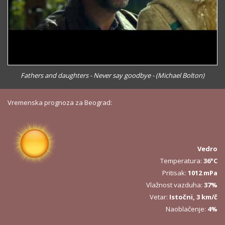
Fathers and daughters - Never say goodbye - (Michael Bolton)
Vremenska prognoza za Beograd:
Vedro
Temperatura:
36°C
Pritisak:
1012 mPa
Vlažnost vazduha:
37%
Vetar:
Istočni, 3 km/č
Naoblačenje:
4%