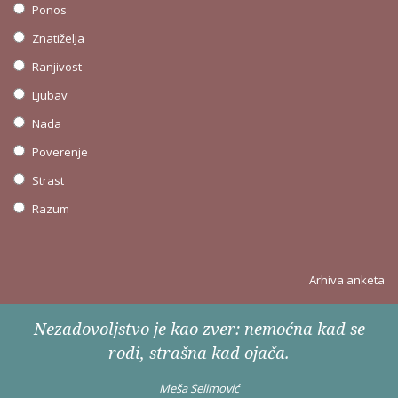
Ponos
Znatiželja
Ranjivost
Ljubav
Nada
Poverenje
Strast
Razum
Arhiva anketa
Nezadovoljstvo je kao zver: nemoćna kad se
rodi, strašna kad ojača.
Meša Selimović