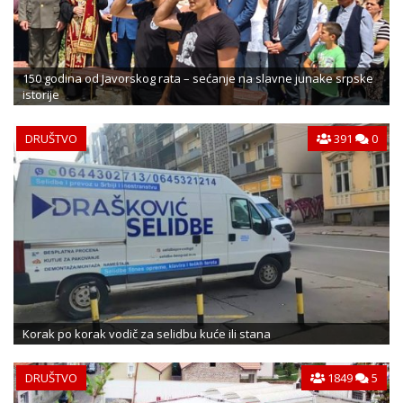
150 godina od Javorskog rata – sećanje na slavne junake srpske
istorije
DRUŠTVO
391
0
Korak po korak vodič za selidbu kuće ili stana
DRUŠTVO
1849
5