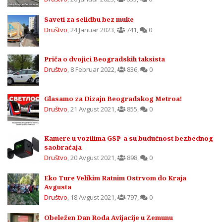
Saveti za selidbu bez muke
Društvo
,
24 Januar 2023
,
741
,
0
Priča o dvojici Beogradskih taksista
Društvo
,
8 Februar 2022
,
836
,
0
Glasamo za Dizajn Beogradskog Metroa!
Društvo
,
21 Avgust 2021
,
855
,
0
Kamere u vozilima GSP-a su budućnost bezbednog
saobraćaja
Društvo
,
20 Avgust 2021
,
898
,
0
Eko Ture Velikim Ratnim Ostrvom do Kraja
Avgusta
Društvo
,
18 Avgust 2021
,
797
,
0
Obeležen Dan Roda Avijacije u Zemunu