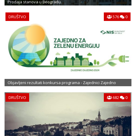
Prodaja stanova u Beogradu
DRUŠTVO
576
0
Objavljeni rezultati konkursa programa - Zajednici Zajedno
DRUŠTVO
682
0