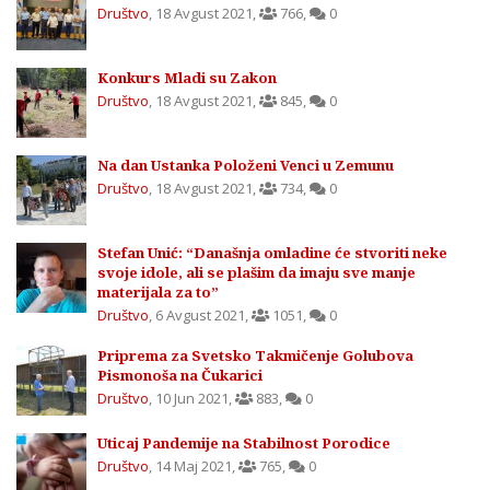
Društvo
,
18 Avgust 2021
,
766
,
0
Konkurs Mladi su Zakon
Društvo
,
18 Avgust 2021
,
845
,
0
Na dan Ustanka Položeni Venci u Zemunu
Društvo
,
18 Avgust 2021
,
734
,
0
Stefan Unić: “Današnja omladine će stvoriti neke
svoje idole, ali se plašim da imaju sve manje
materijala za to”
Društvo
,
6 Avgust 2021
,
1051
,
0
Priprema za Svetsko Takmičenje Golubova
Pismonoša na Čukarici
Društvo
,
10 Jun 2021
,
883
,
0
Uticaj Pandemije na Stabilnost Porodice
Društvo
,
14 Maj 2021
,
765
,
0