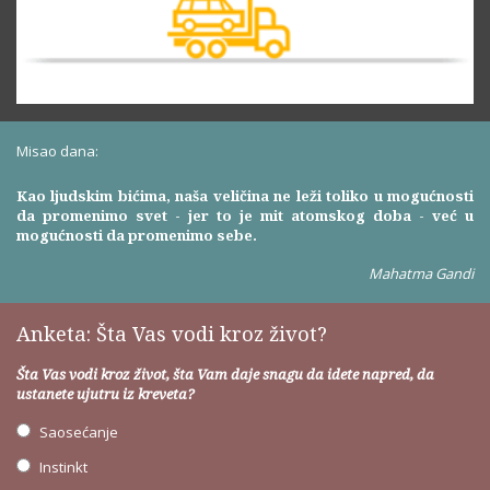
Misao dana:
Kao ljudskim bićima, naša veličina ne leži toliko u mogućnosti
da promenimo svet - jer to je mit atomskog doba - već u
mogućnosti da promenimo sebe.
Mahatma Gandi
Anketa: Šta Vas vodi kroz život?
Šta Vas vodi kroz život, šta Vam daje snagu da idete napred, da
ustanete ujutru iz kreveta?
Saosećanje
Instinkt