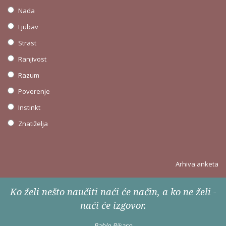
Nada
Ljubav
Strast
Ranjivost
Razum
Poverenje
Instinkt
Znatiželja
Arhiva anketa
Ko želi nešto naučiti naći će način, a ko ne želi -
naći će izgovor.
Pablo Pikaso