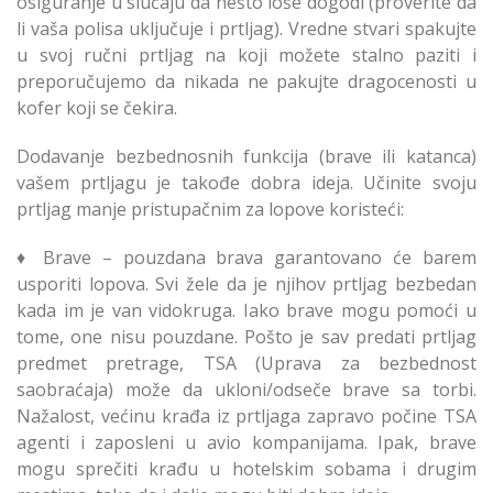
osiguranje u slučaju da nešto loše dogodi (proverite da
li vaša polisa uključuje i prtljag). Vredne stvari spakujte
u svoj ručni prtljag na koji možete stalno paziti i
preporučujemo da nikada ne pakujte dragocenosti u
kofer koji se čekira.
Dodavanje bezbednosnih funkcija (brave ili katanca)
vašem prtljagu je takođe dobra ideja. Učinite svoju
prtljag manje pristupačnim za lopove koristeći:
♦ Brave – pouzdana brava garantovano će barem
usporiti lopova. Svi žele da je njihov prtljag bezbedan
kada im je van vidokruga. Iako brave mogu pomoći u
tome, one nisu pouzdane. Pošto je sav predati prtljag
predmet pretrage, TSA (Uprava za bezbednost
saobraćaja) može da ukloni/odseče brave sa torbi.
Nažalost, većinu krađa iz prtljaga zapravo počine TSA
agenti i zaposleni u avio kompanijama. Ipak, brave
mogu sprečiti krađu u hotelskim sobama i drugim