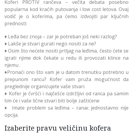
Koferi PROTIV rančeva – večita debata posebno
popularna kod kraćih putovanja i low cost letova. Ovaj
vodič je o koferima, pa ćemo izdvojiti par ključnih
prednosti:
♦ Leđa bez znoja – zar je potreban još neki razlog?
♦ Lakše je stvari gurati nego nositi za ne?
♦ Osim što nećete nositi prtljag na leđima, često ćete se
igrati njime dok čekate u redu ili provozati klince na
njemu .
♦Pronaći ono što vam je u datom trenutku potrebno u
prepunom rancu? Kofer vam pruža mogućnost da
preglednije organizujete vaše stvari.
♦ Kofer je čvršći i najčešće izdržljivi od ranca pa samim
tim će i vaše lične stvari biti bolje zaštićene
♦ Imate problem sa leđima – ranac jednostavno nije
opcija.
Izaberite pravu veličinu kofera