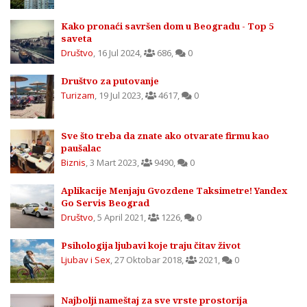
Kako pronaći savršen dom u Beogradu - Top 5
saveta
Društvo
,
16 Jul 2024
,
686
,
0
Društvo za putovanje
Turizam
,
19 Jul 2023
,
4617
,
0
Sve što treba da znate ako otvarate firmu kao
paušalac
Biznis
,
3 Mart 2023
,
9490
,
0
Aplikacije Menjaju Gvozdene Taksimetre! Yandex
Go Servis Beograd
Društvo
,
5 April 2021
,
1226
,
0
Psihologija ljubavi koje traju čitav život
Ljubav i Sex
,
27 Oktobar 2018
,
2021
,
0
Najbolji nameštaj za sve vrste prostorija