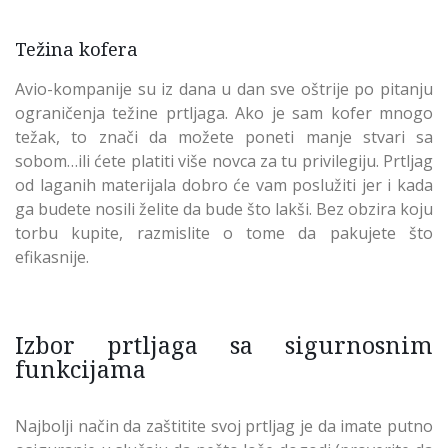
Težina kofera
Avio-kompanije su iz dana u dan sve oštrije po pitanju
ograničenja težine prtljaga. Ako je sam kofer mnogo
težak, to znači da možete poneti manje stvari sa
sobom…ili ćete platiti više novca za tu privilegiju. Prtljag
od laganih materijala dobro će vam poslužiti jer i kada
ga budete nosili želite da bude što lakši. Bez obzira koju
torbu kupite, razmislite o tome da pakujete što
efikasnije.
Izbor prtljaga sa sigurnosnim
funkcijama
Najbolji način da zaštitite svoj prtljag je da imate putno