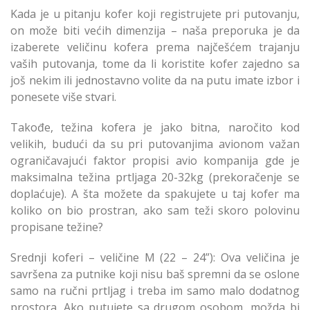
Kada je u pitanju kofer koji registrujete pri putovanju,
on može biti većih dimenzija – naša preporuka je da
izaberete veličinu kofera prema najčešćem trajanju
vaših putovanja, tome da li koristite kofer zajedno sa
još nekim ili jednostavno volite da na putu imate izbor i
ponesete više stvari.
Takođe, težina kofera je jako bitna, naročito kod
velikih, budući da su pri putovanjima avionom važan
ograničavajući faktor propisi avio kompanija gde je
maksimalna težina prtljaga 20-32kg (prekoračenje se
doplaćuje). A šta možete da spakujete u taj kofer ma
koliko on bio prostran, ako sam teži skoro polovinu
propisane težine?
Srednji koferi – veličine M (22 – 24”): Ova veličina je
savršena za putnike koji nisu baš spremni da se oslone
samo na ručni prtljag i treba im samo malo dodatnog
prostora. Ako putujete sa drugom osobom, možda bi