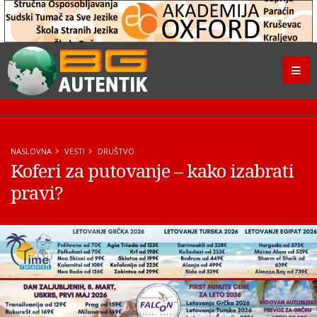
NASLOVNA
VESTI
DRUŠTVO
Koferi za putovanje – kako izabrati
pravi?