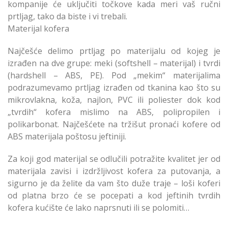
kompanije će uključiti točkove kada meri vaš ručni
prtljag, tako da biste i vi trebali.
Materijal kofera
Najčešće delimo prtljag po materijalu od kojeg je
izrađen na dve grupe: meki (softshell – materijal) i tvrdi
(hardshell – ABS, PE). Pod „mekim“ materijalima
podrazumevamo prtljag izrađen od tkanina kao što su
mikrovlakna, koža, najlon, PVC ili poliester dok kod
„tvrdih“ kofera mislimo na ABS, polipropilen i
polikarbonat. Najčešćete na tržišut pronaći kofere od
ABS materijala poštosu jeftiniji.
Za koji god materijal se odlučili potražite kvalitet jer od
materijala zavisi i izdržljivost kofera za putovanja, a
sigurno je da želite da vam što duže traje – loši koferi
od platna brzo će se pocepati a kod jeftinih tvrdih
kofera kućište će lako naprsnuti ili se polomiti…