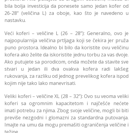
bila bolja investicija da ponesete samo jedan kofer od
26-28“ (veličina L) za oboje, kao što je navedeno u
nastavku.
Veći koferi – veličine L (26 – 28”): Generalno, ovo je
najpopularnija veličina prtljaga koji se čekira jer pruža
puno prostora. Idealno bi bilo da koristite ovu veličinu
kofera ako želite da iskoristite jednu torbu za vas dvoje.
Ako putujete sa porodicom, onda možete da stavite sve
stvari u jedan ili dva ovakva kofera radi lakšeg
rukovanja, za razliku od jednog prevelikog kofera ispod
kojim nije tako lako manevrisati.
Veliki koferi – veličine XL (28 – 32”): Ovo su veoma veliki
koferi sa ogromnim kapacitetom i najčešće nećete
imati potrebu za njima. Zbog svoje veličine, mogli bi biti
previše nezgodni i glomazni za standardna putovanja.
Imajte na umu da mogu premašiti ograničenja veličine i
težine.