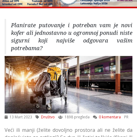
Planirate putovanje i potreban vam je novi
kofer ali jednostavno u ogromnoj ponudi niste
sigurni koji najviše odgovara vašim
potrebama?
13 Mart 2023
Društvo
1898 pregleda
0 komentara
PR
Veći ili manji (želite dovoljno prostora ali ne želite da