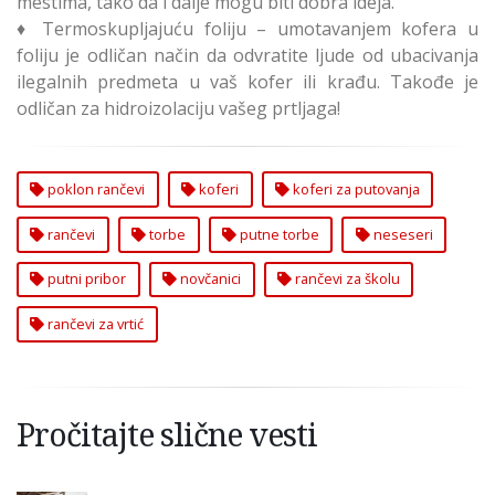
mestima, tako da i dalje mogu biti dobra ideja.
♦ Termoskupljajuću foliju – umotavanjem kofera u
foliju je odličan način da odvratite ljude od ubacivanja
ilegalnih predmeta u vaš kofer ili krađu. Takođe je
odličan za hidroizolaciju vašeg prtljaga!
poklon rančevi
koferi
koferi za putovanja
rančevi
torbe
putne torbe
neseseri
putni pribor
novčanici
rančevi za školu
rančevi za vrtić
Pročitajte slične vesti