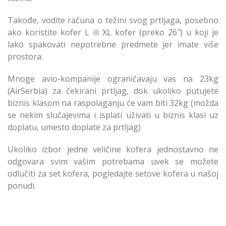
Takođe, vodite računa o težini svog prtljaga, posebno
ako koristite kofer L ili XL kofer (preko 26″) u koji je
lako spakovati nepotrebne predmete jer imate više
prostora.
Mnoge avio-kompanije ograničavaju vas na 23kg
(AirSerbia) za čekirani prtljag, dok ukoliko putujete
biznis klasom na raspolaganju će vam biti 32kg (možda
se nekim slučajevima i isplati uživati u biznis klasi uz
doplatu, umesto doplate za prtljag)
Ukoliko izbor jedne veličine kofera jednostavno ne
odgovara svim vašim potrebama uvek se možete
odlučiti za set kofera, pogledajte setove kofera u našoj
ponudi.