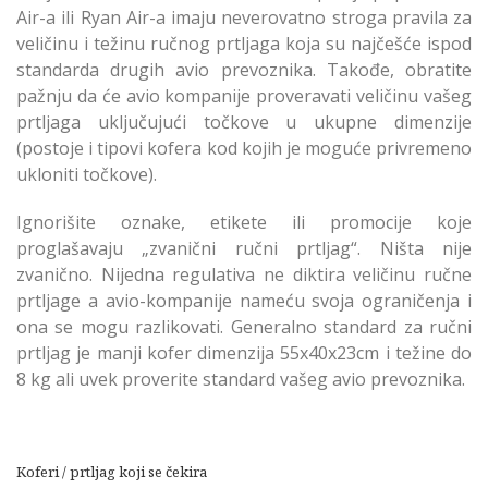
Air-a ili Ryan Air-a imaju neverovatno stroga pravila za
veličinu i težinu ručnog prtljaga koja su najčešće ispod
standarda drugih avio prevoznika. Takođe, obratite
pažnju da će avio kompanije proveravati veličinu vašeg
prtljaga uključujući točkove u ukupne dimenzije
(postoje i tipovi kofera kod kojih je moguće privremeno
ukloniti točkove).
Ignorišite oznake, etikete ili promocije koje
proglašavaju „zvanični ručni prtljag“. Ništa nije
zvanično. Nijedna regulativa ne diktira veličinu ručne
prtljage a avio-kompanije nameću svoja ograničenja i
ona se mogu razlikovati. Generalno standard za ručni
prtljag je manji kofer dimenzija 55x40x23cm i težine do
8 kg ali uvek proverite standard vašeg avio prevoznika.
Koferi / prtljag koji se čekira