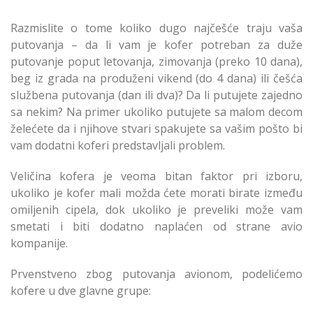
Razmislite o tome koliko dugo najčešće traju vaša
putovanja – da li vam je kofer potreban za duže
putovanje poput letovanja, zimovanja (preko 10 dana),
beg iz grada na produženi vikend (do 4 dana) ili češća
službena putovanja (dan ili dva)? Da li putujete zajedno
sa nekim? Na primer ukoliko putujete sa malom decom
želećete da i njihove stvari spakujete sa vašim pošto bi
vam dodatni koferi predstavljali problem.
Veličina kofera je veoma bitan faktor pri izboru,
ukoliko je kofer mali možda ćete morati birate između
omiljenih cipela, dok ukoliko je preveliki može vam
smetati i biti dodatno naplaćen od strane avio
kompanije.
Prvenstveno zbog putovanja avionom, podelićemo
kofere u dve glavne grupe: