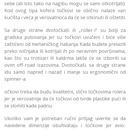
sebe (ali isto tako na nagibu mogu se sami otkotrljati).
Kod ovog tipa kofera točkovi se obično nalaze van
kućišta i veća je verovatnoća da će se otkinuti ili oštetiti.
Sa druge strane dvotočkaši ili „roller-i“ su bolji za
gradska putovanja jer su točkovi uvučeni i biće više
zaštićeni od mehaničkog habanja. Kada budete prelazili
preko ivičnjaka ili kotrljali ih po neravnim površinama,
kao što su trotoari ili kaldrma lakše će se izboriti sa
ovim off-road izazovima. Dvotočkaši, sa druge strane
idu samo napred i nazad i manje su ergonomični od
spinner-a.
očkovi treba da budu kvalitetni, slični točkovima rolera
jer je verovatnije da će točkovi od tvrde plastike pući ili
se slomiti kada padnu.
Ukoliko vam je potreban ručni prtljag uverite se da
navedene dimenzije obuhvataju i točkove jer avio-