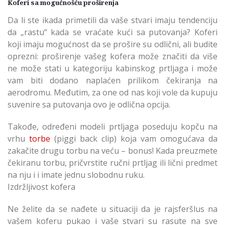
Koferi sa mogućnošću proširenja
Da li ste ikada primetili da vaše stvari imaju tendenciju
da „rastu“ kada se vraćate kući sa putovanja? Koferi
koji imaju mogućnost da se prošire su odlični, ali budite
oprezni: proširenje vašeg kofera može značiti da više
ne može stati u kategoriju kabinskog prtljaga i može
vam biti dodano naplaćen prilikom čekiranja na
aerodromu. Međutim, za one od nas koji vole da kupuju
suvenire sa putovanja ovo je odlična opcija.
Takođe, određeni modeli prtljaga poseduju kopču na
vrhu
torbe
(piggi back clip) koja vam omogućava da
zakačite drugu torbu na veću – bonus! Kada preuzmete
čekiranu torbu, pričvrstite ručni prtljag ili lični predmet
na nju i i imate jednu slobodnu ruku.
Izdržljivost kofera
Ne želite da se nađete u situaciji da je rajsferšlus na
vašem koferu pukao i vaše stvari su rasute na sve