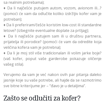
sa realnim potrebama);
♦ Da li najčešće putujem autom, vozom, avionom ili…?
(pomoći će vam da odlučite koliko izdržljiv kofer vam je
potreban);
♦ Da li preferiram/češće koristim low-cost ili standardne
letove? (izbegnite eventualne doplate za prtljag);
♦ Da li najčešće putujem sam ili u društvu partnera,
prijatelja ili porodice? (pomoći će vam da odredite koja
veličina kofera vam je potrebna);
♦ Da li je moj stil više tradicionalan ili volim jarke boje?
(vaš kofer, poput vaše garderobe pokazuje oličenje
vašeg stila).
Verujemo da vam je već nakon ovih par pitanja daleko
jasnije koje su vaše potrebe, ali hajde da se razmotrimo
sve bitne kriterijume jer – “đavo je u detaljima”.
Zašto se odlučiti za kofer?