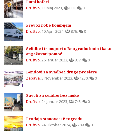
Putni koferi
Društvo
,
11 Maj 2023
,
883
,
0
Prevoz robe kombijem
Društvo
,
10 April 2024
,
876
,
0
Selidbe i transport u Beogradu: kada i kako
angažovati pomoć
Društvo
,
26 Januar 2023
,
837
,
0
Bendovi za svadbe i druge proslave
Zabava
,
3 Novembar 2023
,
1230
,
0
Saveti za selidbu bez muke
Društvo
,
24 Januar 2023
,
743
,
0
Prodaja stanova u Beogradu
Društvo
,
24 Oktobar 2024
,
789
,
0