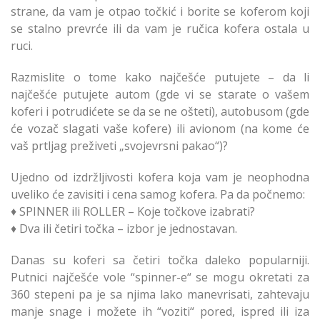
strane, da vam je otpao točkić i borite se koferom koji
se stalno prevrće ili da vam je ručica kofera ostala u
ruci.
Razmislite o tome kako najčešće putujete – da li
najčešće putujete autom (gde vi se starate o vašem
koferi i potrudićete se da se ne ošteti), autobusom (gde
će vozač slagati vaše kofere) ili avionom (na kome će
vaš prtljag preživeti „svojevrsni pakao“)?
Ujedno od izdržljivosti kofera koja vam je neophodna
uveliko će zavisiti i cena samog kofera. Pa da počnemo:
♦ SPINNER ili ROLLER – Koje točkove izabrati?
♦ Dva ili četiri točka – izbor je jednostavan.
Danas su koferi sa četiri točka daleko popularniji.
Putnici najčešće vole “spinner-e“ se mogu okretati za
360 stepeni pa je sa njima lako manevrisati, zahtevaju
manje snage i možete ih “voziti“ pored, ispred ili iza