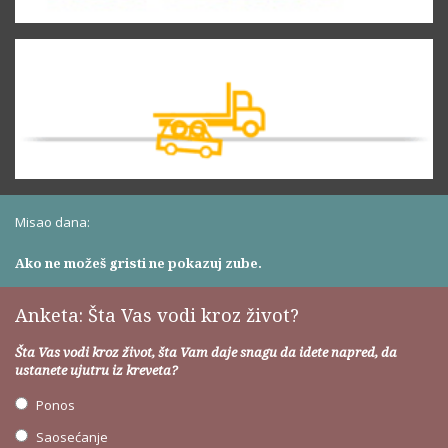
Misao dana:
Ako ne možeš gristi ne pokazuj zube.
Anketa: Šta Vas vodi kroz život?
Šta Vas vodi kroz život, šta Vam daje snagu da idete napred, da
ustanete ujutru iz kreveta?
Ponos
Saosećanje