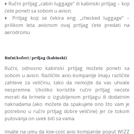
♦ Ručni prtljag „cabin luggage“ ili kabinski prtljag – koji
ćete poneti sa sobom u avion;
♦ Prtljag koji se čekira eng. „checked luggage“ –
prilikom leta avionom ovaj prtljag ćete predati na
aerodromu
Ručni koferi / prtljag (kabinski)
Ručni, odnosno kabinski prtljag možete poneti sa
sobom u avion. Različite avio-kompanije imaju različite
zahteve za veličinu, tako da nemojte da vas uhvate
nespremne. Ukoliko koristite ručni prtljag nećete
morati da brinete o izgubljenom prtljagu ili dodatnim
naknadama (ako možete da spakujete ono što vam je
potrebno u ručni prtljag dobre veličine) jer će tokom
putovanja on uvek biti sa vama.
Imajte na umu da low-cost avio kompanije poput WIZZ