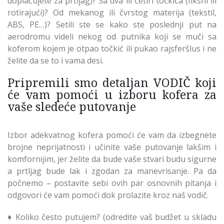
doplaćujete za prtljag)? Sa dva ili četiri točkića (fiksni ili
rotirajući)? Od mekanog ili čvrstog materija (tekstil,
ABS, PE…)? Setili ste se kako ste poslednji put na
aerodromu videli nekog od putnika koji se muči sa
koferom kojem je otpao točkić ili pukao rajsferšlus i ne
želite da se to i vama desi.
Pripremili smo detaljan VODIČ koji
će vam pomoći u izboru kofera za
vaše sledeće putovanje
Izbor adekvatnog kofera pomoći će vam da izbegnete
brojne neprijatnosti i učinite vaše putovanje lakšim i
komfornijim, jer želite da bude vaše stvari budu sigurne
a prtljag bude lak i zgodan za manevrisanje. Pa da
počnemo – postavite sebi ovih par osnovnih pitanja i
odgovori će vam pomoći dok prolazite kroz naš vodič.
♦ Koliko često putujem? (odredite vaš budžet u skladu