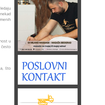
ledaju
onekad
emenih
nost u
 često
a, što