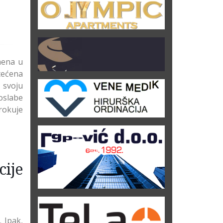
usporava starenje
podmlađivanja matičnim
ćelijama
mena u
štećena
 svoju
 oslabe
rokuje
ije
 Ipak,