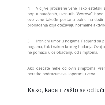
4. Vidljive proširene vene. Iako estetski 
poput natečenih, uvrnutih "čvorova" ispo
ove vene takođe postanu bolne na dodir i
probadanja koja otežavaju normalne aktivnost
5. Hronični umor u nogama. Pacijenti sa p
nogama, čak i nakon kraćeg hodanja. Ovaj o
ne pomažu u oslobađanju od simptoma.
Ako osećate neke od ovih simptoma, vreme
neretko podrazumeva i operaciju vena.
Kako, kada i zašto se odluč