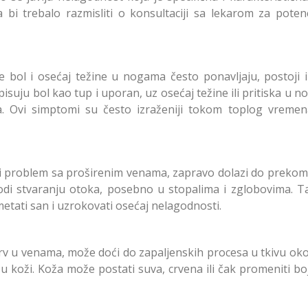
bi trebalo razmisliti o konsultaciji sa lekarom za potenc
bol i osećaj težine u nogama često ponavljaju, postoji in
isuju bol kao tup i uporan, uz osećaj težine ili pritiska u 
. Ovi simptomi su često izraženiji tokom toplog vremena
ji problem sa proširenim venama, zapravo dolazi do preko
odi stvaranju otoka, posebno u stopalima i zglobovima. T
etati san i uzrokovati osećaj nelagodnosti.
 krv u venama, može doći do zapaljenskih procesa u tkivu ok
e u koži. Koža može postati suva, crvena ili čak promeniti bo