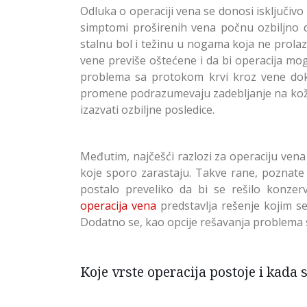
Odluka o operaciji vena se donosi isključivo
simptomi proširenih vena počnu ozbiljno d
stalnu bol i težinu u nogama koja ne prolaz
vene previše oštećene i da bi operacija mog
problema sa protokom krvi kroz vene dok
promene podrazumevaju zadebljanje na koži 
izazvati ozbiljne posledice.
Međutim, najčešći razlozi za operaciju ven
koje sporo zarastaju. Takve rane, poznate 
postalo preveliko da bi se rešilo konzer
operacija vena
predstavlja rešenje kojim se
Dodatno se, kao opcije rešavanja problema
Koje vrste operacija postoje i kada