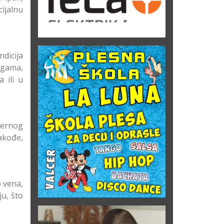
ijalnu
dicija
nogama,
 ili u
mernog
akođe,
o vena,
ju, što