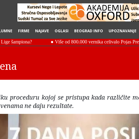
LUMNE
FIRME
NAJAVE
OGLASI
BEOGRAD INFO
UPOZNAVANJE
vena
šku proceduru kojoj se pristupa kada različite m
 venama ne daju rezultate.