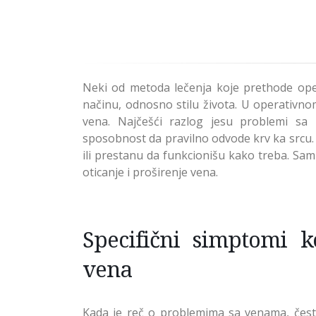
a licu
Neki od metoda lečenja koje prethode ope
načinu, odnosno stilu života. U operativnom
vena. Najčešći razlog jesu problemi sa
sposobnost da pravilno odvode krv ka srcu. 
ili prestanu da funkcionišu kako treba. Sa
oticanje i proširenje vena.
Specifični simptomi k
vena
Kada je reč o problemima sa venama, često 