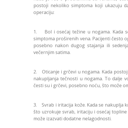
postoji nekoliko simptoma koji ukazuju da 
operaciju:
1. Bol i osećaj težine u nogama. Kada se 
simptoma proširenih vena. Pacijenti često op
posebno nakon dugog stajanja ili sedenja
večernjim satima.
2. Oticanje i grčevi u nogama. Kada posto
nakupljanja tečnosti u nogama. To dalje v
česti su i grčevi, posebno noću, što može om
3. Svrab i iritacija kože. Kada se nakuplja
što uzrokuje svrab, iritaciju i osećaj toplin
može izazvati dodatne nelagodnosti.