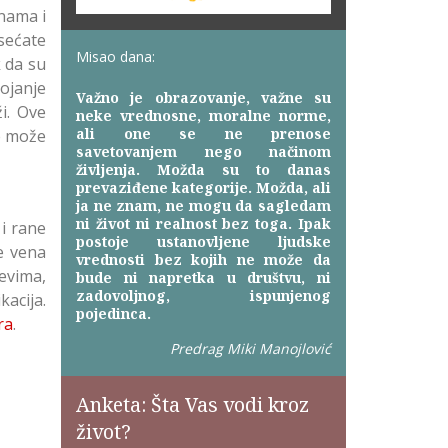
enama i
sećate
Misao dana:
k da su
tojanje
Važno je obrazovanje, važne su
i. Ove
neke vrednosne, moralne norme,
ali one se ne prenose
e može
savetovanjem nego načinom
življenja. Možda su to danas
prevaziđene kategorije. Možda, ali
ja ne znam, ne mogu da sagledam
ni život ni realnost bez toga. Ipak
i rane
postoje ustanovljene ljudske
e vena
vrednosti bez kojih ne može da
evima,
bude ni napretka u društvu, ni
zadovoljnog, ispunjenog
acija.
pojedinca.
ra
.
Predrag Miki Manojlović
Anketa: Šta Vas vodi kroz
život?