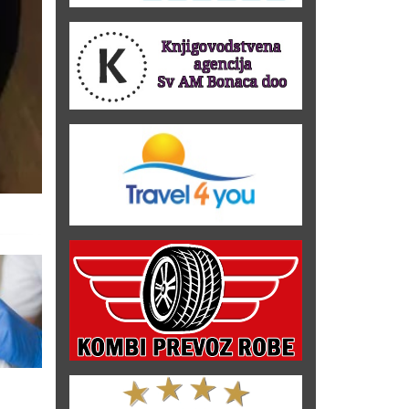
Mezoterapija tretman
PRP tretman metoda
metoda koji uklanja bore i
krvnom plazmom