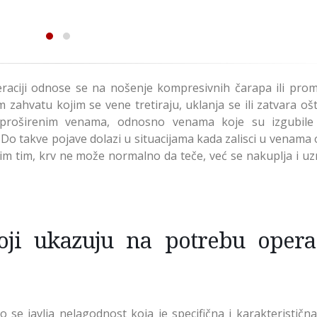
raciji odnose se na nošenje kompresivnih čarapa ili pro
 zahvatu kojim se vene tretiraju, uklanja se ili zatvara o
 proširenim venama, odnosno venama koje su izgubile
Do takve pojave dolazi u situacijama kada zalisci u venama
mim tim, krv ne može normalno da teče, već se nakuplja i uz
oji ukazuju na potrebu operac
se javlja nelagodnost koja je specifična i karakteristična.