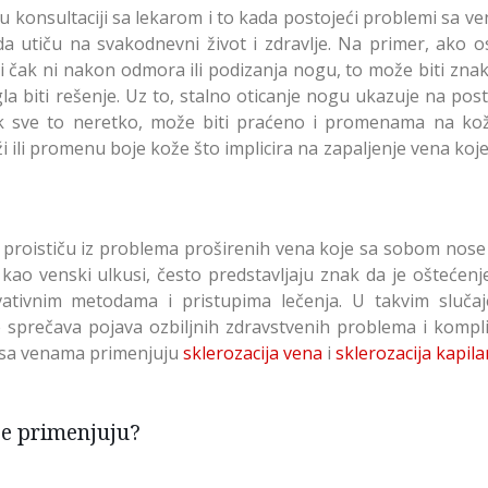
 u konsultaciji sa lekarom i to kada postojeći problemi sa v
a utiču na svakodnevni život i zdravlje. Na primer, ako o
i čak ni nakon odmora ili podizanja nogu, to može biti zna
la biti rešenje. Uz to, stalno oticanje nogu ukazuje na pos
 sve to neretko, može biti praćeno i promenama na kož
ili promenu boje kože što implicira na zapaljenje vena koj
a proističu iz problema proširenih vena koje sa sobom nose 
kao venski ulkusi, često predstavljaju znak da je oštećenj
vativnim metodama i pristupima lečenja. U takvim slučaj
 sprečava pojava ozbiljnih zdravstvenih problema i komplik
 sa venama primenjuju
sklerozacija vena
i
sklerozacija kapila
 se primenjuju?