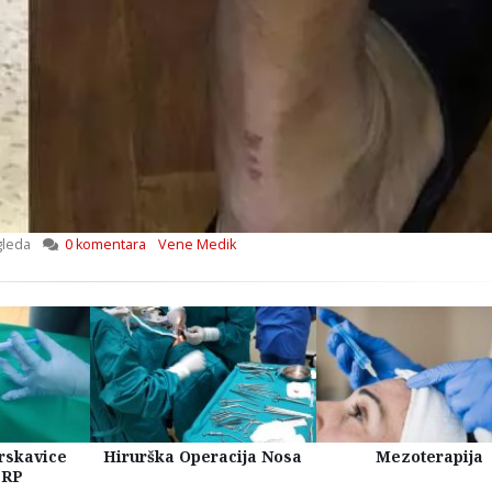
gleda
0 komentara
Vene Medik
rskavice
Hirurška Operacija Nosa
Mezoterapija
PRP