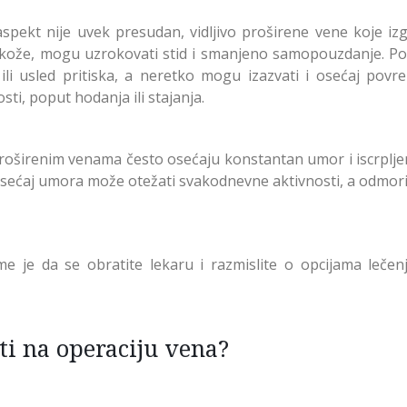
aspekt nije uvek presudan, vidljivo proširene vene koje izg
d kože, mogu uzrokovati stid i smanjeno samopouzdanje. P
li usled pritiska, a neretko mogu izazvati i osećaj povr
i, poput hodanja ili stajanja.
roširenim venama često osećaju konstantan umor i iscrplje
sećaj umora može otežati svakodnevne aktivnosti, a odmori
 je da se obratite lekaru i razmislite o opcijama lečenj
iti na operaciju vena?