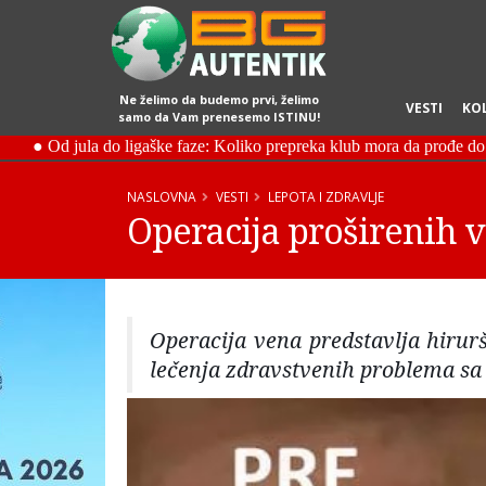
Ne želimo da budemo prvi, želimo
VESTI
KO
samo da Vam prenesemo ISTINU!
NASLOVNA
VESTI
LEPOTA I ZDRAVLJE
Operacija proširenih 
Operacija vena predstavlja hirur
lečenja zdravstvenih problema sa