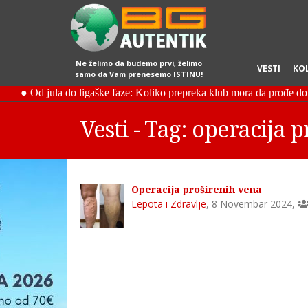
Ne želimo da budemo prvi, želimo
VESTI
KO
samo da Vam prenesemo ISTINU!
Vesti - Tag: operacija 
Operacija proširenih vena
Lepota i Zdravlje
,
8 Novembar 2024
,