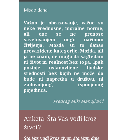
Misao dana:
Važno je obrazovanje, važne su
neke vrednosne, moralne norme,
ali one se ne prenose
savetovanjem nego načinom
življenja. Možda su to danas
prevaziđene kategorije. Možda, ali
ja ne znam, ne mogu da sagledam
ni život ni realnost bez toga. Ipak
postoje ustanovljene ljudske
vrednosti bez kojih ne može da
bude ni napretka u društvu, ni
zadovoljnog, ispunjenog
pojedinca.
Predrag Miki Manojlović
Anketa: Šta Vas vodi kroz
život?
Šta Vas vodi kroz život, šta Vam daje