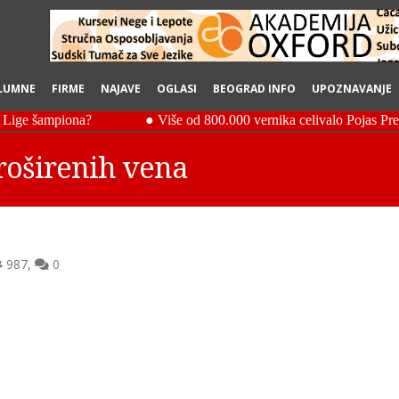
LUMNE
FIRME
NAJAVE
OGLASI
BEOGRAD INFO
UPOZNAVANJE
proširenih vena
987
,
0