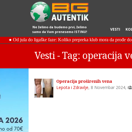
Ne želimo da budemo prvi, želimo
VESTI
KO
samo da Vam prenesemo ISTINU!
Vesti - Tag: operacija 
Operacija proširenih vena
Lepota i Zdravlje
,
8 Novembar 2024
,