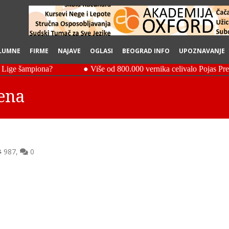
LUMNE
FIRME
NAJAVE
OGLASI
BEOGRAD INFO
UPOZNAVANJE
vena
987
,
0