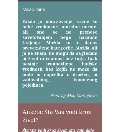
Misao dana:
Važno je obrazovanje, važne su
neke vrednosne, moralne norme,
ali one se ne prenose
savetovanjem nego načinom
življenja. Možda su to danas
prevaziđene kategorije. Možda, ali
ja ne znam, ne mogu da sagledam
ni život ni realnost bez toga. Ipak
postoje ustanovljene ljudske
vrednosti bez kojih ne može da
bude ni napretka u društvu, ni
zadovoljnog, ispunjenog
pojedinca.
Predrag Miki Manojlović
Anketa: Šta Vas vodi kroz
život?
Šta Vas vodi kroz život, šta Vam daje