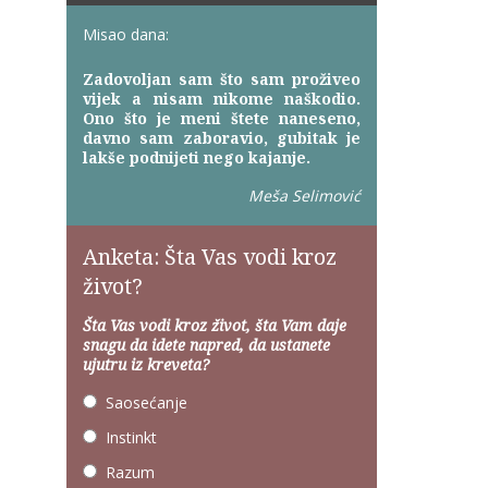
Misao dana:
Zadovoljan sam što sam proživeo
vijek a nisam nikome naškodio.
Ono što je meni štete naneseno,
davno sam zaboravio, gubitak je
lakše podnijeti nego kajanje.
Meša Selimović
Anketa: Šta Vas vodi kroz
život?
Šta Vas vodi kroz život, šta Vam daje
snagu da idete napred, da ustanete
ujutru iz kreveta?
Saosećanje
Instinkt
Razum