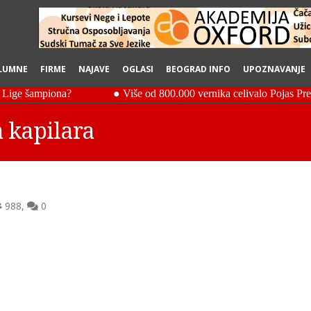
LUMNE
FIRME
NAJAVE
OGLASI
BEOGRAD INFO
UPOZNAVANJE
a kapilara
988
,
0