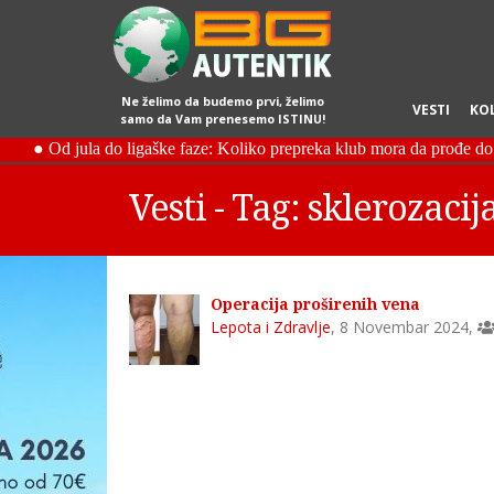
Ne želimo da budemo prvi, želimo
VESTI
KO
samo da Vam prenesemo ISTINU!
Vesti - Tag: sklerozacij
Operacija proširenih vena
Lepota i Zdravlje
,
8 Novembar 2024
,