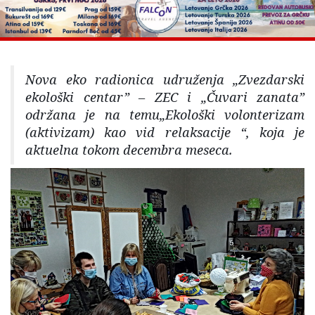
Nova eko radionica udruženja „Zvezdarski
ekološki centar” – ZEC i „Čuvari zanata”
održana je na temu„Ekološki volonterizam
(aktivizam) kao vid relaksacije “, koja je
aktuelna tokom decembra meseca.