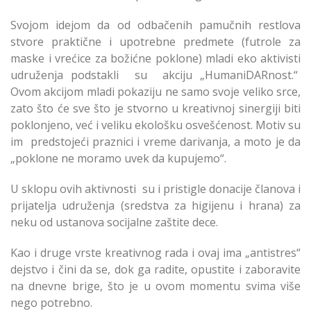
Svojom idejom da od odbačenih pamučnih restlova
stvore praktične i upotrebne predmete (futrole za
maske i vrećice za božićne poklone) mladi eko aktivisti
udruženja podstakli su akciju „HumaniDARnost.“
Ovom akcijom mladi pokaziju ne samo svoje veliko srce,
zato što će sve što je stvorno u kreativnoj sinergiji biti
poklonjeno, već i veliku ekološku osvešćenost. Motiv su
im predstojeći praznici i vreme darivanja, a moto je da
„poklone ne moramo uvek da kupujemo“.
U sklopu ovih aktivnosti su i pristigle donacije članova i
prijatelja udruženja (sredstva za higijenu i hrana) za
neku od ustanova socijalne zaštite dece.
Kao i druge vrste kreativnog rada i ovaj ima „antistres“
dejstvo i čini da se, dok ga radite, opustite i zaboravite
na dnevne brige, što je u ovom momentu svima više
nego potrebno.