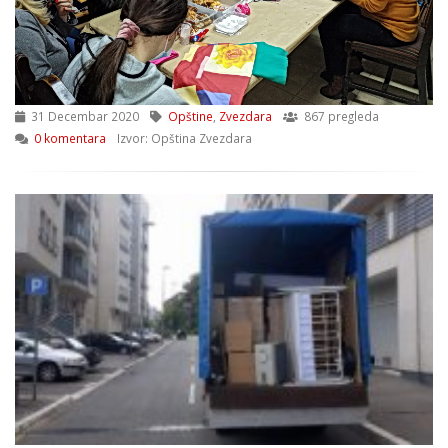
31 Decembar 2020
Opštine
,
Zvezdara
867 pregleda
0 komentara
Izvor: Opština Zvezdara