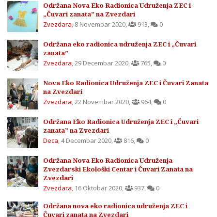
Održana Nova Eko Radionica Udruženja ZEC i
„Čuvari zanata” na Zvezdari
Zvezdara
,
8 Novembar 2020
,
913
,
0
Održana eko radionica udruženja ZEC i „Čuvari
zanata”
Zvezdara
,
29 Decembar 2020
,
765
,
0
Nova Eko Radionica Udruženja ZEC i Čuvari Zanata
na Zvezdari
Zvezdara
,
22 Novembar 2020
,
964
,
0
Održana Eko Radionica Udruženja ZEC i „Čuvari
zanata” na Zvezdari
Deca
,
4 Decembar 2020
,
816
,
0
Održana Nova Eko Radionica Udruženja
Zvezdarski Ekološki Centar i Čuvari Zanata na
Zvezdari
Zvezdara
,
16 Oktobar 2020
,
937
,
0
Održana nova eko radionica udruženja ZEC i
Čuvari zanata na Zvezdari