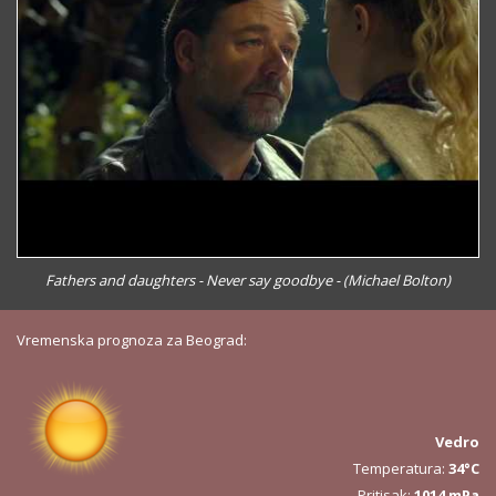
Fathers and daughters - Never say goodbye - (Michael Bolton)
Vremenska prognoza za Beograd:
Vedro
Temperatura:
34°C
Pritisak:
1014 mPa