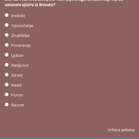
ustanete ujutru iz kreveta?
Instinkt
Saosećanje
Znatiželja
Poverenje
Ljubav
Ranjivost
Strast
Nada
Ponos
Razum
Arhiva anketa