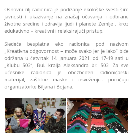
Osnovni cilj radionica je podizanje ekološke svesti šire
javnosti i ukazivanje na značaj očuvanja i odbrane
životne sredine i zdravlja ljudi i planete Zemlje , kroz
edukativno – kreativni i relaksirajući pristup.
Sledeća besplatna eko radionica pod nazivom
„Kreativna odgovornost – može svako jer je lako“ biće
održana u četvrtak 14. januara 2021. od 17-19 sati u
„Klubu 503“, Bul. kralja Aleksandra br. 503. Za sve
učesnike radionica je obezbeđen radioničarski
materijal, zaštitne maske i osveženje.- poručuju
organizatorke Biljana i Bojana.
Održana “finaltouch
Održana “finaltouch
2020” Eko Radionica
2020” Eko Radionica
Udruženja ZEC i
Udruženja ZEC i
„Čuvari Zanata” na
„Čuvari Zanata” na