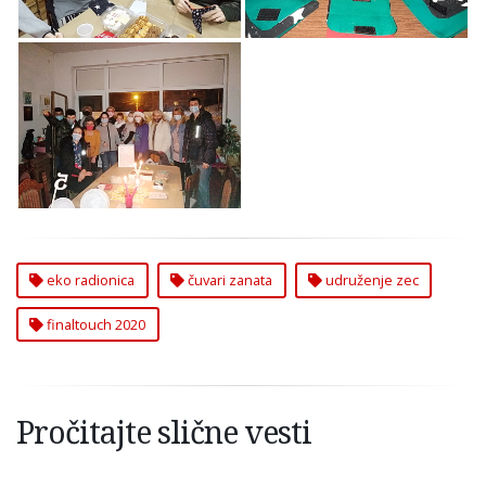
Zvezdari
Zvezdari
Održana “finaltouch
2020” Eko Radionica
Udruženja ZEC i
„Čuvari Zanata” na
Zvezdari
eko radionica
čuvari zanata
udruženje zec
finaltouch 2020
Pročitajte slične vesti