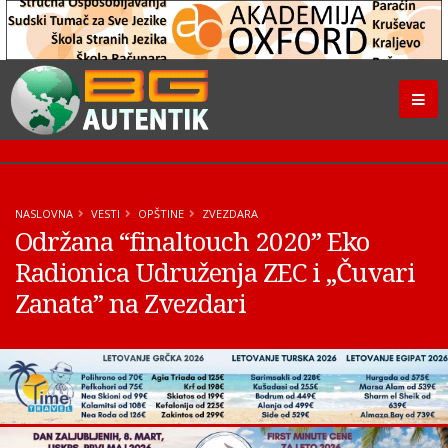
NASLOVNA
VESTI
OPŠTINE
ZVEZDARA
Održana “finaltouch 2020” Eko
Radionica Udruženja ZEC i „Čuvari
Zanata” na Zvezdari