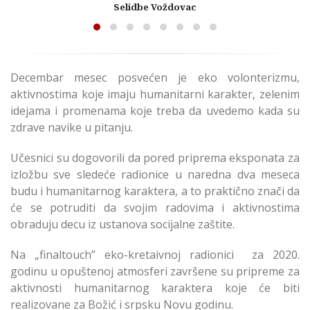
Selidbe Voždovac
Decembar mesec posvećen je eko volonterizmu,
aktivnostima koje imaju humanitarni karakter, zelenim
idejama i promenama koje treba da uvedemo kada su
zdrave navike u pitanju.
Učesnici su dogovorili da pored priprema eksponata za
izložbu sve sledeće radionice u naredna dva meseca
budu i humanitarnog karaktera, a to praktično znači da
će se potruditi da svojim radovima i aktivnostima
obraduju decu iz ustanova socijalne zaštite.
Na „finaltouch” eko-kretaivnoj radionici za 2020.
godinu u opuštenoj atmosferi završene su pripreme za
aktivnosti humanitarnog karaktera koje će biti
realizovane za Božić i srpsku Novu godinu.