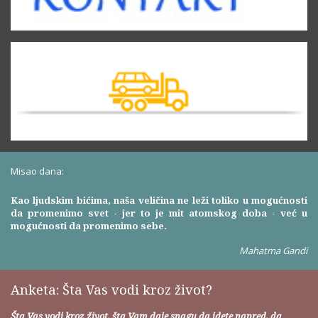
Misao dana:
Kao ljudskim bićima, naša veličina ne leži toliko u mogućnosti
da promenimo svet - jer to je mit atomskog doba - već u
mogućnosti da promenimo sebe.
Mahatma Gandi
Anketa: Šta Vas vodi kroz život?
Šta Vas vodi kroz život, šta Vam daje snagu da idete napred, da