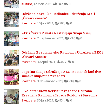
Kultura
,
12 Mart 2021
,
847
,
0
Održane Nove Eko Radionice Udruženja ZEC i
„Čuvari Zanata”
Zvezdara
,
10 Jun 2021
,
790
,
0
ZEC i Čuvari Zanata Nastavljaju Svoju Misiju
Zvezdara
,
2 Septembar 2021
,
737
,
0
Održane Besplatne eko Radionica Udruženja ZEC i
„Čuvari Zanata”
Zvezdara
,
30 April 2021
,
827
,
0
Uspešna akcija Udruženja ZEC „Sastanak kod dve
šumske klupe“ na Zvezdari
Zvezdara
,
3 Novembar 2020
,
939
,
0
U Volonterskom Servisu Zvezdare Održana
Kreativna Radionica Izrade Poklona i Suvenira
Zvezdara
,
30 Jun 2021
,
954
,
0