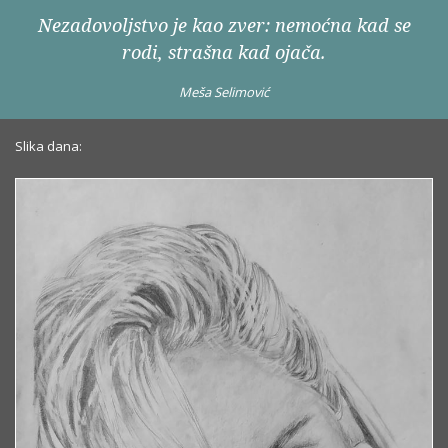
Nezadovoljstvo je kao zver: nemoćna kad se
rodi, strašna kad ojača.
Meša Selimović
Slika dana: