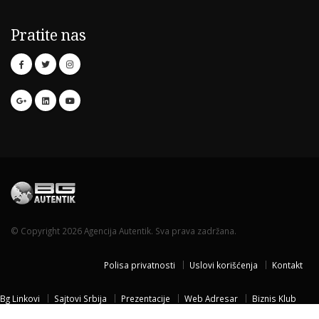
Pratite nas
© Copyright 2026 Agencija Autentik. Sva prava zadržana.
Polisa privatnosti
Uslovi korišćenja
Kontakt
Bg Linkovi
Sajtovi Srbija
Prezentacije
Web Adresar
Biznis Klub
Naissus Niš
Dom za stare
Temisvar Izlet