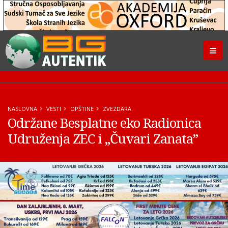
NASLOVNA
VESTI
OPŠTINE
ZVEZDARA
Održane Besplatne eko Radionica
Udruženja ZEC i „Čuvari Zanata”