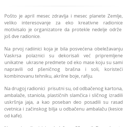
Pošto je april mesec zdravlja i mesec planete Zemlje,
veliko interesovanje za eko kreativne radionice
motivisalo je organizatore da protekle nedelje održe
još dve radionice.
Na prvoj radiinici koja je bila posvećena obeležavanju
Vaskrsa polaznici su dekorisali već pripremljene
unikatne ukrasne predmete od eko mase koju su sami
napravili od pšeničnog brašna i soli, koristeći
kombinovanu tehniku, akrilne boje, rafiju.
Na drugoj radionici prisutni su, od odbačenog kartona,
ambalaže, staniola, plastičnih slamčica i sličnog izradili
uskršnja jaja, a kao poseban deo posadili su rasad
cvetnica i začinskog bilja u odbačenu ambalažu (kesice
od kafe).