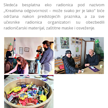
Sledeća besplatna eko radionica pod nazivom
„Kreativna odgovornost – može svako jer je lako“ biće
održana nakon predstojećih praznika, a za sve
učesnike radionica organizatori su obezbedili
radioničarski materijal, zaštitne maske i osveženje.
Održane Besplatne
Održane Besplatne
eko Radionica
eko Radionica
Udruženja ZEC i
Udruženja ZEC i
„Čuvari Zanata”
„Čuvari Zanata”
Održane Besplatne
eko Radionica
Udruženja ZEC i
„Čuvari Zanata”