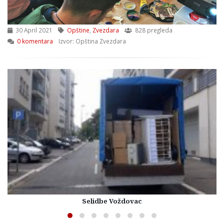
30 April 2021
Opštine
,
Zvezdara
828 pregleda
0 komentara
Izvor: Opština Zvezdara
Selidbe Voždovac