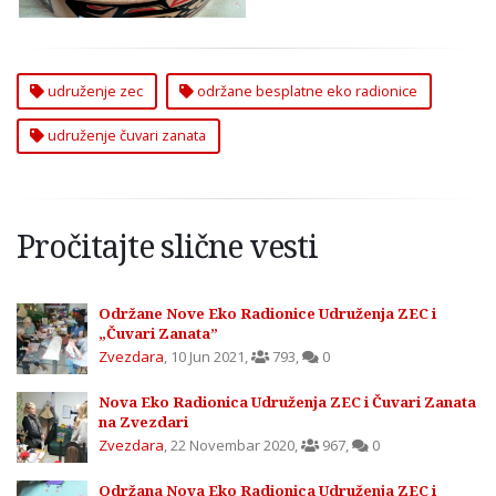
udruženje zec
održane besplatne eko radionice
udruženje čuvari zanata
Pročitajte slične vesti
Održane Nove Eko Radionice Udruženja ZEC i
„Čuvari Zanata”
Zvezdara
,
10 Jun 2021
,
793
,
0
Nova Eko Radionica Udruženja ZEC i Čuvari Zanata
na Zvezdari
Zvezdara
,
22 Novembar 2020
,
967
,
0
Održana Nova Eko Radionica Udruženja ZEC i