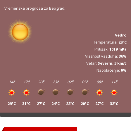
Vremenska prognoza za Beograd:
Vedro
Temperatura:
28°C
Pritisak:
1019 mPa
Vlažnost vazduha:
36%
Vetar:
Severni, 3 km/č
Naoblačenje:
0%
14č
17č
20č
23č
02č
05č
08č
11č
29°C
31°C
27°C
24°C
22°C
20°C
27°C
32°C
14č
17č
20č
23č
02č
05č
08č
11č