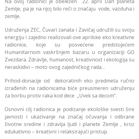
Na ovoj radionici je obeležen 22. april Dan planeta
Zemlje, pa je na njoj bilo reči o značaju vode, vazduha i
zemlje.
Udruženja ZEC, Čuvari zanata i Zavičaj udružili su svoju
energiju i zajedno realizovali ove aprilske eko kreativne
radionice, koje su posvećene predstojećem
Humanitarnom vaskršnjem bazaru u organizaciji GO
Zvezdara. Zdravlje, humanost, kreativnost i ekologija su
neraskidivi – moto ovog zajedničkog rada…
Prihod-donacije od dekoratinih eko predmeta ručno
izrađenih na radionicama biće preusmeren udruženju
za borbu protiv raka kod dece „Uvek sa decom“.
Osnovni cilj radionica je podizanje ekološke svesti šire
javnosti i ukazivanje na značaj očuvanja i odbrane
životne sredine i zdravlja ljudi i planete Zemlje , kroz
edukativno – kreativni i relaksirajući pristup.