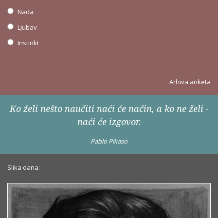
Nada
Ljubav
Instinkt
Arhiva anketa
Ko želi nešto naučiti naći će način, a ko ne želi -
naći će izgovor.
Pablo Pikaso
Slika dana: