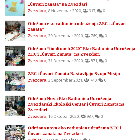
„Čuvari zanata” na Zvezdari
Zvezdara
,
8 Novembar 2020
,
917
,
0
Održana eko radionica udruženja ZEC i „Čuvari
zanata”
Zvezdara
,
29 Decembar 2020
,
769
,
0
Održana “finaltouch 2020” Eko Radionica Udruženja
ZEC i „Čuvari Zanata” na Zvezdari
Zvezdara
,
31 Decembar 2020
,
871
,
0
ZEC i Čuvari Zanata Nastavljaju Svoju Misiju
Zvezdara
,
2 Septembar 2021
,
740
,
0
Održana Nova Eko Radionica Udruženja
Zvezdarski Ekološki Centar i Čuvari Zanata na
Zvezdari
Zvezdara
,
16 Oktobar 2020
,
937
,
0
Održana nova eko radionica udruženja ZEC i
Čuvari zanata na Zvezdari