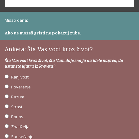
Misao dana:
Ako ne možeš gristi ne pokazuj zube.
Anketa: Šta Vas vodi kroz život?
Šta Vas vodi kroz život, šta Vam daje snagu da idete napred, da
ustanete ujutru iz kreveta?
Ranjivost
Poverenje
Razum
Strast
Ponos
Znatiželja
Saosećanje