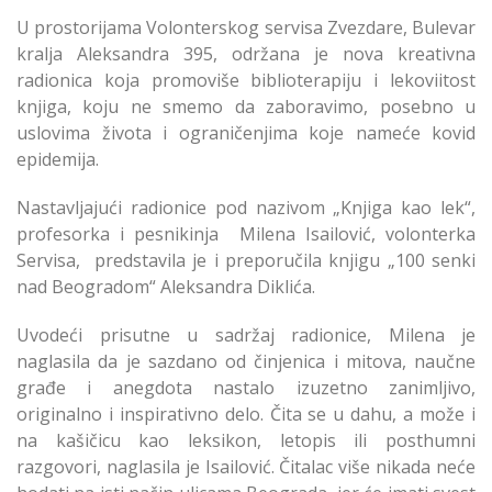
U prostorijama Volonterskog servisa Zvezdare, Bulevar
kralja Aleksandra 395, održana je nova kreativna
radionica koja promoviše biblioterapiju i lekoviitost
knjiga, koju ne smemo da zaboravimo, posebno u
uslovima života i ograničenjima koje nameće kovid
epidemija.
Nastavljajući radionice pod nazivom „Knjiga kao lek“,
profesorka i pesnikinja Milena Isailović, volonterka
Servisa, predstavila je i preporučila knjigu „100 senki
nad Beogradom“ Aleksandra Diklića.
Uvodeći prisutne u sadržaj radionice, Milena je
naglasila da je sazdano od činjenica i mitova, naučne
građe i anegdota nastalo izuzetno zanimljivo,
originalno i inspirativno delo. Čita se u dahu, a može i
na kašičicu kao leksikon, letopis ili posthumni
razgovori, naglasila je Isailović. Čitalac više nikada neće