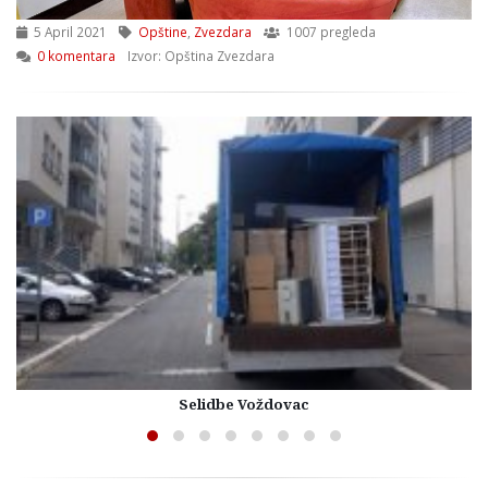
5 April 2021
Opštine
,
Zvezdara
1007 pregleda
0 komentara
Izvor: Opština Zvezdara
Selidbe Voždovac