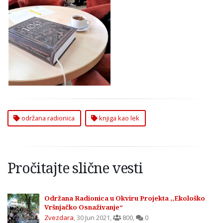
Održana Radionica
„Knjiga kao Lek“
održana radionica
knjiga kao lek
Pročitajte slične vesti
Održana Radionica u Okviru Projekta ,,Ekološko
Vršnjačko Osnaživanje“
Zvezdara
,
30 Jun 2021
,
800
,
0