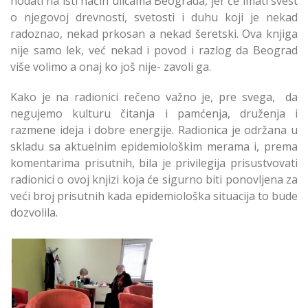
hodati na isti način ulicama Beograda, jer će imati svest
o njegovoj drevnosti, svetosti i duhu koji je nekad
radoznao, nekad prkosan a nekad šeretski. Ova knjiga
nije samo lek, već nekad i povod i razlog da Beograd
više volimo a onaj ko još nije- zavoli ga.
Kako je na radionici rečeno važno je, pre svega, da
negujemo kulturu čitanja i pamćenja, druženja i
razmene ideja i dobre energije. Radionica je održana u
skladu sa aktuelnim epidemiološkim merama i, prema
komentarima prisutnih, bila je privilegija prisustvovati
radionici o ovoj knjizi koja će sigurno biti ponovljena za
veći broj prisutnih kada epidemiološka situacija to bude
dozvolila.