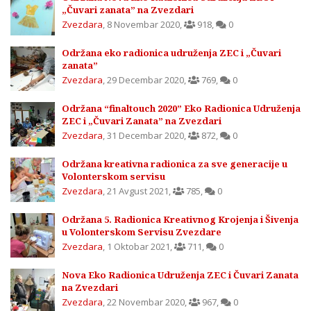
„Čuvari zanata” na Zvezdari
Zvezdara
,
8 Novembar 2020
,
918
,
0
Održana eko radionica udruženja ZEC i „Čuvari
zanata”
Zvezdara
,
29 Decembar 2020
,
769
,
0
Održana “finaltouch 2020” Eko Radionica Udruženja
ZEC i „Čuvari Zanata” na Zvezdari
Zvezdara
,
31 Decembar 2020
,
872
,
0
Održana kreativna radionica za sve generacije u
Volonterskom servisu
Zvezdara
,
21 Avgust 2021
,
785
,
0
Održana 5. Radionica Kreativnog Krojenja i Šivenja
u Volonterskom Servisu Zvezdare
Zvezdara
,
1 Oktobar 2021
,
711
,
0
Nova Eko Radionica Udruženja ZEC i Čuvari Zanata
na Zvezdari
Zvezdara
,
22 Novembar 2020
,
967
,
0