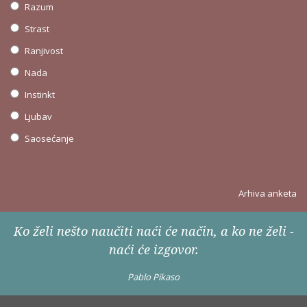
Razum
Strast
Ranjivost
Nada
Instinkt
Ljubav
Saosećanje
Arhiva anketa
Ko želi nešto naučiti naći će način, a ko ne želi -
naći će izgovor.
Pablo Pikaso