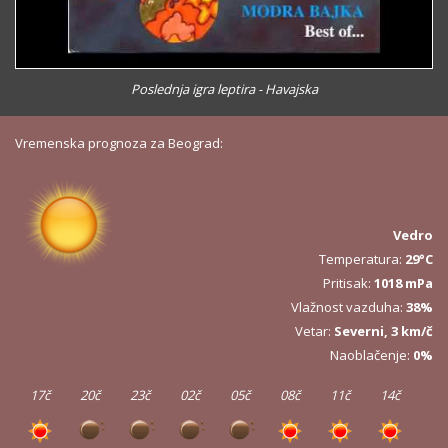
Poslednja igra leptira - Havajska
Vremenska prognoza za Beograd:
Vedro
Temperatura:
29°C
Pritisak:
1018 mPa
Vlažnost vazduha:
38%
Vetar:
Severni, 3 km/č
Naoblačenje:
0%
17č
20č
23č
02č
05č
08č
11č
14č