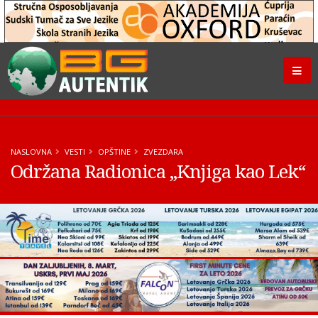
NASLOVNA
VESTI
OPŠTINE
ZVEZDARA
Održana Radionica „Knjiga kao Lek“