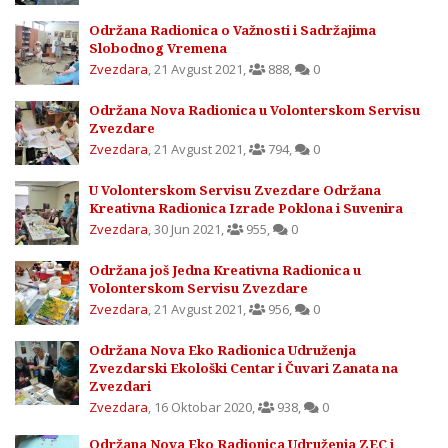
Održana Radionica o Važnosti i Sadržajima
Slobodnog Vremena
Zvezdara
,
21 Avgust 2021
,
888
,
0
Održana Nova Radionica u Volonterskom Servisu
Zvezdare
Zvezdara
,
21 Avgust 2021
,
794
,
0
U Volonterskom Servisu Zvezdare Održana
Kreativna Radionica Izrade Poklona i Suvenira
Zvezdara
,
30 Jun 2021
,
955
,
0
Održana još Jedna Kreativna Radionica u
Volonterskom Servisu Zvezdare
Zvezdara
,
21 Avgust 2021
,
956
,
0
Održana Nova Eko Radionica Udruženja
Zvezdarski Ekološki Centar i Čuvari Zanata na
Zvezdari
Zvezdara
,
16 Oktobar 2020
,
938
,
0
Održana Nova Eko Radionica Udruženja ZEC i