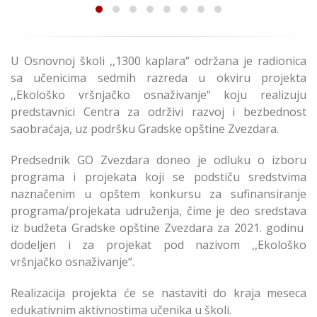
U Osnovnoj školi ,,1300 kaplara“ održana je radionica
sa učenicima sedmih razreda u okviru projekta
,,Ekološko vršnjačko osnaživanje“ koju realizuju
predstavnici Centra za održivi razvoj i bezbednost
saobraćaja, uz podršku Gradske opštine Zvezdara.
Predsednik GO Zvezdara doneo je odluku o izboru
programa i projekata koji se podstiču sredstvima
naznačenim u opštem konkursu za sufinansiranje
programa/projekata udruženja, čime je deo sredstava
iz budžeta Gradske opštine Zvezdara za 2021. godinu
dodeljen i za projekat pod nazivom ,,Ekološko
vršnjačko osnaživanje“.
Realizacija projekta će se nastaviti do kraja meseca
edukativnim aktivnostima učenika u školi.