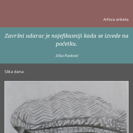
Arhiva anketa
Završni udarac je najefikasniji kada se izvede na
početku.
Srba Pavlović
Slika dana: