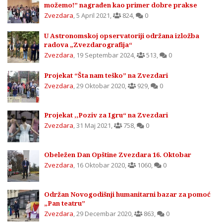
možemo!” nagrađen kao primer dobre prakse
Zvezdara
,
5 April 2021
,
824
,
0
U Astronomskoj opservatoriji održana izložba
radova „Zvezdarografija“
Zvezdara
,
19 Septembar 2024
,
513
,
0
Projekat “Šta nam teško” na Zvezdari
Zvezdara
,
29 Oktobar 2020
,
929
,
0
Projekat ,,Poziv za Igru“ na Zvezdari
Zvezdara
,
31 Maj 2021
,
758
,
0
Obeležen Dan Opštine Zvezdara 16. Oktobar
Zvezdara
,
16 Oktobar 2020
,
1060
,
0
Održan Novogodišnji humanitarni bazar za pomoć
„Pan teatru”
Zvezdara
,
29 Decembar 2020
,
863
,
0