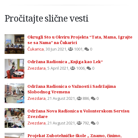
Pročitajte slične vesti
Okrugli Sto u Okviru Projekta “Tata, Mama, Igrajte
se sa Nama” na Čukarici
Čukarica
,
30 Jun 2021
,
1001
,
0
Održana Radionica „Knjiga kao Lek“
Zvezdara
,
5 April 2021
,
1006
,
0
Održana Radionica o Važnosti i Sadržajima
Slobodnog Vremena
Zvezdara
,
21 Avgust 2021
,
886
,
0
Održana Nova Radionica u Volonterskom Servisu
Zvezdare
Zvezdara
,
21 Avgust 2021
,
792
,
0
Projekat Zubotehničke škole „ Znamo, činimo,