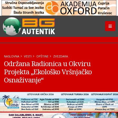
NASLOVNA
VESTI
OPŠTINE
ZVEZDARA
Održana Radionica u Okviru
Projekta ,,Ekološko Vršnjačko
Osnaživanje“