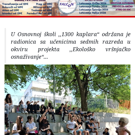
U Osnovnoj školi ,,1300 kaplara“ održana je
radionica sa učenicima sedmih razreda u
okviru projekta ,,Ekološko vršnjačko
osnaživanje“...