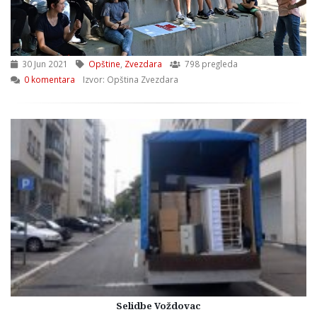
30 Jun 2021
Opštine
,
Zvezdara
798 pregleda
0 komentara
Izvor: Opština Zvezdara
Selidbe Voždovac