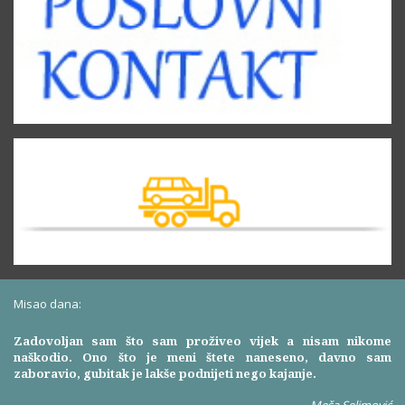
Misao dana:
Zadovoljan sam što sam proživeo vijek a nisam nikome
naškodio. Ono što je meni štete naneseno, davno sam
zaboravio, gubitak je lakše podnijeti nego kajanje.
Meša Selimović