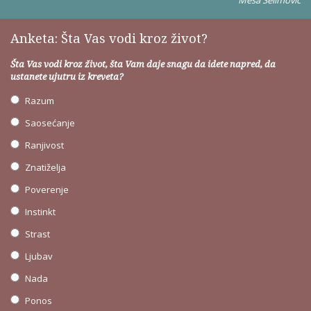
Anketa: Šta Vas vodi kroz život?
Šta Vas vodi kroz život, šta Vam daje snagu da idete napred, da
ustanete ujutru iz kreveta?
Razum
Saosećanje
Ranjivost
Znatiželja
Poverenje
Instinkt
Strast
Ljubav
Nada
Ponos