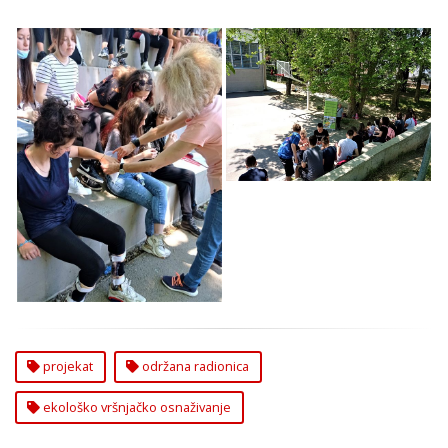
Održana Radionica u
Okviru Projekta
Ekološko Vršnjačko
Osnaživanje na
Održana Radionica u
Zvezdari
Okviru Projekta
,,Ekološko Vršnjačko
Osnaživanje“
projekat
održana radionica
ekološko vršnjačko osnaživanje