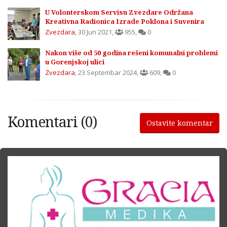
U Volonterskom Servisu Zvezdare Održana
Kreativna Radionica Izrade Poklona i Suvenira
Zvezdara
,
30 Jun 2021
,
955
,
0
Nakon više od 50 godina rešeni komunalni problemi
u Gorenjskoj ulici
Zvezdara
,
23 Septembar 2024
,
609
,
0
Komentari (0)
Ostavite komentar